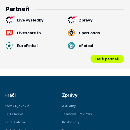
Partneři
Live výsledky
Zprávy
Livescore.in
Sport odds
EuroFotbal
eFotbal
Další partneři
Hráči
Zprávy
Novak Djokovič
Aktuality
Jiří Lehečka
Tenisová Previews
Petra Kvitová
Rozhovory