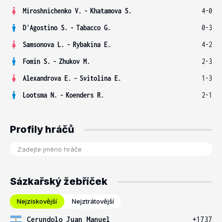
Miroshnichenko V.
-
Khatamova S.
4-0
D'Agostino S.
-
Tabacco G.
0-3
Samsonova L.
-
Rybakina E.
4-2
Fomin S.
-
Zhukov M.
2-3
Alexandrova E.
-
Svitolina E.
1-3
Lootsma N.
-
Koenders R.
2-1
Profily hráčů
Sázkařský žebříček
Nejziskovější
Nejztrátovější
Cerundolo Juan Manuel
+1737