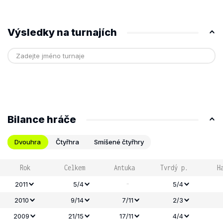
Výsledky na turnajích
Bilance hráče
Dvouhra
Čtyřhra
Smíšené čtyřhry
Rok
Celkem
Antuka
Tvrdý p.
H
-
2011
5/4
5/4
2010
9/14
7/11
2/3
2009
21/15
17/11
4/4