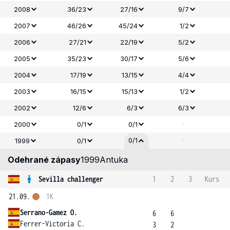
2008
36/23
27/16
9/7
2007
46/26
45/24
1/2
2006
27/21
22/19
5/2
2005
35/23
30/17
5/6
2004
17/19
13/15
4/4
2003
16/15
15/13
1/2
2002
12/6
6/3
6/3
-
2000
0/1
0/1
-
0/1
1999
0/1
Odehrané zápasy
1999
Antuka
Sevilla challenger
1
2
3
Kurs
21.09.
1K
Serrano-Gamez O.
6
6
Ferrer-Victoria C.
3
2