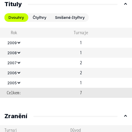
Tituly
Dvouhry
Čtyřhry
Smíšené čtyřhry
Rok
Turnaje
1
2009
1
2008
2
2007
2
2006
1
2005
Celkem:
7
Zranění
Turnaj
Důvod