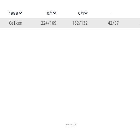
-
1998
0/1
0/1
Celkem
224/169
182/132
42/37