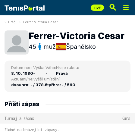
Hráči
Ferrer-Victoria Cesar
Ferrer-Victoria Cesar
45
muž
Španělsko
Datum nar.:
Výška:
Váha:
Hraje rukou:
8. 10. 1980
-
-
Pravá
Aktuální/nejvyšší umístění:
dvouhra: - / 378.
čtyřhra: - / 560.
Příští zápas
Turnaj a zápas
Kurs
Žádné nadcházející zápasy.