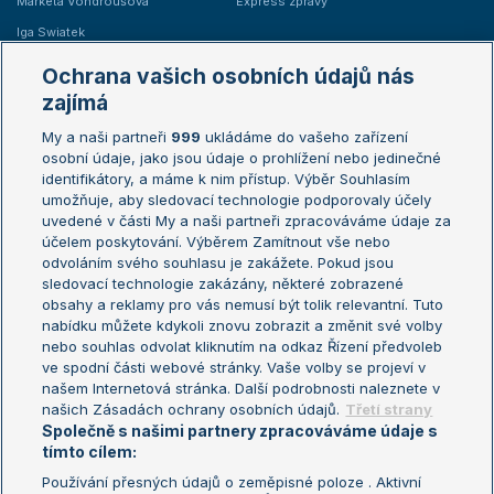
Markéta Vondroušová
Express zprávy
Iga Swiatek
Marie Bouzková
Ochrana vašich osobních údajů nás
Žebříčky
Kalendář turnajů
zajímá
My a naši partneři
999
ukládáme do vašeho zařízení
Žebříček ATP (muži)
Australian Open
osobní údaje, jako jsou údaje o prohlížení nebo jedinečné
Žebříček WTA (ženy)
French Open
identifikátory, a máme k nim přístup. Výběr Souhlasím
umožňuje, aby sledovací technologie podporovaly účely
Sázkařský žebříček
Wimbledon
uvedené v části My a naši partneři zpracováváme údaje za
US Open
účelem poskytování. Výběrem Zamítnout vše nebo
odvoláním svého souhlasu je zakážete. Pokud jsou
Turnaj mistrů
sledovací technologie zakázány, některé zobrazené
Turnaj mistryň
obsahy a reklamy pro vás nemusí být tolik relevantní. Tuto
Aktualní trendy
nabídku můžete kdykoli znovu zobrazit a změnit své volby
nebo souhlas odvolat kliknutím na odkaz Řízení předvoleb
ve spodní části webové stránky. Vaše volby se projeví v
Fotbalové přestupy
našem Internetová stránka. Další podrobnosti naleznete v
Livesport Daily
našich Zásadách ochrany osobních údajů.
Třetí strany
Společně s našimi partnery zpracováváme údaje s
LS Prague Open
tímto cílem:
Používání přesných údajů o zeměpisné poloze . Aktivní