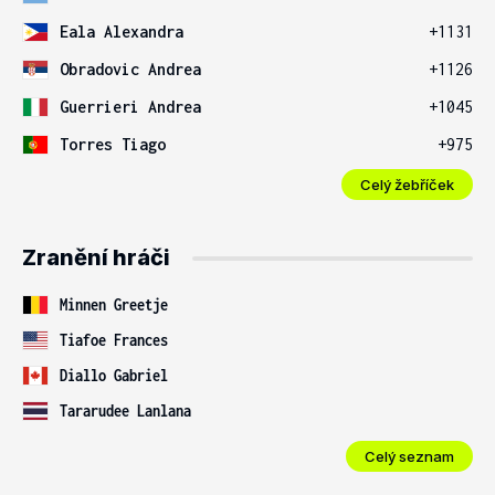
Eala Alexandra
+1131
Obradovic Andrea
+1126
Guerrieri Andrea
+1045
Torres Tiago
+975
Celý žebříček
Zranění hráči
Minnen Greetje
Tiafoe Frances
Diallo Gabriel
Tararudee Lanlana
Celý seznam