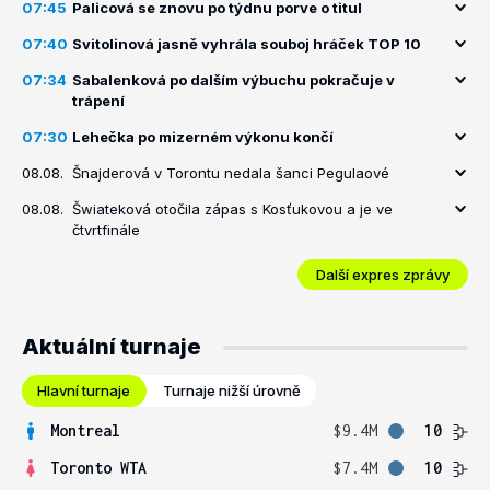
07:45
Palicová se znovu po týdnu porve o titul
07:40
Svitolinová jasně vyhrála souboj hráček TOP 10
07:34
Sabalenková po dalším výbuchu pokračuje v
trápení
07:30
Lehečka po mizerném výkonu končí
08.08.
Šnajderová v Torontu nedala šanci Pegulaové
08.08.
Šwiateková otočila zápas s Kosťukovou a je ve
čtvrtfinále
Další expres zprávy
Aktuální turnaje
Hlavní turnaje
Turnaje nižší úrovně
Montreal
$9.4M
10
Toronto WTA
$7.4M
10