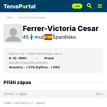
Hráči
Ferrer-Victoria Cesar
Ferrer-Victoria Cesar
45
muž
Španělsko
Datum nar.:
Výška:
Váha:
Hraje rukou:
8. 10. 1980
-
-
Pravá
Aktuální/nejvyšší umístění:
dvouhra: - / 378.
čtyřhra: - / 560.
Příští zápas
Turnaj a zápas
Kurs
Žádné nadcházející zápasy.