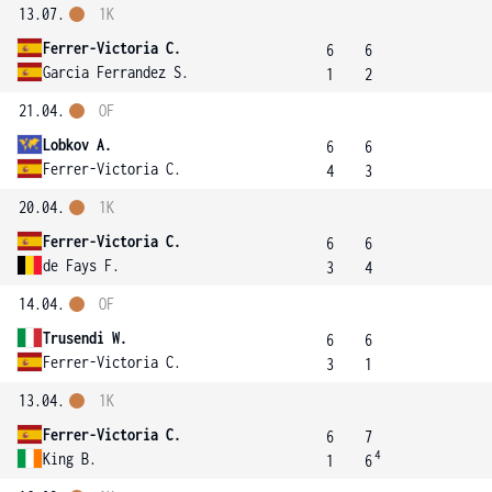
13.07.
1K
Ferrer-Victoria C.
6
6
Garcia Ferrandez S.
1
2
21.04.
OF
Lobkov A.
6
6
Ferrer-Victoria C.
4
3
20.04.
1K
Ferrer-Victoria C.
6
6
de Fays F.
3
4
14.04.
OF
Trusendi W.
6
6
Ferrer-Victoria C.
3
1
13.04.
1K
Ferrer-Victoria C.
6
7
4
King B.
1
6