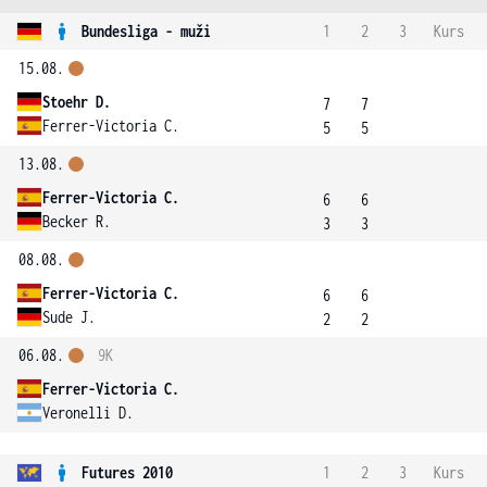
Bundesliga - muži
1
2
3
Kurs
15.08.
Stoehr D.
7
7
Ferrer-Victoria C.
5
5
13.08.
Ferrer-Victoria C.
6
6
Becker R.
3
3
08.08.
Ferrer-Victoria C.
6
6
Sude J.
2
2
06.08.
9K
Ferrer-Victoria C.
Veronelli D.
Futures 2010
1
2
3
Kurs