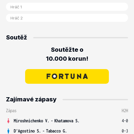
Soutěž
Soutěžte o
10.000 korun!
Zajímavé zápasy
Zápas
H2H
Miroshnichenko V.
-
Khatamova S.
4-0
D'Agostino S.
-
Tabacco G.
0-3