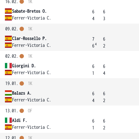
16.02.
1K
Sabate-Bretos O.
6
6
Ferrer-Victoria C.
4
3
09.02.
1K
Clar-Rossello P.
7
6
4
Ferrer-Victoria C.
6
2
02.02.
1K
Giorgini D.
6
6
Ferrer-Victoria C.
1
4
19.01.
1K
Balazs A.
6
6
Ferrer-Victoria C.
4
2
13.01.
OF
Aldi F.
6
6
Ferrer-Victoria C.
1
2
12.01.
1K