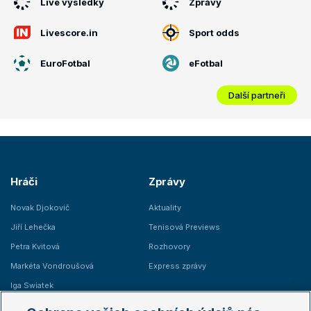
Live výsledky
Zprávy
Livescore.in
Sport odds
EuroFotbal
eFotbal
Další partneři
Hráči
Zprávy
Novak Djokovič
Aktuality
Jiří Lehečka
Tenisová Previews
Petra Kvitová
Rozhovory
Markéta Vondroušová
Express zprávy
Iga Swiatek
Marie Bouzková