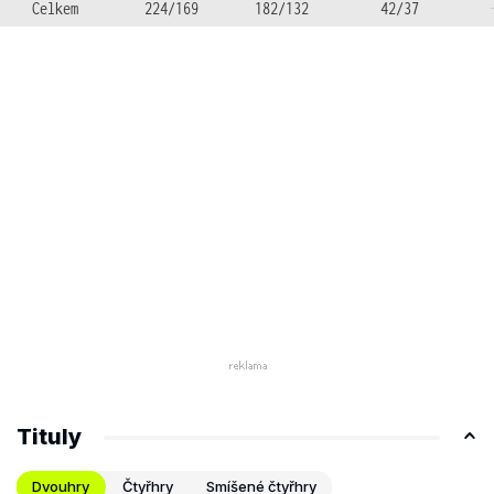
Celkem
224/169
182/132
42/37
Tituly
Dvouhry
Čtyřhry
Smíšené čtyřhry