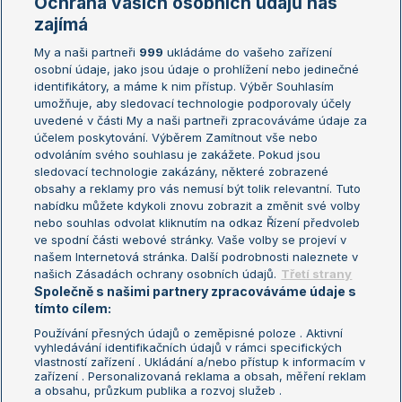
Ochrana vašich osobních údajů nás
Žebříčky
Kalendář turnajů
zajímá
My a naši partneři
999
ukládáme do vašeho zařízení
Žebříček ATP (muži)
Australian Open
osobní údaje, jako jsou údaje o prohlížení nebo jedinečné
Žebříček WTA (ženy)
French Open
identifikátory, a máme k nim přístup. Výběr Souhlasím
umožňuje, aby sledovací technologie podporovaly účely
Sázkařský žebříček
Wimbledon
uvedené v části My a naši partneři zpracováváme údaje za
US Open
účelem poskytování. Výběrem Zamítnout vše nebo
odvoláním svého souhlasu je zakážete. Pokud jsou
Turnaj mistrů
sledovací technologie zakázány, některé zobrazené
Turnaj mistryň
obsahy a reklamy pro vás nemusí být tolik relevantní. Tuto
Aktualní trendy
nabídku můžete kdykoli znovu zobrazit a změnit své volby
nebo souhlas odvolat kliknutím na odkaz Řízení předvoleb
ve spodní části webové stránky. Vaše volby se projeví v
Fotbalové přestupy
našem Internetová stránka. Další podrobnosti naleznete v
Livesport Daily
našich Zásadách ochrany osobních údajů.
Třetí strany
Společně s našimi partnery zpracováváme údaje s
LS Prague Open
tímto cílem:
Používání přesných údajů o zeměpisné poloze . Aktivní
vyhledávání identifikačních údajů v rámci specifických
vlastností zařízení . Ukládání a/nebo přístup k informacím v
Podmínky užití
Nastavení soukromí
zařízení . Personalizovaná reklama a obsah, měření reklam
GDPR a žurnalistika
Reklama
a obsahu, průzkum publika a rozvoj služeb .
Informace o zpracování osobních