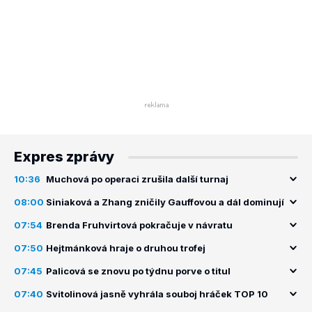
Expres zprávy
10:36
Muchová po operaci zrušila další turnaj
08:00
Siniaková a Zhang zničily Gauffovou a dál dominují
07:54
Brenda Fruhvirtová pokračuje v návratu
07:50
Hejtmánková hraje o druhou trofej
07:45
Palicová se znovu po týdnu porve o titul
07:40
Svitolinová jasně vyhrála souboj hráček TOP 10