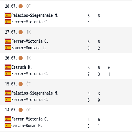
28.07.
OF
Palacios-Siegenthale M.
6
6
Ferrer-Victoria C.
4
1
27.07.
1K
Ferrer-Victoria C.
6
6
Samper-Montana J.
3
2
20.07.
1K
Estruch D.
5
6
6
Ferrer-Victoria C.
7
3
1
15.07.
ČF
Palacios-Siegenthale M.
4
3
Ferrer-Victoria C.
6
0
14.07.
OF
Ferrer-Victoria C.
6
6
Garcia-Roman M.
3
1