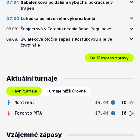
07:34
Sabalenková po dalším výbuchu pokračuje v
trápení
07:30
Lehečka po mizerném výkonu končí
08.08.
Šnajderová v Torontu nedala šanci Pegulaové
08.08.
Šwiateková otočila zápas s Kosťukovou a je ve
čtvrtfinále
Další expres zprávy
Aktuální turnaje
Hlavní turnaje
Turnaje nižší úrovně
Montreal
$9.4M
10
Toronto WTA
$7.4M
10
Vzájemné zápasy