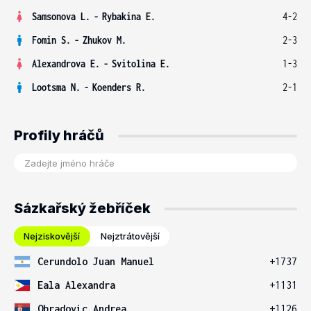
Samsonova L.
-
Rybakina E.
4-2
Fomin S.
-
Zhukov M.
2-3
Alexandrova E.
-
Svitolina E.
1-3
Lootsma N.
-
Koenders R.
2-1
Profily hráčů
Sázkařský žebříček
Nejziskovější
Nejztrátovější
Cerundolo Juan Manuel
+1737
Eala Alexandra
+1131
Obradovic Andrea
+1126