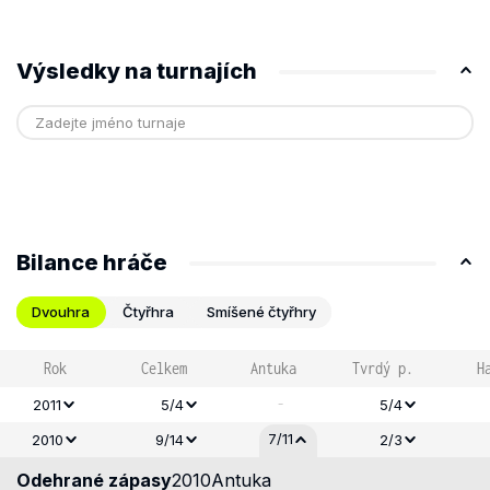
Výsledky na turnajích
Bilance hráče
Dvouhra
Čtyřhra
Smíšené čtyřhry
Rok
Celkem
Antuka
Tvrdý p.
H
-
2011
5/4
5/4
7/11
2010
9/14
2/3
Odehrané zápasy
2010
Antuka