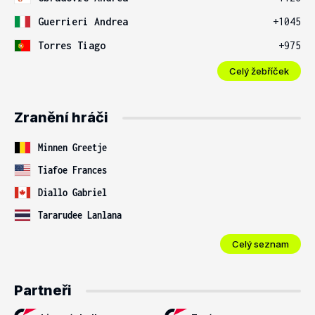
Guerrieri Andrea
+1045
Torres Tiago
+975
Celý žebříček
Zranění hráči
Minnen Greetje
Tiafoe Frances
Diallo Gabriel
Tararudee Lanlana
Celý seznam
Partneři