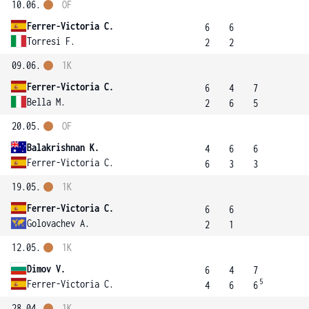
10.06.
OF
Ferrer-Victoria C.
6
6
Torresi F.
2
2
09.06.
1K
Ferrer-Victoria C.
6
4
7
Bella M.
2
6
5
20.05.
OF
Balakrishnan K.
4
6
6
Ferrer-Victoria C.
6
3
3
19.05.
1K
Ferrer-Victoria C.
6
6
Golovachev A.
2
1
12.05.
1K
Dimov V.
6
4
7
5
Ferrer-Victoria C.
4
6
6
28.04.
1K