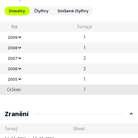
Dvouhry
Čtyřhry
Smíšené čtyřhry
Rok
Turnaje
1
2009
1
2008
2
2007
2
2006
1
2005
Celkem:
7
Zranění
Turnaj
Důvod