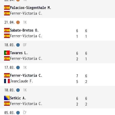
Palacios-Siegenthale M.
Ferrer-Victoria C.
21.04.
1K
Sabate-Bretos O.
6
6
Ferrer-Victoria C.
1
1
18.03.
OF
Tavares L.
6
6
Ferrer-Victoria C.
2
1
17.03.
1K
Ferrer-Victoria C.
7
6
Jeanclaude F.
5
2
10.03.
1K
Setkic A.
6
6
Ferrer-Victoria C.
2
2
05.03.
ČF