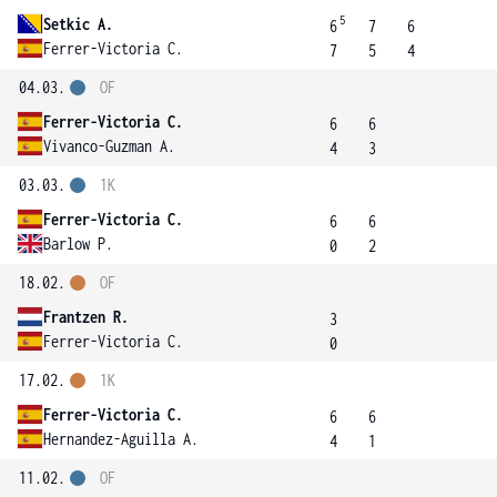
5
Setkic A.
6
7
6
Ferrer-Victoria C.
7
5
4
04.03.
OF
Ferrer-Victoria C.
6
6
Vivanco-Guzman A.
4
3
03.03.
1K
Ferrer-Victoria C.
6
6
Barlow P.
0
2
18.02.
OF
Frantzen R.
3
Ferrer-Victoria C.
0
17.02.
1K
Ferrer-Victoria C.
6
6
Hernandez-Aguilla A.
4
1
11.02.
OF