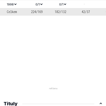
-
1998
0/1
0/1
Celkem
224/169
182/132
42/37
Tituly