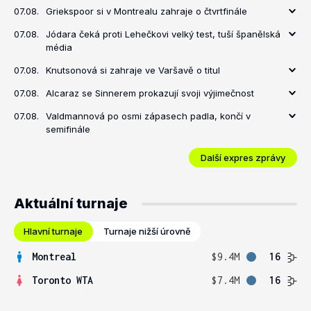
07.08.
Griekspoor si v Montrealu zahraje o čtvrtfinále
07.08.
Jódara čeká proti Lehečkovi velký test, tuší španělská
média
07.08.
Knutsonová si zahraje ve Varšavě o titul
07.08.
Alcaraz se Sinnerem prokazují svoji výjimečnost
07.08.
Valdmannová po osmi zápasech padla, končí v
semifinále
Další expres zprávy
Aktuální turnaje
Hlavní turnaje
Turnaje nižší úrovně
Montreal
$9.4M
16
Toronto WTA
$7.4M
16