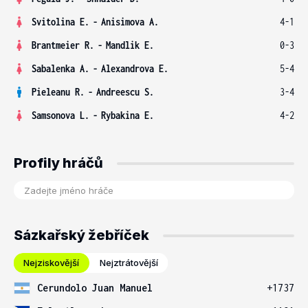
Svitolina E.
-
Anisimova A.
4-1
Brantmeier R.
-
Mandlik E.
0-3
Sabalenka A.
-
Alexandrova E.
5-4
Pieleanu R.
-
Andreescu S.
3-4
Samsonova L.
-
Rybakina E.
4-2
Profily hráčů
Sázkařský žebříček
Nejziskovější
Nejztrátovější
Cerundolo Juan Manuel
+1737