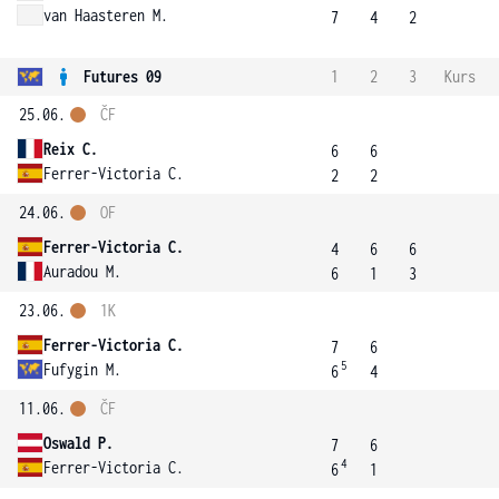
van Haasteren M.
7
4
2
Futures 09
1
2
3
Kurs
25.06.
ČF
Reix C.
6
6
Ferrer-Victoria C.
2
2
24.06.
OF
Ferrer-Victoria C.
4
6
6
Auradou M.
6
1
3
23.06.
1K
Ferrer-Victoria C.
7
6
5
Fufygin M.
6
4
11.06.
ČF
Oswald P.
7
6
4
Ferrer-Victoria C.
6
1