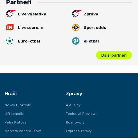
Partneři
Live výsledky
Zprávy
Livescore.in
Sport odds
EuroFotbal
eFotbal
Další partneři
Hráči
Zprávy
Novak Djokovič
Aktuality
Jiří Lehečka
Tenisová Previews
Petra Kvitová
Rozhovory
Markéta Vondroušová
Express zprávy