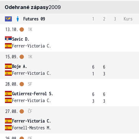
Odehrané zápasy
2009
Futures 09
1
2
3
Kurs
13.10.
1K
Savic D.
Ferrer-Victoria C.
15.09.
1K
Boje A.
6
6
Ferrer-Victoria C.
1
3
28.08.
SF
Gutierrez-Ferrol S.
6
6
Ferrer-Victoria C.
3
3
27.08.
ČF
Ferrer-Victoria C.
Fornell-Mestres M.
26.08.
OF