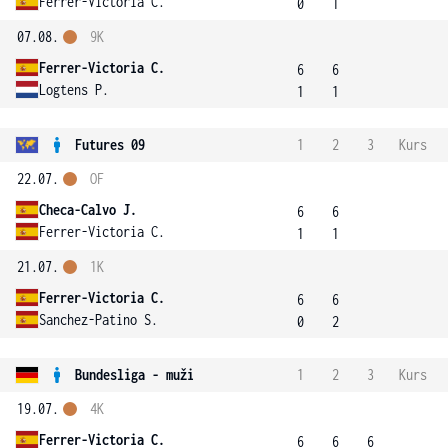
Ferrer-Victoria C.
0
1
07.08.
9K
Ferrer-Victoria C.
6
6
Logtens P.
1
1
Futures 09
1
2
3
Kurs
22.07.
OF
Checa-Calvo J.
6
6
Ferrer-Victoria C.
1
1
21.07.
1K
Ferrer-Victoria C.
6
6
Sanchez-Patino S.
0
2
Bundesliga - muži
1
2
3
Kurs
19.07.
4K
Ferrer-Victoria C.
6
6
6