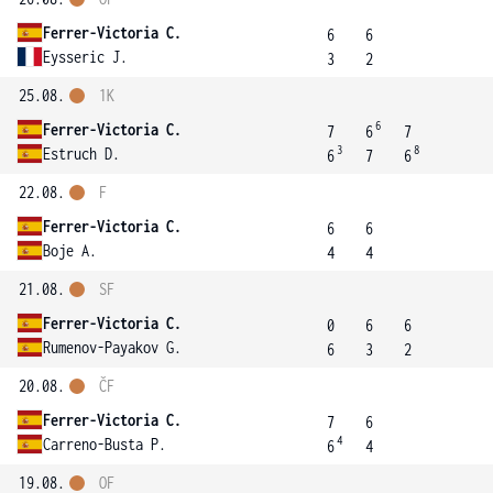
Ferrer-Victoria C.
6
6
Eysseric J.
3
2
25.08.
1K
6
Ferrer-Victoria C.
7
6
7
3
8
Estruch D.
6
7
6
22.08.
F
Ferrer-Victoria C.
6
6
Boje A.
4
4
21.08.
SF
Ferrer-Victoria C.
0
6
6
Rumenov-Payakov G.
6
3
2
20.08.
ČF
Ferrer-Victoria C.
7
6
4
Carreno-Busta P.
6
4
19.08.
OF