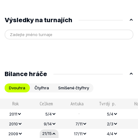
Výsledky na turnajích
Bilance hráče
Dvouhra
Čtyřhra
Smíšené čtyřhry
Rok
Celkem
Antuka
Tvrdý p.
H
-
2011
5/4
5/4
2010
9/14
7/11
2/3
21/15
2009
17/11
4/4