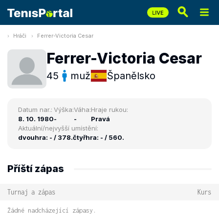
Hráči
Ferrer-Victoria Cesar
Ferrer-Victoria Cesar
45
muž
Španělsko
Datum nar.:
Výška:
Váha:
Hraje rukou:
8. 10. 1980
-
-
Pravá
Aktuální/nejvyšší umístění:
dvouhra: - / 378.
čtyřhra: - / 560.
Příští zápas
Turnaj a zápas
Kurs
Žádné nadcházející zápasy.