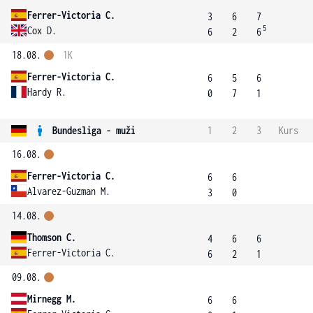
Ferrer-Victoria C.
3
6
7
5
Cox D.
6
2
6
18.08.
1K
Ferrer-Victoria C.
6
5
6
Hardy R.
0
7
1
Bundesliga - muži
1
2
3
Kurs
16.08.
Ferrer-Victoria C.
6
6
Alvarez-Guzman M.
3
0
14.08.
Thomson C.
4
6
6
Ferrer-Victoria C.
6
2
1
09.08.
Mirnegg M.
6
6