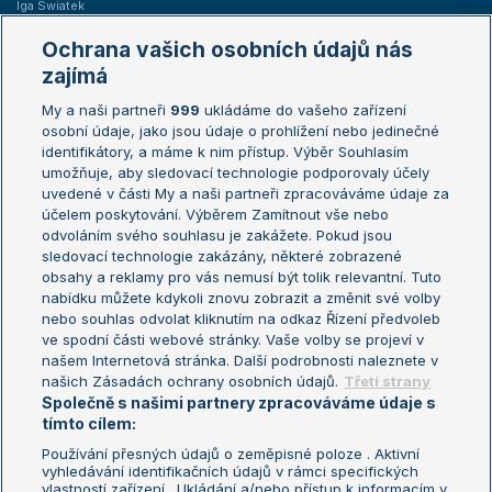
Iga Swiatek
Marie Bouzková
Ochrana vašich osobních údajů nás
Žebříčky
Kalendář turnajů
zajímá
My a naši partneři
999
ukládáme do vašeho zařízení
Žebříček ATP (muži)
Australian Open
osobní údaje, jako jsou údaje o prohlížení nebo jedinečné
Žebříček WTA (ženy)
French Open
identifikátory, a máme k nim přístup. Výběr Souhlasím
umožňuje, aby sledovací technologie podporovaly účely
Sázkařský žebříček
Wimbledon
uvedené v části My a naši partneři zpracováváme údaje za
US Open
účelem poskytování. Výběrem Zamítnout vše nebo
odvoláním svého souhlasu je zakážete. Pokud jsou
Turnaj mistrů
sledovací technologie zakázány, některé zobrazené
Turnaj mistryň
obsahy a reklamy pro vás nemusí být tolik relevantní. Tuto
Aktualní trendy
nabídku můžete kdykoli znovu zobrazit a změnit své volby
nebo souhlas odvolat kliknutím na odkaz Řízení předvoleb
ve spodní části webové stránky. Vaše volby se projeví v
Fotbalové přestupy
našem Internetová stránka. Další podrobnosti naleznete v
Livesport Daily
našich Zásadách ochrany osobních údajů.
Třetí strany
Společně s našimi partnery zpracováváme údaje s
LS Prague Open
tímto cílem:
Používání přesných údajů o zeměpisné poloze . Aktivní
vyhledávání identifikačních údajů v rámci specifických
vlastností zařízení . Ukládání a/nebo přístup k informacím v