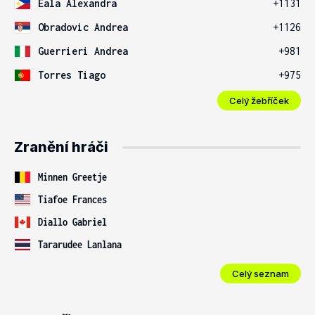
Eala Alexandra
+1131
Obradovic Andrea
+1126
Guerrieri Andrea
+981
Torres Tiago
+975
Celý žebříček
Zranění hráči
Minnen Greetje
Tiafoe Frances
Diallo Gabriel
Tararudee Lanlana
Celý seznam