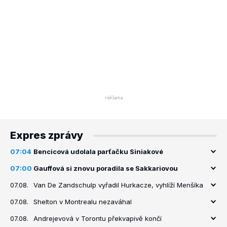
Expres zprávy
07:04
Bencicová udolala parťačku Siniakové
07:00
Gauffová si znovu poradila se Sakkariovou
07.08.
Van De Zandschulp vyřadil Hurkacze, vyhlíží Menšíka
07.08.
Shelton v Montrealu nezaváhal
07.08.
Andrejevová v Torontu překvapivě končí