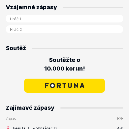
Vzájemné zápasy
Soutěž
Soutěžte o
10.000 korun!
Zajímavé zápasy
Zápas
H2H
Pegula J.
-
Shnaider D.
4-0