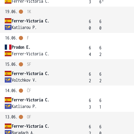
2
Ferrer-Victoria C.
3
6
19.06.
1K
Ferrer-Victoria C.
6
6
Katliarou P.
0
0
16.06.
F
Prodon E.
6
6
Ferrer-Victoria C.
4
2
15.06.
SF
Ferrer-Victoria C.
6
6
Voltchkov V.
2
2
14.06.
ČF
Ferrer-Victoria C.
6
6
Katliarou P.
3
1
13.06.
OF
Ferrer-Victoria C.
6
6
Baradach A.
2
0