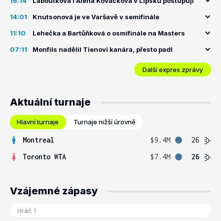
16:14
Laboutková i Alena Kovačková v Lipsku postupují
14:01
Knutsonová je ve Varšavě v semifinále
11:10
Lehečka a Bartůňková o osmifinále na Masters
07:11
Monfils nadělil Tienovi kanára, přesto padl
Další expres zprávy
Aktuální turnaje
Hlavní turnaje
Turnaje nižší úrovně
Montreal
$9.4M
26
Toronto WTA
$7.4M
26
Vzájemné zápasy