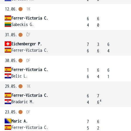
12.06.
1K
Ferrer-Victoria C.
6
6
Sabeckis G.
4
0
31.05.
ČF
Eichenberger P.
7
3
6
Ferrer-Victoria C.
6
6
4
30.05.
OF
Ferrer-Victoria C.
1
6
6
Belic L.
6
4
1
29.05.
1K
Ferrer-Victoria C.
6
7
4
Bradaric M.
4
6
23.05.
OF
Maric A.
7
6
Ferrer-Victoria C.
5
2