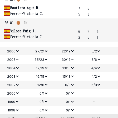
Bautista-Agut R.
7
6
Ferrer-Victoria C.
5
3
30.01.
1K
Viloca-Puig J.
6
2
6
Ferrer-Victoria C.
2
6
1
2006
27/21
22/19
5/2
2005
35/23
30/17
5/6
2004
17/19
13/15
4/4
2003
16/15
15/13
1/2
2002
12/6
6/3
6/3
-
2000
0/1
0/1
-
1999
0/1
0/1
-
1998
0/1
0/1