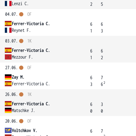
Lenzi C.
2
5
04.07.
OF
Ferrer-Victoria C.
6
6
Reynet F.
1
3
03.07.
1K
Ferrer-Victoria C.
6
6
Mezzour F.
1
2
27.06.
OF
Zay M.
6
7
2
Ferrer-Victoria C.
3
6
26.06.
1K
Ferrer-Victoria C.
6
3
Matschke J.
0
0
20.06.
OF
Voltchkov V.
6
7