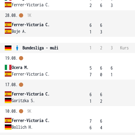
Ferrer-Victoria C.
2
6
3
28.08.
1K
Ferrer-Victoria C.
6
6
Boje A.
1
3
Bundesliga - muži
1
2
3
Kurs
19.08.
Ocera M.
5
6
6
Ferrer-Victoria C.
7
0
1
17.08.
Ferrer-Victoria C.
6
6
Goritzka S.
1
2
10.08.
9K
Ferrer-Victoria C.
7
6
Bollich H.
6
4