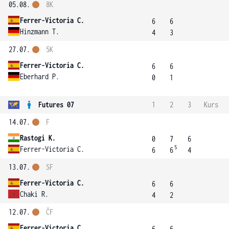
05.08.
8K
Ferrer-Victoria C.
6
6
Hinzmann T.
4
3
27.07.
5K
Ferrer-Victoria C.
6
6
Eberhard P.
0
1
Futures 07
1
2
3
Kurs
14.07.
F
Rastogi K.
0
7
6
5
Ferrer-Victoria C.
6
6
4
13.07.
SF
Ferrer-Victoria C.
6
6
Chaki R.
4
2
12.07.
ČF
Ferrer-Victoria C.
6
6