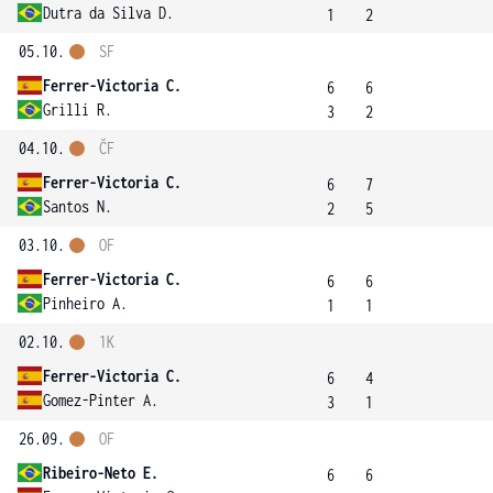
Dutra da Silva D.
1
2
05.10.
SF
Ferrer-Victoria C.
6
6
Grilli R.
3
2
04.10.
ČF
Ferrer-Victoria C.
6
7
Santos N.
2
5
03.10.
OF
Ferrer-Victoria C.
6
6
Pinheiro A.
1
1
02.10.
1K
Ferrer-Victoria C.
6
4
Gomez-Pinter A.
3
1
26.09.
OF
Ribeiro-Neto E.
6
6