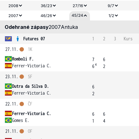
2008
36/23
27/16
9/7
45/24
2007
46/26
1/2
Odehrané zápasy
2007
Antuka
Futures 07
1
2
3
Kurs
27.11.
1K
Romboli F.
7
6
4
Ferrer-Victoria C.
6
2
23.11.
SF
Dutra da Silva D.
6
Ferrer-Victoria C.
2
22.11.
ČF
Ferrer-Victoria C.
6
6
Gomes E.
1
4
21.11.
OF