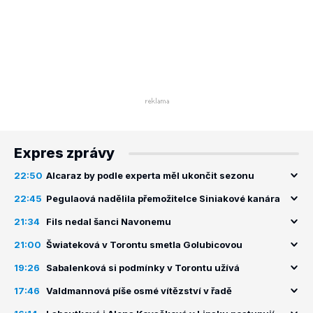
Expres zprávy
22:50
Alcaraz by podle experta měl ukončit sezonu
22:45
Pegulaová nadělila přemožitelce Siniakové kanára
21:34
Fils nedal šanci Navonemu
21:00
Šwiateková v Torontu smetla Golubicovou
19:26
Sabalenková si podmínky v Torontu užívá
17:46
Valdmannová píše osmé vítězství v řadě