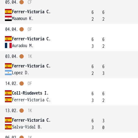
05.04.
ČF
Ferrer-Victoria C.
6
6
Maamoun K.
2
2
04.04.
OF
Ferrer-Victoria C.
6
6
Auradou M.
3
2
03.04.
1K
Ferrer-Victoria C.
6
6
Lopez D.
2
3
14.02.
OF
Coll-Riudavets I.
6
6
Ferrer-Victoria C.
3
2
13.02.
1K
Ferrer-Victoria C.
6
3
Salva-Vidal B.
3
0
06.02.
1K