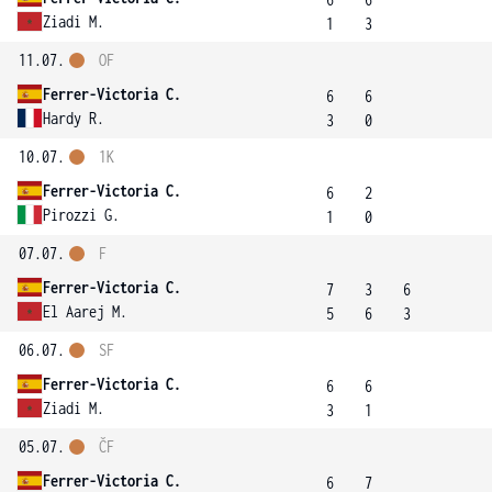
Ziadi M.
1
3
11.07.
OF
Ferrer-Victoria C.
6
6
Hardy R.
3
0
10.07.
1K
Ferrer-Victoria C.
6
2
Pirozzi G.
1
0
07.07.
F
Ferrer-Victoria C.
7
3
6
El Aarej M.
5
6
3
06.07.
SF
Ferrer-Victoria C.
6
6
Ziadi M.
3
1
05.07.
ČF
Ferrer-Victoria C.
6
7