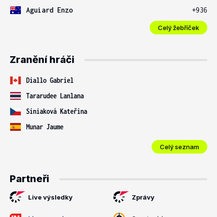
Aguiard Enzo
+936
Celý žebříček
Zranění hráči
Diallo Gabriel
Tararudee Lanlana
Siniaková Kateřina
Munar Jaume
Celý seznam
Partneři
Live výsledky
Zprávy