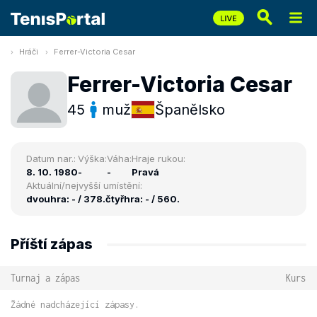
Hráči
Ferrer-Victoria Cesar
Ferrer-Victoria Cesar
45
muž
Španělsko
Datum nar.:
Výška:
Váha:
Hraje rukou:
8. 10. 1980
-
-
Pravá
Aktuální/nejvyšší umístění:
dvouhra: - / 378.
čtyřhra: - / 560.
Příští zápas
Turnaj a zápas
Kurs
Žádné nadcházející zápasy.