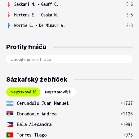
Sakkari M.
-
Gauff C.
5-6
Mertens E.
-
Osaka N.
3-5
Norrie C.
-
De Minaur A.
3-3
Profily hráčů
Sázkařský žebříček
Nejziskovější
Nejztrátovější
Cerundolo Juan Manuel
+1737
Obradovic Andrea
+1126
Eala Alexandra
+1091
Torres Tiago
+975