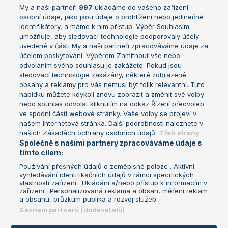
My a naši partneři
997
ukládáme do vašeho zařízení
Žebříček ATP (muži)
Australian Open
osobní údaje, jako jsou údaje o prohlížení nebo jedinečné
Žebříček WTA (ženy)
French Open
identifikátory, a máme k nim přístup. Výběr Souhlasím
umožňuje, aby sledovací technologie podporovaly účely
Sázkařský žebříček
Wimbledon
uvedené v části My a naši partneři zpracováváme údaje za
US Open
účelem poskytování. Výběrem Zamítnout vše nebo
odvoláním svého souhlasu je zakážete. Pokud jsou
Turnaj mistrů
sledovací technologie zakázány, některé zobrazené
Turnaj mistryň
obsahy a reklamy pro vás nemusí být tolik relevantní. Tuto
Aktualní trendy
nabídku můžete kdykoli znovu zobrazit a změnit své volby
nebo souhlas odvolat kliknutím na odkaz Řízení předvoleb
ve spodní části webové stránky. Vaše volby se projeví v
Fotbalové přestupy
našem Internetová stránka. Další podrobnosti naleznete v
Livesport Daily
našich Zásadách ochrany osobních údajů.
Třetí strany
Společně s našimi partnery zpracováváme údaje s
LS Prague Open
tímto cílem:
Používání přesných údajů o zeměpisné poloze . Aktivní
vyhledávání identifikačních údajů v rámci specifických
vlastností zařízení . Ukládání a/nebo přístup k informacím v
Podmínky užití
Nastavení soukromí
zařízení . Personalizovaná reklama a obsah, měření reklam
GDPR a žurnalistika
Reklama
a obsahu, průzkum publika a rozvoj služeb .
Informace o zpracování osobních
Kontakt
Seznam partnerů (dodavatelů)
údajů
Tiráž