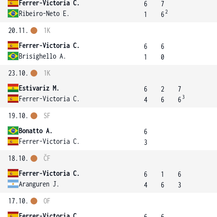
Ferrer-Victoria C.
6
7
2
Ribeiro-Neto E.
1
6
20.11.
1K
Ferrer-Victoria C.
6
6
Brisighello A.
1
0
23.10.
1K
Estivariz M.
6
2
7
3
Ferrer-Victoria C.
4
6
6
19.10.
SF
Bonatto A.
6
Ferrer-Victoria C.
3
18.10.
ČF
Ferrer-Victoria C.
6
1
6
Aranguren J.
4
6
3
17.10.
OF
Ferrer-Victoria C.
6
6