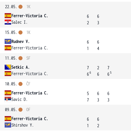
22.05.
1K
Ferrer-Victoria C.
6
6
Salec I.
2
3
15.05.
1K
Rudnev V.
6
6
Ferrer-Victoria C.
1
4
11.05.
SF
Setkic A.
7
2
7
6
5
Ferrer-Victoria C.
6
6
6
10.05.
ČF
Ferrer-Victoria C.
5
6
6
Savic D.
7
3
3
09.05.
OF
Ferrer-Victoria C.
6
6
Shirshov Y.
1
2