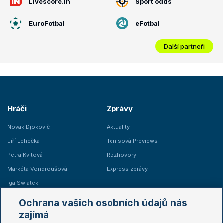
Livescore.in
Sport odds
EuroFotbal
eFotbal
Další partneři
Hráči
Zprávy
Novak Djokovič
Aktuality
Jiří Lehečka
Tenisová Previews
Petra Kvitová
Rozhovory
Markéta Vondroušová
Express zprávy
Iga Swiatek
Marie Bouzková
Ochrana vašich osobních údajů nás
Žebříčky
Kalendář turnajů
zajímá