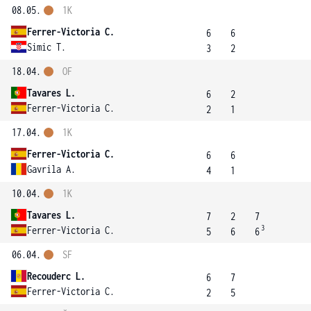
08.05.
1K
Ferrer-Victoria C.
6
6
Simic T.
3
2
18.04.
OF
Tavares L.
6
2
Ferrer-Victoria C.
2
1
17.04.
1K
Ferrer-Victoria C.
6
6
Gavrila A.
4
1
10.04.
1K
Tavares L.
7
2
7
3
Ferrer-Victoria C.
5
6
6
06.04.
SF
Recouderc L.
6
7
Ferrer-Victoria C.
2
5