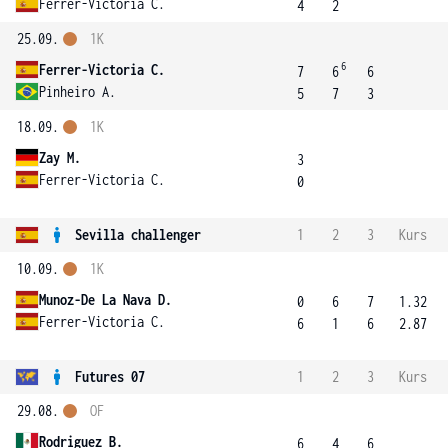
Ferrer-Victoria C.
4
2
25.09.
1K
6
Ferrer-Victoria C.
7
6
6
Pinheiro A.
5
7
3
18.09.
1K
Zay M.
3
Ferrer-Victoria C.
0
Sevilla challenger
1
2
3
Kurs
10.09.
1K
Munoz-De La Nava D.
0
6
7
1.32
Ferrer-Victoria C.
6
1
6
2.87
Futures 07
1
2
3
Kurs
29.08.
OF
Rodriguez B.
6
4
6