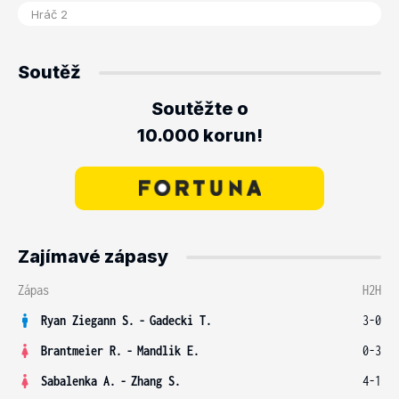
Soutěž
Soutěžte o
10.000 korun!
Zajímavé zápasy
Zápas
H2H
Ryan Ziegann S.
-
Gadecki T.
3-0
Brantmeier R.
-
Mandlik E.
0-3
Sabalenka A.
-
Zhang S.
4-1