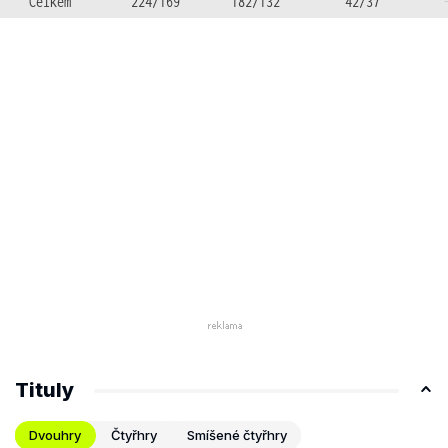
Celkem
224/169
182/132
42/37
Tituly
Dvouhry
Čtyřhry
Smíšené čtyřhry