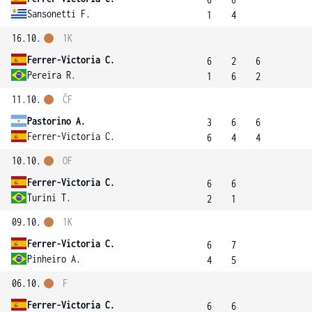
Sansonetti F.
1
4
16.10.
1K
Ferrer-Victoria C.
6
2
6
Pereira R.
1
6
2
11.10.
ČF
Pastorino A.
3
6
6
Ferrer-Victoria C.
6
4
4
10.10.
OF
Ferrer-Victoria C.
6
6
Turini T.
2
1
09.10.
1K
Ferrer-Victoria C.
6
7
Pinheiro A.
4
5
06.10.
F
Ferrer-Victoria C.
6
6