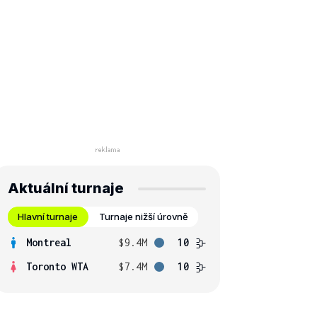
Aktuální turnaje
Hlavní turnaje
Turnaje nižší úrovně
Montreal
$9.4M
10
Toronto WTA
$7.4M
10