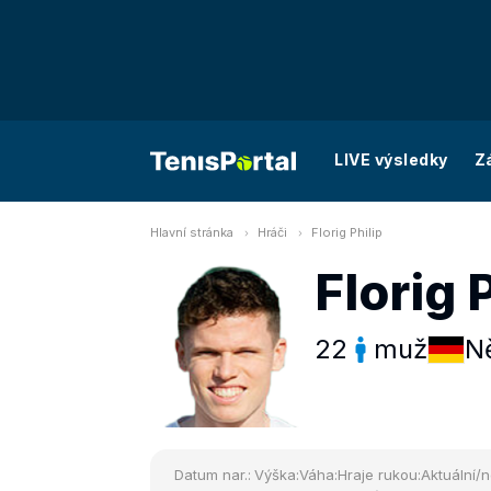
LIVE výsledky
Z
Hlavní stránka
Hráči
Florig Philip
Florig 
22
muž
N
Datum nar.:
Výška:
Váha:
Hraje rukou:
Aktuální/n