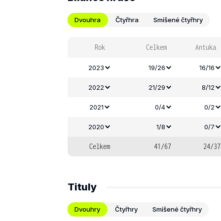
Dvouhra
Čtyřhra
Smíšené čtyřhry
Rok
Celkem
Antuka
2023
19/26
16/16
2022
21/29
8/12
2021
0/4
0/2
2020
1/8
0/7
Celkem
41/67
24/37
Tituly
Dvouhry
Čtyřhry
Smíšené čtyřhry