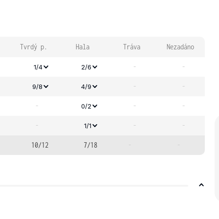
Tvrdý p.
Hala
Tráva
Nezadáno
-
-
1/4
2/6
-
-
9/8
4/9
-
-
-
0/2
-
-
-
1/1
10/12
7/18
-
-