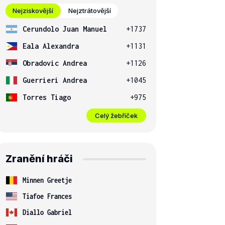
Nejziskovější
Nejztrátovější
Cerundolo Juan Manuel
+1737
Eala Alexandra
+1131
Obradovic Andrea
+1126
Guerrieri Andrea
+1045
Torres Tiago
+975
Celý žebříček
Zranění hráči
Minnen Greetje
Tiafoe Frances
Diallo Gabriel