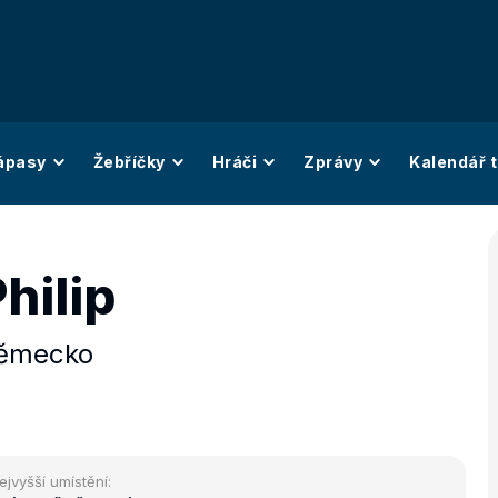
ápasy
Žebříčky
Hráči
Zprávy
Kalendář t
Philip
ěmecko
ejvyšší umístění: