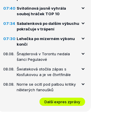
07:40
Svitolinová jasně vyhrála
souboj hráček TOP 10
07:34
Sabalenková po dalším výbuchu
pokračuje v trápení
07:30
Lehečka po mizerném výkonu
končí
08.08.
Šnajderová v Torontu nedala
šanci Pegulaové
08.08.
Šwiateková otočila zápas s
Kosťukovou a je ve čtvrtfinále
08.08.
Norrie se ocitl pod palbou kritiky
některých fanoušků
Další expres zprávy