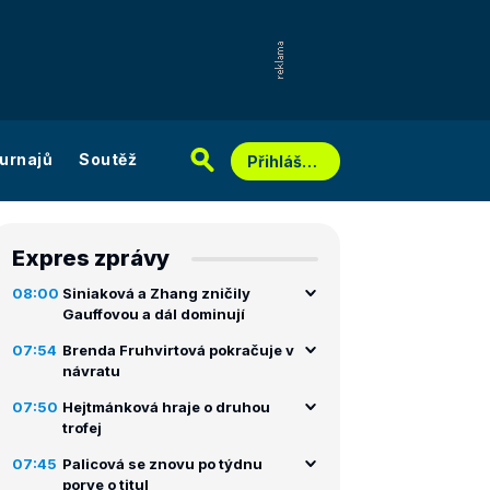
urnajů
Soutěž
Přihlášení
Expres zprávy
08:00
Siniaková a Zhang zničily
Gauffovou a dál dominují
07:54
Brenda Fruhvirtová pokračuje v
návratu
07:50
Hejtmánková hraje o druhou
trofej
07:45
Palicová se znovu po týdnu
porve o titul