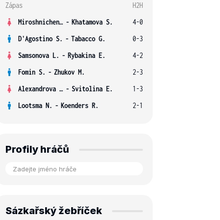
Zápas
H2H
Miroshnichenko V.
-
Khatamova S.
4-0
D'Agostino S.
-
Tabacco G.
0-3
Samsonova L.
-
Rybakina E.
4-2
Fomin S.
-
Zhukov M.
2-3
Alexandrova E.
-
Svitolina E.
1-3
Lootsma N.
-
Koenders R.
2-1
Profily hráčů
Sázkařský žebříček