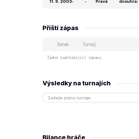
11. 9. 2003
-
-
Pravá
dvouhra: 
Příští zápas
Datum
Turnaj
Žádné nadcházející zápasy.
Výsledky na turnajích
Bilance hráče