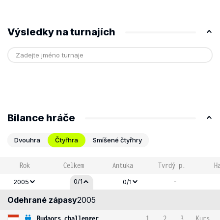
Výsledky na turnajích
Bilance hráče
Dvouhra
Čtyřhra
Smíšené čtyřhry
Rok
Celkem
Antuka
Tvrdý p.
H
-
0/1
2005
0/1
Odehrané zápasy
2005
Budaors challenger
1
2
3
Kurs