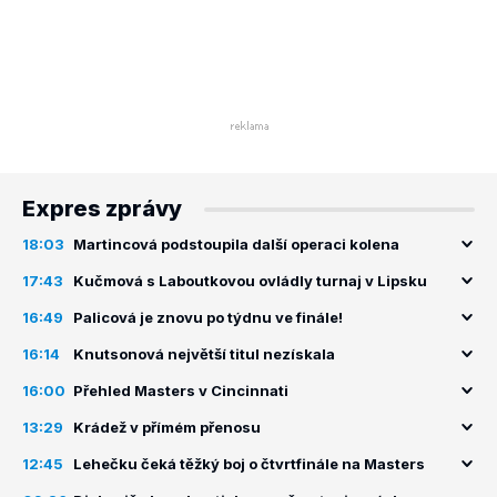
Expres zprávy
18:03
Martincová podstoupila další operaci kolena
17:43
Kučmová s Laboutkovou ovládly turnaj v Lipsku
16:49
Palicová je znovu po týdnu ve finále!
16:14
Knutsonová největší titul nezískala
16:00
Přehled Masters v Cincinnati
13:29
Krádež v přímém přenosu
12:45
Lehečku čeká těžký boj o čtvrtfinále na Masters