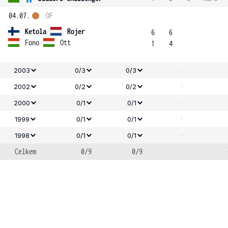
04.07.
OF
Ketola
/
Rojer
6
6
Fono
/
Ott
1
4
-
2003
0/3
0/3
-
2002
0/2
0/2
-
2000
0/1
0/1
-
1999
0/1
0/1
-
1998
0/1
0/1
Celkem
0/9
0/9
-