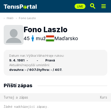
Hráči
Fono Laszlo
Fono Laszlo
45
muž
Maďarsko
Datum nar.:
Výška:
Váha:
Hraje rukou:
9. 4. 1981
-
-
Pravá
Aktuální/nejvyšší umístění:
dvouhra: - / 607.
čtyřhra: - / 407.
Příští zápas
Turnaj a zápas
Kurs
Žádné nadcházející zápasy.