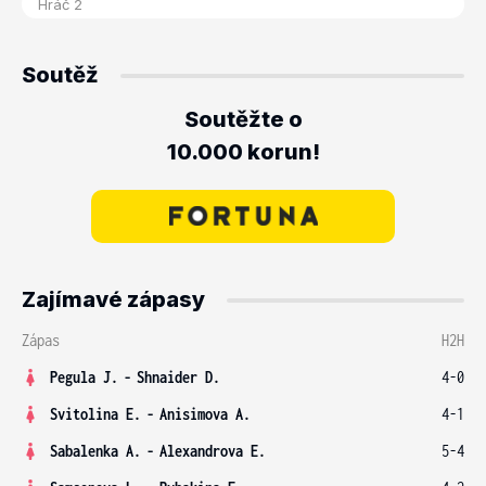
Soutěž
Soutěžte o
10.000 korun!
Zajímavé zápasy
Zápas
H2H
Pegula J.
-
Shnaider D.
4-0
Svitolina E.
-
Anisimova A.
4-1
Sabalenka A.
-
Alexandrova E.
5-4