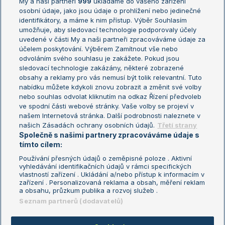
My a naši partneři
999
ukládáme do vašeho zařízení
Žebříček ATP (muži)
Australian Open
osobní údaje, jako jsou údaje o prohlížení nebo jedinečné
Žebříček WTA (ženy)
French Open
identifikátory, a máme k nim přístup. Výběr Souhlasím
umožňuje, aby sledovací technologie podporovaly účely
Sázkařský žebříček
Wimbledon
uvedené v části My a naši partneři zpracováváme údaje za
US Open
účelem poskytování. Výběrem Zamítnout vše nebo
odvoláním svého souhlasu je zakážete. Pokud jsou
Turnaj mistrů
sledovací technologie zakázány, některé zobrazené
Turnaj mistryň
obsahy a reklamy pro vás nemusí být tolik relevantní. Tuto
Aktualní trendy
nabídku můžete kdykoli znovu zobrazit a změnit své volby
nebo souhlas odvolat kliknutím na odkaz Řízení předvoleb
ve spodní části webové stránky. Vaše volby se projeví v
Fotbalové přestupy
našem Internetová stránka. Další podrobnosti naleznete v
Livesport Daily
našich Zásadách ochrany osobních údajů.
Třetí strany
Společně s našimi partnery zpracováváme údaje s
LS Prague Open
tímto cílem:
Používání přesných údajů o zeměpisné poloze . Aktivní
vyhledávání identifikačních údajů v rámci specifických
vlastností zařízení . Ukládání a/nebo přístup k informacím v
Podmínky užití
Nastavení soukromí
zařízení . Personalizovaná reklama a obsah, měření reklam
GDPR a žurnalistika
Reklama
a obsahu, průzkum publika a rozvoj služeb .
Informace o zpracování osobních
Kontakt
Seznam partnerů (dodavatelů)
údajů
Tiráž