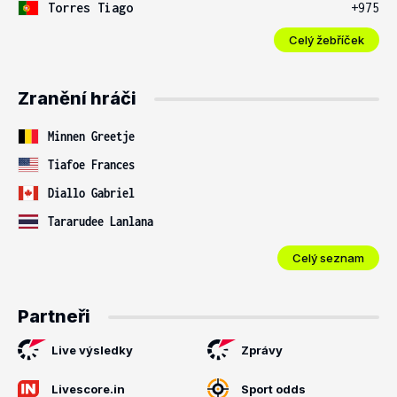
Torres Tiago
+975
Celý žebříček
Zranění hráči
Minnen Greetje
Tiafoe Frances
Diallo Gabriel
Tararudee Lanlana
Celý seznam
Partneři
Live výsledky
Zprávy
Livescore.in
Sport odds