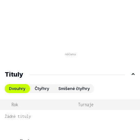
Tituly
Dvouhry
Čtyřhry
Smíšené čtyřhry
Rok
Turnaje
Žádné tituly