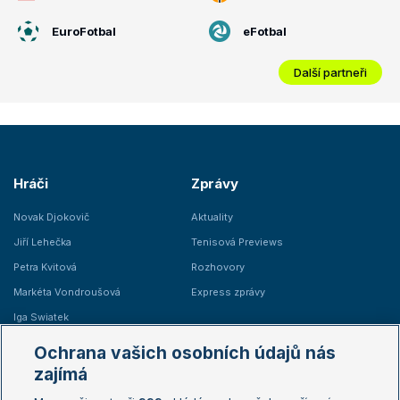
EuroFotbal
eFotbal
Další partneři
Hráči
Zprávy
Novak Djokovič
Aktuality
Jiří Lehečka
Tenisová Previews
Petra Kvitová
Rozhovory
Markéta Vondroušová
Express zprávy
Iga Swiatek
Marie Bouzková
Ochrana vašich osobních údajů nás
Žebříčky
Kalendář turnajů
zajímá