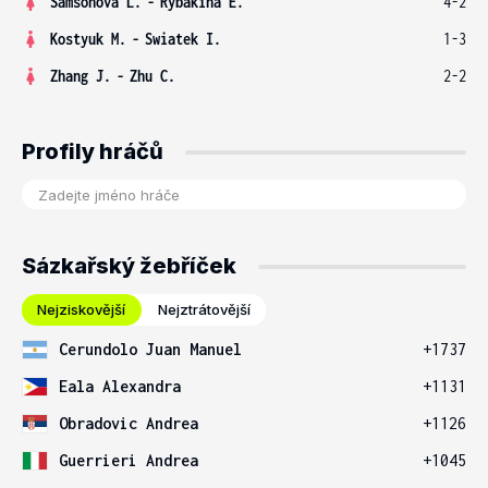
Samsonova L.
-
Rybakina E.
4-2
Kostyuk M.
-
Swiatek I.
1-3
Zhang J.
-
Zhu C.
2-2
Profily hráčů
Sázkařský žebříček
Nejziskovější
Nejztrátovější
Cerundolo Juan Manuel
+1737
Eala Alexandra
+1131
Obradovic Andrea
+1126
Guerrieri Andrea
+1045