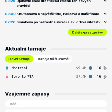
09:26
Djokovič chce drastickou změnu tenisových
pravidel
09:00
Knutsonová o největší titul, Palicová o další finále
07:20
Siniaková po nešťastné skreči slaví drtivé vítězství
Další expres zprávy
Aktuální turnaje
Hlavní turnaje
Turnaje nižší úrovně
Montreal
$9.4M
16
Toronto WTA
$7.4M
16
Vzájemné zápasy