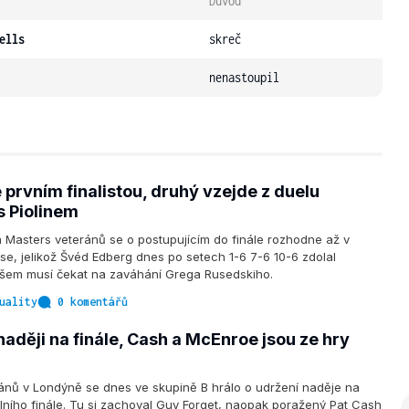
Důvod
ells
skreč
nenastoupil
 prvním finalistou, druhý vzejde z duelu
 Piolinem
 Masters veteránů se o postupujícím do finále rozhodne až v
e, jelikož Švéd Edberg dnes po setech 1-6 7-6 10-6 zdolal
všem musí čekat na zaváhání Grega Rusedskiho.
uality
0 komentářů
aději na finále, Cash a McEnroe jsou ze hry
ránů v Londýně se dnes ve skupině B hrálo o udržení naděje na
ního finále. Tu si zachoval Guy Forget, naopak poražený Pat Cash