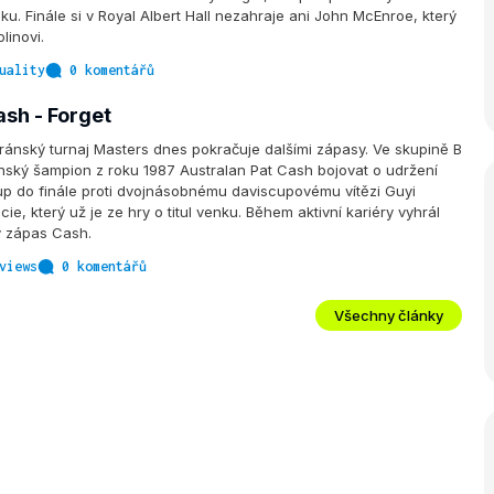
ku. Finále si v Royal Albert Hall nezahraje ani John McEnroe, který
linovi.
uality
0 komentářů
ash - Forget
ánský turnaj Masters dnes pokračuje dalšími zápasy. Ve skupině B
ský šampion z roku 1987 Australan Pat Cash bojovat o udržení
up do finále proti dvojnásobnému daviscupovému vítězi Guyi
cie, který už je ze hry o titul venku. Během aktivní kariéry vyhrál
ý zápas Cash.
views
0 komentářů
Všechny články