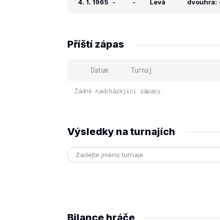
4. 1. 1965
-
-
Levá
dvouhra: -
Příští zápas
Datum
Turnaj
Žádné nadcházející zápasy.
Výsledky na turnajích
Bilance hráče