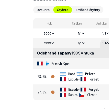
Dvouhra
Čtyřhra
Smíšené čtyřhry
Rok
Celkem
Antuka
2000
1/1
1/1
1/1
1999
1/1
Odehrané zápasy
1999
Antuka
French Open
Hood
/
Prieto
28.05.
Escude
/
Forget
Escude
/
Forget
27.05.
Raoux
/
Vizner