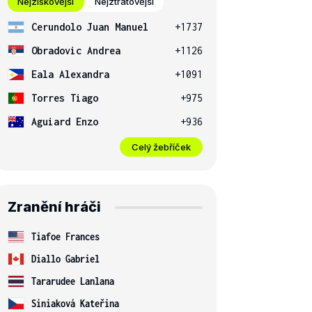
Nejziskovější
Nejztrátovější
Cerundolo Juan Manuel
+1737
Obradovic Andrea
+1126
Eala Alexandra
+1091
Torres Tiago
+975
Aguiard Enzo
+936
Celý žebříček
Zranění hráči
Tiafoe Frances
Diallo Gabriel
Tararudee Lanlana
Siniaková Kateřina