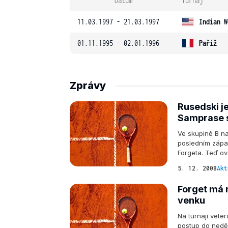
Datum
Turnaj
11.03.1997 - 21.03.1997
Indian W
01.11.1995 - 02.01.1996
Paříž
Zprávy
Rusedski je
Samprase s
Ve skupině B na
posledním zápas
Forgeta. Teď o
5. 12. 2008
Akt
Forget má n
venku
Na turnaji vete
postup do neděl