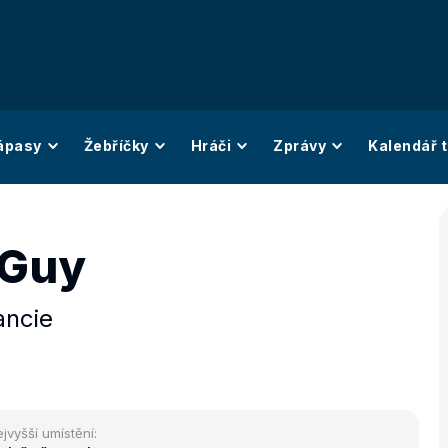
ápasy
Žebříčky
Hráči
Zprávy
Kalendář t
 Guy
ancie
jvyšší umístění: