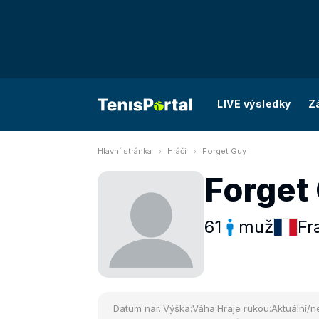
LIVE výsledky
Z
Hlavní stránka
Hráči
Forget Guy
Forget
61
muž
Fr
Datum nar.:
Výška:
Váha:
Hraje rukou:
Aktuální/ne