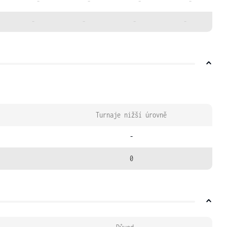
-
-
-
-
-
-
-
-
Turnaje nižší úrovně
-
0