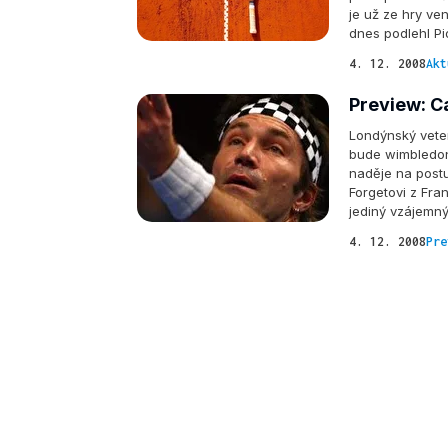
je už ze hry ven
dnes podlehl Pio
4. 12. 2008
Akt
Preview: C
Londýnský veter
bude wimbledon
naděje na post
Forgetovi z Fran
jediný vzájemn
4. 12. 2008
Pre