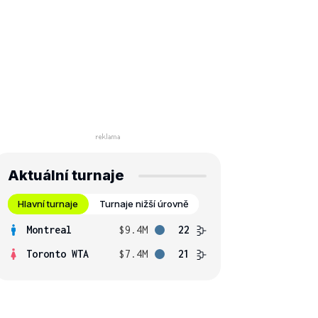
Aktuální turnaje
Hlavní turnaje
Turnaje nižší úrovně
Montreal
$9.4M
22
Toronto WTA
$7.4M
21