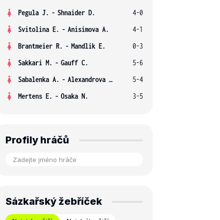
Pegula J.
-
Shnaider D.
4-0
Svitolina E.
-
Anisimova A.
4-1
Brantmeier R.
-
Mandlik E.
0-3
Sakkari M.
-
Gauff C.
5-6
Sabalenka A.
-
Alexandrova E.
5-4
Mertens E.
-
Osaka N.
3-5
Profily hráčů
Sázkařský žebříček