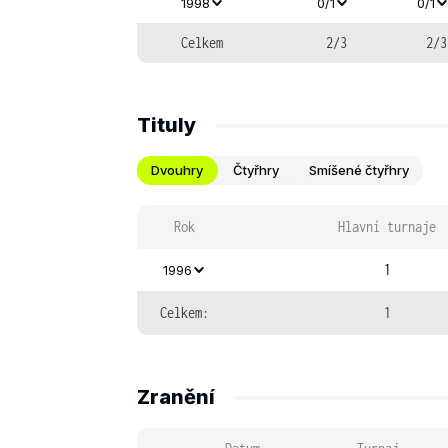
1998
0/1
0/1
Celkem
2/3
2/3
Tituly
Dvouhry
Čtyřhry
Smíšené čtyřhry
Rok
Hlavní turnaje
1
1996
Celkem:
1
Zranění