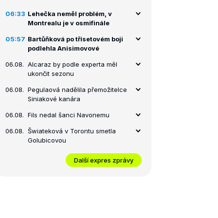
06:33
Lehečka neměl problém, v
Montrealu je v osmifinále
05:57
Bartůňková po třísetovém boji
podlehla Anisimovové
06.08.
Alcaraz by podle experta měl
ukončit sezonu
06.08.
Pegulaová nadělila přemožitelce
Siniakové kanára
06.08.
Fils nedal šanci Navonemu
06.08.
Šwiateková v Torontu smetla
Golubicovou
Další expres zprávy