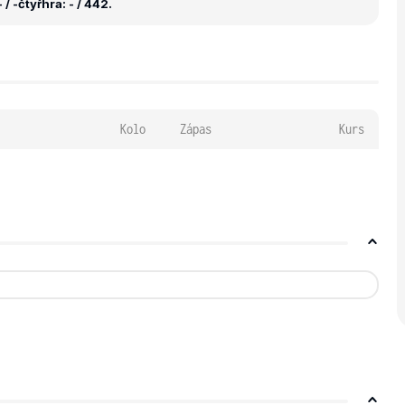
 / -
čtyřhra: - / 442.
Kolo
Zápas
Kurs