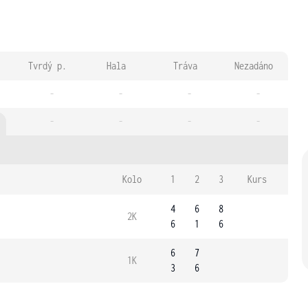
Tvrdý p.
Hala
Tráva
Nezadáno
-
-
-
-
-
-
-
-
Kolo
1
2
3
Kurs
4
6
8
2K
6
1
6
6
7
1K
3
6