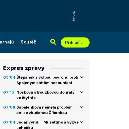
urnajů
Soutěž
Přihlášení
Expres zprávy
09:04
Štěpánek s volbou povrchu proti
Spojeným státům nesouhlasí
07:15
Nosková s Bouzkovou dohrály i
ve čtyřhře
07:08
Sabalenková neměla problém
ani se zkušenou Číňankou
07:04
Jódar vyřídil i Musettiho a vyzve
Lehečku