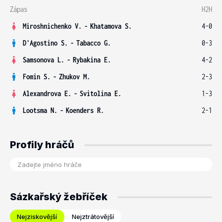
Zápas
H2H
Miroshnichenko V.
-
Khatamova S.
4-0
D'Agostino S.
-
Tabacco G.
0-3
Samsonova L.
-
Rybakina E.
4-2
Fomin S.
-
Zhukov M.
2-3
Alexandrova E.
-
Svitolina E.
1-3
Lootsma N.
-
Koenders R.
2-1
Profily hráčů
Sázkařský žebříček
Nejziskovější
Nejztrátovější