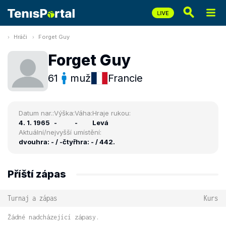
Hráči
Forget Guy
Forget Guy
61
muž
Francie
Datum nar.:
Výška:
Váha:
Hraje rukou:
4. 1. 1965
-
-
Levá
Aktuální/nejvyšší umístění:
dvouhra: - / -
čtyřhra: - / 442.
Příští zápas
Turnaj a zápas
Kurs
Žádné nadcházející zápasy.