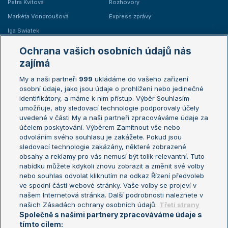
Petra Kvitová
Rozhovory
Markéta Vondroušová
Express zprávy
Iga Swiatek
Marie Bouzková
Ochrana vašich osobních údajů nás
Žebříčky
Kalendář turnajů
zajímá
My a naši partneři
999
ukládáme do vašeho zařízení
Žebříček ATP (muži)
Australian Open
osobní údaje, jako jsou údaje o prohlížení nebo jedinečné
Žebříček WTA (ženy)
French Open
identifikátory, a máme k nim přístup. Výběr Souhlasím
umožňuje, aby sledovací technologie podporovaly účely
Sázkařský žebříček
Wimbledon
uvedené v části My a naši partneři zpracováváme údaje za
US Open
účelem poskytování. Výběrem Zamítnout vše nebo
odvoláním svého souhlasu je zakážete. Pokud jsou
Turnaj mistrů
sledovací technologie zakázány, některé zobrazené
Turnaj mistryň
obsahy a reklamy pro vás nemusí být tolik relevantní. Tuto
Aktualní trendy
nabídku můžete kdykoli znovu zobrazit a změnit své volby
nebo souhlas odvolat kliknutím na odkaz Řízení předvoleb
ve spodní části webové stránky. Vaše volby se projeví v
Fotbalové přestupy
našem Internetová stránka. Další podrobnosti naleznete v
Livesport Daily
našich Zásadách ochrany osobních údajů.
Třetí strany
Společně s našimi partnery zpracováváme údaje s
LS Prague Open
tímto cílem: