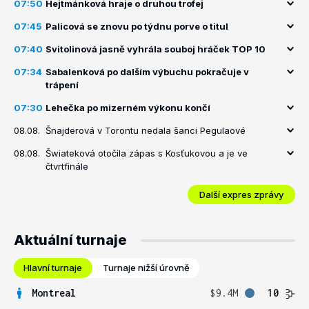
07:50
Hejtmánková hraje o druhou trofej
07:45
Palicová se znovu po týdnu porve o titul
07:40
Svitolinová jasně vyhrála souboj hráček TOP 10
07:34
Sabalenková po dalším výbuchu pokračuje v
trápení
07:30
Lehečka po mizerném výkonu končí
08.08.
Šnajderová v Torontu nedala šanci Pegulaové
08.08.
Šwiateková otočila zápas s Kosťukovou a je ve
čtvrtfinále
Další expres zprávy
Aktuální turnaje
Hlavní turnaje
Turnaje nižší úrovně
Montreal
$9.4M
10