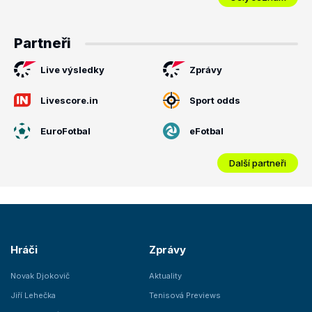
Partneři
Live výsledky
Zprávy
Livescore.in
Sport odds
EuroFotbal
eFotbal
Další partneři
Hráči
Zprávy
Novak Djokovič
Aktuality
Jiří Lehečka
Tenisová Previews