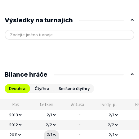
Výsledky na turnajích
Bilance hráče
Dvouhra
Čtyřhra
Smíšené čtyřhry
Rok
Celkem
Antuka
Tvrdý p.
H
-
2013
2/1
2/1
-
2012
2/2
2/2
-
2/1
2011
2/1