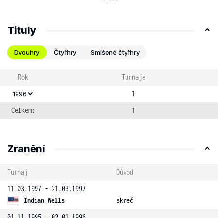
Tituly
Dvouhry
Čtyřhry
Smíšené čtyřhry
Rok
Turnaje
1
1996
Celkem:
1
Zranění
Turnaj
Důvod
11.03.1997 - 21.03.1997
Indian Wells
skreč
01.11.1995 - 02.01.1996