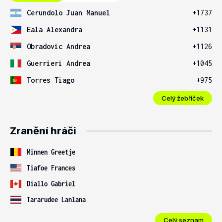
Cerundolo Juan Manuel
+1737
Eala Alexandra
+1131
Obradovic Andrea
+1126
Guerrieri Andrea
+1045
Torres Tiago
+975
Celý žebříček
Zranění hráči
Minnen Greetje
Tiafoe Frances
Diallo Gabriel
Tararudee Lanlana
Celý seznam