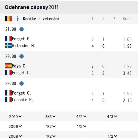
Odehrané zápasy
2011
Knokke - veteráni
1
2
3
Kurs
21.08.
Forget G.
6
7
1.65
Wilander M.
4
6
1.98
20.08.
Moya C.
7
6
1.22
Forget G.
6
3
3.43
20.08.
Forget G.
6
7
1.55
Leconte H.
4
5
2.15
2010
8/5
4/2
4/3
-
2009
1/2
1/2
-
2008
1/2
1/2