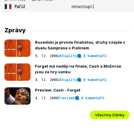
Paříž
nenastoupil
Zprávy
Rusedski je prvním finalistou, druhý vzejde z
duelu Samprase s Piolinem
5. 12. 2008
Aktuality
0 komentářů
Forget má naději na finále, Cash a McEnroe
jsou ze hry venku
4. 12. 2008
Aktuality
0 komentářů
Preview: Cash - Forget
4. 12. 2008
Previews
0 komentářů
Všechny články