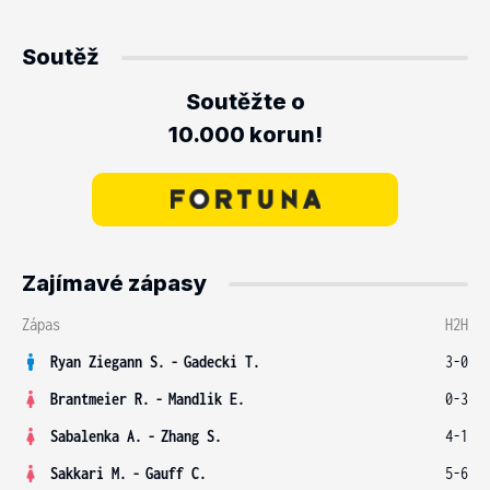
Soutěž
Soutěžte o
10.000 korun!
Zajímavé zápasy
Zápas
H2H
Ryan Ziegann S.
-
Gadecki T.
3-0
Brantmeier R.
-
Mandlik E.
0-3
Sabalenka A.
-
Zhang S.
4-1
Sakkari M.
-
Gauff C.
5-6