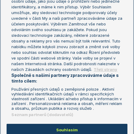
osobní údaje, jako jsou údaje o prohlížení nebo jedinečné
Žebříček WTA (ženy)
French Open
identifikátory, a máme k nim přístup. Výběr Souhlasím
umožňuje, aby sledovací technologie podporovaly účely
Sázkařský žebříček
Wimbledon
uvedené v části My a naši partneři zpracováváme údaje za
US Open
účelem poskytování. Výběrem Zamítnout vše nebo
odvoláním svého souhlasu je zakážete. Pokud jsou
Turnaj mistrů
sledovací technologie zakázány, některé zobrazené
Turnaj mistryň
obsahy a reklamy pro vás nemusí být tolik relevantní. Tuto
Aktualní trendy
nabídku můžete kdykoli znovu zobrazit a změnit své volby
nebo souhlas odvolat kliknutím na odkaz Řízení předvoleb
ve spodní části webové stránky. Vaše volby se projeví v
Fotbalové přestupy
našem Internetová stránka. Další podrobnosti naleznete v
Livesport Daily
našich Zásadách ochrany osobních údajů.
Třetí strany
Společně s našimi partnery zpracováváme údaje s
LS Prague Open
tímto cílem:
Používání přesných údajů o zeměpisné poloze . Aktivní
vyhledávání identifikačních údajů v rámci specifických
vlastností zařízení . Ukládání a/nebo přístup k informacím v
Podmínky užití
Nastavení soukromí
zařízení . Personalizovaná reklama a obsah, měření reklam
GDPR a žurnalistika
Reklama
a obsahu, průzkum publika a rozvoj služeb .
Informace o zpracování osobních
Kontakt
Seznam partnerů (dodavatelů)
údajů
Tiráž
Souhlasím