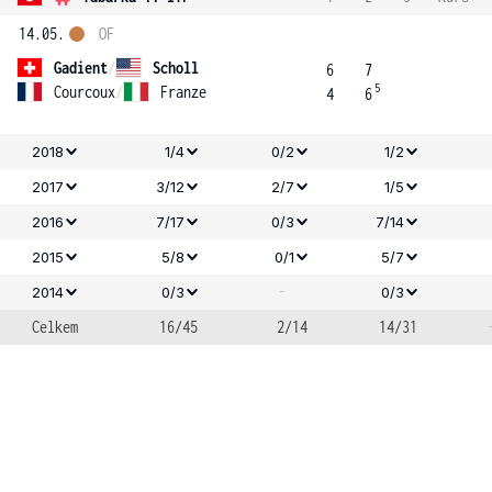
14.05.
OF
Gadient
/
Scholl
6
7
5
Courcoux
/
Franze
4
6
2018
1/4
0/2
1/2
2017
3/12
2/7
1/5
2016
7/17
0/3
7/14
2015
5/8
0/1
5/7
-
2014
0/3
0/3
Celkem
16/45
2/14
14/31