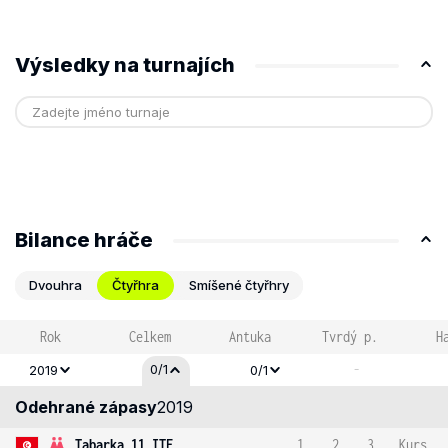
Výsledky na turnajích
Bilance hráče
Dvouhra
Čtyřhra
Smíšené čtyřhry
Rok
Celkem
Antuka
Tvrdý p.
H
-
0/1
2019
0/1
Odehrané zápasy
2019
Tabarka 11 ITF
1
2
3
Kurs