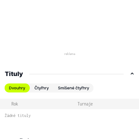
Tituly
Dvouhry
Čtyřhry
Smíšené čtyřhry
Rok
Turnaje
Žádné tituly