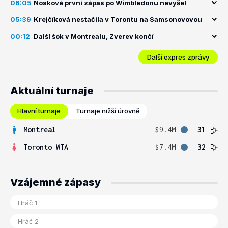
06:05
Noskové první zápas po Wimbledonu nevyšel
05:39
Krejčíková nestačila v Torontu na Samsonovovou
00:12
Další šok v Montrealu, Zverev končí
Další expres zprávy
Aktuální turnaje
Hlavní turnaje
Turnaje nižší úrovně
Montreal
$9.4M
31
Toronto WTA
$7.4M
32
Vzájemné zápasy