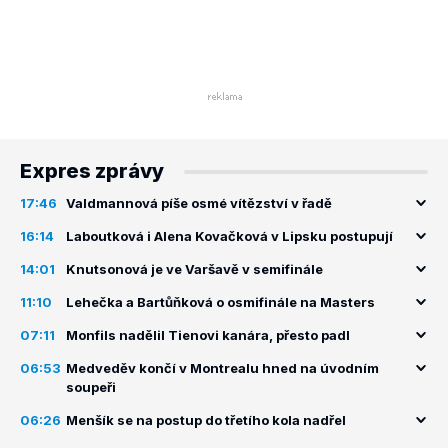
Expres zprávy
17:46
Valdmannová píše osmé vítězství v řadě
16:14
Laboutková i Alena Kovačková v Lipsku postupují
14:01
Knutsonová je ve Varšavě v semifinále
11:10
Lehečka a Bartůňková o osmifinále na Masters
07:11
Monfils nadělil Tienovi kanára, přesto padl
06:53
Medveděv končí v Montrealu hned na úvodním
soupeři
06:26
Menšík se na postup do třetího kola nadřel