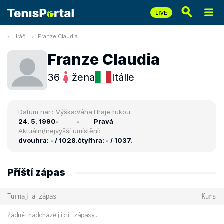
Hráči
Franze Claudia
Franze Claudia
36
žena
Itálie
Datum nar.:
Výška:
Váha:
Hraje rukou:
24. 5. 1990
-
-
Pravá
Aktuální/nejvyšší umístění:
dvouhra: - / 1028.
čtyřhra: - / 1037.
Příští zápas
Turnaj a zápas
Kurs
Žádné nadcházející zápasy.