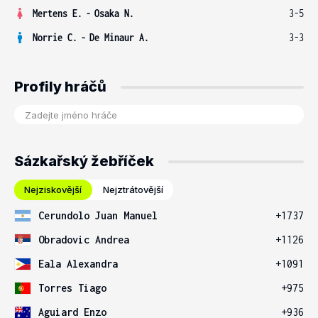
Mertens E.
-
Osaka N.
3-5
Norrie C.
-
De Minaur A.
3-3
Profily hráčů
Sázkařský žebříček
Nejziskovější
Nejztrátovější
Cerundolo Juan Manuel
+1737
Obradovic Andrea
+1126
Eala Alexandra
+1091
Torres Tiago
+975
Aguiard Enzo
+936