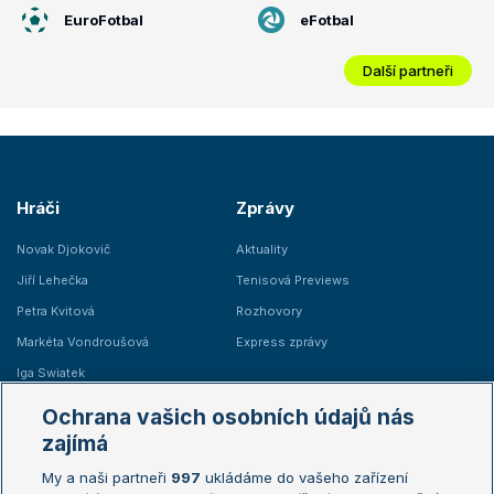
EuroFotbal
eFotbal
Další partneři
Hráči
Zprávy
Novak Djokovič
Aktuality
Jiří Lehečka
Tenisová Previews
Petra Kvitová
Rozhovory
Markéta Vondroušová
Express zprávy
Iga Swiatek
Marie Bouzková
Ochrana vašich osobních údajů nás
Žebříčky
Kalendář turnajů
zajímá
My a naši partneři
997
ukládáme do vašeho zařízení
Žebříček ATP (muži)
Australian Open