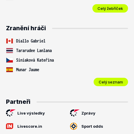
Celý žebříček
Zranění hráči
Diallo Gabriel
Tararudee Lanlana
Siniaková Kateřina
Munar Jaume
Celý seznam
Partneři
Live výsledky
Zprávy
Livescore.in
Sport odds