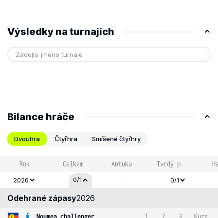
Výsledky na turnajích
Bilance hráče
Dvouhra
Čtyřhra
Smíšené čtyřhry
Rok
Celkem
Antuka
Tvrdý p.
H
-
0/1
2026
0/1
Odehrané zápasy
2026
Noumea challenger
1
2
3
Kurs