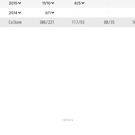
-
2015
11/10
6/5
-
-
2014
0/1
Celkem
306/221
117/93
88/35
1