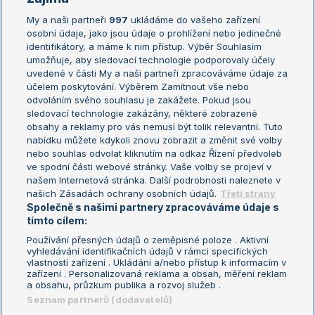
My a naši partneři
997
ukládáme do vašeho zařízení
Žebříček ATP (muži)
Australian Open
osobní údaje, jako jsou údaje o prohlížení nebo jedinečné
Žebříček WTA (ženy)
French Open
identifikátory, a máme k nim přístup. Výběr Souhlasím
umožňuje, aby sledovací technologie podporovaly účely
Sázkařský žebříček
Wimbledon
uvedené v části My a naši partneři zpracováváme údaje za
US Open
účelem poskytování. Výběrem Zamítnout vše nebo
odvoláním svého souhlasu je zakážete. Pokud jsou
Turnaj mistrů
sledovací technologie zakázány, některé zobrazené
Turnaj mistryň
obsahy a reklamy pro vás nemusí být tolik relevantní. Tuto
Aktualní trendy
nabídku můžete kdykoli znovu zobrazit a změnit své volby
nebo souhlas odvolat kliknutím na odkaz Řízení předvoleb
ve spodní části webové stránky. Vaše volby se projeví v
Fotbalové přestupy
našem Internetová stránka. Další podrobnosti naleznete v
Livesport Daily
našich Zásadách ochrany osobních údajů.
Třetí strany
Společně s našimi partnery zpracováváme údaje s
LS Prague Open
tímto cílem:
Používání přesných údajů o zeměpisné poloze . Aktivní
vyhledávání identifikačních údajů v rámci specifických
vlastností zařízení . Ukládání a/nebo přístup k informacím v
Podmínky užití
Nastavení soukromí
zařízení . Personalizovaná reklama a obsah, měření reklam
GDPR a žurnalistika
Reklama
a obsahu, průzkum publika a rozvoj služeb .
Informace o zpracování osobních
Kontakt
Seznam partnerů (dodavatelů)
údajů
Tiráž