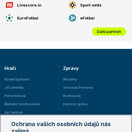
Livescore.in
Sport odds
EuroFotbal
eFotbal
Další partneři
Hráči
Zprávy
Novak Djokovič
Aktuality
Jiří Lehečka
Tenisová Previews
Petra Kvitová
Rozhovory
Markéta Vondroušová
Express zprávy
Iga Swiatek
Marie Bouzková
Ochrana vašich osobních údajů nás
Žebříčky
Kalendář turnajů
zajímá