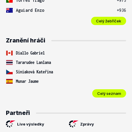
Torres Tiago
+975
Aguiard Enzo
+936
Celý žebříček
Zranění hráči
Diallo Gabriel
Tararudee Lanlana
Siniaková Kateřina
Munar Jaume
Celý seznam
Partneři
Live výsledky
Zprávy