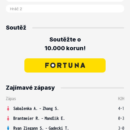
Soutěž
Soutěžte o
10.000 korun!
Zajímavé zápasy
Zápas
H2H
Sabalenka A.
-
Zhang S.
4-1
Brantmeier R.
-
Mandlik E.
0-3
Ryan Ziegann S.
-
Gadecki T.
3-0