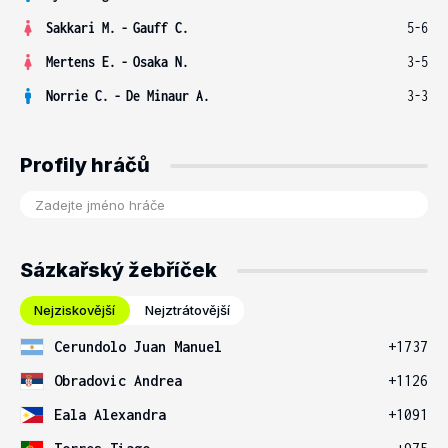
Sakkari M.
-
Gauff C.
5-6
Mertens E.
-
Osaka N.
3-5
Norrie C.
-
De Minaur A.
3-3
Profily hráčů
Sázkařský žebříček
Nejziskovější
Nejztrátovější
Cerundolo Juan Manuel
+1737
Obradovic Andrea
+1126
Eala Alexandra
+1091