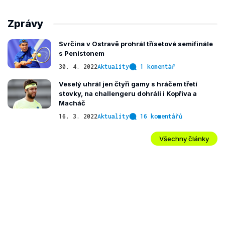
Zprávy
Svrčina v Ostravě prohrál třísetové semifinále
s Penistonem
30. 4. 2022
Aktuality
1 komentář
Veselý uhrál jen čtyři gamy s hráčem třetí
stovky, na challengeru dohráli i Kopřiva a
Macháč
16. 3. 2022
Aktuality
16 komentářů
Všechny články