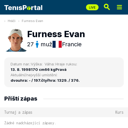
Hráči
Furness Evan
Furness Evan
27
muž
Francie
Datum nar.:
Výška:
Váha:
Hraje rukou:
13. 8. 1998
170 cm
66 kg
Pravá
Aktuální/nejvyšší umístění:
dvouhra: - / 197.
čtyřhra: 1329. / 376.
Příští zápas
Turnaj a zápas
Kurs
Žádné nadcházející zápasy.