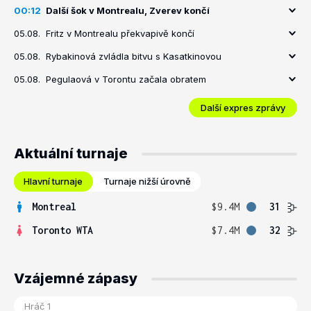
00:12
Další šok v Montrealu, Zverev končí
05.08.
Fritz v Montrealu překvapivě končí
05.08.
Rybakinová zvládla bitvu s Kasatkinovou
05.08.
Pegulaová v Torontu začala obratem
Další expres zprávy
Aktuální turnaje
Hlavní turnaje
Turnaje nižší úrovně
Montreal
$9.4M
31
Toronto WTA
$7.4M
32
Vzájemné zápasy