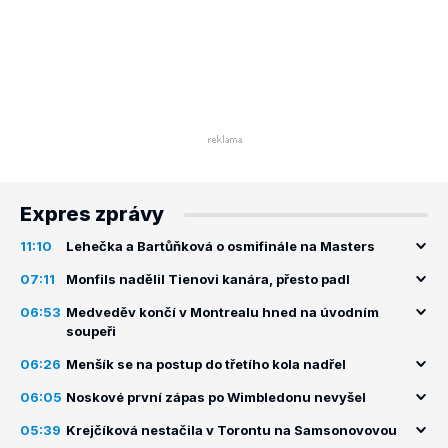
Expres zprávy
11:10
Lehečka a Bartůňková o osmifinále na Masters
07:11
Monfils nadělil Tienovi kanára, přesto padl
06:53
Medveděv končí v Montrealu hned na úvodním
soupeři
06:26
Menšík se na postup do třetího kola nadřel
06:05
Noskové první zápas po Wimbledonu nevyšel
05:39
Krejčíková nestačila v Torontu na Samsonovovou