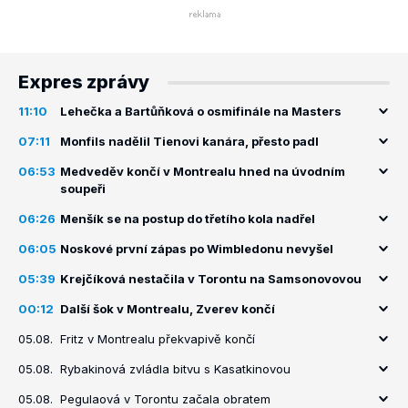
Expres zprávy
11:10
Lehečka a Bartůňková o osmifinále na Masters
07:11
Monfils nadělil Tienovi kanára, přesto padl
06:53
Medveděv končí v Montrealu hned na úvodním
soupeři
06:26
Menšík se na postup do třetího kola nadřel
06:05
Noskové první zápas po Wimbledonu nevyšel
05:39
Krejčíková nestačila v Torontu na Samsonovovou
00:12
Další šok v Montrealu, Zverev končí
05.08.
Fritz v Montrealu překvapivě končí
05.08.
Rybakinová zvládla bitvu s Kasatkinovou
05.08.
Pegulaová v Torontu začala obratem