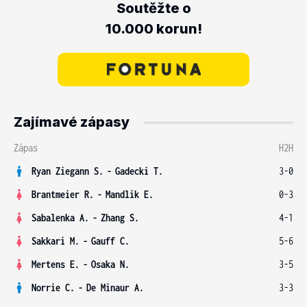
Soutěžte o
10.000 korun!
Zajímavé zápasy
Zápas
H2H
Ryan Ziegann S.
-
Gadecki T.
3-0
Brantmeier R.
-
Mandlik E.
0-3
Sabalenka A.
-
Zhang S.
4-1
Sakkari M.
-
Gauff C.
5-6
Mertens E.
-
Osaka N.
3-5
Norrie C.
-
De Minaur A.
3-3