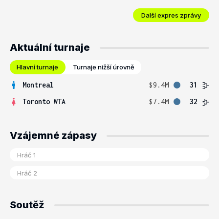
Další expres zprávy
Aktuální turnaje
Hlavní turnaje
Turnaje nižší úrovně
Montreal
$9.4M
31
Toronto WTA
$7.4M
32
Vzájemné zápasy
Soutěž