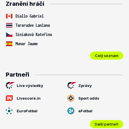
Zranění hráči
Diallo Gabriel
Tararudee Lanlana
Siniaková Kateřina
Munar Jaume
Celý seznam
Partneři
Live výsledky
Zprávy
Livescore.in
Sport odds
EuroFotbal
eFotbal
Další partneři