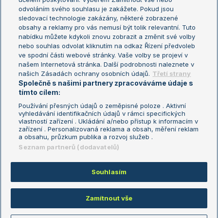
odvoláním svého souhlasu je zakážete. Pokud jsou
Turnaj mistrů
sledovací technologie zakázány, některé zobrazené
Turnaj mistryň
obsahy a reklamy pro vás nemusí být tolik relevantní. Tuto
Aktualní trendy
nabídku můžete kdykoli znovu zobrazit a změnit své volby
nebo souhlas odvolat kliknutím na odkaz Řízení předvoleb
ve spodní části webové stránky. Vaše volby se projeví v
Fotbalové přestupy
našem Internetová stránka. Další podrobnosti naleznete v
Livesport Daily
našich Zásadách ochrany osobních údajů.
Třetí strany
Společně s našimi partnery zpracováváme údaje s
LS Prague Open
tímto cílem:
Používání přesných údajů o zeměpisné poloze . Aktivní
vyhledávání identifikačních údajů v rámci specifických
vlastností zařízení . Ukládání a/nebo přístup k informacím v
Podmínky užití
Nastavení soukromí
zařízení . Personalizovaná reklama a obsah, měření reklam
GDPR a žurnalistika
Reklama
a obsahu, průzkum publika a rozvoj služeb .
Informace o zpracování osobních
Kontakt
Seznam partnerů (dodavatelů)
údajů
Tiráž
Souhlasím
Copyright © 2008-2026 TenisPortal.cz. Využíváme zpravodajství ČTK.
Zamítnout vše