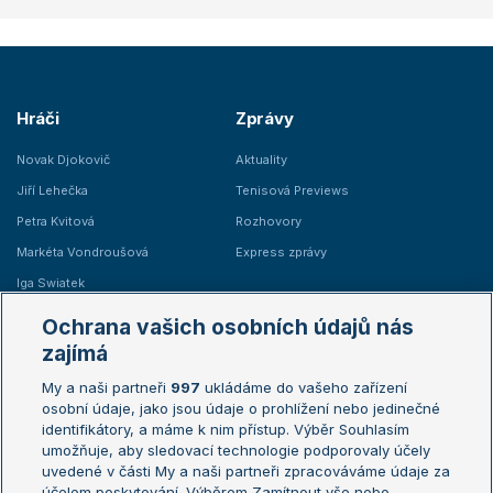
Hráči
Zprávy
Novak Djokovič
Aktuality
Jiří Lehečka
Tenisová Previews
Petra Kvitová
Rozhovory
Markéta Vondroušová
Express zprávy
Iga Swiatek
Marie Bouzková
Ochrana vašich osobních údajů nás
Žebříčky
Kalendář turnajů
zajímá
My a naši partneři
997
ukládáme do vašeho zařízení
Žebříček ATP (muži)
Australian Open
osobní údaje, jako jsou údaje o prohlížení nebo jedinečné
Žebříček WTA (ženy)
French Open
identifikátory, a máme k nim přístup. Výběr Souhlasím
umožňuje, aby sledovací technologie podporovaly účely
Sázkařský žebříček
Wimbledon
uvedené v části My a naši partneři zpracováváme údaje za
US Open
účelem poskytování. Výběrem Zamítnout vše nebo