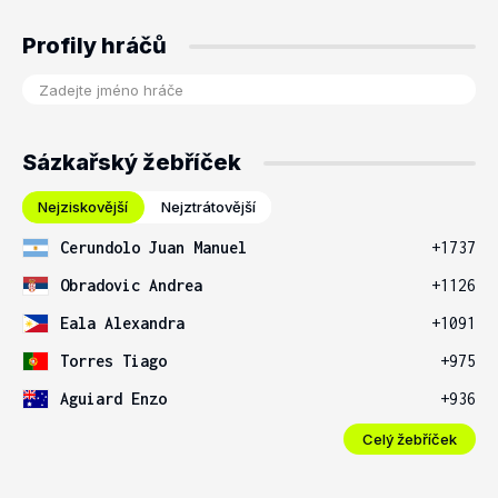
Profily hráčů
Sázkařský žebříček
Nejziskovější
Nejztrátovější
Cerundolo Juan Manuel
+1737
Obradovic Andrea
+1126
Eala Alexandra
+1091
Torres Tiago
+975
Aguiard Enzo
+936
Celý žebříček