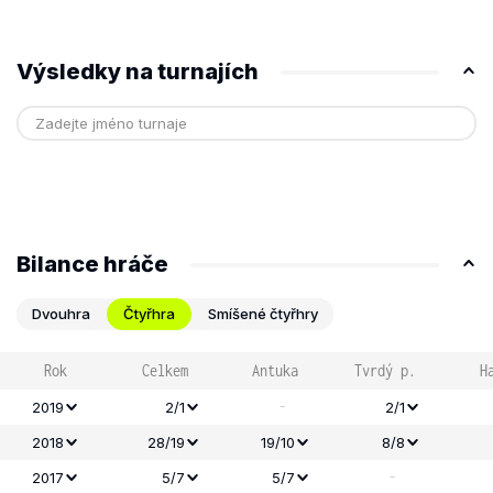
Výsledky na turnajích
Bilance hráče
Dvouhra
Čtyřhra
Smíšené čtyřhry
Rok
Celkem
Antuka
Tvrdý p.
H
-
2019
2/1
2/1
2018
28/19
19/10
8/8
-
2017
5/7
5/7