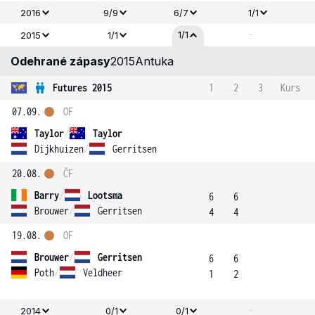
2016
9/9
6/7
1/1
-
1/1
2015
1/1
Odehrané zápasy
2015
Antuka
Futures 2015
1
2
3
Kurs
07.09.
OF
Taylor
/
Taylor
Dijkhuizen
/
Gerritsen
20.08.
ČF
Barry
/
Lootsma
6
6
Brouwer
/
Gerritsen
4
4
19.08.
OF
Brouwer
/
Gerritsen
6
6
Poth
/
Veldheer
1
2
-
2014
0/1
0/1