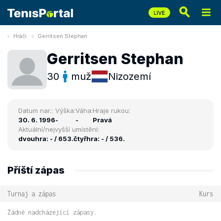
Hráči
Gerritsen Stephan
Gerritsen Stephan
30
muž
Nizozemí
Datum nar.:
Výška:
Váha:
Hraje rukou:
30. 6. 1996
-
-
Pravá
Aktuální/nejvyšší umístění:
dvouhra: - / 653.
čtyřhra: - / 536.
Příští zápas
Turnaj a zápas
Kurs
Žádné nadcházející zápasy.