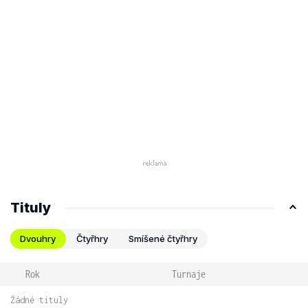
Tituly
Dvouhry
Čtyřhry
Smíšené čtyřhry
Rok
Turnaje
Žádné tituly