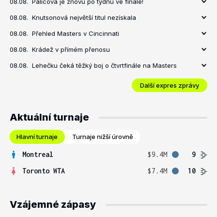
08.08.
Palicová je znovu po týdnu ve finále!
08.08.
Knutsonová největší titul nezískala
08.08.
Přehled Masters v Cincinnati
08.08.
Krádež v přímém přenosu
08.08.
Lehečku čeká těžký boj o čtvrtfinále na Masters
Další expres zprávy
Aktuální turnaje
Hlavní turnaje
Turnaje nižší úrovně
Montreal
$9.4M
9
Toronto WTA
$7.4M
10
Vzájemné zápasy