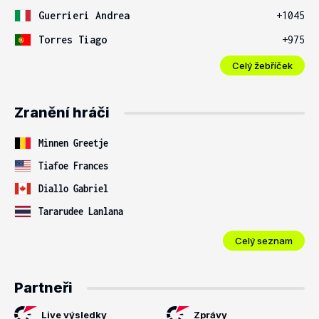
Guerrieri Andrea
+1045
Torres Tiago
+975
Celý žebříček
Zranění hráči
Minnen Greetje
Tiafoe Frances
Diallo Gabriel
Tararudee Lanlana
Celý seznam
Partneři
Live výsledky
Zprávy