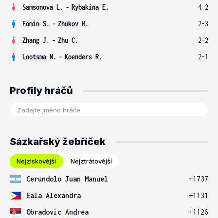
Samsonova L.
-
Rybakina E.
4-2
Fomin S.
-
Zhukov M.
2-3
Zhang J.
-
Zhu C.
2-2
Lootsma N.
-
Koenders R.
2-1
Profily hráčů
Sázkařský žebříček
Nejziskovější
Nejztrátovější
Cerundolo Juan Manuel
+1737
Eala Alexandra
+1131
Obradovic Andrea
+1126