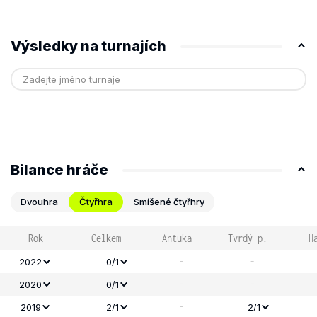
Výsledky na turnajích
Bilance hráče
Dvouhra
Čtyřhra
Smíšené čtyřhry
Rok
Celkem
Antuka
Tvrdý p.
H
-
-
2022
0/1
-
-
2020
0/1
-
2019
2/1
2/1