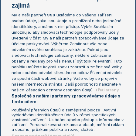
Žebříčky
Kalendář turnajů
zajímá
My a naši partneři
999
ukládáme do vašeho zařízení
Žebříček ATP (muži)
Australian Open
osobní údaje, jako jsou údaje o prohlížení nebo jedinečné
Žebříček WTA (ženy)
French Open
identifikátory, a máme k nim přístup. Výběr Souhlasím
umožňuje, aby sledovací technologie podporovaly účely
Sázkařský žebříček
Wimbledon
uvedené v části My a naši partneři zpracováváme údaje za
US Open
účelem poskytování. Výběrem Zamítnout vše nebo
odvoláním svého souhlasu je zakážete. Pokud jsou
Turnaj mistrů
sledovací technologie zakázány, některé zobrazené
Turnaj mistryň
obsahy a reklamy pro vás nemusí být tolik relevantní. Tuto
Aktualní trendy
nabídku můžete kdykoli znovu zobrazit a změnit své volby
nebo souhlas odvolat kliknutím na odkaz Řízení předvoleb
ve spodní části webové stránky. Vaše volby se projeví v
Fotbalové přestupy
našem Internetová stránka. Další podrobnosti naleznete v
Livesport Daily
našich Zásadách ochrany osobních údajů.
Třetí strany
Společně s našimi partnery zpracováváme údaje s
LS Prague Open
tímto cílem:
Používání přesných údajů o zeměpisné poloze . Aktivní
vyhledávání identifikačních údajů v rámci specifických
vlastností zařízení . Ukládání a/nebo přístup k informacím v
Podmínky užití
Nastavení soukromí
zařízení . Personalizovaná reklama a obsah, měření reklam
GDPR a žurnalistika
Reklama
a obsahu, průzkum publika a rozvoj služeb .
Informace o zpracování osobních
Kontakt
Seznam partnerů (dodavatelů)