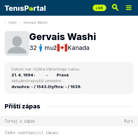
Hráči
Gervais Washi
Gervais Washi
32
muž
Kanada
Datum nar.:
Výška:
Váha:
Hraje rukou:
21. 4. 1994
-
-
Pravá
Aktuální/nejvyšší umístění:
dvouhra: - / 1543.
čtyřhra: - / 1639.
Příští zápas
Turnaj a zápas
Kurs
Žádné nadcházející zápasy.