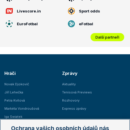
Livescore.in
Sport odds
EuroFotbal
eFotbal
Další partneři
Hráči
Zprávy
Novak Djokovič
Aktuality
Jiří Lehečka
Tenisová Previews
Petra Kvitová
Rozhovory
Markéta Vondroušová
Express zprávy
Iga Swiatek
Marie Bouzková
Ochrana vašich osobních údajů nás