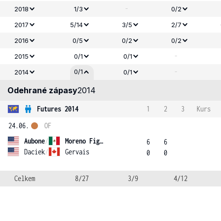
-
2018
1/3
0/2
2017
5/14
3/5
2/7
2016
0/5
0/2
0/2
-
2015
0/1
0/1
-
0/1
2014
0/1
Odehrané zápasy
2014
Futures 2014
1
2
3
Kurs
24.06.
OF
Aubone
/
Moreno Figueroa
6
6
Daciek
/
Gervais
0
0
Celkem
8/27
3/9
4/12