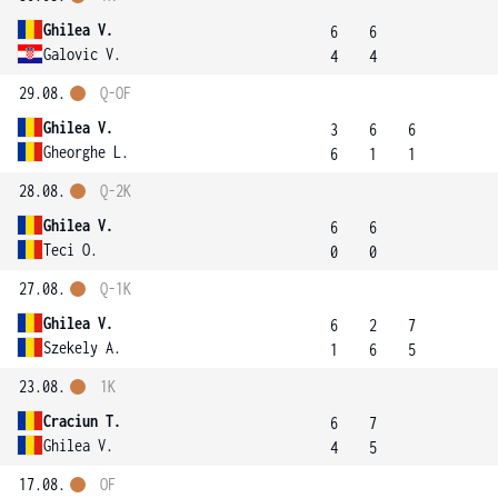
Ghilea V.
6
6
Galovic V.
4
4
29.08.
Q-OF
Ghilea V.
3
6
6
Gheorghe L.
6
1
1
28.08.
Q-2K
Ghilea V.
6
6
Teci O.
0
0
27.08.
Q-1K
Ghilea V.
6
2
7
Szekely A.
1
6
5
23.08.
1K
Craciun T.
6
7
Ghilea V.
4
5
17.08.
OF