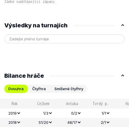
Žádné nadcházející zápasy.
Výsledky na turnajích
Bilance hráče
Dvouhra
Čtyřhra
Smíšené čtyřhry
Rok
Celkem
Antuka
Tvrdý p.
H
2019
1/3
0/2
1/1
2018
51/20
48/17
2/1