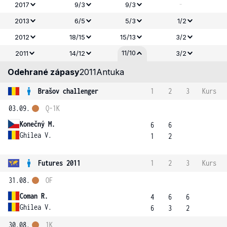
-
2017
9/3
9/3
2013
6/5
5/3
1/2
2012
18/15
15/13
3/2
11/10
2011
14/12
3/2
Odehrané zápasy
2011
Antuka
Brašov challenger
1
2
3
Kurs
03.09.
Q-1K
Konečný M.
6
6
Ghilea V.
1
2
Futures 2011
1
2
3
Kurs
31.08.
OF
Coman R.
4
6
6
Ghilea V.
6
3
2
30.08.
1K