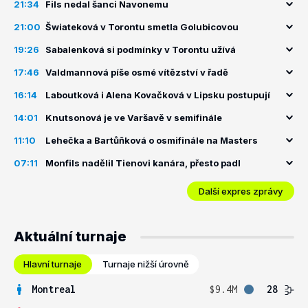
21:34
Fils nedal šanci Navonemu
21:00
Šwiateková v Torontu smetla Golubicovou
19:26
Sabalenková si podmínky v Torontu užívá
17:46
Valdmannová píše osmé vítězství v řadě
16:14
Laboutková i Alena Kovačková v Lipsku postupují
14:01
Knutsonová je ve Varšavě v semifinále
11:10
Lehečka a Bartůňková o osmifinále na Masters
07:11
Monfils nadělil Tienovi kanára, přesto padl
Další expres zprávy
Aktuální turnaje
Hlavní turnaje
Turnaje nižší úrovně
Montreal
$9.4M
28