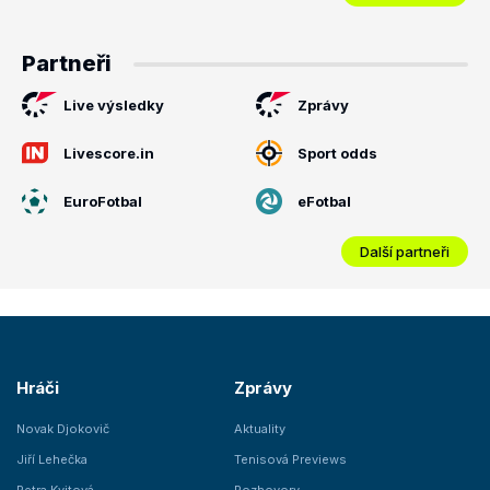
Partneři
Live výsledky
Zprávy
Livescore.in
Sport odds
EuroFotbal
eFotbal
Další partneři
Hráči
Zprávy
Novak Djokovič
Aktuality
Jiří Lehečka
Tenisová Previews