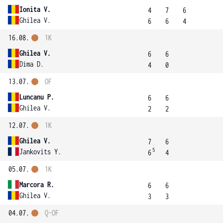
Ionita V.
4
7
6
Ghilea V.
6
6
4
16.08.
1K
Ghilea V.
6
6
Dima D.
4
0
13.07.
OF
Luncanu P.
6
6
Ghilea V.
2
2
12.07.
1K
Ghilea V.
7
6
5
Jankovits Y.
6
4
05.07.
1K
Marcora R.
6
6
Ghilea V.
3
3
04.07.
Q-OF