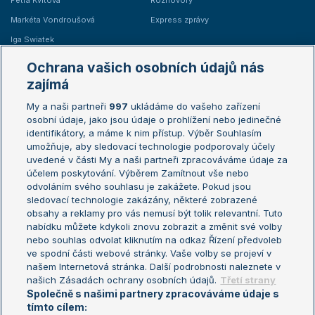
Petra Kvitová
Rozhovory
Markéta Vondroušová
Express zprávy
Iga Swiatek
Marie Bouzková
Ochrana vašich osobních údajů nás
Žebříčky
Kalendář turnajů
zajímá
My a naši partneři
997
ukládáme do vašeho zařízení
Žebříček ATP (muži)
Australian Open
osobní údaje, jako jsou údaje o prohlížení nebo jedinečné
Žebříček WTA (ženy)
French Open
identifikátory, a máme k nim přístup. Výběr Souhlasím
umožňuje, aby sledovací technologie podporovaly účely
Sázkařský žebříček
Wimbledon
uvedené v části My a naši partneři zpracováváme údaje za
US Open
účelem poskytování. Výběrem Zamítnout vše nebo
odvoláním svého souhlasu je zakážete. Pokud jsou
Turnaj mistrů
sledovací technologie zakázány, některé zobrazené
Turnaj mistryň
obsahy a reklamy pro vás nemusí být tolik relevantní. Tuto
Aktualní trendy
nabídku můžete kdykoli znovu zobrazit a změnit své volby
nebo souhlas odvolat kliknutím na odkaz Řízení předvoleb
ve spodní části webové stránky. Vaše volby se projeví v
Fotbalové přestupy
našem Internetová stránka. Další podrobnosti naleznete v
Livesport Daily
našich Zásadách ochrany osobních údajů.
Třetí strany
Společně s našimi partnery zpracováváme údaje s
LS Prague Open
tímto cílem: