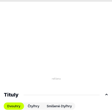
Tituly
Dvouhry
Čtyřhry
Smíšené čtyřhry