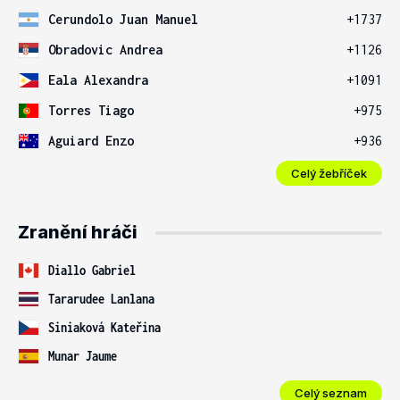
Cerundolo Juan Manuel
+1737
Obradovic Andrea
+1126
Eala Alexandra
+1091
Torres Tiago
+975
Aguiard Enzo
+936
Celý žebříček
Zranění hráči
Diallo Gabriel
Tararudee Lanlana
Siniaková Kateřina
Munar Jaume
Celý seznam