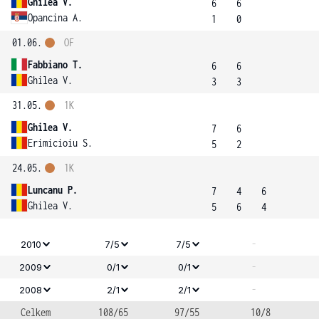
Ghilea V.
6
6
Opancina A.
1
0
01.06.
OF
Fabbiano T.
6
6
Ghilea V.
3
3
31.05.
1K
Ghilea V.
7
6
Erimicioiu S.
5
2
24.05.
1K
Luncanu P.
7
4
6
Ghilea V.
5
6
4
-
2010
7/5
7/5
-
2009
0/1
0/1
-
2008
2/1
2/1
Celkem
108/65
97/55
10/8