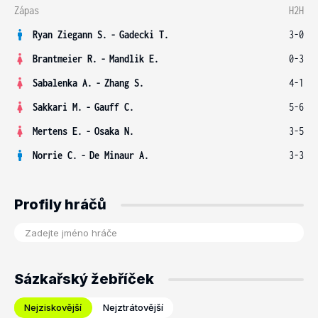
Zápas
H2H
Ryan Ziegann S.
-
Gadecki T.
3-0
Brantmeier R.
-
Mandlik E.
0-3
Sabalenka A.
-
Zhang S.
4-1
Sakkari M.
-
Gauff C.
5-6
Mertens E.
-
Osaka N.
3-5
Norrie C.
-
De Minaur A.
3-3
Profily hráčů
Sázkařský žebříček
Nejziskovější
Nejztrátovější