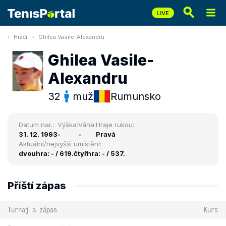
Hráči
Ghilea Vasile-Alexandru
Ghilea Vasile-
Alexandru
32
muž
Rumunsko
Datum nar.:
Výška:
Váha:
Hraje rukou:
31. 12. 1993
-
-
Pravá
Aktuální/nejvyšší umístění:
dvouhra: - / 619.
čtyřhra: - / 537.
Příští zápas
Turnaj a zápas
Kurs