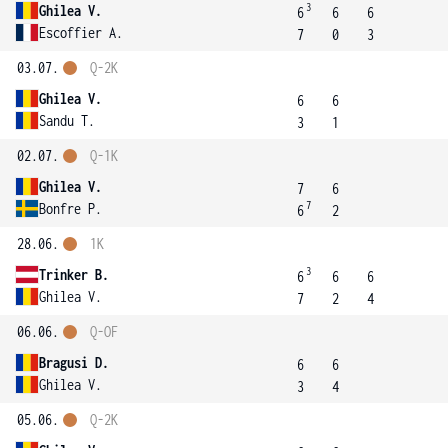
3
Ghilea V.
6
6
6
Escoffier A.
7
0
3
03.07.
Q-2K
Ghilea V.
6
6
Sandu T.
3
1
02.07.
Q-1K
Ghilea V.
7
6
7
Bonfre P.
6
2
28.06.
1K
3
Trinker B.
6
6
6
Ghilea V.
7
2
4
06.06.
Q-OF
Bragusi D.
6
6
Ghilea V.
3
4
05.06.
Q-2K