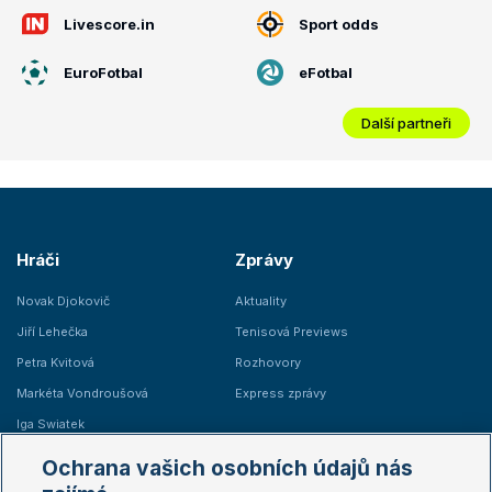
Livescore.in
Sport odds
EuroFotbal
eFotbal
Další partneři
Hráči
Zprávy
Novak Djokovič
Aktuality
Jiří Lehečka
Tenisová Previews
Petra Kvitová
Rozhovory
Markéta Vondroušová
Express zprávy
Iga Swiatek
Marie Bouzková
Ochrana vašich osobních údajů nás
Žebříčky
Kalendář turnajů