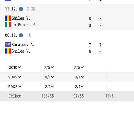
11.12.
Q-2K
Ghilea V.
6
6
Lo Priore P.
0
2
06.12.
1K
Karatsev A.
7
7
Ghilea V.
6
6
-
2010
7/5
7/5
-
2009
0/1
0/1
-
2008
2/1
2/1
Celkem
108/65
97/55
10/8