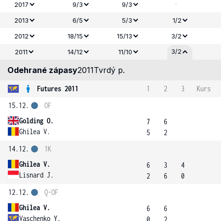
-
2017
9/3
9/3
2013
6/5
5/3
1/2
2012
18/15
15/13
3/2
3/2
2011
14/12
11/10
Odehrané zápasy
2011
Tvrdý p.
Futures 2011
1
2
3
Kurs
15.12.
OF
Golding O.
7
6
Ghilea V.
5
2
14.12.
1K
Ghilea V.
6
3
4
Lisnard J.
2
6
0
12.12.
Q-OF
Ghilea V.
6
6
Vaschenko Y.
0
2