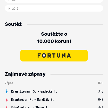
Soutěž
Soutěžte o
10.000 korun!
Zajímavé zápasy
Zápas
H2H
Ryan Ziegann S.
-
Gadecki T.
3-0
Brantmeier R.
-
Mandlik E.
0-3
Sabalenka A.
-
Zhang S.
4-1