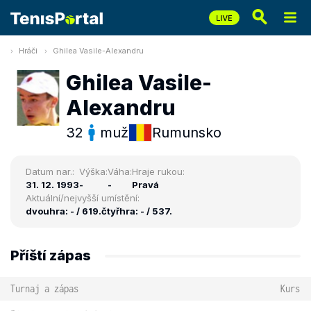
Hráči
Ghilea Vasile-Alexandru
Ghilea Vasile-
Alexandru
32
muž
Rumunsko
Datum nar.:
Výška:
Váha:
Hraje rukou:
31. 12. 1993
-
-
Pravá
Aktuální/nejvyšší umístění:
dvouhra: - / 619.
čtyřhra: - / 537.
Příští zápas
Turnaj a zápas
Kurs