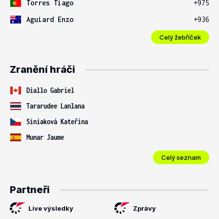
Torres Tiago
+975
Aguiard Enzo
+936
Celý žebříček
Zranění hráči
Diallo Gabriel
Tararudee Lanlana
Siniaková Kateřina
Munar Jaume
Celý seznam
Partneři
Live výsledky
Zprávy