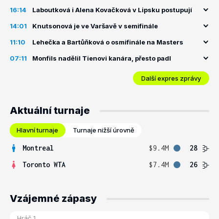
16:14
Laboutková i Alena Kovačková v Lipsku postupují
14:01
Knutsonová je ve Varšavě v semifinále
11:10
Lehečka a Bartůňková o osmifinále na Masters
07:11
Monfils nadělil Tienovi kanára, přesto padl
Další expres zprávy
Aktuální turnaje
Hlavní turnaje
Turnaje nižší úrovně
Montreal
$9.4M
28
Toronto WTA
$7.4M
26
Vzájemné zápasy