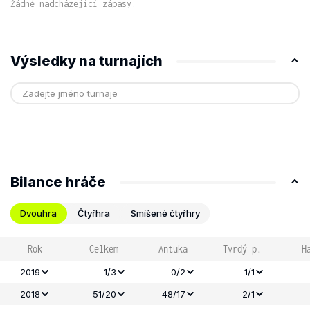
Žádné nadcházející zápasy.
Výsledky na turnajích
Bilance hráče
Dvouhra
Čtyřhra
Smíšené čtyřhry
Rok
Celkem
Antuka
Tvrdý p.
H
2019
1/3
0/2
1/1
2018
51/20
48/17
2/1