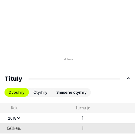
Tituly
Dvouhry
Čtyřhry
Smíšené čtyřhry
Rok
Turnaje
1
2018
Celkem:
1