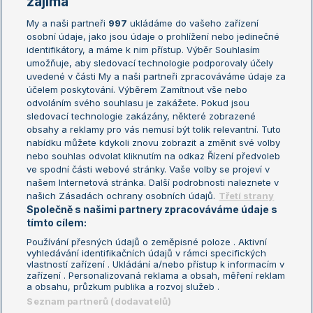
zajímá
My a naši partneři
997
ukládáme do vašeho zařízení
Žebříček ATP (muži)
Australian Open
osobní údaje, jako jsou údaje o prohlížení nebo jedinečné
Žebříček WTA (ženy)
French Open
identifikátory, a máme k nim přístup. Výběr Souhlasím
umožňuje, aby sledovací technologie podporovaly účely
Sázkařský žebříček
Wimbledon
uvedené v části My a naši partneři zpracováváme údaje za
US Open
účelem poskytování. Výběrem Zamítnout vše nebo
odvoláním svého souhlasu je zakážete. Pokud jsou
Turnaj mistrů
sledovací technologie zakázány, některé zobrazené
Turnaj mistryň
obsahy a reklamy pro vás nemusí být tolik relevantní. Tuto
Aktualní trendy
nabídku můžete kdykoli znovu zobrazit a změnit své volby
nebo souhlas odvolat kliknutím na odkaz Řízení předvoleb
ve spodní části webové stránky. Vaše volby se projeví v
Fotbalové přestupy
našem Internetová stránka. Další podrobnosti naleznete v
Livesport Daily
našich Zásadách ochrany osobních údajů.
Třetí strany
Společně s našimi partnery zpracováváme údaje s
LS Prague Open
tímto cílem:
Používání přesných údajů o zeměpisné poloze . Aktivní
vyhledávání identifikačních údajů v rámci specifických
vlastností zařízení . Ukládání a/nebo přístup k informacím v
Podmínky užití
Nastavení soukromí
zařízení . Personalizovaná reklama a obsah, měření reklam
GDPR a žurnalistika
Reklama
a obsahu, průzkum publika a rozvoj služeb .
Informace o zpracování osobních
Kontakt
Seznam partnerů (dodavatelů)
údajů