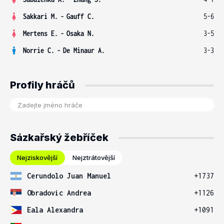
Sakkari M.
-
Gauff C.
5-6
Mertens E.
-
Osaka N.
3-5
Norrie C.
-
De Minaur A.
3-3
Profily hráčů
Sázkařský žebříček
Nejziskovější
Nejztrátovější
Cerundolo Juan Manuel
+1737
Obradovic Andrea
+1126
Eala Alexandra
+1091