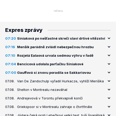
Expres zprávy
07:20
Siniaková po nešťastné skreči slaví drtivé vítězství
07:16
Menšík parádně zvládl nebezpečnou hrozbu
07:10
Rozjetá Ealaová urvala sedmou výhru v řadě
07:04
Bencicová udolala parťačku Siniakové
07:00
Gauffová si znovu poradila se Sakkariovou
07.08.
Van De Zandschulp vyřadil Hurkacze, vyhlíží Menšíka
07.08.
Shelton v Montrealu nezaváhal
07.08.
Andrejevová v Torontu překvapivě končí
07.08.
Griekspoor si v Montrealu zahraje o čtvrtfinále
07.08.
Jódara čeká proti Lehečkovi velký test, tuší španělská