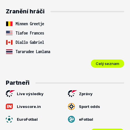
Zranění hráči
Minnen Greetje
Tiafoe Frances
Diallo Gabriel
Tararudee Lanlana
Celý seznam
Partneři
Live výsledky
Zprávy
Livescore.in
Sport odds
EuroFotbal
eFotbal