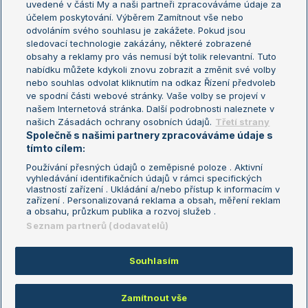
uvedené v části My a naši partneři zpracováváme údaje za
US Open
účelem poskytování. Výběrem Zamítnout vše nebo
odvoláním svého souhlasu je zakážete. Pokud jsou
Turnaj mistrů
sledovací technologie zakázány, některé zobrazené
Turnaj mistryň
obsahy a reklamy pro vás nemusí být tolik relevantní. Tuto
Aktualní trendy
nabídku můžete kdykoli znovu zobrazit a změnit své volby
nebo souhlas odvolat kliknutím na odkaz Řízení předvoleb
ve spodní části webové stránky. Vaše volby se projeví v
Fotbalové přestupy
našem Internetová stránka. Další podrobnosti naleznete v
Livesport Daily
našich Zásadách ochrany osobních údajů.
Třetí strany
Společně s našimi partnery zpracováváme údaje s
LS Prague Open
tímto cílem:
Používání přesných údajů o zeměpisné poloze . Aktivní
vyhledávání identifikačních údajů v rámci specifických
vlastností zařízení . Ukládání a/nebo přístup k informacím v
Podmínky užití
Nastavení soukromí
zařízení . Personalizovaná reklama a obsah, měření reklam
GDPR a žurnalistika
Reklama
a obsahu, průzkum publika a rozvoj služeb .
Informace o zpracování osobních
Kontakt
Seznam partnerů (dodavatelů)
údajů
Tiráž
Souhlasím
Copyright © 2008-2026 TenisPortal.cz. Využíváme zpravodajství ČTK.
Zamítnout vše