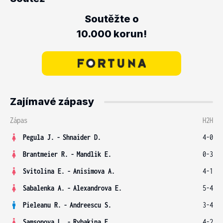
Soutěžte o
10.000 korun!
Zajímavé zápasy
Zápas
H2H
Pegula J.
-
Shnaider D.
4-0
Brantmeier R.
-
Mandlik E.
0-3
Svitolina E.
-
Anisimova A.
4-1
Sabalenka A.
-
Alexandrova E.
5-4
Pieleanu R.
-
Andreescu S.
3-4
Samsonova L.
-
Rybakina E.
4-2