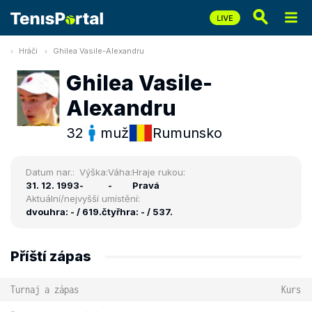
Hráči
Ghilea Vasile-Alexandru
Ghilea Vasile-
Alexandru
32
muž
Rumunsko
Datum nar.:
Výška:
Váha:
Hraje rukou:
31. 12. 1993
-
-
Pravá
Aktuální/nejvyšší umístění:
dvouhra: - / 619.
čtyřhra: - / 537.
Příští zápas
Turnaj a zápas
Kurs