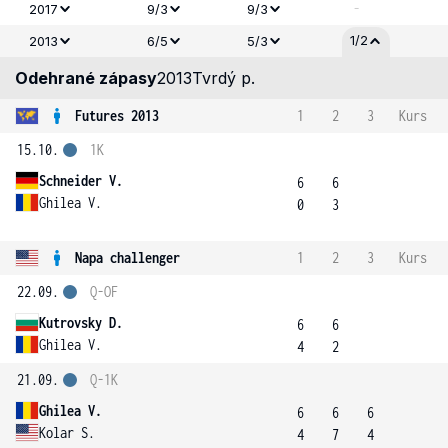
-
2017
9/3
9/3
1/2
2013
6/5
5/3
Odehrané zápasy
2013
Tvrdý p.
Futures 2013
1
2
3
Kurs
15.10.
1K
Schneider V.
6
6
Ghilea V.
0
3
Napa challenger
1
2
3
Kurs
22.09.
Q-OF
Kutrovsky D.
6
6
Ghilea V.
4
2
21.09.
Q-1K
Ghilea V.
6
6
6
Kolar S.
4
7
4