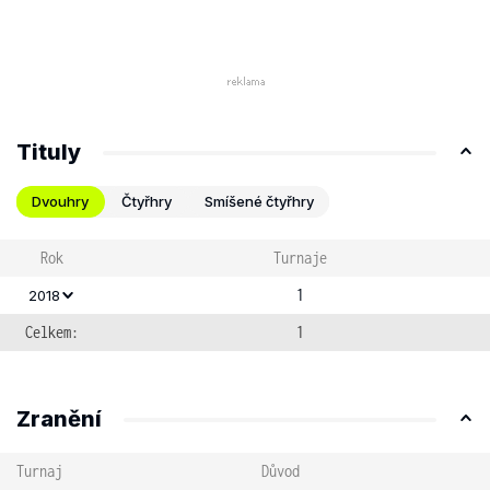
Tituly
Dvouhry
Čtyřhry
Smíšené čtyřhry
Rok
Turnaje
1
2018
Celkem:
1
Zranění
Turnaj
Důvod