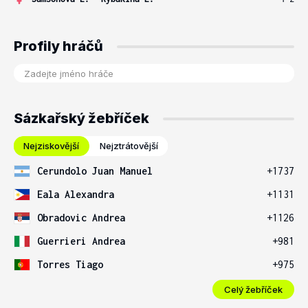
Profily hráčů
Sázkařský žebříček
Nejziskovější
Nejztrátovější
Cerundolo Juan Manuel
+1737
Eala Alexandra
+1131
Obradovic Andrea
+1126
Guerrieri Andrea
+981
Torres Tiago
+975
Celý žebříček