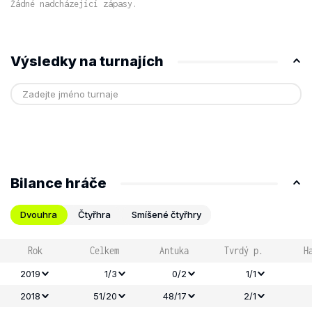
Žádné nadcházející zápasy.
Výsledky na turnajích
Bilance hráče
Dvouhra
Čtyřhra
Smíšené čtyřhry
Rok
Celkem
Antuka
Tvrdý p.
H
2019
1/3
0/2
1/1
2018
51/20
48/17
2/1