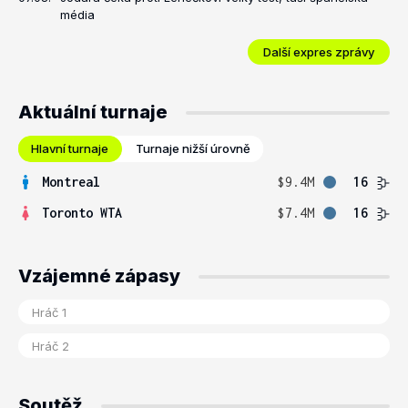
média
Další expres zprávy
Aktuální turnaje
Hlavní turnaje
Turnaje nižší úrovně
Montreal
$9.4M
16
Toronto WTA
$7.4M
16
Vzájemné zápasy
Soutěž