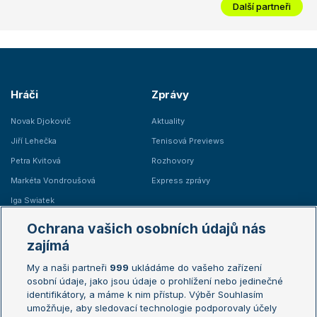
Další partneři
Hráči
Zprávy
Novak Djokovič
Aktuality
Jiří Lehečka
Tenisová Previews
Petra Kvitová
Rozhovory
Markéta Vondroušová
Express zprávy
Iga Swiatek
Marie Bouzková
Ochrana vašich osobních údajů nás
Žebříčky
Kalendář turnajů
zajímá
My a naši partneři
999
ukládáme do vašeho zařízení
Žebříček ATP (muži)
Australian Open
osobní údaje, jako jsou údaje o prohlížení nebo jedinečné
Žebříček WTA (ženy)
French Open
identifikátory, a máme k nim přístup. Výběr Souhlasím
umožňuje, aby sledovací technologie podporovaly účely
Sázkařský žebříček
Wimbledon