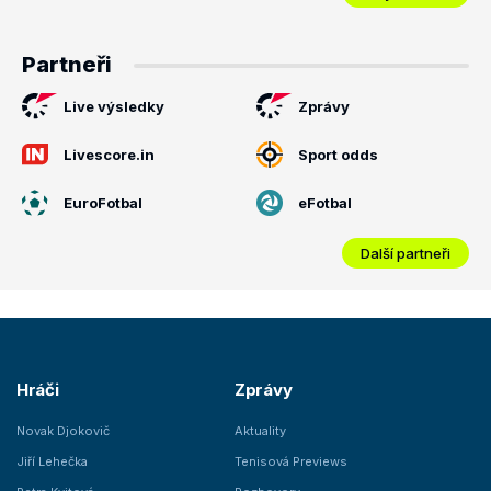
Partneři
Live výsledky
Zprávy
Livescore.in
Sport odds
EuroFotbal
eFotbal
Další partneři
Hráči
Zprávy
Novak Djokovič
Aktuality
Jiří Lehečka
Tenisová Previews