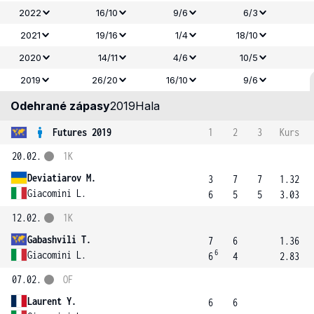
2022
16/10
9/6
6/3
2021
19/16
1/4
18/10
2020
14/11
4/6
10/5
2019
26/20
16/10
9/6
Odehrané zápasy
2019
Hala
Futures 2019
1
2
3
Kurs
20.02.
1K
Deviatiarov M.
3
7
7
1.32
Giacomini L.
6
5
5
3.03
12.02.
1K
Gabashvili T.
7
6
1.36
6
Giacomini L.
6
4
2.83
07.02.
OF
Laurent Y.
6
6