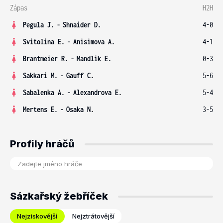
Zápas
H2H
Pegula J.
-
Shnaider D.
4-0
Svitolina E.
-
Anisimova A.
4-1
Brantmeier R.
-
Mandlik E.
0-3
Sakkari M.
-
Gauff C.
5-6
Sabalenka A.
-
Alexandrova E.
5-4
Mertens E.
-
Osaka N.
3-5
Profily hráčů
Sázkařský žebříček
Nejziskovější
Nejztrátovější