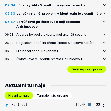
07:04
Jódar vyřídil i Musettiho a vyzve Lehečku
06:33
Lehečka neměl problém, v Montrealu je v osmifinále
05:57
Bartůňková po třísetovém boji podlehla
Anisimovové
06.08.
Alcaraz by podle experta měl ukončit sezonu
06.08.
Pegulaová nadělila přemožitelce Siniakové kanára
06.08.
Fils nedal šanci Navonemu
06.08.
Šwiateková v Torontu smetla Golubicovou
Další expres zprávy
Aktuální turnaje
Hlavní turnaje
Turnaje nižší úrovně
Montreal
$9.4M
22