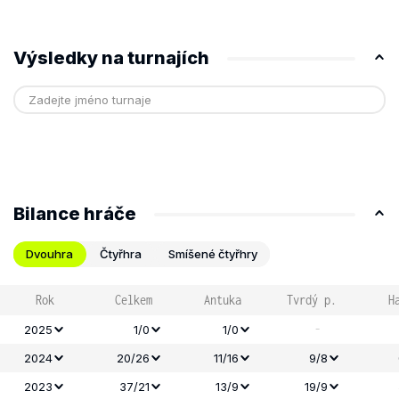
Výsledky na turnajích
Bilance hráče
Dvouhra
Čtyřhra
Smíšené čtyřhry
Rok
Celkem
Antuka
Tvrdý p.
H
-
2025
1/0
1/0
2024
20/26
11/16
9/8
2023
37/21
13/9
19/9