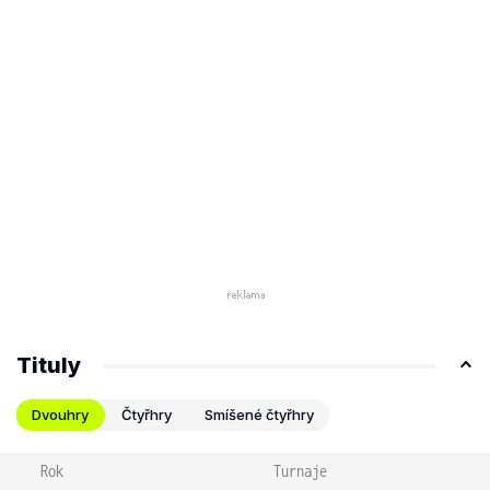
Tituly
Dvouhry
Čtyřhry
Smíšené čtyřhry
Rok
Turnaje