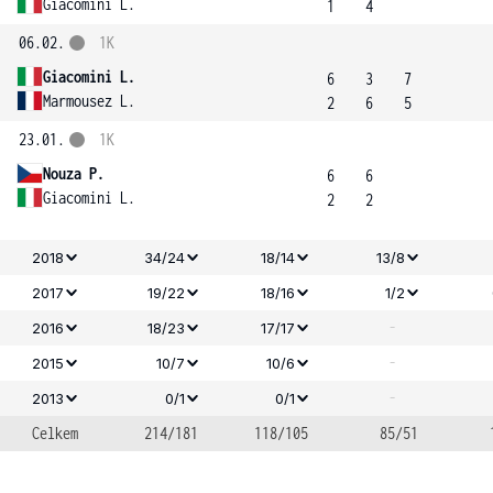
Giacomini L.
1
4
06.02.
1K
Giacomini L.
6
3
7
Marmousez L.
2
6
5
23.01.
1K
Nouza P.
6
6
Giacomini L.
2
2
2018
34/24
18/14
13/8
2017
19/22
18/16
1/2
-
2016
18/23
17/17
-
2015
10/7
10/6
-
2013
0/1
0/1
Celkem
214/181
118/105
85/51