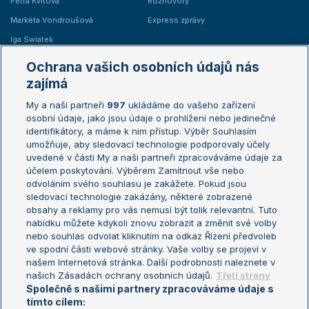
Petra Kvitová
Rozhovory
Markéta Vondroušová
Express zprávy
Iga Swiatek
Marie Bouzková
Ochrana vašich osobních údajů nás
Žebříčky
Kalendář turnajů
zajímá
My a naši partneři
997
ukládáme do vašeho zařízení
Žebříček ATP (muži)
Australian Open
osobní údaje, jako jsou údaje o prohlížení nebo jedinečné
Žebříček WTA (ženy)
French Open
identifikátory, a máme k nim přístup. Výběr Souhlasím
umožňuje, aby sledovací technologie podporovaly účely
Sázkařský žebříček
Wimbledon
uvedené v části My a naši partneři zpracováváme údaje za
US Open
účelem poskytování. Výběrem Zamítnout vše nebo
odvoláním svého souhlasu je zakážete. Pokud jsou
Turnaj mistrů
sledovací technologie zakázány, některé zobrazené
Turnaj mistryň
obsahy a reklamy pro vás nemusí být tolik relevantní. Tuto
Aktualní trendy
nabídku můžete kdykoli znovu zobrazit a změnit své volby
nebo souhlas odvolat kliknutím na odkaz Řízení předvoleb
ve spodní části webové stránky. Vaše volby se projeví v
Fotbalové přestupy
našem Internetová stránka. Další podrobnosti naleznete v
Livesport Daily
našich Zásadách ochrany osobních údajů.
Třetí strany
Společně s našimi partnery zpracováváme údaje s
LS Prague Open
tímto cílem: