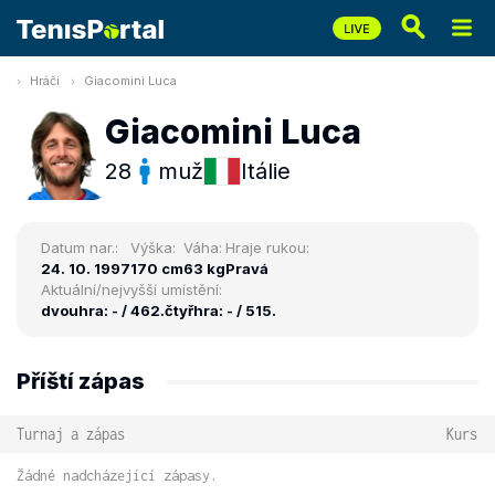
Hráči
Giacomini Luca
Giacomini Luca
28
muž
Itálie
Datum nar.:
Výška:
Váha:
Hraje rukou:
24. 10. 1997
170 cm
63 kg
Pravá
Aktuální/nejvyšší umístění:
dvouhra: - / 462.
čtyřhra: - / 515.
Příští zápas
Turnaj a zápas
Kurs
Žádné nadcházející zápasy.