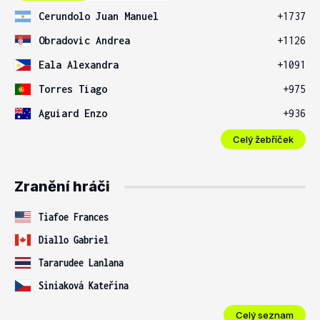
Cerundolo Juan Manuel
+1737
Obradovic Andrea
+1126
Eala Alexandra
+1091
Torres Tiago
+975
Aguiard Enzo
+936
Celý žebříček
Zranění hráči
Tiafoe Frances
Diallo Gabriel
Tararudee Lanlana
Siniaková Kateřina
Celý seznam