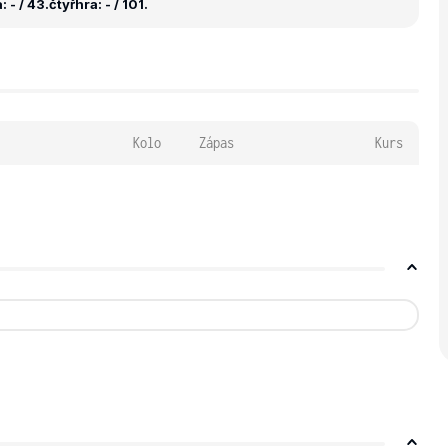
 - / 43.
čtyřhra: - / 101.
Kolo
Zápas
Kurs