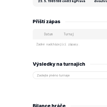
23. 5. 1985
188 cm
83 kg
Pravá
dvouhra:
Příští zápas
Datum
Turnaj
Žádné nadcházející zápasy.
Výsledky na turnajích
Bilance hráče