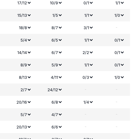
17/12
10/9
0/1
1/1
15/13
1/5
1/1
1/0
-
18/8
8/7
3/1
5/4
6/5
1/1
0/1
14/14
6/7
2/2
0/1
8/9
5/9
1/1
0/1
8/13
4/11
0/3
1/0
-
-
2/7
24/12
-
20/16
6/8
1/4
-
-
5/7
4/7
-
-
20/13
6/6