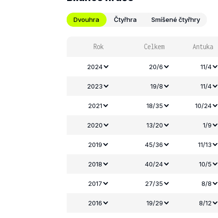
Dvouhra
Čtyřhra
Smíšené čtyřhry
Rok
Celkem
Antuka
2024
20/6
11/4
2023
19/8
11/4
2021
18/35
10/24
2020
13/20
1/9
2019
45/36
11/13
2018
40/24
10/5
2017
27/35
8/8
2016
19/29
8/12