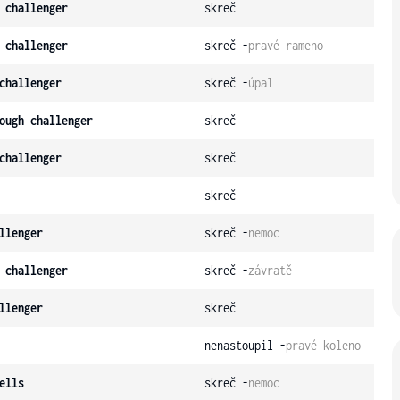
 challenger
skreč
 challenger
skreč -
pravé rameno
challenger
skreč -
úpal
ough challenger
skreč
challenger
skreč
skreč
llenger
skreč -
nemoc
 challenger
skreč -
závratě
llenger
skreč
nenastoupil -
pravé koleno
ells
skreč -
nemoc