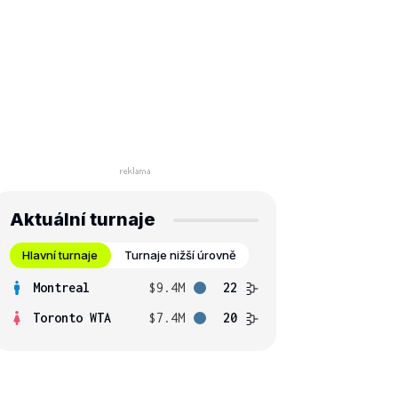
Aktuální turnaje
Hlavní turnaje
Turnaje nižší úrovně
Montreal
$9.4M
22
Toronto WTA
$7.4M
20