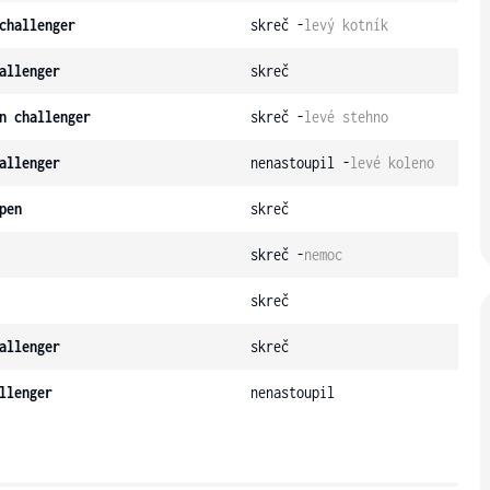
challenger
skreč -
levý kotník
allenger
skreč
n challenger
skreč -
levé stehno
allenger
nenastoupil -
levé koleno
pen
skreč
skreč -
nemoc
skreč
allenger
skreč
llenger
nenastoupil