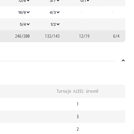
-
12/6
3/7
0/1
-
-
16/9
4/3
-
-
5/4
1/2
246/200
132/143
12/19
6/4
Turnaje nižší úrovně
1
3
2