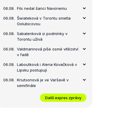
06.08.
Fils nedal šanci Navonemu
06.08.
Šwiateková v Torontu smetla
Golubicovou
06.08.
Sabalenková si podmínky v
Torontu užívá
06.08.
Valdmannová píše osmé vítězství
v řadě
06.08.
Laboutková i Alena Kovačková v
Lipsku postupují
06.08.
Knutsonová je ve Varšavě v
semifinále
Další expres zprávy