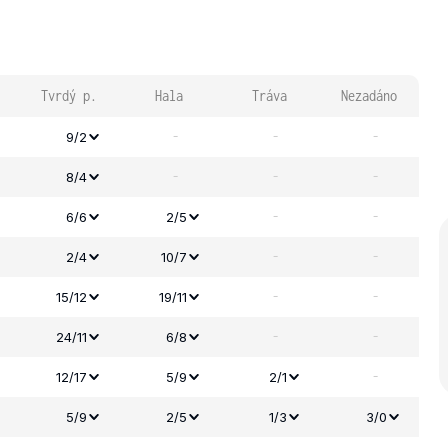
Tvrdý p.
Hala
Tráva
Nezadáno
-
-
-
9/2
-
-
-
8/4
-
-
6/6
2/5
-
-
2/4
10/7
-
-
15/12
19/11
-
-
24/11
6/8
-
12/17
5/9
2/1
5/9
2/5
1/3
3/0