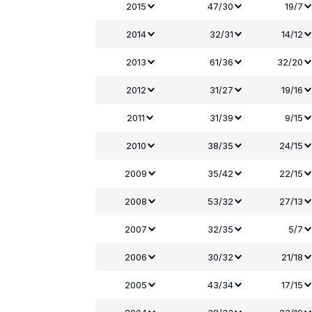
2015
47/30
19/7
2014
32/31
14/12
2013
61/36
32/20
2012
31/27
19/16
2011
31/39
9/15
2010
38/35
24/15
2009
35/42
22/15
2008
53/32
27/13
2007
32/35
5/7
2006
30/32
21/18
2005
43/34
17/15