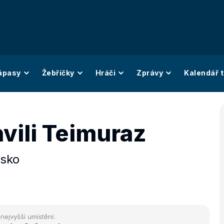
ápasy
Žebříčky
Hráči
Zprávy
Kalendář t
vili Teimuraz
sko
/nejvyšší umístění: