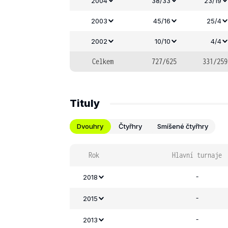
2004
38/33
23/19
2003
45/16
25/4
2002
10/10
4/4
Celkem
727/625
331/259
Tituly
Dvouhry
Čtyřhry
Smíšené čtyřhry
Rok
Hlavní turnaje
-
2018
-
2015
-
2013