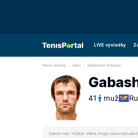
LIVE výsledky
Z
Hlavní stránka
Hráči
Gabashvili Teimuraz
Gabash
41
muž
Ru
Datum nar.:
Výška:
Váha:
Hraje rukou:
Aktuální