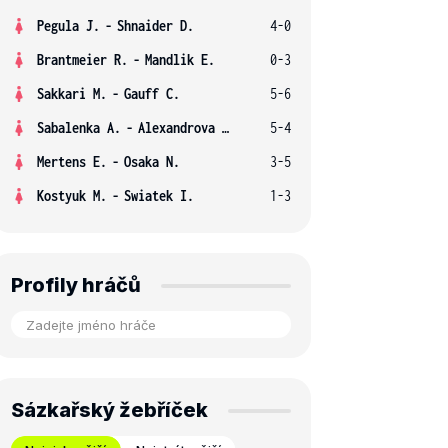
Pegula J.
-
Shnaider D.
4-0
Brantmeier R.
-
Mandlik E.
0-3
Sakkari M.
-
Gauff C.
5-6
Sabalenka A.
-
Alexandrova E.
5-4
Mertens E.
-
Osaka N.
3-5
Kostyuk M.
-
Swiatek I.
1-3
Profily hráčů
Sázkařský žebříček