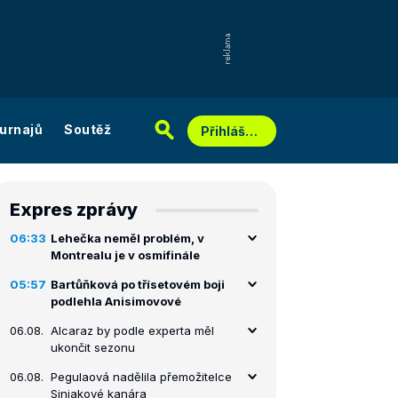
urnajů
Soutěž
Přihlášení
Expres zprávy
06:33
Lehečka neměl problém, v
Montrealu je v osmifinále
05:57
Bartůňková po třísetovém boji
podlehla Anisimovové
06.08.
Alcaraz by podle experta měl
ukončit sezonu
06.08.
Pegulaová nadělila přemožitelce
Siniakové kanára