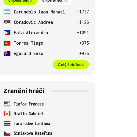
Nejziskovější
Nejztrátovější
Cerundolo Juan Manuel
+1737
Obradovic Andrea
+1126
Eala Alexandra
+1091
Torres Tiago
+975
Aguiard Enzo
+936
Celý žebříček
Zranění hráči
Tiafoe Frances
Diallo Gabriel
Tararudee Lanlana
Siniaková Kateřina