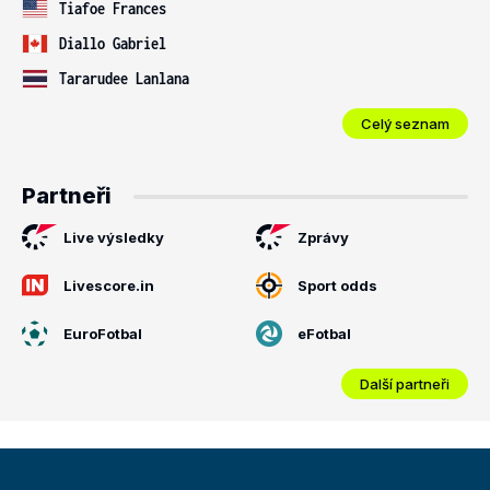
Tiafoe Frances
Diallo Gabriel
Tararudee Lanlana
Celý seznam
Partneři
Live výsledky
Zprávy
Livescore.in
Sport odds
EuroFotbal
eFotbal
Další partneři