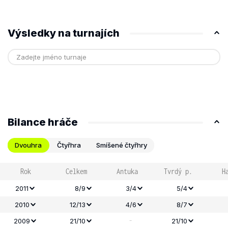
Výsledky na turnajích
Bilance hráče
Dvouhra
Čtyřhra
Smíšené čtyřhry
Rok
Celkem
Antuka
Tvrdý p.
H
2011
8/9
3/4
5/4
2010
12/13
4/6
8/7
-
2009
21/10
21/10