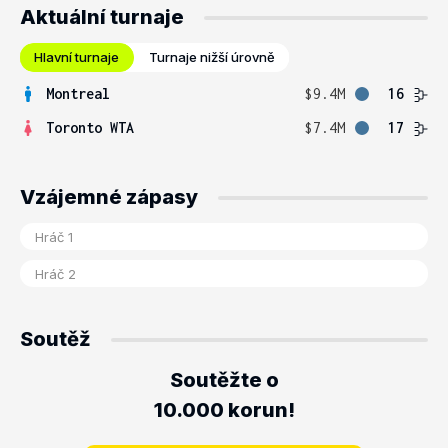
Aktuální turnaje
Hlavní turnaje
Turnaje nižší úrovně
Montreal
$9.4M
16
Toronto WTA
$7.4M
17
Vzájemné zápasy
Soutěž
Soutěžte o
10.000 korun!