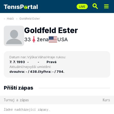
Hráči
Goldfeld Ester
Goldfeld Ester
33
žena
USA
Datum nar.:
Výška:
Váha:
Hraje rukou:
7. 7. 1993
-
-
Pravá
Aktuální/nejvyšší umístění:
dvouhra: - / 438.
čtyřhra: - / 794.
Příští zápas
Turnaj a zápas
Kurs
Žádné nadcházející zápasy.