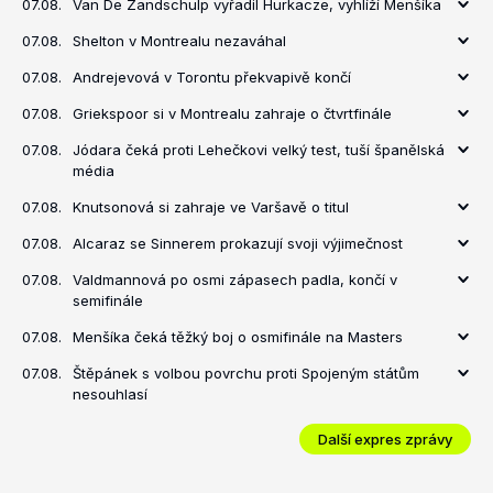
07.08.
Van De Zandschulp vyřadil Hurkacze, vyhlíží Menšíka
07.08.
Shelton v Montrealu nezaváhal
07.08.
Andrejevová v Torontu překvapivě končí
07.08.
Griekspoor si v Montrealu zahraje o čtvrtfinále
07.08.
Jódara čeká proti Lehečkovi velký test, tuší španělská
média
07.08.
Knutsonová si zahraje ve Varšavě o titul
07.08.
Alcaraz se Sinnerem prokazují svoji výjimečnost
07.08.
Valdmannová po osmi zápasech padla, končí v
semifinále
07.08.
Menšíka čeká těžký boj o osmifinále na Masters
07.08.
Štěpánek s volbou povrchu proti Spojeným státům
nesouhlasí
Další expres zprávy