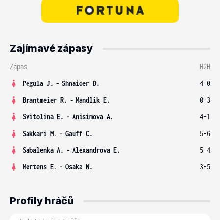
Zajímavé zápasy
Zápas
H2H
Pegula J.
-
Shnaider D.
4-0
Brantmeier R.
-
Mandlik E.
0-3
Svitolina E.
-
Anisimova A.
4-1
Sakkari M.
-
Gauff C.
5-6
Sabalenka A.
-
Alexandrova E.
5-4
Mertens E.
-
Osaka N.
3-5
Profily hráčů