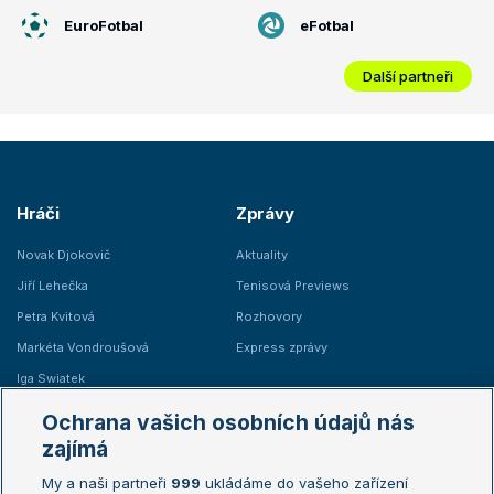
EuroFotbal
eFotbal
Další partneři
Hráči
Zprávy
Novak Djokovič
Aktuality
Jiří Lehečka
Tenisová Previews
Petra Kvitová
Rozhovory
Markéta Vondroušová
Express zprávy
Iga Swiatek
Marie Bouzková
Ochrana vašich osobních údajů nás
Žebříčky
Kalendář turnajů
zajímá
My a naši partneři
999
ukládáme do vašeho zařízení
Žebříček ATP (muži)
Australian Open