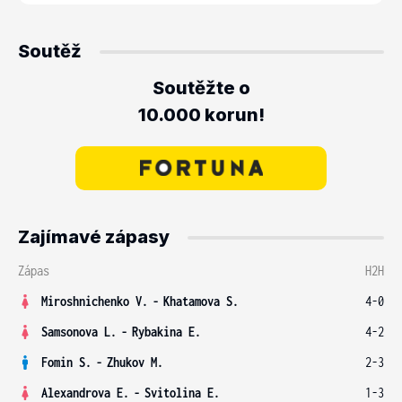
Soutěž
Soutěžte o
10.000 korun!
Zajímavé zápasy
Zápas
H2H
Miroshnichenko V.
-
Khatamova S.
4-0
Samsonova L.
-
Rybakina E.
4-2
Fomin S.
-
Zhukov M.
2-3
Alexandrova E.
-
Svitolina E.
1-3