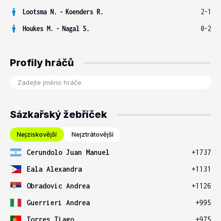
Lootsma N.
-
Koenders R.
2-1
Houkes M.
-
Nagal S.
0-2
Profily hráčů
Sázkařský žebříček
Nejziskovější
Nejztrátovější
Cerundolo Juan Manuel
+1737
Eala Alexandra
+1131
Obradovic Andrea
+1126
Guerrieri Andrea
+995
Torres Tiago
+975