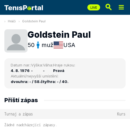
Hráči
Goldstein Paul
Goldstein Paul
50
muž
USA
Datum nar.:
Výška:
Váha:
Hraje rukou:
4. 8. 1976
-
-
Pravá
Aktuální/nejvyšší umístění:
dvouhra: - / 58.
čtyřhra: - / 40.
Příští zápas
Turnaj a zápas
Kurs
Žádné nadcházející zápasy.