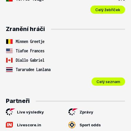
Celý žebříček
Zranění hráči
Minnen Greetje
Tiafoe Frances
Diallo Gabriel
Tararudee Lanlana
Celý seznam
Partneři
Live výsledky
Zprávy
Livescore.in
Sport odds