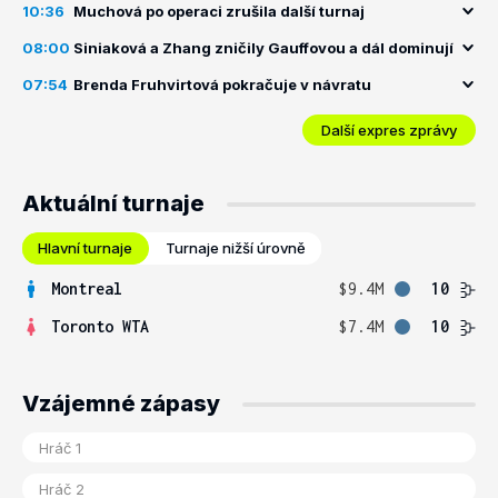
10:36
Muchová po operaci zrušila další turnaj
08:00
Siniaková a Zhang zničily Gauffovou a dál dominují
07:54
Brenda Fruhvirtová pokračuje v návratu
Další expres zprávy
Aktuální turnaje
Hlavní turnaje
Turnaje nižší úrovně
Montreal
$9.4M
10
Toronto WTA
$7.4M
10
Vzájemné zápasy