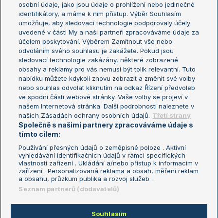
osobní údaje, jako jsou údaje o prohlížení nebo jedinečné
Žebříček WTA (ženy)
French Open
identifikátory, a máme k nim přístup. Výběr Souhlasím
umožňuje, aby sledovací technologie podporovaly účely
Sázkařský žebříček
Wimbledon
uvedené v části My a naši partneři zpracováváme údaje za
US Open
účelem poskytování. Výběrem Zamítnout vše nebo
odvoláním svého souhlasu je zakážete. Pokud jsou
Turnaj mistrů
sledovací technologie zakázány, některé zobrazené
Turnaj mistryň
obsahy a reklamy pro vás nemusí být tolik relevantní. Tuto
Aktualní trendy
nabídku můžete kdykoli znovu zobrazit a změnit své volby
nebo souhlas odvolat kliknutím na odkaz Řízení předvoleb
ve spodní části webové stránky. Vaše volby se projeví v
Fotbalové přestupy
našem Internetová stránka. Další podrobnosti naleznete v
Livesport Daily
našich Zásadách ochrany osobních údajů.
Třetí strany
Společně s našimi partnery zpracováváme údaje s
LS Prague Open
tímto cílem:
Používání přesných údajů o zeměpisné poloze . Aktivní
vyhledávání identifikačních údajů v rámci specifických
vlastností zařízení . Ukládání a/nebo přístup k informacím v
Podmínky užití
Nastavení soukromí
zařízení . Personalizovaná reklama a obsah, měření reklam
GDPR a žurnalistika
Reklama
a obsahu, průzkum publika a rozvoj služeb .
Informace o zpracování osobních
Kontakt
Seznam partnerů (dodavatelů)
údajů
Tiráž
Souhlasím