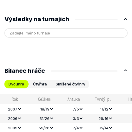
Výsledky na turnajích
Bilance hráče
Dvouhra
Čtyřhra
Smíšené čtyřhry
Rok
Celkem
Antuka
Tvrdý p.
H
2007
18/19
7/5
11/12
2006
31/26
3/3
26/16
2005
55/26
7/4
35/14