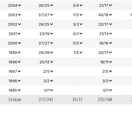
2004
26/25
2/4
21/17
2003
57/27
7/5
40/19
2002
29/25
3/3
22/17
2001
23/19
0/3
21/13
2000
27/27
5/5
16/16
1999
26/28
1/5
20/17
-
1998
20/12
18/11
-
1997
2/5
2/5
-
1996
3/2
3/2
-
1995
0/1
0/1
Celkem
317/242
35/37
235/160