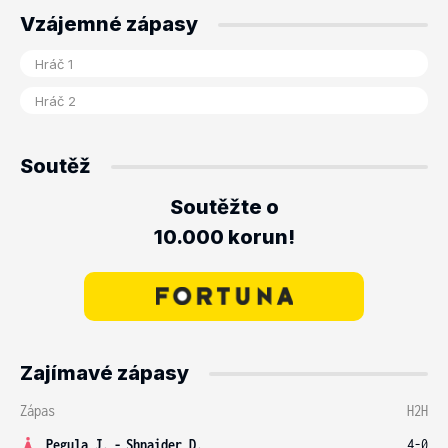
Vzájemné zápasy
Soutěž
Soutěžte o
10.000 korun!
Zajímavé zápasy
Zápas
H2H
Pegula J.
-
Shnaider D.
4-0