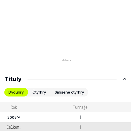
Tituly
Dvouhry
Čtyřhry
Smíšené čtyřhry
Rok
Turnaje
1
2009
Celkem:
1