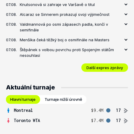
07.08.
Knutsonová si zahraje ve Varšavě o titul
07.08.
Alcaraz se Sinnerem prokazují svoji výjimečnost
07.08.
Valdmannová po osmi zápasech padla, končí v
semifinále
07.08.
Menšíka čeká těžký boj o osmifinále na Masters
07.08.
Štěpánek s volbou povrchu proti Spojeným státům
nesouhlasí
Další expres zprávy
Aktuální turnaje
Hlavní turnaje
Turnaje nižší úrovně
Montreal
$9.4M
17
Toronto WTA
$7.4M
17