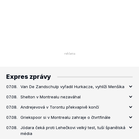
Expres zprávy
07.08.
Van De Zandschulp vyřadil Hurkacze, vyhlíží Menšíka
07.08.
Shelton v Montrealu nezaváhal
07.08.
Andrejevová v Torontu překvapivě končí
07.08.
Griekspoor si v Montrealu zahraje o čtvrtfinále
07.08.
Jódara čeká proti Lehečkovi velký test, tuší španělská
média