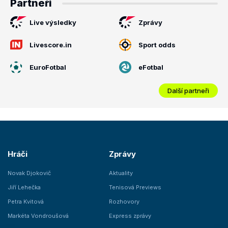
Partneři
Live výsledky
Zprávy
Livescore.in
Sport odds
EuroFotbal
eFotbal
Další partneři
Hráči
Zprávy
Novak Djokovič
Aktuality
Jiří Lehečka
Tenisová Previews
Petra Kvitová
Rozhovory
Markéta Vondroušová
Express zprávy