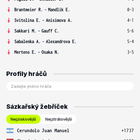
Brantmeier R.
-
Mandlik E.
0-3
Svitolina E.
-
Anisimova A.
4-1
Sakkari M.
-
Gauff C.
5-6
Sabalenka A.
-
Alexandrova E.
5-4
Mertens E.
-
Osaka N.
3-5
Profily hráčů
Sázkařský žebříček
Nejziskovější
Nejztrátovější
Cerundolo Juan Manuel
+1737