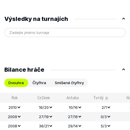
Výsledky na turnajích
Bilance hráče
Dvouhra
Čtyřhra
Smíšené čtyřhry
Rok
Celkem
Antuka
Tvrdý p.
H
2010
16/20
10/16
2/1
2009
27/19
27/16
0/3
2008
36/21
29/14
5/3