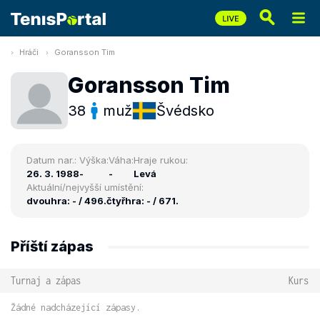
Hráči
Goransson Tim
Goransson Tim
38
muž
Švédsko
Datum nar.:
Výška:
Váha:
Hraje rukou:
26. 3. 1988
-
-
Levá
Aktuální/nejvyšší umístění:
dvouhra: - / 496.
čtyřhra: - / 671.
Příští zápas
Turnaj a zápas
Kurs
Žádné nadcházející zápasy.