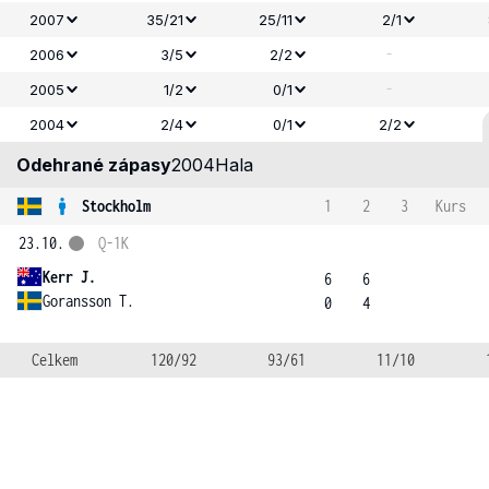
2007
35/21
25/11
2/1
-
2006
3/5
2/2
-
2005
1/2
0/1
2004
2/4
0/1
2/2
Odehrané zápasy
2004
Hala
Stockholm
1
2
3
Kurs
23.10.
Q-1K
Kerr J.
6
6
Goransson T.
0
4
Celkem
120/92
93/61
11/10