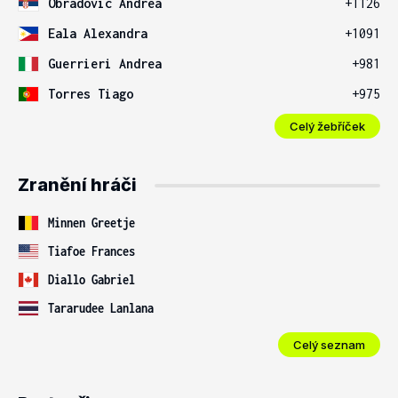
Obradovic Andrea
+1126
Eala Alexandra
+1091
Guerrieri Andrea
+981
Torres Tiago
+975
Celý žebříček
Zranění hráči
Minnen Greetje
Tiafoe Frances
Diallo Gabriel
Tararudee Lanlana
Celý seznam