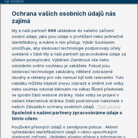
Iga Swiatek
Marie Bouzková
Ochrana vašich osobních údajů nás
Žebříčky
Kalendář turnajů
zajímá
My a naši partneři
999
ukládáme do vašeho zařízení
Žebříček ATP (muži)
Australian Open
osobní údaje, jako jsou údaje o prohlížení nebo jedinečné
Žebříček WTA (ženy)
French Open
identifikátory, a máme k nim přístup. Výběr Souhlasím
umožňuje, aby sledovací technologie podporovaly účely
Sázkařský žebříček
Wimbledon
uvedené v části My a naši partneři zpracováváme údaje za
US Open
účelem poskytování. Výběrem Zamítnout vše nebo
odvoláním svého souhlasu je zakážete. Pokud jsou
Turnaj mistrů
sledovací technologie zakázány, některé zobrazené
Turnaj mistryň
obsahy a reklamy pro vás nemusí být tolik relevantní. Tuto
Aktualní trendy
nabídku můžete kdykoli znovu zobrazit a změnit své volby
nebo souhlas odvolat kliknutím na odkaz Řízení předvoleb
ve spodní části webové stránky. Vaše volby se projeví v
Fotbalové přestupy
našem Internetová stránka. Další podrobnosti naleznete v
Livesport Daily
našich Zásadách ochrany osobních údajů.
Třetí strany
Společně s našimi partnery zpracováváme údaje s
LS Prague Open
tímto cílem:
Používání přesných údajů o zeměpisné poloze . Aktivní
vyhledávání identifikačních údajů v rámci specifických
vlastností zařízení . Ukládání a/nebo přístup k informacím v