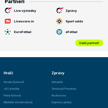
Partneři
Live výsledky
Zprávy
Livescore.in
Sport odds
EuroFotbal
eFotbal
Další partneři
Hráči
Zprávy
Novak Djokovič
Aktuality
Jiří Lehečka
Tenisová Previews
Petra Kvitová
Rozhovory
Markéta Vondroušová
Express zprávy