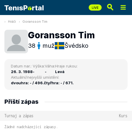
Hráči
Goransson Tim
Goransson Tim
38
muž
Švédsko
Datum nar.:
Výška:
Váha:
Hraje rukou:
26. 3. 1988
-
-
Levá
Aktuální/nejvyšší umístění:
dvouhra: - / 496.
čtyřhra: - / 671.
Příští zápas
Turnaj a zápas
Kurs
Žádné nadcházející zápasy.