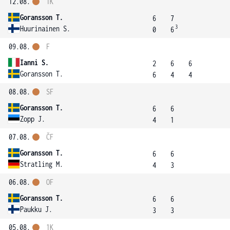
12.08.
1K
Goransson T.
6
7
3
Huurinainen S.
0
6
09.08.
F
Ianni S.
2
6
6
Goransson T.
6
4
4
08.08.
SF
Goransson T.
6
6
Zopp J.
4
1
07.08.
ČF
Goransson T.
6
6
Stratling M.
4
3
06.08.
OF
Goransson T.
6
6
Paukku J.
3
3
05.08.
1K