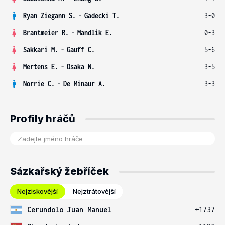
Ryan Ziegann S.
-
Gadecki T.
3-0
Brantmeier R.
-
Mandlik E.
0-3
Sakkari M.
-
Gauff C.
5-6
Mertens E.
-
Osaka N.
3-5
Norrie C.
-
De Minaur A.
3-3
Profily hráčů
Sázkařský žebříček
Nejziskovější
Nejztrátovější
Cerundolo Juan Manuel
+1737