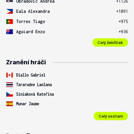
Obradovic Andrea
+1126
Eala Alexandra
+1091
Torres Tiago
+975
Aguiard Enzo
+936
Celý žebříček
Zranění hráči
Diallo Gabriel
Tararudee Lanlana
Siniaková Kateřina
Munar Jaume
Celý seznam