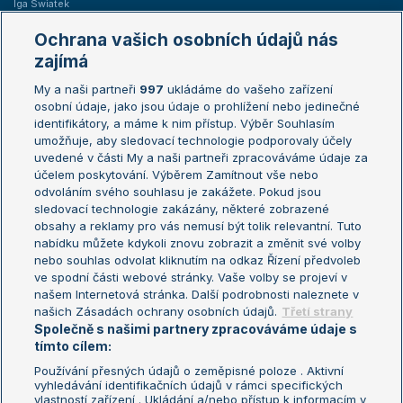
Iga Swiatek
Marie Bouzková
Ochrana vašich osobních údajů nás
Žebříčky
Kalendář turnajů
zajímá
My a naši partneři
997
ukládáme do vašeho zařízení
Žebříček ATP (muži)
Australian Open
osobní údaje, jako jsou údaje o prohlížení nebo jedinečné
Žebříček WTA (ženy)
French Open
identifikátory, a máme k nim přístup. Výběr Souhlasím
umožňuje, aby sledovací technologie podporovaly účely
Sázkařský žebříček
Wimbledon
uvedené v části My a naši partneři zpracováváme údaje za
US Open
účelem poskytování. Výběrem Zamítnout vše nebo
odvoláním svého souhlasu je zakážete. Pokud jsou
Turnaj mistrů
sledovací technologie zakázány, některé zobrazené
Turnaj mistryň
obsahy a reklamy pro vás nemusí být tolik relevantní. Tuto
Aktualní trendy
nabídku můžete kdykoli znovu zobrazit a změnit své volby
nebo souhlas odvolat kliknutím na odkaz Řízení předvoleb
ve spodní části webové stránky. Vaše volby se projeví v
Fotbalové přestupy
našem Internetová stránka. Další podrobnosti naleznete v
Livesport Daily
našich Zásadách ochrany osobních údajů.
Třetí strany
Společně s našimi partnery zpracováváme údaje s
LS Prague Open
tímto cílem:
Používání přesných údajů o zeměpisné poloze . Aktivní
vyhledávání identifikačních údajů v rámci specifických
vlastností zařízení . Ukládání a/nebo přístup k informacím v