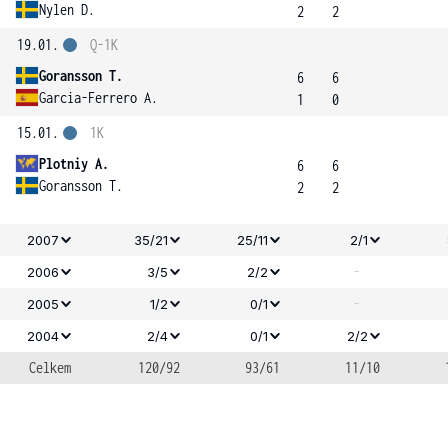
Nylen D.
2
2
19.01.
Q-1K
Goransson T.
6
6
Garcia-Ferrero A.
1
0
15.01.
1K
Plotniy A.
6
6
Goransson T.
2
2
2007
35/21
25/11
2/1
-
2006
3/5
2/2
-
2005
1/2
0/1
2004
2/4
0/1
2/2
Celkem
120/92
93/61
11/10