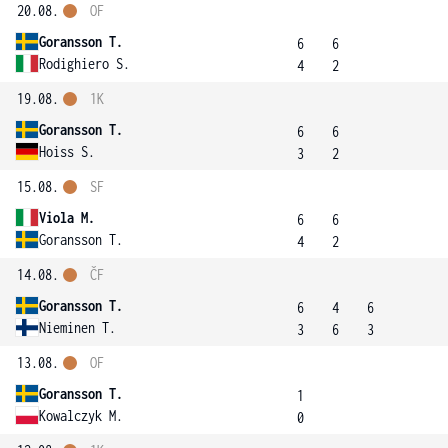
20.08.
OF
Goransson T.
6
6
Rodighiero S.
4
2
19.08.
1K
Goransson T.
6
6
Hoiss S.
3
2
15.08.
SF
Viola M.
6
6
Goransson T.
4
2
14.08.
ČF
Goransson T.
6
4
6
Nieminen T.
3
6
3
13.08.
OF
Goransson T.
1
Kowalczyk M.
0