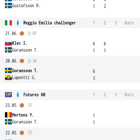
Gustafsson R.
1
2
Reggio Emilia challenger
1
2
3
Kurs
21.06.
Q-OF
Klec I.
6
6
Goransson T.
1
1
20.06.
Q-1K
Goransson T.
6
Lapentti G.
3
Futures 08
1
2
3
Kurs
23.05.
SF
Mertens Y.
1
Goransson T.
1
22.05.
ČF