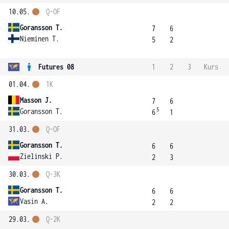
10.05.
Q-OF
Goransson T.
7
6
Nieminen T.
5
2
Futures 08
1
2
3
Kurs
01.04.
1K
Masson J.
7
6
5
Goransson T.
6
1
31.03.
Q-OF
Goransson T.
6
6
Zielinski P.
2
3
30.03.
Q-3K
Goransson T.
6
6
Vasin A.
2
2
29.03.
Q-2K