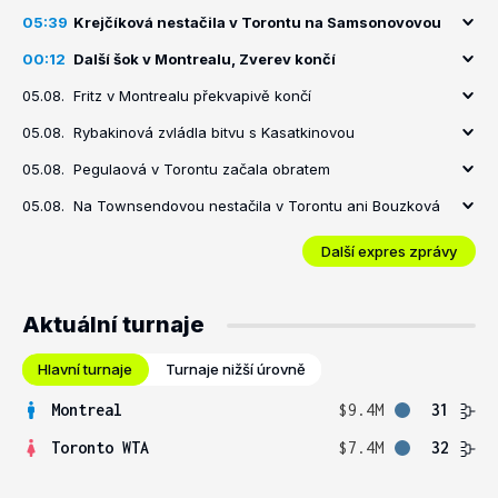
05:39
Krejčíková nestačila v Torontu na Samsonovovou
00:12
Další šok v Montrealu, Zverev končí
05.08.
Fritz v Montrealu překvapivě končí
05.08.
Rybakinová zvládla bitvu s Kasatkinovou
05.08.
Pegulaová v Torontu začala obratem
05.08.
Na Townsendovou nestačila v Torontu ani Bouzková
Další expres zprávy
Aktuální turnaje
Hlavní turnaje
Turnaje nižší úrovně
Montreal
$9.4M
31
Toronto WTA
$7.4M
32