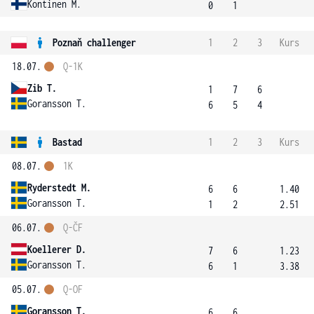
Kontinen M.
0
1
Poznaň challenger
1
2
3
Kurs
18.07.
Q-1K
Zib T.
1
7
6
Goransson T.
6
5
4
Bastad
1
2
3
Kurs
08.07.
1K
Ryderstedt M.
6
6
1.40
Goransson T.
1
2
2.51
06.07.
Q-ČF
Koellerer D.
7
6
1.23
Goransson T.
6
1
3.38
05.07.
Q-OF
Goransson T.
6
6