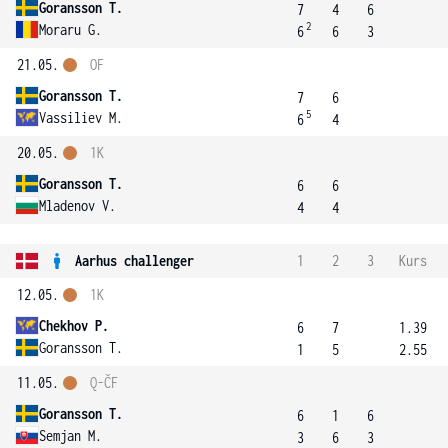
Goransson T.
7
4
6
2
Moraru G.
6
6
3
21.05.
OF
Goransson T.
7
6
5
Vassiliev M.
6
4
20.05.
1K
Goransson T.
6
6
Mladenov V.
4
4
Aarhus challenger
1
2
3
Kurs
12.05.
1K
Chekhov P.
6
7
1.39
Goransson T.
1
5
2.55
11.05.
Q-ČF
Goransson T.
6
1
6
Semjan M.
3
6
3