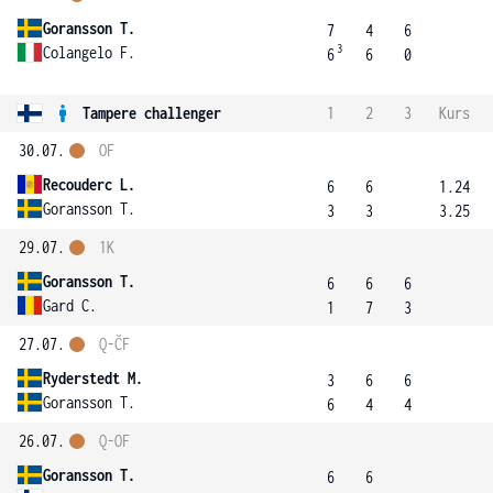
Goransson T.
7
4
6
3
Colangelo F.
6
6
0
Tampere challenger
1
2
3
Kurs
30.07.
OF
Recouderc L.
6
6
1.24
Goransson T.
3
3
3.25
29.07.
1K
Goransson T.
6
6
6
Gard C.
1
7
3
27.07.
Q-ČF
Ryderstedt M.
3
6
6
Goransson T.
6
4
4
26.07.
Q-OF
Goransson T.
6
6