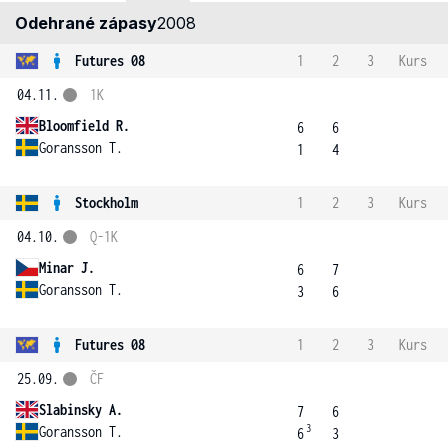
Odehrané zápasy
2008
Futures 08
1
2
3
Kurs
04.11.
1K
Bloomfield R.
6
6
Goransson T.
1
4
Stockholm
1
2
3
Kurs
04.10.
Q-1K
Minar J.
6
7
Goransson T.
3
6
Futures 08
1
2
3
Kurs
25.09.
ČF
Slabinsky A.
7
6
3
Goransson T.
6
3