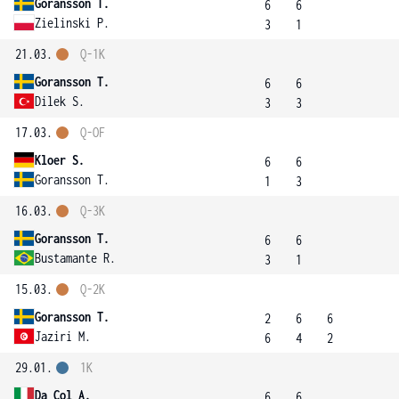
Goransson T.
6
6
Zielinski P.
3
1
21.03.
Q-1K
Goransson T.
6
6
Dilek S.
3
3
17.03.
Q-OF
Kloer S.
6
6
Goransson T.
1
3
16.03.
Q-3K
Goransson T.
6
6
Bustamante R.
3
1
15.03.
Q-2K
Goransson T.
2
6
6
Jaziri M.
6
4
2
29.01.
1K
Da Col A.
6
6