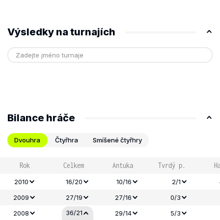
Výsledky na turnajích
Bilance hráče
Dvouhra
Čtyřhra
Smíšené čtyřhry
Rok
Celkem
Antuka
Tvrdý p.
H
2010
16/20
10/16
2/1
2009
27/19
27/16
0/3
36/21
2008
29/14
5/3