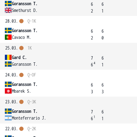
Goransson T.
6
6
Smethurst D.
2
1
28.03.
Q-1K
Goransson T.
6
6
Cavaco M.
2
0
25.03.
1K
Gard C.
7
6
4
Goransson T.
6
1
24.03.
Q-OF
Goransson T.
6
6
Mbarek S.
3
3
23.03.
Q-3K
Goransson T.
7
6
1
Monteferrario J.
6
1
22.03.
Q-2K