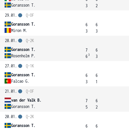
Goransson T.
3
2
29.01.
Q-OF
Goransson T.
6
6
Miron M.
3
3
28.01.
Q-2K
Goransson T.
7
6
3
Rosenholm P.
6
3
27.01.
Q-1K
Goransson T.
6
6
Falcao G.
3
1
21.01.
Q-OF
van der Valk B.
7
6
Goransson T.
5
2
20.01.
Q-2K
Goransson T.
6
6