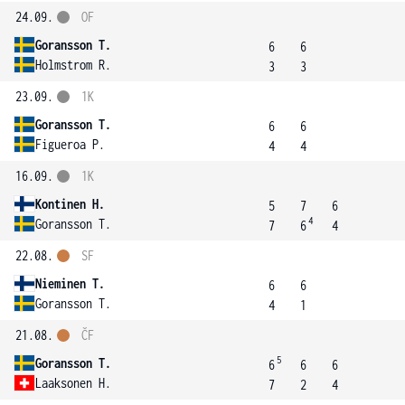
24.09.
OF
Goransson T.
6
6
Holmstrom R.
3
3
23.09.
1K
Goransson T.
6
6
Figueroa P.
4
4
16.09.
1K
Kontinen H.
5
7
6
4
Goransson T.
7
6
4
22.08.
SF
Nieminen T.
6
6
Goransson T.
4
1
21.08.
ČF
5
Goransson T.
6
6
6
Laaksonen H.
7
2
4