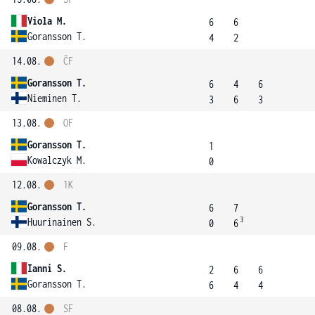
Viola M.
6
6
Goransson T.
4
2
14.08.
ČF
Goransson T.
6
4
6
Nieminen T.
3
6
3
13.08.
OF
Goransson T.
1
Kowalczyk M.
0
12.08.
1K
Goransson T.
6
7
3
Huurinainen S.
0
6
09.08.
F
Ianni S.
2
6
6
Goransson T.
6
4
4
08.08.
SF