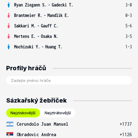
Ryan Ziegann S.
-
Gadecki T.
3-0
Brantmeier R.
-
Mandlik E.
0-3
Sakkari M.
-
Gauff C.
5-6
Mertens E.
-
Osaka N.
3-5
Mochizuki Y.
-
Huang T.
1-3
Profily hráčů
Sázkařský žebříček
Nejziskovější
Nejztrátovější
Cerundolo Juan Manuel
+1737
Obradovic Andrea
+1126