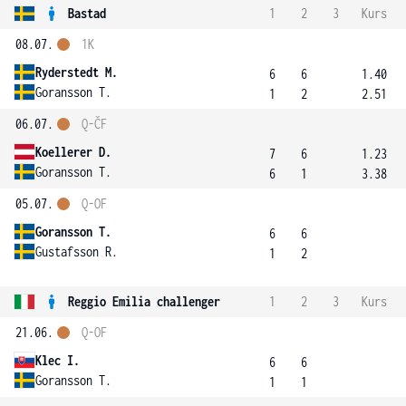
Bastad
1
2
3
Kurs
08.07.
1K
Ryderstedt M.
6
6
1.40
Goransson T.
1
2
2.51
06.07.
Q-ČF
Koellerer D.
7
6
1.23
Goransson T.
6
1
3.38
05.07.
Q-OF
Goransson T.
6
6
Gustafsson R.
1
2
Reggio Emilia challenger
1
2
3
Kurs
21.06.
Q-OF
Klec I.
6
6
Goransson T.
1
1