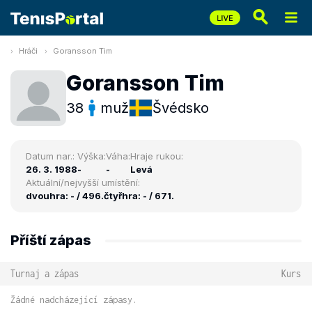
Hráči
Goransson Tim
Goransson Tim
38
muž
Švédsko
Datum nar.:
Výška:
Váha:
Hraje rukou:
26. 3. 1988
-
-
Levá
Aktuální/nejvyšší umístění:
dvouhra: - / 496.
čtyřhra: - / 671.
Příští zápas
Turnaj a zápas
Kurs
Žádné nadcházející zápasy.