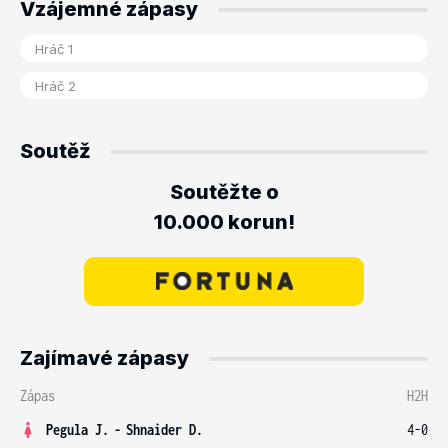
Vzájemné zápasy
Soutěž
Soutěžte o
10.000 korun!
Zajímavé zápasy
Zápas
H2H
Pegula J.
-
Shnaider D.
4-0