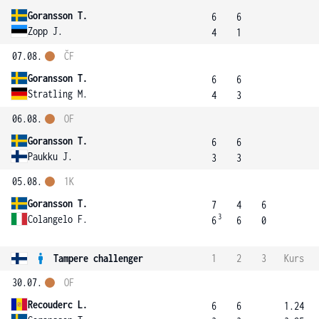
Goransson T.
6
6
Zopp J.
4
1
07.08.
ČF
Goransson T.
6
6
Stratling M.
4
3
06.08.
OF
Goransson T.
6
6
Paukku J.
3
3
05.08.
1K
Goransson T.
7
4
6
3
Colangelo F.
6
6
0
Tampere challenger
1
2
3
Kurs
30.07.
OF
Recouderc L.
6
6
1.24