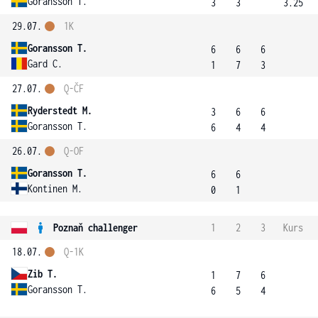
Goransson T.
3
3
3.25
29.07.
1K
Goransson T.
6
6
6
Gard C.
1
7
3
27.07.
Q-ČF
Ryderstedt M.
3
6
6
Goransson T.
6
4
4
26.07.
Q-OF
Goransson T.
6
6
Kontinen M.
0
1
Poznaň challenger
1
2
3
Kurs
18.07.
Q-1K
Zib T.
1
7
6
Goransson T.
6
5
4