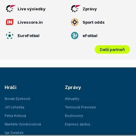
Live výsledky
Zprávy
Livescore.in
Sport odds
EuroFotbal
eFotbal
Další partneři
Hráči
Zprávy
Novak Djokovič
Aktuality
Jiří Lehečka
Tenisová Previews
Petra Kvitová
Rozhovory
Markéta Vondroušová
Express zprávy
Iga Swiatek