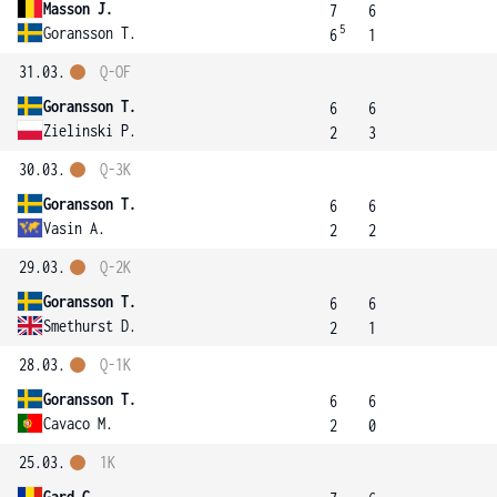
Masson J.
7
6
5
Goransson T.
6
1
31.03.
Q-OF
Goransson T.
6
6
Zielinski P.
2
3
30.03.
Q-3K
Goransson T.
6
6
Vasin A.
2
2
29.03.
Q-2K
Goransson T.
6
6
Smethurst D.
2
1
28.03.
Q-1K
Goransson T.
6
6
Cavaco M.
2
0
25.03.
1K
Gard C.