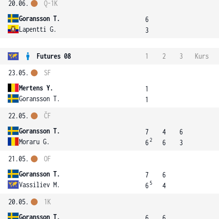
20.06.
Q-1K
Goransson T.
6
Lapentti G.
3
Futures 08
1
2
3
Kurs
23.05.
SF
Mertens Y.
1
Goransson T.
1
22.05.
ČF
Goransson T.
7
4
6
2
Moraru G.
6
6
3
21.05.
OF
Goransson T.
7
6
5
Vassiliev M.
6
4
20.05.
1K
Goransson T.
6
6