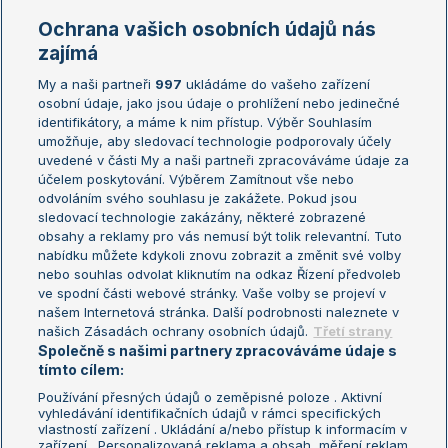
Marie Bouzková
Ochrana vašich osobních údajů nás
Žebříčky
Kalendář turnajů
zajímá
My a naši partneři
997
ukládáme do vašeho zařízení
Žebříček ATP (muži)
Australian Open
osobní údaje, jako jsou údaje o prohlížení nebo jedinečné
Žebříček WTA (ženy)
French Open
identifikátory, a máme k nim přístup. Výběr Souhlasím
umožňuje, aby sledovací technologie podporovaly účely
Sázkařský žebříček
Wimbledon
uvedené v části My a naši partneři zpracováváme údaje za
US Open
účelem poskytování. Výběrem Zamítnout vše nebo
odvoláním svého souhlasu je zakážete. Pokud jsou
Turnaj mistrů
sledovací technologie zakázány, některé zobrazené
Turnaj mistryň
obsahy a reklamy pro vás nemusí být tolik relevantní. Tuto
Aktualní trendy
nabídku můžete kdykoli znovu zobrazit a změnit své volby
nebo souhlas odvolat kliknutím na odkaz Řízení předvoleb
ve spodní části webové stránky. Vaše volby se projeví v
Fotbalové přestupy
našem Internetová stránka. Další podrobnosti naleznete v
Livesport Daily
našich Zásadách ochrany osobních údajů.
Třetí strany
Společně s našimi partnery zpracováváme údaje s
LS Prague Open
tímto cílem:
Používání přesných údajů o zeměpisné poloze . Aktivní
vyhledávání identifikačních údajů v rámci specifických
vlastností zařízení . Ukládání a/nebo přístup k informacím v
Podmínky užití
Nastavení soukromí
zařízení . Personalizovaná reklama a obsah, měření reklam