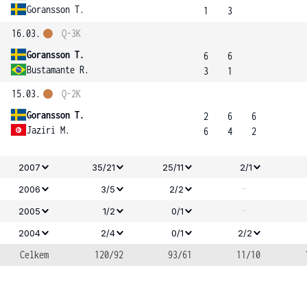
Goransson T.
1
3
16.03.
Q-3K
Goransson T.
6
6
Bustamante R.
3
1
15.03.
Q-2K
Goransson T.
2
6
6
Jaziri M.
6
4
2
2007
35/21
25/11
2/1
-
2006
3/5
2/2
-
2005
1/2
0/1
2004
2/4
0/1
2/2
Celkem
120/92
93/61
11/10