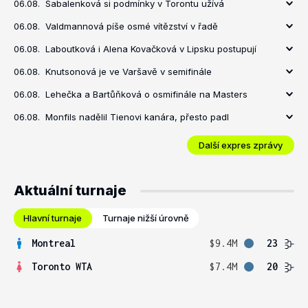
06.08.
Sabalenková si podmínky v Torontu užívá
06.08.
Valdmannová píše osmé vítězství v řadě
06.08.
Laboutková i Alena Kovačková v Lipsku postupují
06.08.
Knutsonová je ve Varšavě v semifinále
06.08.
Lehečka a Bartůňková o osmifinále na Masters
06.08.
Monfils nadělil Tienovi kanára, přesto padl
Další expres zprávy
Aktuální turnaje
Hlavní turnaje
Turnaje nižší úrovně
Montreal
$9.4M
23
Toronto WTA
$7.4M
20