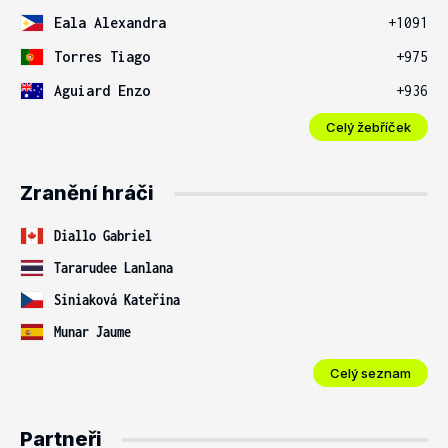
Eala Alexandra
+1091
Torres Tiago
+975
Aguiard Enzo
+936
Celý žebříček
Zranění hráči
Diallo Gabriel
Tararudee Lanlana
Siniaková Kateřina
Munar Jaume
Celý seznam
Partneři