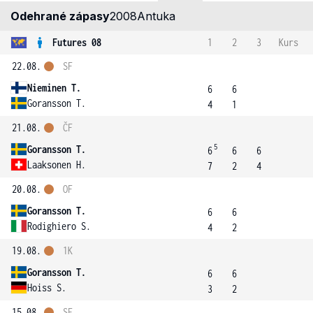
Odehrané zápasy
2008
Antuka
Futures 08
1
2
3
Kurs
22.08.
SF
Nieminen T.
6
6
Goransson T.
4
1
21.08.
ČF
5
Goransson T.
6
6
6
Laaksonen H.
7
2
4
20.08.
OF
Goransson T.
6
6
Rodighiero S.
4
2
19.08.
1K
Goransson T.
6
6
Hoiss S.
3
2
15.08.
SF