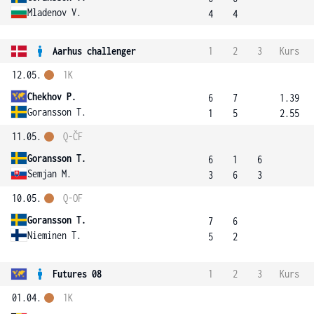
Mladenov V.
4
4
Aarhus challenger
1
2
3
Kurs
12.05.
1K
Chekhov P.
6
7
1.39
Goransson T.
1
5
2.55
11.05.
Q-ČF
Goransson T.
6
1
6
Semjan M.
3
6
3
10.05.
Q-OF
Goransson T.
7
6
Nieminen T.
5
2
Futures 08
1
2
3
Kurs
01.04.
1K