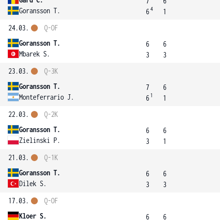
7
6
4
Goransson T.
6
1
24.03.
Q-OF
Goransson T.
6
6
Mbarek S.
3
3
23.03.
Q-3K
Goransson T.
7
6
1
Monteferrario J.
6
1
22.03.
Q-2K
Goransson T.
6
6
Zielinski P.
3
1
21.03.
Q-1K
Goransson T.
6
6
Dilek S.
3
3
17.03.
Q-OF
Kloer S.
6
6