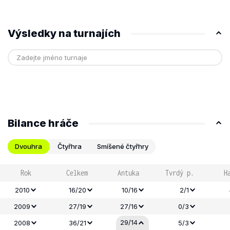
Výsledky na turnajích
Bilance hráče
Dvouhra
Čtyřhra
Smíšené čtyřhry
Rok
Celkem
Antuka
Tvrdý p.
H
2010
16/20
10/16
2/1
2009
27/19
27/16
0/3
29/14
2008
36/21
5/3