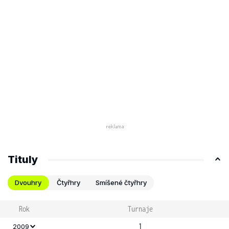
Tituly
Dvouhry
Čtyřhry
Smíšené čtyřhry
Rok
Turnaje
1
2009