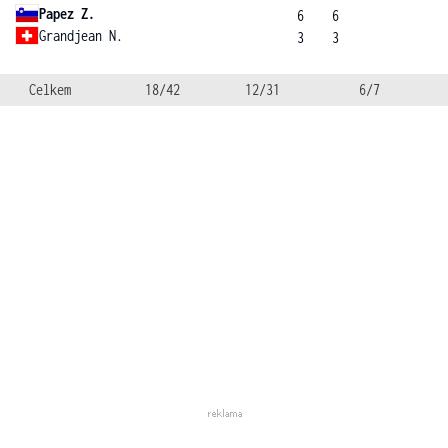
Papez Z.
6
6
Grandjean N.
3
3
Celkem
18/42
12/31
6/7