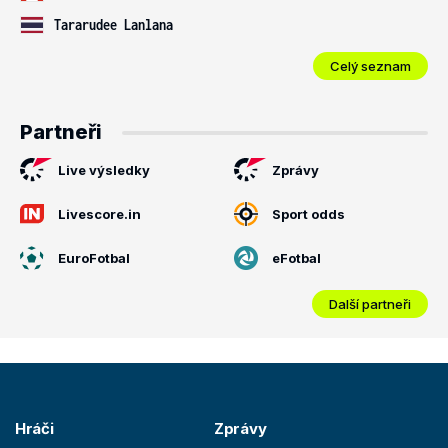
Tararudee Lanlana
Celý seznam
Partneři
Live výsledky
Zprávy
Livescore.in
Sport odds
EuroFotbal
eFotbal
Další partneři
Hráči
Zprávy