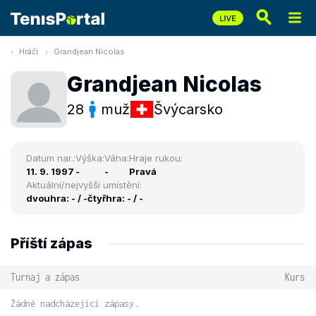
Hráči
Grandjean Nicolas
Grandjean Nicolas
28
muž
Švýcarsko
Datum nar.:
Výška:
Váha:
Hraje rukou:
11. 9. 1997
-
-
Pravá
Aktuální/nejvyšší umístění:
dvouhra: - / -
čtyřhra: - / -
Příští zápas
Turnaj a zápas
Kurs
Žádné nadcházející zápasy.