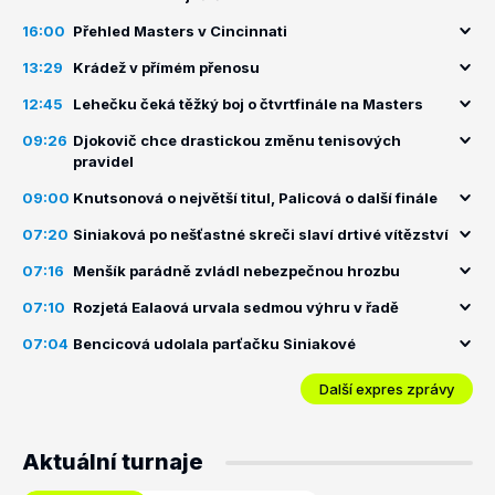
16:00
Přehled Masters v Cincinnati
13:29
Krádež v přímém přenosu
12:45
Lehečku čeká těžký boj o čtvrtfinále na Masters
09:26
Djokovič chce drastickou změnu tenisových
pravidel
09:00
Knutsonová o největší titul, Palicová o další finále
07:20
Siniaková po nešťastné skreči slaví drtivé vítězství
07:16
Menšík parádně zvládl nebezpečnou hrozbu
07:10
Rozjetá Ealaová urvala sedmou výhru v řadě
07:04
Bencicová udolala parťačku Siniakové
Další expres zprávy
Aktuální turnaje