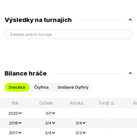
Výsledky na turnajích
Bilance hráče
Dvouhra
Čtyřhra
Smíšené čtyřhry
Rok
Celkem
Antuka
Tvrdý p.
H
-
-
2020
0/1
-
2018
3/4
3/4
-
2017
2/4
2/3