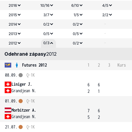
2016
10/16
6/10
4/5
2015
3/7
1/5
2/2
-
2014
0/2
0/2
-
2013
0/5
0/5
-
0/3
2012
0/2
Odehrané zápasy
2012
Futures 2012
1
2
3
Kurs
08.09.
Q-1K
Liniger J.
6
6
Grandjean N.
2
1
01.09.
Q-1K
Morbitzer A.
7
6
Grandjean N.
5
2
21.07.
Q-1K