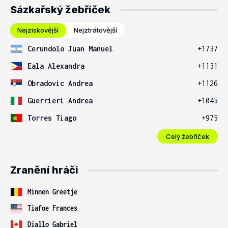
Sázkařský žebříček
Nejziskovější
Nejztrátovější
Cerundolo Juan Manuel
+1737
Eala Alexandra
+1131
Obradovic Andrea
+1126
Guerrieri Andrea
+1045
Torres Tiago
+975
Celý žebříček
Zranění hráči
Minnen Greetje
Tiafoe Frances
Diallo Gabriel