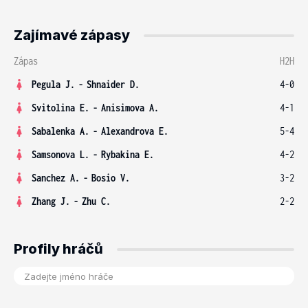
Zajímavé zápasy
Zápas
H2H
Pegula J.
-
Shnaider D.
4-0
Svitolina E.
-
Anisimova A.
4-1
Sabalenka A.
-
Alexandrova E.
5-4
Samsonova L.
-
Rybakina E.
4-2
Sanchez A.
-
Bosio V.
3-2
Zhang J.
-
Zhu C.
2-2
Profily hráčů