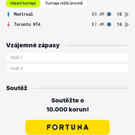
Hlavní turnaje
Turnaje nižší úrovně
Montreal
$9.4M
16
Toronto WTA
$7.4M
16
Vzájemné zápasy
Soutěž
Soutěžte o
10.000 korun!