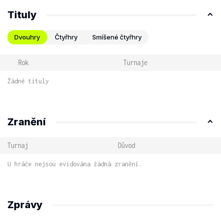
Tituly
Dvouhry
Čtyřhry
Smíšené čtyřhry
Rok
Turnaje
Žádné tituly
Zranění
Turnaj
Důvod
U hráče nejsou evidována žádná zranění.
Zprávy