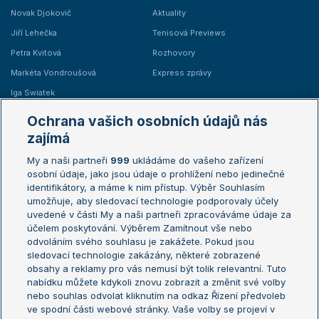
Novak Djokovič
Aktuality
Jiří Lehečka
Tenisová Previews
Petra Kvitová
Rozhovory
Markéta Vondroušová
Express zprávy
Iga Swiatek
Marie Bouzková
Ochrana vašich osobních údajů nás
Žebříčky
Kalendář turnajů
zajímá
My a naši partneři
999
ukládáme do vašeho zařízení
Žebříček ATP (muži)
Australian Open
osobní údaje, jako jsou údaje o prohlížení nebo jedinečné
Žebříček WTA (ženy)
French Open
identifikátory, a máme k nim přístup. Výběr Souhlasím
umožňuje, aby sledovací technologie podporovaly účely
Sázkařský žebříček
Wimbledon
uvedené v části My a naši partneři zpracováváme údaje za
US Open
účelem poskytování. Výběrem Zamítnout vše nebo
odvoláním svého souhlasu je zakážete. Pokud jsou
Turnaj mistrů
sledovací technologie zakázány, některé zobrazené
Turnaj mistryň
obsahy a reklamy pro vás nemusí být tolik relevantní. Tuto
Aktualní trendy
nabídku můžete kdykoli znovu zobrazit a změnit své volby
nebo souhlas odvolat kliknutím na odkaz Řízení předvoleb
ve spodní části webové stránky. Vaše volby se projeví v
Fotbalové přestupy