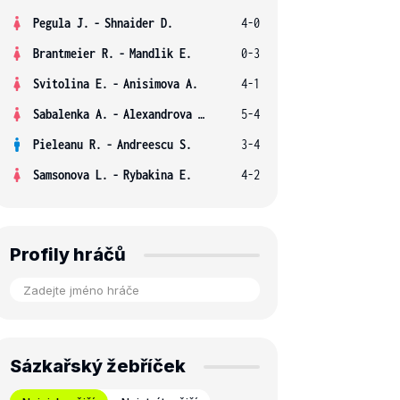
Pegula J.
-
Shnaider D.
4-0
Brantmeier R.
-
Mandlik E.
0-3
Svitolina E.
-
Anisimova A.
4-1
Sabalenka A.
-
Alexandrova E.
5-4
Pieleanu R.
-
Andreescu S.
3-4
Samsonova L.
-
Rybakina E.
4-2
Profily hráčů
Sázkařský žebříček