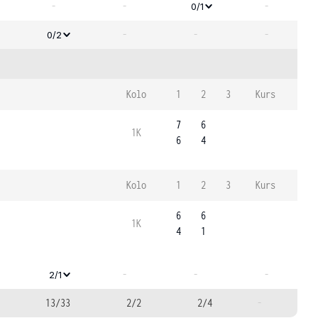
-
-
-
0/1
-
-
-
0/2
Kolo
1
2
3
Kurs
7
6
1K
6
4
Kolo
1
2
3
Kurs
6
6
1K
4
1
-
-
-
2/1
13/33
2/2
2/4
-