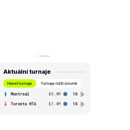
Aktuální turnaje
Hlavní turnaje
Turnaje nižší úrovně
Montreal
$9.4M
16
Toronto WTA
$7.4M
16