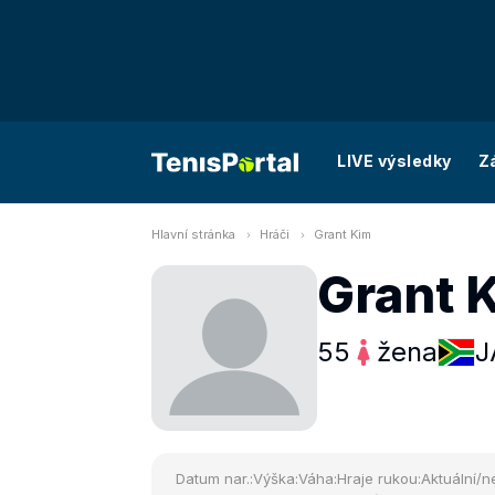
LIVE výsledky
Z
Hlavní stránka
Hráči
Grant Kim
Grant 
55
žena
J
Datum nar.:
Výška:
Váha:
Hraje rukou:
Aktuální/ne