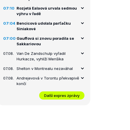
07:10
Rozjetá Ealaová urvala sedmou
výhru v řadě
07:04
Bencicová udolala parťačku
Siniakové
07:00
Gauffová si znovu poradila se
Sakkariovou
07.08.
Van De Zandschulp vyřadil
Hurkacze, vyhlíží Menšíka
07.08.
Shelton v Montrealu nezaváhal
07.08.
Andrejevová v Torontu překvapivě
končí
Další expres zprávy