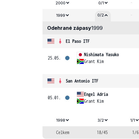
-
2000
0/1
-
0/2
1999
Odehrané zápasy
1999
El Paso ITF
Nishimata Yasuko
25.05.
Grant Kim
San Antonio ITF
Engel Adria
05.01.
Grant Kim
1998
3/2
1/1
Celkem
18/45
1/6