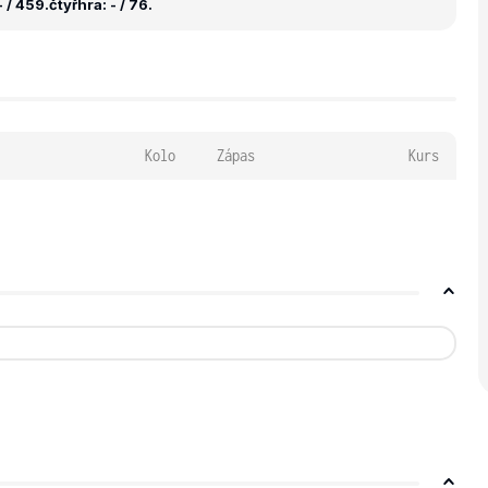
 / 459.
čtyřhra: - / 76.
Kolo
Zápas
Kurs