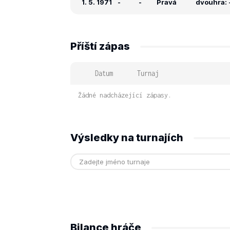
1. 5. 1971
-
-
Pravá
dvouhra: -
Příští zápas
Datum
Turnaj
Žádné nadcházející zápasy.
Výsledky na turnajích
Bilance hráče