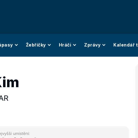
ápasy
Žebříčky
Hráči
Zprávy
Kalendář t
Kim
AR
jvyšší umístění: