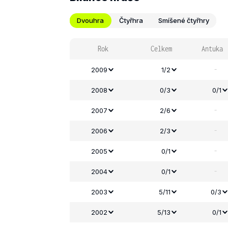
Dvouhra
Čtyřhra
Smíšené čtyřhry
Rok
Celkem
Antuka
-
2009
1/2
2008
0/3
0/1
-
2007
2/6
-
2006
2/3
-
2005
0/1
-
2004
0/1
2003
5/11
0/3
2002
5/13
0/1