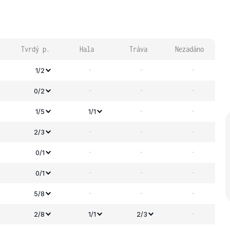
Tvrdý p.
Hala
Tráva
Nezadáno
-
-
-
1/2
-
-
-
0/2
-
-
1/5
1/1
-
-
-
2/3
-
-
-
0/1
-
-
-
0/1
-
-
-
5/8
-
2/8
1/1
2/3