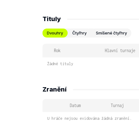
Tituly
Dvouhry
Čtyřhry
Smíšené čtyřhry
Rok
Hlavní turnaje
Žádné tituly
Zranění
Datum
Turnaj
U hráče nejsou evidována žádná zranění.