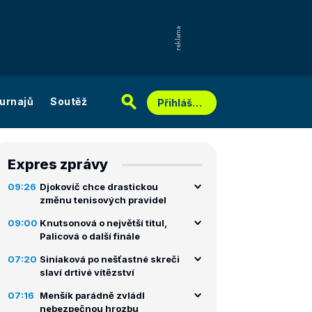
urnajů
Soutěž
Přihlášení
Expres zprávy
09:26
Djokovič chce drastickou
změnu tenisových pravidel
09:00
Knutsonová o největší titul,
Palicová o další finále
07:20
Siniaková po nešťastné skreči
slaví drtivé vítězství
07:16
Menšík parádně zvládl
nebezpečnou hrozbu