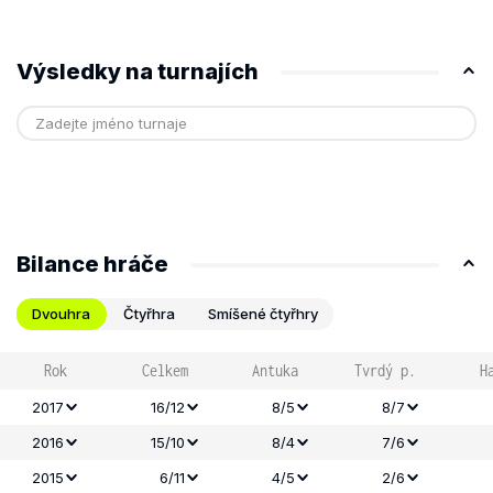
Výsledky na turnajích
Bilance hráče
Dvouhra
Čtyřhra
Smíšené čtyřhry
Rok
Celkem
Antuka
Tvrdý p.
H
2017
16/12
8/5
8/7
2016
15/10
8/4
7/6
2015
6/11
4/5
2/6