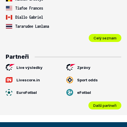
Tiafoe Frances
Diallo Gabriel
Tararudee Lanlana
Celý seznam
Partneři
Live výsledky
Zprávy
Livescore.in
Sport odds
EuroFotbal
eFotbal
Další partneři