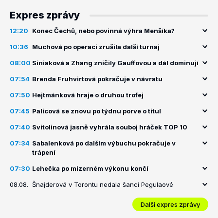
Expres zprávy
12:20
Konec Čechů, nebo povinná výhra Menšíka?
10:36
Muchová po operaci zrušila další turnaj
08:00
Siniaková a Zhang zničily Gauffovou a dál dominují
07:54
Brenda Fruhvirtová pokračuje v návratu
07:50
Hejtmánková hraje o druhou trofej
07:45
Palicová se znovu po týdnu porve o titul
07:40
Svitolinová jasně vyhrála souboj hráček TOP 10
07:34
Sabalenková po dalším výbuchu pokračuje v
trápení
07:30
Lehečka po mizerném výkonu končí
08.08.
Šnajderová v Torontu nedala šanci Pegulaové
Další expres zprávy