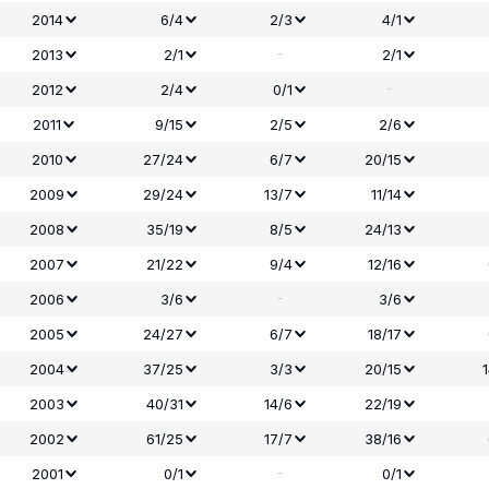
2014
6/4
2/3
4/1
-
2013
2/1
2/1
-
2012
2/4
0/1
2011
9/15
2/5
2/6
2010
27/24
6/7
20/15
2009
29/24
13/7
11/14
2008
35/19
8/5
24/13
2007
21/22
9/4
12/16
-
2006
3/6
3/6
2005
24/27
6/7
18/17
2004
37/25
3/3
20/15
2003
40/31
14/6
22/19
2002
61/25
17/7
38/16
-
2001
0/1
0/1