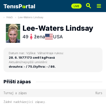
Hráči
Lee-Waters Lindsay
Lee-Waters Lindsay
49
žena
USA
Datum nar.:
Výška:
Váha:
Hraje rukou:
28. 6. 1977
173 cm
61 kg
Pravá
Aktuální/nejvyšší umístění:
dvouhra: - / 75.
čtyřhra: - / 86.
Příští zápas
Turnaj a zápas
Kurs
Žádné nadcházející zápasy.