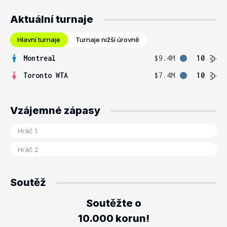
Aktuální turnaje
Hlavní turnaje
Turnaje nižší úrovně
Montreal
$9.4M
10
Toronto WTA
$7.4M
10
Vzájemné zápasy
Soutěž
Soutěžte o
10.000 korun!