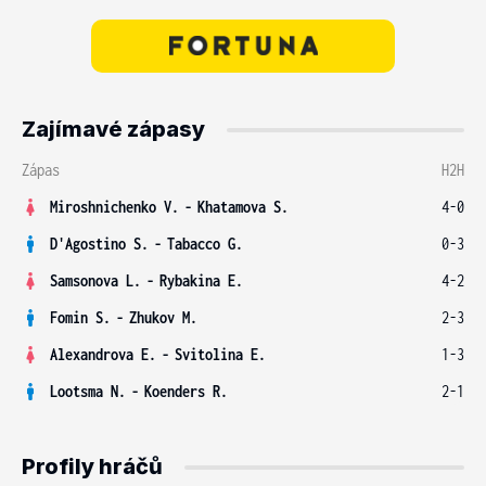
Zajímavé zápasy
Zápas
H2H
Miroshnichenko V.
-
Khatamova S.
4-0
D'Agostino S.
-
Tabacco G.
0-3
Samsonova L.
-
Rybakina E.
4-2
Fomin S.
-
Zhukov M.
2-3
Alexandrova E.
-
Svitolina E.
1-3
Lootsma N.
-
Koenders R.
2-1
Profily hráčů