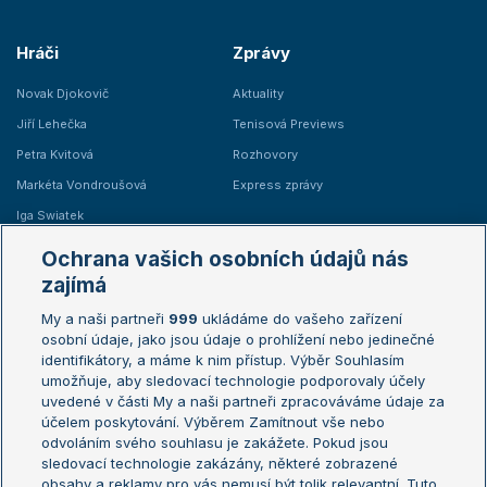
Hráči
Zprávy
Novak Djokovič
Aktuality
Jiří Lehečka
Tenisová Previews
Petra Kvitová
Rozhovory
Markéta Vondroušová
Express zprávy
Iga Swiatek
Marie Bouzková
Ochrana vašich osobních údajů nás
Žebříčky
Kalendář turnajů
zajímá
My a naši partneři
999
ukládáme do vašeho zařízení
Žebříček ATP (muži)
Australian Open
osobní údaje, jako jsou údaje o prohlížení nebo jedinečné
Žebříček WTA (ženy)
French Open
identifikátory, a máme k nim přístup. Výběr Souhlasím
umožňuje, aby sledovací technologie podporovaly účely
Sázkařský žebříček
Wimbledon
uvedené v části My a naši partneři zpracováváme údaje za
US Open
účelem poskytování. Výběrem Zamítnout vše nebo
odvoláním svého souhlasu je zakážete. Pokud jsou
Turnaj mistrů
sledovací technologie zakázány, některé zobrazené
Turnaj mistryň
obsahy a reklamy pro vás nemusí být tolik relevantní. Tuto