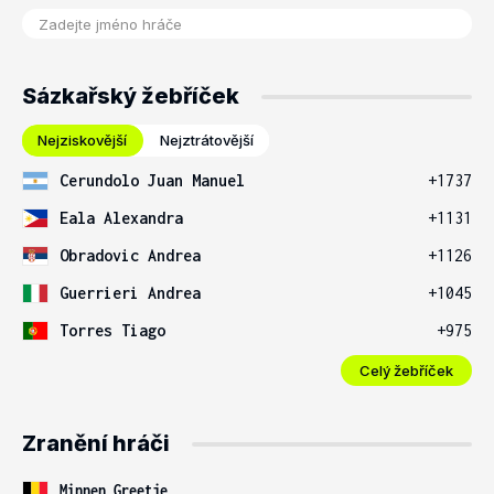
Sázkařský žebříček
Nejziskovější
Nejztrátovější
Cerundolo Juan Manuel
+1737
Eala Alexandra
+1131
Obradovic Andrea
+1126
Guerrieri Andrea
+1045
Torres Tiago
+975
Celý žebříček
Zranění hráči
Minnen Greetje