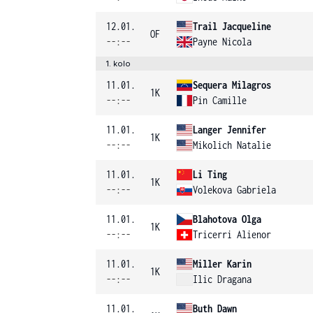
12.01.
Trail Jacqueline
OF
--:--
Payne Nicola
1. kolo
11.01.
Sequera Milagros
1K
--:--
Pin Camille
11.01.
Langer Jennifer
1K
--:--
Mikolich Natalie
11.01.
Li Ting
1K
--:--
Volekova Gabriela
11.01.
Blahotova Olga
1K
--:--
Tricerri Alienor
11.01.
Miller Karin
1K
--:--
Ilic Dragana
11.01.
Buth Dawn