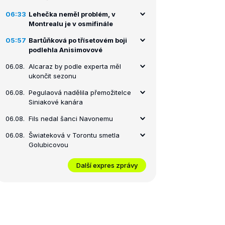
06:33
Lehečka neměl problém, v
Montrealu je v osmifinále
05:57
Bartůňková po třísetovém boji
podlehla Anisimovové
06.08.
Alcaraz by podle experta měl
ukončit sezonu
06.08.
Pegulaová nadělila přemožitelce
Siniakové kanára
06.08.
Fils nedal šanci Navonemu
06.08.
Šwiateková v Torontu smetla
Golubicovou
Další expres zprávy