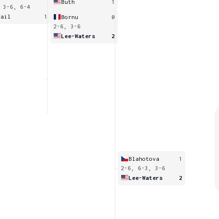
Buth
1
 3-6, 6-4
rail
1
Bornu
0
2-6, 3-6
Lee-Waters
2
Blahotova
1
2-6, 6-3, 3-6
Lee-Waters
2