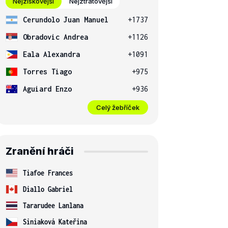
Nejziskovější
Nejztrátovější
Cerundolo Juan Manuel
+1737
Obradovic Andrea
+1126
Eala Alexandra
+1091
Torres Tiago
+975
Aguiard Enzo
+936
Celý žebříček
Zranění hráči
Tiafoe Frances
Diallo Gabriel
Tararudee Lanlana
Siniaková Kateřina