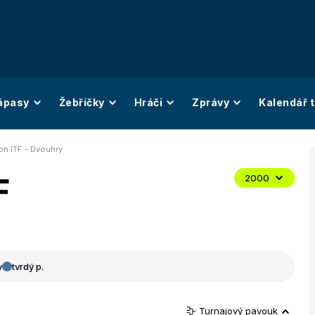
ápasy
Žebříčky
Hráči
Zprávy
Kalendář t
on ITF - Dvouhry
F
2000
y
tvrdý p.
Turnajový pavouk