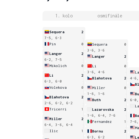
1. kolo
osmifinále
Sequera
2
7-5, 6-3
Pin
0
Sequera
0
3-6, 3-6
Langer
2
Langer
2
6-2, 7-5
Mikolich
0
Li
0
3-6, 4-6
L
Li
2
Blahotova
2
4-6,
6-3, 6-0
B
Volekova
0
Miller
0
1-6, 1-6
B
Blahotova
2
Buth
2
6-0,
2-6, 6-2, 6-2
L
Tricerri
1
Lazarovska
2
1-6, 6-4, 7-6
B
Miller
2
Fernandez
1
7-6,
6-4, 3-6, 6-4
M
Ilic
1
Bornu
2
6-3, 6-2
L