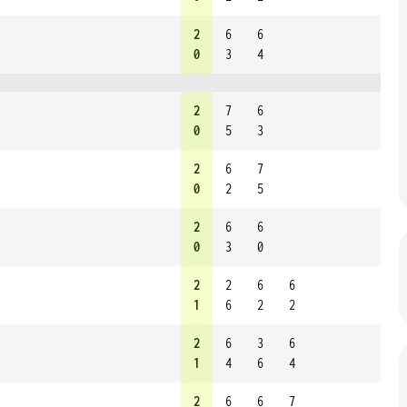
2
6
6
0
3
4
2
7
6
0
5
3
2
6
7
0
2
5
2
6
6
0
3
0
2
2
6
6
1
6
2
2
2
6
3
6
1
4
6
4
2
6
6
7