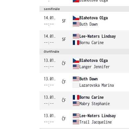
semifinále
14.01.
Blahotova Olga
SF
--:--
Buth Dawn
14.01.
Lee-Waters Lindsay
SF
--:--
Bornu Carine
čtvrtfinále
13.01.
Blahotova Olga
ČF
--:--
Langer Jennifer
13.01.
Buth Dawn
ČF
--:--
Lazarovska Marina
13.01.
Bornu Carine
ČF
--:--
Mabry Stephanie
13.01.
Lee-Waters Lindsay
ČF
--:--
Trail Jacqueline