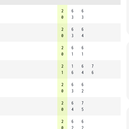
2
6
6
0
3
3
2
6
6
0
3
4
2
6
6
0
1
1
2
1
6
7
1
6
4
6
2
6
6
0
3
2
2
6
7
0
4
5
2
6
6
0
2
2