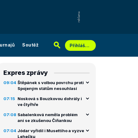
urnajů
Soutěž
Přihlášení
Expres zprávy
09:04
Štěpánek s volbou povrchu proti
Spojeným státům nesouhlasí
07:15
Nosková s Bouzkovou dohrály i
ve čtyřhře
07:08
Sabalenková neměla problém
ani se zkušenou Číňankou
07:04
Jódar vyřídil i Musettiho a vyzve
Lehečku