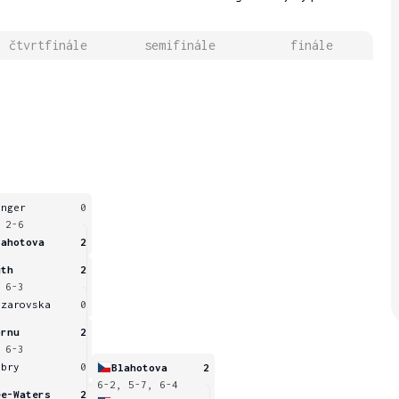
čtvrtfinále
semifinále
finále
anger
0
 2-6
lahotova
2
uth
2
 6-3
azarovska
0
ornu
2
 6-3
abry
0
Blahotova
2
6-2, 5-7, 6-4
ee-Waters
2