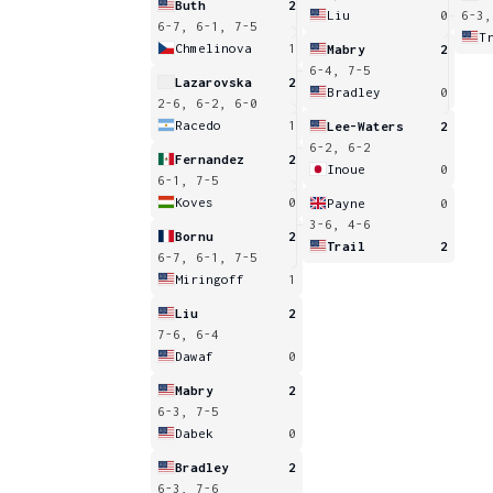
Buth
2
Liu
0
6-3,
6-7, 6-1, 7-5
T
Chmelinova
1
Mabry
2
6-4, 7-5
Lazarovska
2
Bradley
0
2-6, 6-2, 6-0
Racedo
1
Lee-Waters
2
6-2, 6-2
Fernandez
2
Inoue
0
6-1, 7-5
Koves
0
Payne
0
3-6, 4-6
Bornu
2
Trail
2
6-7, 6-1, 7-5
Miringoff
1
Liu
2
7-6, 6-4
Dawaf
0
Mabry
2
6-3, 7-5
Dabek
0
Bradley
2
6-3, 7-6