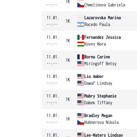
1K
--:--
Chmelinova Gabriela
11.01.
Lazarovska Marina
1K
--:--
Racedo Paula
11.01.
Fernandez Jessica
1K
--:--
Koves Nora
11.01.
Bornu Carine
1K
--:--
Miringoff Betsy
11.01.
Liu Amber
1K
--:--
Dawaf Lindsay
11.01.
Mabry Stephanie
1K
--:--
Dabek Tiffany
11.01.
Bradley Megan
1K
--:--
Hubnerova Nikola
11.01.
Lee-Waters Lindsay