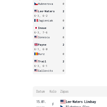
Hubnerova
0
Lee-Waters
2
6-3, 6-2
Jagieniak
0
Inoue
2
6-3, 7-6
Ionescu
0
Payne
2
6-1, 6-0
Burz
0
Trail
2
6-3, 6-1
Gallovits
0
Datum
Kolo
Zápas
15.01.
Lee-Waters Lindsay
F
--:--
Blahotova Olga