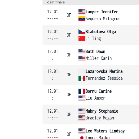
osmifinále
12.01.
Langer Jennifer
OF
--:--
Sequera Milagros
12.01.
Blahotova Olga
OF
--:--
Li Ting
12.01.
Buth Dawn
OF
--:--
Miller Karin
12.01.
Lazarovska Marina
OF
--:--
Fernandez Jessica
12.01.
Bornu Carine
OF
--:--
Liu Amber
12.01.
Mabry Stephanie
OF
--:--
Bradley Megan
12.01.
Lee-Waters Lindsay
OF
--:--
Inoue Maiko