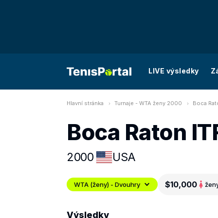
LIVE výsledky
Z
Hlavní stránka
Turnaje - WTA ženy 2000
Boca Rat
Boca Raton IT
2000
USA
$10,000
WTA (ženy) - Dvouhry
žen
Výsledky