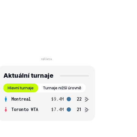
Aktuální turnaje
Hlavní turnaje
Turnaje nižší úrovně
Montreal
$9.4M
22
Toronto WTA
$7.4M
21