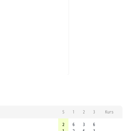
S
1
2
3
Kurs
2
6
3
6
1
2
6
3