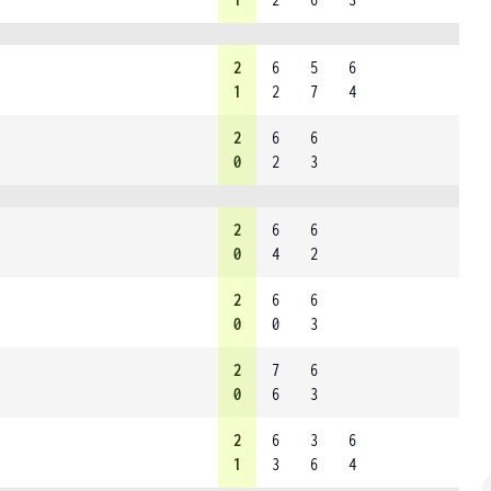
2
6
5
6
1
2
7
4
2
6
6
0
2
3
2
6
6
0
4
2
2
6
6
0
0
3
2
7
6
0
6
3
2
6
3
6
1
3
6
4