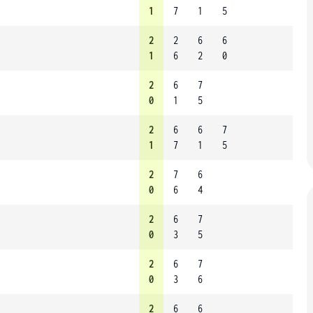
1
7
1
5
2
2
6
6
1
6
2
0
2
6
7
0
1
5
2
6
6
7
1
7
1
5
2
7
6
0
6
4
2
6
7
0
3
5
2
6
7
0
3
6
2
6
6