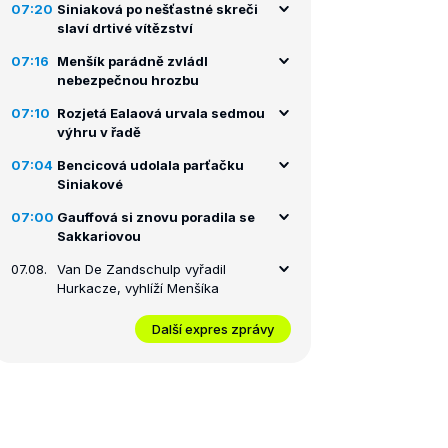
07:20
Siniaková po nešťastné skreči
slaví drtivé vítězství
07:16
Menšík parádně zvládl
nebezpečnou hrozbu
07:10
Rozjetá Ealaová urvala sedmou
výhru v řadě
07:04
Bencicová udolala parťačku
Siniakové
07:00
Gauffová si znovu poradila se
Sakkariovou
07.08.
Van De Zandschulp vyřadil
Hurkacze, vyhlíží Menšíka
Další expres zprávy