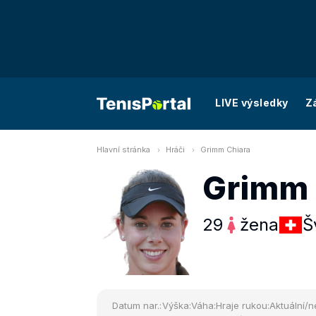
LIVE výsledky
Z
Hlavní stránka
Hráči
Grimm Chiara
Grimm 
29
žena
Š
Datum nar.:
Výška:
Váha:
Hraje rukou:
Aktuální/n