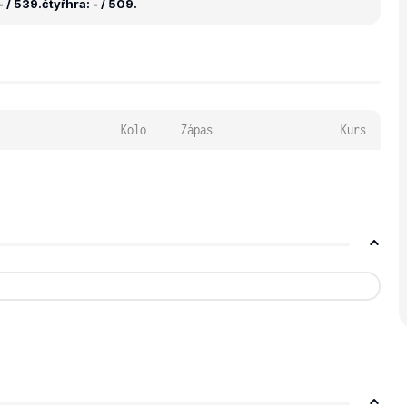
 / 539.
čtyřhra: - / 509.
Kolo
Zápas
Kurs