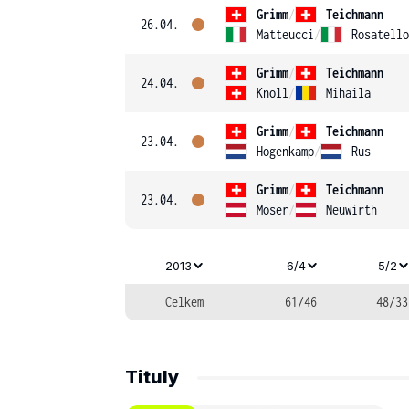
Grimm
/
Teichmann
26.04.
Matteucci
/
Rosatello
Grimm
/
Teichmann
24.04.
Knoll
/
Mihaila
Grimm
/
Teichmann
23.04.
Hogenkamp
/
Rus
Grimm
/
Teichmann
23.04.
Moser
/
Neuwirth
2013
6/4
5/2
Celkem
61/46
48/33
Tituly