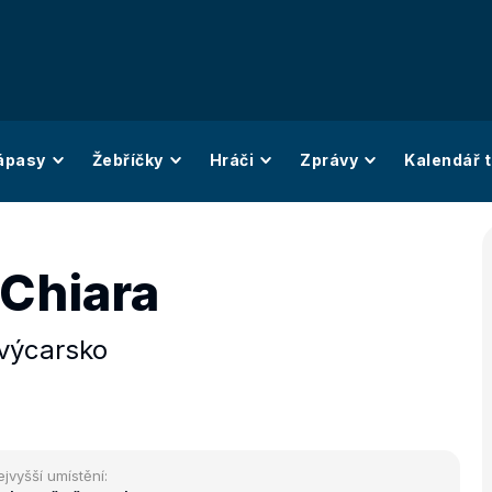
ápasy
Žebříčky
Hráči
Zprávy
Kalendář t
Chiara
výcarsko
ejvyšší umístění: