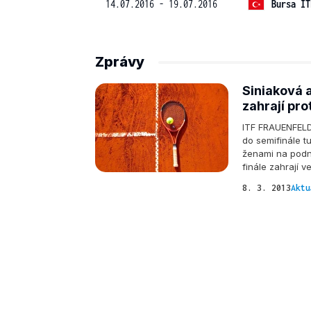
14.07.2016 - 19.07.2016
Bursa IT
Zprávy
Siniaková a
zahrají pro
ITF FRAUENFELD
do semifinále t
ženami na podni
finále zahrají 
8. 3. 2013
Aktu