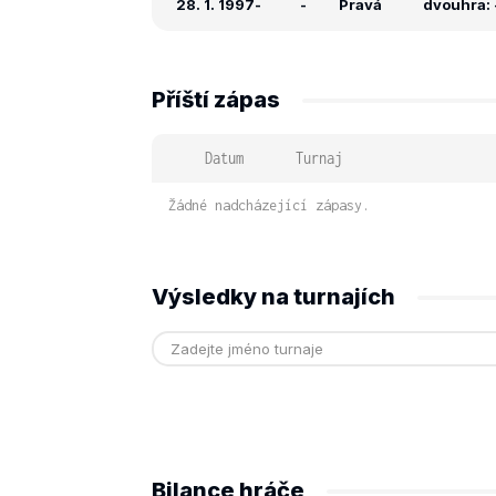
28. 1. 1997
-
-
Pravá
dvouhra: -
Příští zápas
Datum
Turnaj
Žádné nadcházející zápasy.
Výsledky na turnajích
Bilance hráče