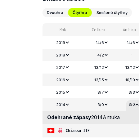
Dvouhra
Čtyřhra
Smíšené čtyřhry
Rok
Celkem
Antuka
2019
14/6
14/6
-
2018
4/2
2017
13/12
13/12
2016
13/15
10/10
2015
8/7
3/3
3/0
2014
3/0
Odehrané zápasy
2014
Antuka
Chiasso ITF