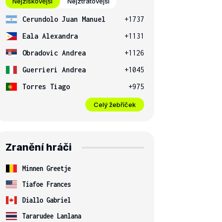
Nejziskovější
Nejztrátovější
Cerundolo Juan Manuel
+1737
Eala Alexandra
+1131
Obradovic Andrea
+1126
Guerrieri Andrea
+1045
Torres Tiago
+975
Celý žebříček
Zranění hráči
Minnen Greetje
Tiafoe Frances
Diallo Gabriel
Tararudee Lanlana