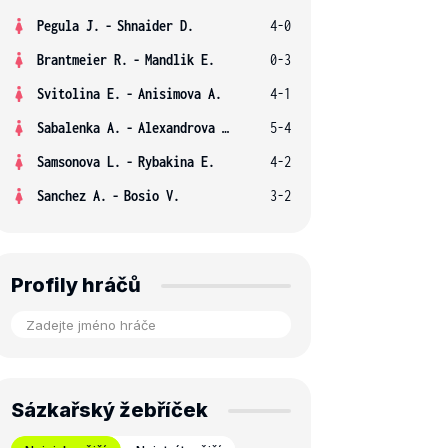
Pegula J.
-
Shnaider D.
4-0
Brantmeier R.
-
Mandlik E.
0-3
Svitolina E.
-
Anisimova A.
4-1
Sabalenka A.
-
Alexandrova E.
5-4
Samsonova L.
-
Rybakina E.
4-2
Sanchez A.
-
Bosio V.
3-2
Profily hráčů
Sázkařský žebříček