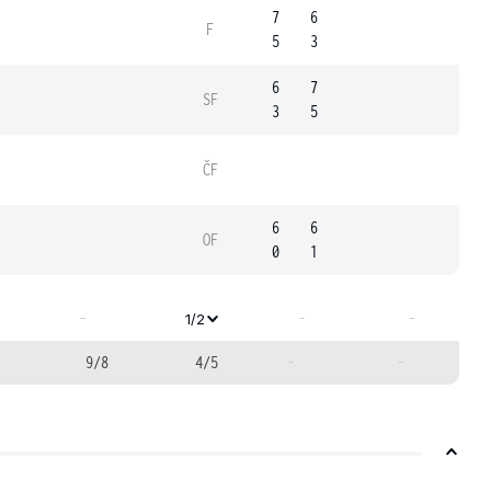
7
6
F
5
3
6
7
SF
3
5
ČF
6
6
OF
0
1
-
-
-
1/2
9/8
4/5
-
-