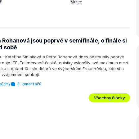
F
skreč
 Rohanová jsou poprvé v semifinále, o finále si
ti sobě
 - Kateřina Siniaková a Petra Rohanová dnes postoupily poprvé
urnaje ITF. Talentované české tenistky vylepšily své maximum mezi
ku s dotací 10 tisíc dolarů ve švýcarském Frauenfeldu, kde si o
ve vzájemném souboji.
ality
8 komentářů
Všechny články