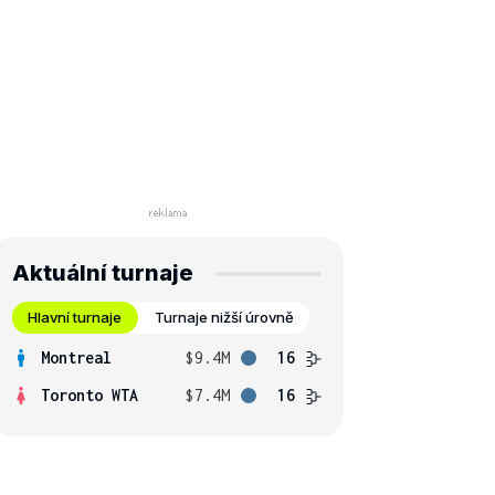
Aktuální turnaje
Hlavní turnaje
Turnaje nižší úrovně
Montreal
$9.4M
16
Toronto WTA
$7.4M
16