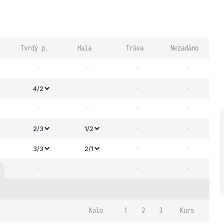
Tvrdý p.
Hala
Tráva
Nezadáno
-
-
-
-
-
-
-
4/2
-
-
-
-
-
-
2/3
1/2
-
-
3/3
2/1
-
-
-
-
Kolo
1
2
3
Kurs