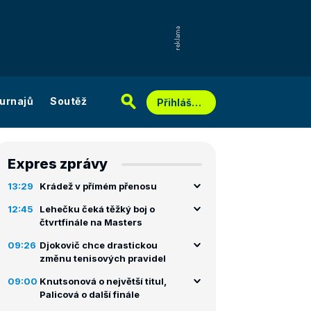
urnajů
Soutěž
Přihlášení
Expres zprávy
13:29
Krádež v přímém přenosu
12:45
Lehečku čeká těžký boj o
čtvrtfinále na Masters
09:26
Djokovič chce drastickou
změnu tenisových pravidel
09:00
Knutsonová o největší titul,
Palicová o další finále