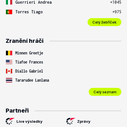
Guerrieri Andrea
+1045
Torres Tiago
+975
Celý žebříček
Zranění hráči
Minnen Greetje
Tiafoe Frances
Diallo Gabriel
Tararudee Lanlana
Celý seznam
Partneři
Live výsledky
Zprávy