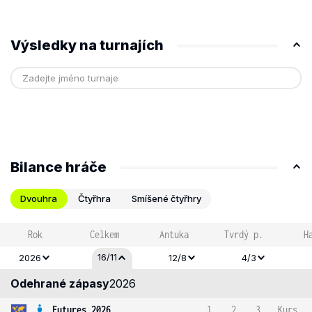
Výsledky na turnajích
Bilance hráče
Dvouhra
Čtyřhra
Smíšené čtyřhry
Rok
Celkem
Antuka
Tvrdý p.
H
16/11
2026
12/8
4/3
Odehrané zápasy
2026
Futures 2026
1
2
3
Kurs