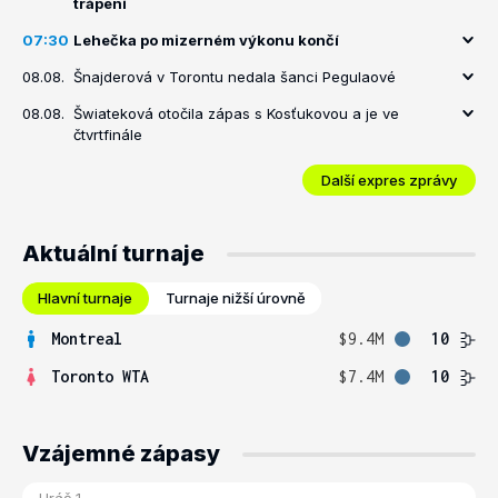
trápení
07:30
Lehečka po mizerném výkonu končí
08.08.
Šnajderová v Torontu nedala šanci Pegulaové
08.08.
Šwiateková otočila zápas s Kosťukovou a je ve
čtvrtfinále
Další expres zprávy
Aktuální turnaje
Hlavní turnaje
Turnaje nižší úrovně
Montreal
$9.4M
10
Toronto WTA
$7.4M
10
Vzájemné zápasy