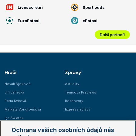
Livescore.in
Sport odds
EuroFotbal
eFotbal
Další partneři
Hráči
Zprávy
Novak Djokovič
Aktuality
Jiří Lehečka
Tenisová Previews
Petra Kvitová
Rozhovory
Markéta Vondroušová
Express zprávy
Iga Swiatek
Marie Bouzková
Ochrana vašich osobních údajů nás
Žebříčky
Kalendář turnajů