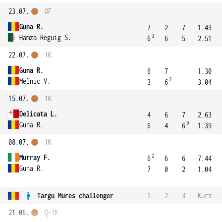
23.07.
OF
Guna R.
7
2
7
1.43
3
Hamza Reguig S.
6
6
5
2.51
22.07.
1K
Guna R.
6
7
1.30
2
Melnic V.
3
6
3.04
15.07.
1K
Delicata L.
4
6
7
2.63
9
Guna R.
6
4
6
1.39
08.07.
1K
2
Murray F.
6
6
6
7.44
Guna R.
7
0
2
1.04
Targu Mures challenger
1
2
3
Kurs
21.06.
Q-1K