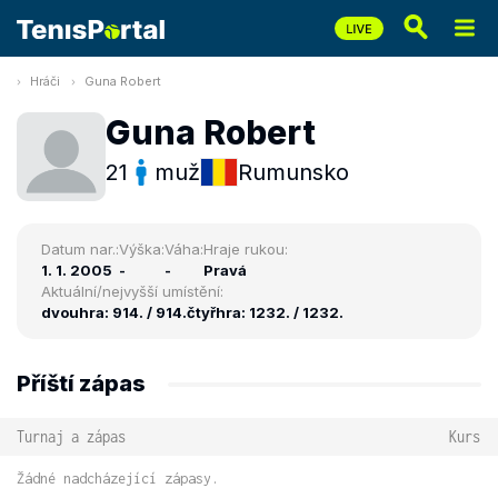
Hráči
Guna Robert
Guna Robert
21
muž
Rumunsko
Datum nar.:
Výška:
Váha:
Hraje rukou:
1. 1. 2005
-
-
Pravá
Aktuální/nejvyšší umístění:
dvouhra: 914. / 914.
čtyřhra: 1232. / 1232.
Příští zápas
Turnaj a zápas
Kurs
Žádné nadcházející zápasy.