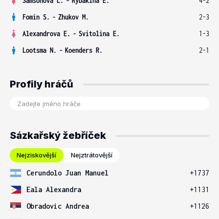
Samsonova L.
-
Rybakina E.
4-2
Fomin S.
-
Zhukov M.
2-3
Alexandrova E.
-
Svitolina E.
1-3
Lootsma N.
-
Koenders R.
2-1
Profily hráčů
Sázkařský žebříček
Nejziskovější
Nejztrátovější
Cerundolo Juan Manuel
+1737
Eala Alexandra
+1131
Obradovic Andrea
+1126