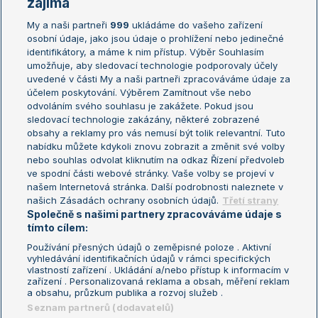
zajímá
My a naši partneři
999
ukládáme do vašeho zařízení
Žebříček ATP (muži)
Australian Open
osobní údaje, jako jsou údaje o prohlížení nebo jedinečné
Žebříček WTA (ženy)
French Open
identifikátory, a máme k nim přístup. Výběr Souhlasím
umožňuje, aby sledovací technologie podporovaly účely
Sázkařský žebříček
Wimbledon
uvedené v části My a naši partneři zpracováváme údaje za
US Open
účelem poskytování. Výběrem Zamítnout vše nebo
odvoláním svého souhlasu je zakážete. Pokud jsou
Turnaj mistrů
sledovací technologie zakázány, některé zobrazené
Turnaj mistryň
obsahy a reklamy pro vás nemusí být tolik relevantní. Tuto
Aktualní trendy
nabídku můžete kdykoli znovu zobrazit a změnit své volby
nebo souhlas odvolat kliknutím na odkaz Řízení předvoleb
ve spodní části webové stránky. Vaše volby se projeví v
Fotbalové přestupy
našem Internetová stránka. Další podrobnosti naleznete v
Livesport Daily
našich Zásadách ochrany osobních údajů.
Třetí strany
Společně s našimi partnery zpracováváme údaje s
LS Prague Open
tímto cílem:
Používání přesných údajů o zeměpisné poloze . Aktivní
vyhledávání identifikačních údajů v rámci specifických
vlastností zařízení . Ukládání a/nebo přístup k informacím v
Podmínky užití
Nastavení soukromí
zařízení . Personalizovaná reklama a obsah, měření reklam
GDPR a žurnalistika
Reklama
a obsahu, průzkum publika a rozvoj služeb .
Informace o zpracování osobních
Kontakt
Seznam partnerů (dodavatelů)
údajů