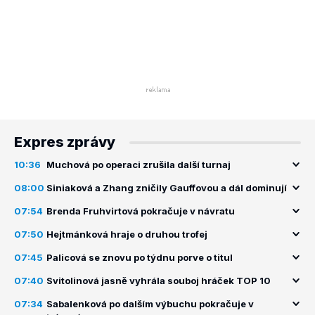
Expres zprávy
10:36
Muchová po operaci zrušila další turnaj
08:00
Siniaková a Zhang zničily Gauffovou a dál dominují
07:54
Brenda Fruhvirtová pokračuje v návratu
07:50
Hejtmánková hraje o druhou trofej
07:45
Palicová se znovu po týdnu porve o titul
07:40
Svitolinová jasně vyhrála souboj hráček TOP 10
07:34
Sabalenková po dalším výbuchu pokračuje v