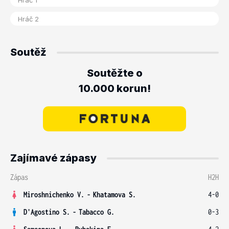
Soutěž
Soutěžte o
10.000 korun!
Zajímavé zápasy
Zápas
H2H
Miroshnichenko V.
-
Khatamova S.
4-0
D'Agostino S.
-
Tabacco G.
0-3