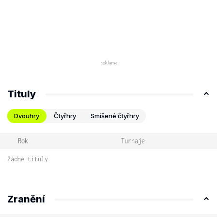
Tituly
Dvouhry
Čtyřhry
Smíšené čtyřhry
Rok
Turnaje
Žádné tituly
Zranění