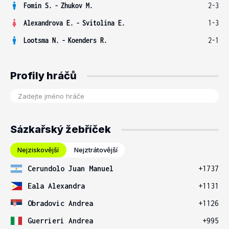
Fomin S.
-
Zhukov M.
2-3
Alexandrova E.
-
Svitolina E.
1-3
Lootsma N.
-
Koenders R.
2-1
Profily hráčů
Sázkařský žebříček
Nejziskovější
Nejztrátovější
Cerundolo Juan Manuel
+1737
Eala Alexandra
+1131
Obradovic Andrea
+1126
Guerrieri Andrea
+995