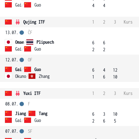
Gai
/
Guo
4
4
Qujing ITF
1
2
3
Kurs
13.07.
ČF
Omae
/
Plipuech
6
6
Gai
/
Guo
2
2
12.07.
OF
Gai
/
Guo
6
4
12
Okuno
/
Zhang
1
6
10
Yuxi ITF
1
2
3
Kurs
08.07.
F
Jiang
/
Tang
6
3
10
Gai
/
Guo
2
6
5
07.07.
SF