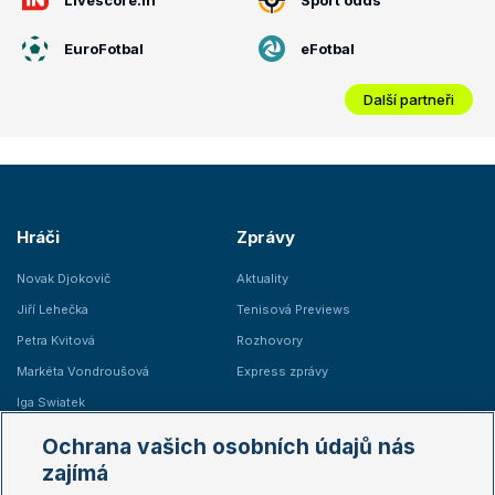
EuroFotbal
eFotbal
Další partneři
Hráči
Zprávy
Novak Djokovič
Aktuality
Jiří Lehečka
Tenisová Previews
Petra Kvitová
Rozhovory
Markéta Vondroušová
Express zprávy
Iga Swiatek
Marie Bouzková
Ochrana vašich osobních údajů nás
Žebříčky
Kalendář turnajů
zajímá