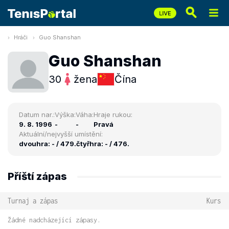
Hráči
Guo Shanshan
Guo Shanshan
30
žena
Čína
Datum nar.:
Výška:
Váha:
Hraje rukou:
9. 8. 1996
-
-
Pravá
Aktuální/nejvyšší umístění:
dvouhra: - / 479.
čtyřhra: - / 476.
Příští zápas
Turnaj a zápas
Kurs
Žádné nadcházející zápasy.