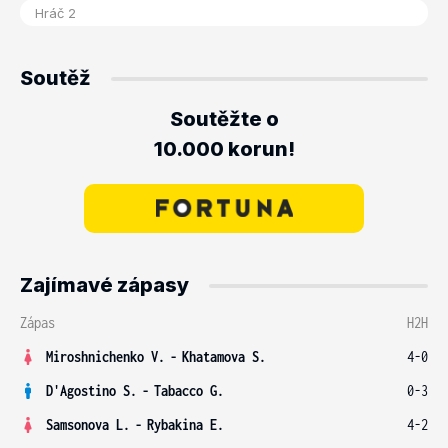
Soutěž
Soutěžte o
10.000 korun!
Zajímavé zápasy
Zápas
H2H
Miroshnichenko V.
-
Khatamova S.
4-0
D'Agostino S.
-
Tabacco G.
0-3
Samsonova L.
-
Rybakina E.
4-2