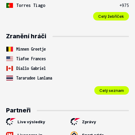
Torres Tiago
+975
Celý žebříček
Zranění hráči
Minnen Greetje
Tiafoe Frances
Diallo Gabriel
Tararudee Lanlana
Celý seznam
Partneři
Live výsledky
Zprávy
Livescore.in
Sport odds