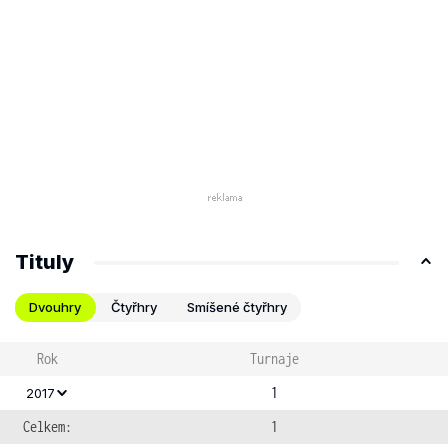
Tituly
Dvouhry
Čtyřhry
Smíšené čtyřhry
Rok
Turnaje
1
2017
Celkem:
1