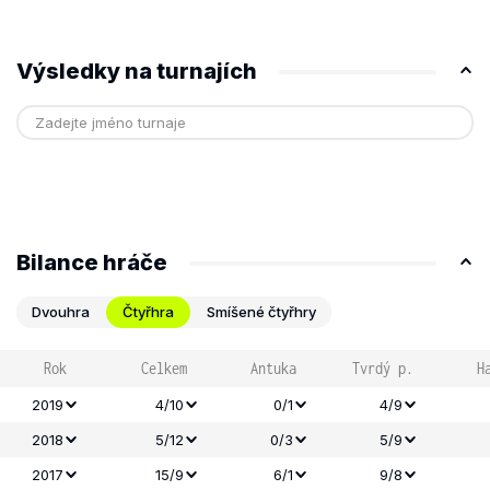
Výsledky na turnajích
Bilance hráče
Dvouhra
Čtyřhra
Smíšené čtyřhry
Rok
Celkem
Antuka
Tvrdý p.
H
2019
4/10
0/1
4/9
2018
5/12
0/3
5/9
2017
15/9
6/1
9/8