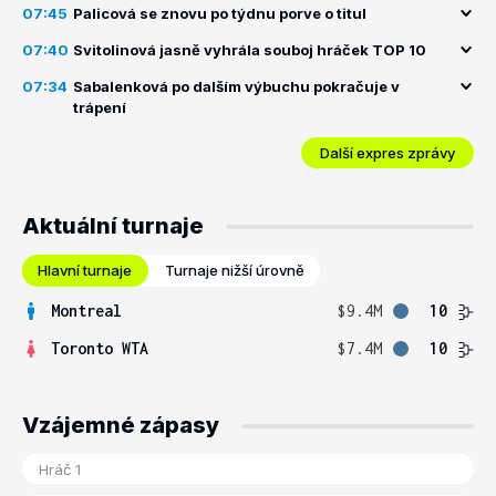
07:45
Palicová se znovu po týdnu porve o titul
07:40
Svitolinová jasně vyhrála souboj hráček TOP 10
07:34
Sabalenková po dalším výbuchu pokračuje v
trápení
Další expres zprávy
Aktuální turnaje
Hlavní turnaje
Turnaje nižší úrovně
Montreal
$9.4M
10
Toronto WTA
$7.4M
10
Vzájemné zápasy