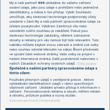
My a naši partneři
999
ukládáme do vašeho zařízení
Žebříček ATP (muži)
Australian Open
osobní údaje, jako jsou údaje o prohlížení nebo jedinečné
Žebříček WTA (ženy)
French Open
identifikátory, a máme k nim přístup. Výběr Souhlasím
umožňuje, aby sledovací technologie podporovaly účely
Sázkařský žebříček
Wimbledon
uvedené v části My a naši partneři zpracováváme údaje za
US Open
účelem poskytování. Výběrem Zamítnout vše nebo
odvoláním svého souhlasu je zakážete. Pokud jsou
Turnaj mistrů
sledovací technologie zakázány, některé zobrazené
Turnaj mistryň
obsahy a reklamy pro vás nemusí být tolik relevantní. Tuto
Aktualní trendy
nabídku můžete kdykoli znovu zobrazit a změnit své volby
nebo souhlas odvolat kliknutím na odkaz Řízení předvoleb
ve spodní části webové stránky. Vaše volby se projeví v
Fotbalové přestupy
našem Internetová stránka. Další podrobnosti naleznete v
Livesport Daily
našich Zásadách ochrany osobních údajů.
Třetí strany
Společně s našimi partnery zpracováváme údaje s
LS Prague Open
tímto cílem:
Používání přesných údajů o zeměpisné poloze . Aktivní
vyhledávání identifikačních údajů v rámci specifických
vlastností zařízení . Ukládání a/nebo přístup k informacím v
Podmínky užití
Nastavení soukromí
zařízení . Personalizovaná reklama a obsah, měření reklam
GDPR a žurnalistika
Reklama
a obsahu, průzkum publika a rozvoj služeb .
Informace o zpracování osobních
Kontakt
Seznam partnerů (dodavatelů)
údajů
Tiráž