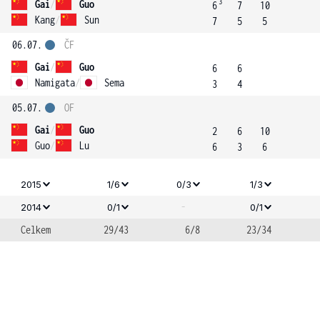
3
Gai
/
Guo
6
7
10
Kang
/
Sun
7
5
5
06.07.
ČF
Gai
/
Guo
6
6
Namigata
/
Sema
3
4
05.07.
OF
Gai
/
Guo
2
6
10
Guo
/
Lu
6
3
6
2015
1/6
0/3
1/3
-
2014
0/1
0/1
Celkem
29/43
6/8
23/34