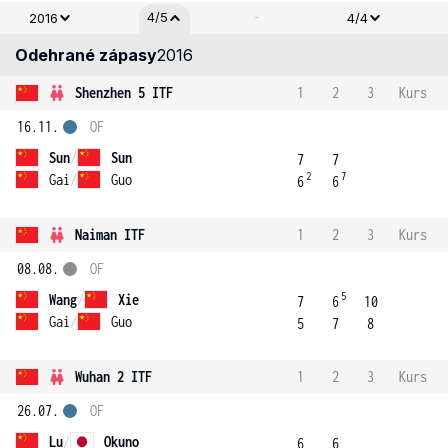
-
4/5
2016
4/4
Odehrané zápasy
2016
Shenzhen 5 ITF
1
2
3
Kurs
16.11.
OF
Sun
/
Sun
7
7
2
7
Gai
/
Guo
6
6
Naiman ITF
1
2
3
Kurs
08.08.
OF
5
Wang
/
Xie
7
6
10
Gai
/
Guo
5
7
8
Wuhan 2 ITF
1
2
3
Kurs
26.07.
OF
Lu
/
Okuno
6
6