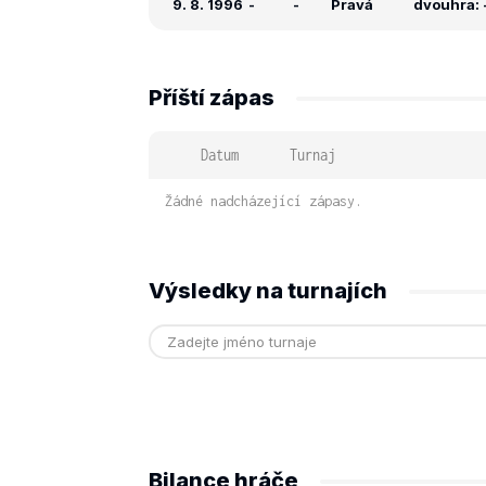
9. 8. 1996
-
-
Pravá
dvouhra: -
Příští zápas
Datum
Turnaj
Žádné nadcházející zápasy.
Výsledky na turnajích
Bilance hráče