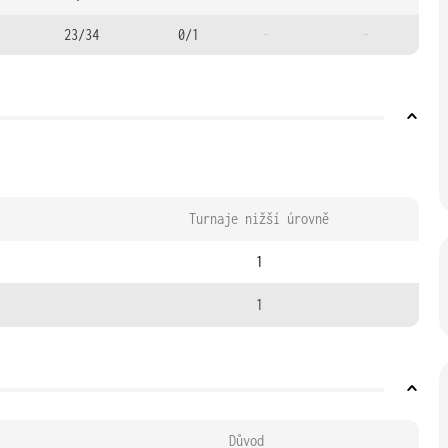
23/34
0/1
-
-
Turnaje nižší úrovně
1
1
Důvod