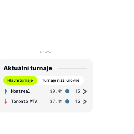
Aktuální turnaje
Hlavní turnaje
Turnaje nižší úrovně
Montreal
$9.4M
16
Toronto WTA
$7.4M
16