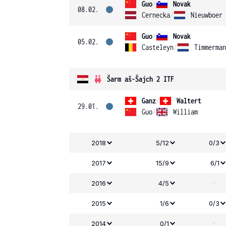
Guo
/
Novak
08.02.
Cernecka
/
Nieuwboer
Guo
/
Novak
05.02.
Casteleyn
/
Timmerman
Šarm aš-Šajch 2 ITF
Ganz
/
Waltert
29.01.
Guo
/
William
2018
5/12
0/3
2017
15/9
6/1
-
2016
4/5
2015
1/6
0/3
-
2014
0/1