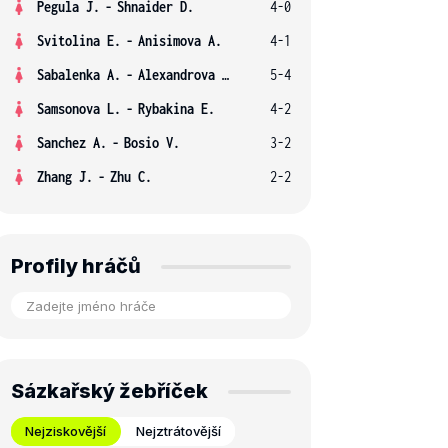
Pegula J.
-
Shnaider D.
4-0
Svitolina E.
-
Anisimova A.
4-1
Sabalenka A.
-
Alexandrova E.
5-4
Samsonova L.
-
Rybakina E.
4-2
Sanchez A.
-
Bosio V.
3-2
Zhang J.
-
Zhu C.
2-2
Profily hráčů
Sázkařský žebříček
Nejziskovější
Nejztrátovější