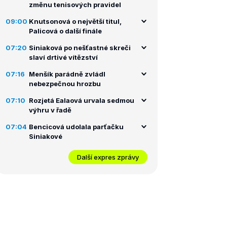
změnu tenisových pravidel
09:00
Knutsonová o největší titul,
Palicová o další finále
07:20
Siniaková po nešťastné skreči
slaví drtivé vítězství
07:16
Menšík parádně zvládl
nebezpečnou hrozbu
07:10
Rozjetá Ealaová urvala sedmou
výhru v řadě
07:04
Bencicová udolala parťačku
Siniakové
Další expres zprávy