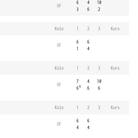
6
4
10
OF
3
6
2
Kolo
1
2
3
Kurs
6
6
OF
1
4
Kolo
1
2
3
Kurs
7
4
10
OF
6
6
6
6
Kolo
1
2
3
Kurs
6
6
OF
4
4