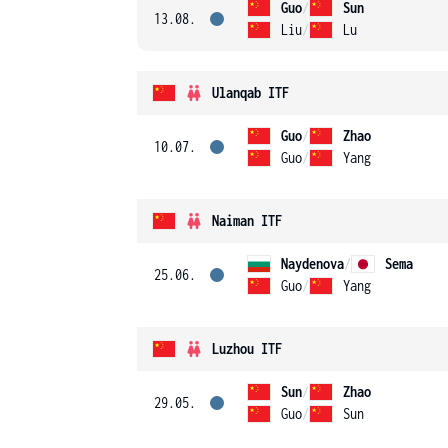
Guo
/
Sun
13.08.
Liu
/
Lu
Ulanqab ITF
Guo
/
Zhao
10.07.
Guo
/
Yang
Naiman ITF
Naydenova
/
Sema
25.06.
Guo
/
Yang
Luzhou ITF
Sun
/
Zhao
29.05.
Guo
/
Sun