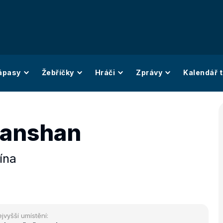
ápasy
Žebříčky
Hráči
Zprávy
Kalendář t
hanshan
ína
jvyšší umístění: