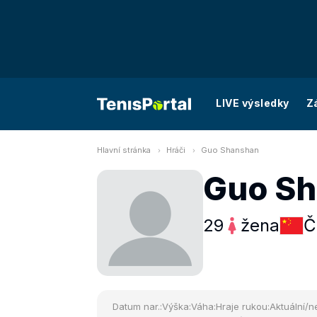
LIVE výsledky
Z
Hlavní stránka
Hráči
Guo Shanshan
Guo S
29
žena
Č
Datum nar.:
Výška:
Váha:
Hraje rukou:
Aktuální/ne