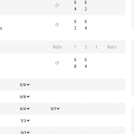
6
6
ČF
4
2
6
6
OF
s
2
4
Kolo
1
2
3
Kurs
6
6
OF
0
4
-
-
-
5/9
-
-
-
9/8
-
-
4/4
0/1
-
-
-
1/3
-
-
-
0/1