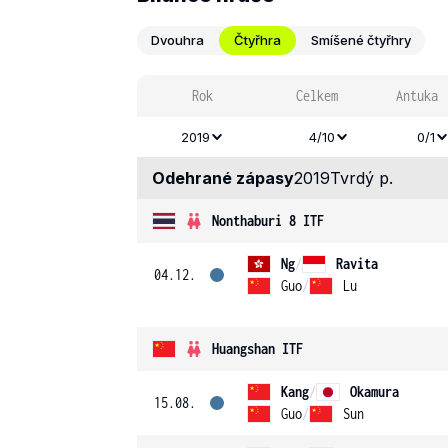
Dvouhra
Čtyřhra
Smíšené čtyřhry
Rok
Celkem
Antuka
2019
4/10
0/1
Odehrané zápasy
2019
Tvrdý p.
Nonthaburi 8 ITF
Ng
/
Ravita
04.12.
Guo
/
Lu
Huangshan ITF
Kang
/
Okamura
15.08.
Guo
/
Sun