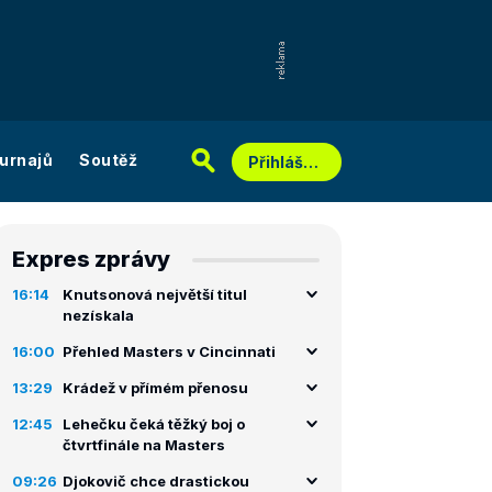
urnajů
Soutěž
Přihlášení
Expres zprávy
16:14
Knutsonová největší titul
nezískala
16:00
Přehled Masters v Cincinnati
13:29
Krádež v přímém přenosu
12:45
Lehečku čeká těžký boj o
čtvrtfinále na Masters
09:26
Djokovič chce drastickou