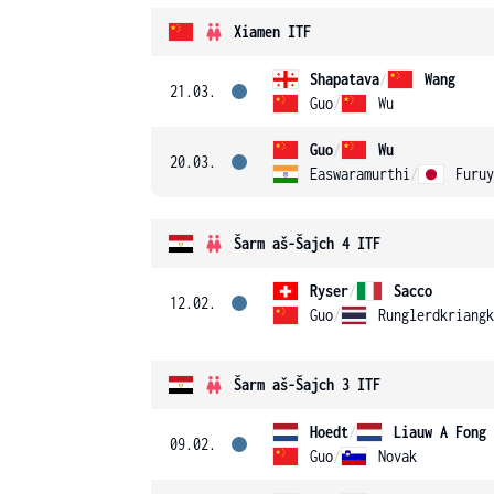
Xiamen ITF
Shapatava
/
Wang
21.03.
Guo
/
Wu
Guo
/
Wu
20.03.
Easwaramurthi
/
Furuy
Šarm aš-Šajch 4 ITF
Ryser
/
Sacco
12.02.
Guo
/
Runglerdkriangk
Šarm aš-Šajch 3 ITF
Hoedt
/
Liauw A Fong
09.02.
Guo
/
Novak