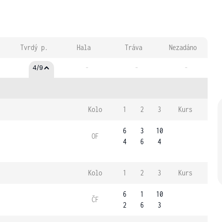
Tvrdý p.
Hala
Tráva
Nezadáno
-
-
-
4/9
Kolo
1
2
3
Kurs
6
3
10
OF
4
6
4
Kolo
1
2
3
Kurs
6
1
10
ČF
2
6
3