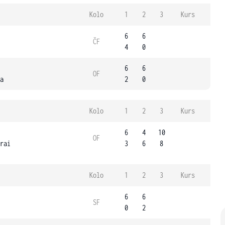
Kolo
1
2
3
Kurs
6
6
ČF
4
0
6
6
OF
a
2
0
Kolo
1
2
3
Kurs
6
4
10
OF
rai
3
6
8
Kolo
1
2
3
Kurs
6
6
SF
0
2