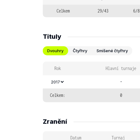
Celkem
29/43
6/8
Tituly
Dvouhry
Čtyřhry
Smíšené čtyřhry
Rok
Hlavní turnaje
-
2017
Celkem:
0
Zranění
Datum
Turnaj