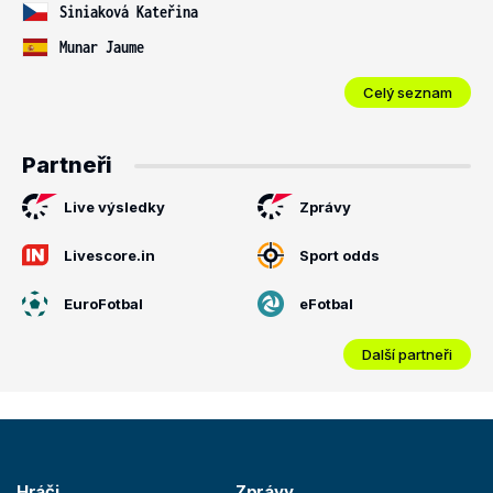
Siniaková Kateřina
Munar Jaume
Celý seznam
Partneři
Live výsledky
Zprávy
Livescore.in
Sport odds
EuroFotbal
eFotbal
Další partneři
Hráči
Zprávy