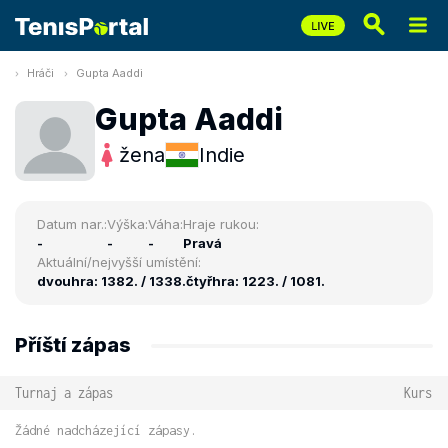
Hráči
Gupta Aaddi
Gupta Aaddi
žena
Indie
Datum nar.:
Výška:
Váha:
Hraje rukou:
-
-
-
Pravá
Aktuální/nejvyšší umístění:
dvouhra: 1382. / 1338.
čtyřhra: 1223. / 1081.
Příští zápas
Turnaj a zápas
Kurs
Žádné nadcházející zápasy.