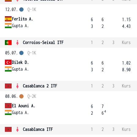
12.07.
Q-1K
Ferlito A.
6
6
1.15
Gupta A.
3
2
4.43
Corroios-Seixal ITF
1
2
3
Kurs
05.07.
Q-1K
Dilek D.
6
6
1.02
Gupta A.
3
2
8.90
Casablanca 2 ITF
1
2
3
Kurs
08.06.
Q-2K
El Aouni A.
6
7
4
Gupta A.
2
6
Casablanca ITF
1
2
3
Kurs