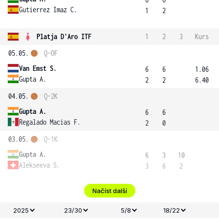
Gutierrez Imaz C.
1
2
Platja D'Aro ITF
1
2
3
Kurs
05.05.
Q-OF
Van Emst S.
6
6
1.06
Gupta A.
2
2
6.40
04.05.
Q-2K
Gupta A.
6
6
Regalado Macias F.
2
0
03.05.
Q-1K
Gupta A.
6
3
10
Alekseeva S.
3
6
2
Načíst další
2025
23/30
5/8
18/22