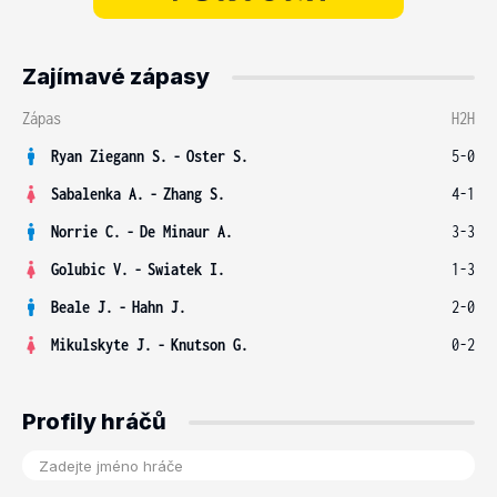
Zajímavé zápasy
Zápas
H2H
Ryan Ziegann S.
-
Oster S.
5-0
Sabalenka A.
-
Zhang S.
4-1
Norrie C.
-
De Minaur A.
3-3
Golubic V.
-
Swiatek I.
1-3
Beale J.
-
Hahn J.
2-0
Mikulskyte J.
-
Knutson G.
0-2
Profily hráčů