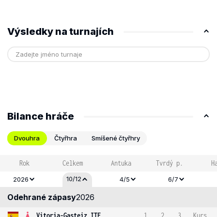
Výsledky na turnajích
Bilance hráče
Dvouhra
Čtyřhra
Smíšené čtyřhry
Rok
Celkem
Antuka
Tvrdý p.
H
10/12
2026
4/5
6/7
Odehrané zápasy
2026
Vitoria-Gasteiz ITF
1
2
3
Kurs