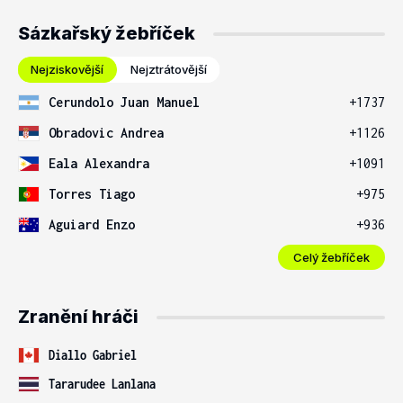
Sázkařský žebříček
Nejziskovější
Nejztrátovější
Cerundolo Juan Manuel
+1737
Obradovic Andrea
+1126
Eala Alexandra
+1091
Torres Tiago
+975
Aguiard Enzo
+936
Celý žebříček
Zranění hráči
Diallo Gabriel
Tararudee Lanlana