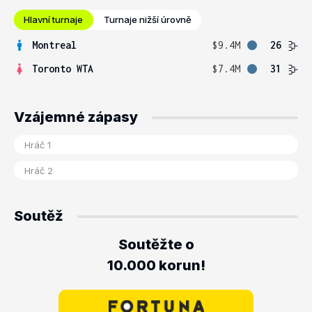
Hlavní turnaje
Turnaje nižší úrovně
Montreal
$9.4M
26
Toronto WTA
$7.4M
31
Vzájemné zápasy
Soutěž
Soutěžte o
10.000 korun!