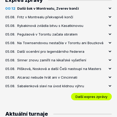
Expres zprávy
00:12
Další šok v Montrealu, Zverev končí
05.08.
Fritz v Montrealu překvapivě končí
05.08.
Rybakinová zvládla bitvu s Kasatkinovou
05.08.
Pegulaová v Torontu začala obratem
05.08.
Na Townsendovou nestačila v Torontu ani Bouzková
05.08.
Další ocenění pro legendárního Federera
05.08.
Sinner znovu zamířil na lékařské vyšetření
05.08.
Plíšková, Nosková a další Češi nastoupí na Masters
05.08.
Alcaraz nebude hrát ani v Cincinnati
05.08.
Sabalenková slaví na úvod klidnou výhru
Další expres zprávy
Aktuální turnaje