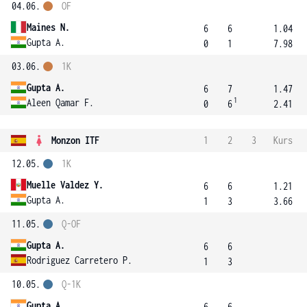
04.06.
OF
Maines N.
6
6
1.04
Gupta A.
0
1
7.98
03.06.
1K
Gupta A.
6
7
1.47
1
Aleen Qamar F.
0
6
2.41
Monzon ITF
1
2
3
Kurs
12.05.
1K
Muelle Valdez Y.
6
6
1.21
Gupta A.
1
3
3.66
11.05.
Q-OF
Gupta A.
6
6
Rodriguez Carretero P.
1
3
10.05.
Q-1K
Gupta A.
6
6