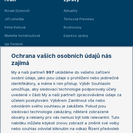
Novak Djokovič
Aktuality
Jiří Lehečka
Tenisová Previews
Petra Kvitová
Rozhovory
Markéta Vondroušová
Express zprávy
Iga Swiatek
Marie Bouzková
Ochrana vašich osobních údajů nás
Žebříčky
Kalendář turnajů
zajímá
My a naši partneři
997
ukládáme do vašeho zařízení
Žebříček ATP (muži)
Australian Open
osobní údaje, jako jsou údaje o prohlížení nebo jedinečné
Žebříček WTA (ženy)
French Open
identifikátory, a máme k nim přístup. Výběr Souhlasím
umožňuje, aby sledovací technologie podporovaly účely
Sázkařský žebříček
Wimbledon
uvedené v části My a naši partneři zpracováváme údaje za
US Open
účelem poskytování. Výběrem Zamítnout vše nebo
odvoláním svého souhlasu je zakážete. Pokud jsou
Turnaj mistrů
sledovací technologie zakázány, některé zobrazené
Turnaj mistryň
obsahy a reklamy pro vás nemusí být tolik relevantní. Tuto
Aktualní trendy
nabídku můžete kdykoli znovu zobrazit a změnit své volby
nebo souhlas odvolat kliknutím na odkaz Řízení předvoleb