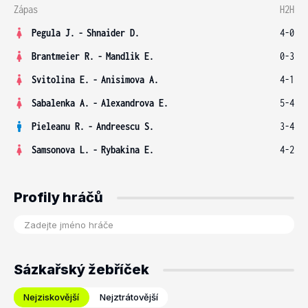
Zápas
H2H
Pegula J.
-
Shnaider D.
4-0
Brantmeier R.
-
Mandlik E.
0-3
Svitolina E.
-
Anisimova A.
4-1
Sabalenka A.
-
Alexandrova E.
5-4
Pieleanu R.
-
Andreescu S.
3-4
Samsonova L.
-
Rybakina E.
4-2
Profily hráčů
Sázkařský žebříček
Nejziskovější
Nejztrátovější