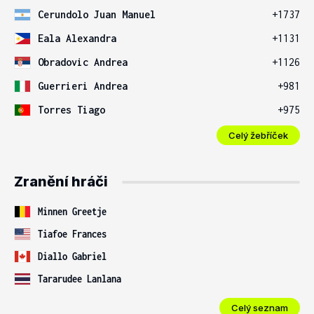
Cerundolo Juan Manuel
+1737
Eala Alexandra
+1131
Obradovic Andrea
+1126
Guerrieri Andrea
+981
Torres Tiago
+975
Celý žebříček
Zranění hráči
Minnen Greetje
Tiafoe Frances
Diallo Gabriel
Tararudee Lanlana
Celý seznam