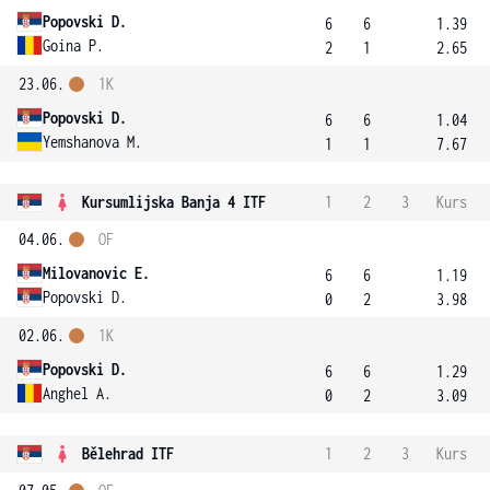
Popovski D.
6
6
1.39
Goina P.
2
1
2.65
23.06.
1K
Popovski D.
6
6
1.04
Yemshanova M.
1
1
7.67
Kursumlijska Banja 4 ITF
1
2
3
Kurs
04.06.
OF
Milovanovic E.
6
6
1.19
Popovski D.
0
2
3.98
02.06.
1K
Popovski D.
6
6
1.29
Anghel A.
0
2
3.09
Bělehrad ITF
1
2
3
Kurs