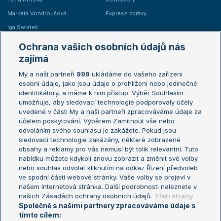
Markéta Vondroušová
Express zprávy
Iga Swiatek
Marie Bouzková
Ochrana vašich osobních údajů nás
Žebříčky
Kalendář turnajů
zajímá
My a naši partneři
999
ukládáme do vašeho zařízení
Žebříček ATP (muži)
Australian Open
osobní údaje, jako jsou údaje o prohlížení nebo jedinečné
Žebříček WTA (ženy)
French Open
identifikátory, a máme k nim přístup. Výběr Souhlasím
umožňuje, aby sledovací technologie podporovaly účely
Sázkařský žebříček
Wimbledon
uvedené v části My a naši partneři zpracováváme údaje za
US Open
účelem poskytování. Výběrem Zamítnout vše nebo
odvoláním svého souhlasu je zakážete. Pokud jsou
Turnaj mistrů
sledovací technologie zakázány, některé zobrazené
Turnaj mistryň
obsahy a reklamy pro vás nemusí být tolik relevantní. Tuto
Aktualní trendy
nabídku můžete kdykoli znovu zobrazit a změnit své volby
nebo souhlas odvolat kliknutím na odkaz Řízení předvoleb
ve spodní části webové stránky. Vaše volby se projeví v
Fotbalové přestupy
našem Internetová stránka. Další podrobnosti naleznete v
Livesport Daily
našich Zásadách ochrany osobních údajů.
Třetí strany
Společně s našimi partnery zpracováváme údaje s
LS Prague Open
tímto cílem: