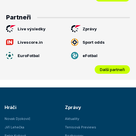
Partneři
Live výsledky
Zprávy
Livescore.in
Sport odds
EuroFotbal
eFotbal
Další partneři
Hráči
Zprávy
Novak Djokovič
Aktuality
Jiří Lehečka
Tenisová Previews
Petra Kvitová
Rozhovory