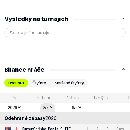
Výsledky na turnajích
Bilance hráče
Dvouhra
Čtyřhra
Smíšené čtyřhry
Rok
Celkem
Antuka
Tvrdý p.
H
-
6/7
2026
6/5
Odehrané zápasy
2026
Kursumlijska Banja 9 ITF
1
2
3
Kurs