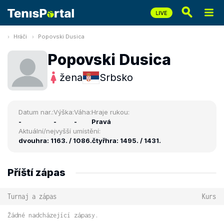
Hráči
Popovski Dusica
Popovski Dusica
žena
Srbsko
Datum nar.:
Výška:
Váha:
Hraje rukou:
-
-
-
Pravá
Aktuální/nejvyšší umístění:
dvouhra: 1163. / 1086.
čtyřhra: 1495. / 1431.
Příští zápas
Turnaj a zápas
Kurs
Žádné nadcházející zápasy.