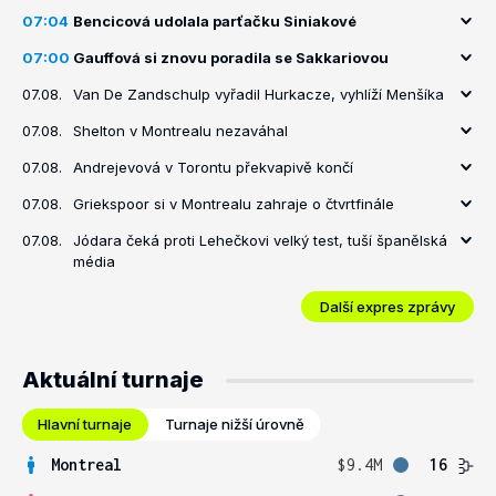
07:04
Bencicová udolala parťačku Siniakové
07:00
Gauffová si znovu poradila se Sakkariovou
07.08.
Van De Zandschulp vyřadil Hurkacze, vyhlíží Menšíka
07.08.
Shelton v Montrealu nezaváhal
07.08.
Andrejevová v Torontu překvapivě končí
07.08.
Griekspoor si v Montrealu zahraje o čtvrtfinále
07.08.
Jódara čeká proti Lehečkovi velký test, tuší španělská
média
Další expres zprávy
Aktuální turnaje
Hlavní turnaje
Turnaje nižší úrovně
Montreal
$9.4M
16