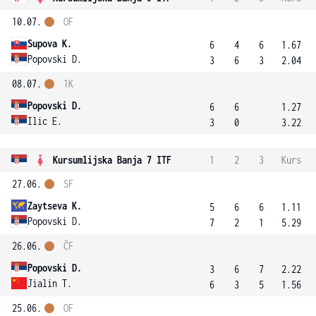
10.07.
OF
Supova K.
6
4
6
1.67
Popovski D.
3
6
3
2.04
08.07.
1K
Popovski D.
6
6
1.27
Ilic E.
3
0
3.22
Kursumlijska Banja 7 ITF
1
2
3
Kurs
27.06.
SF
Zaytseva K.
5
6
6
1.11
Popovski D.
7
2
1
5.29
26.06.
ČF
Popovski D.
3
6
7
2.22
Jialin T.
6
3
5
1.56
25.06.
OF