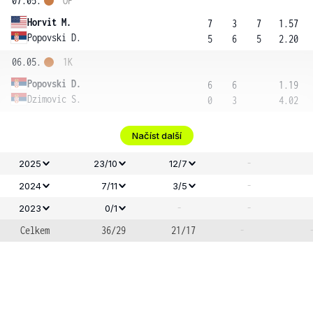
07.05.
OF
Horvit M.
7
3
7
1.57
Popovski D.
5
6
5
2.20
06.05.
1K
Popovski D.
6
6
1.19
Dzimovic S.
0
3
4.02
Načíst další
-
2025
23/10
12/7
-
2024
7/11
3/5
-
-
2023
0/1
Celkem
36/29
21/17
-