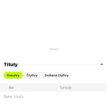
Tituly
Dvouhry
Čtyřhry
Smíšené čtyřhry
Rok
Turnaje
Žádné tituly