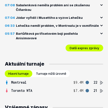
07:08
Sabalenková neměla problém ani se zkušenou
Číňankou
07:04
Jódar vyřídil i Musettiho a vyzve Lehečku
06:33
Lehečka neměl problém, v Montrealu je v osmifinále
05:57
Bartůňková po třísetovém boji podlehla
Anisimovové
Další expres zprávy
Aktuální turnaje
Hlavní turnaje
Turnaje nižší úrovně
Montreal
$9.4M
22
Toronto WTA
$7.4M
21
Vzájemné zápasy