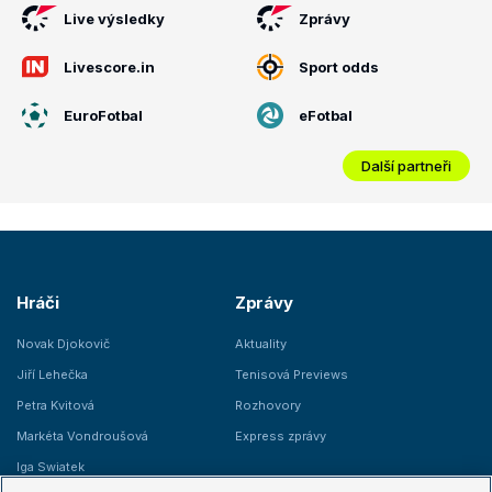
Live výsledky
Zprávy
Livescore.in
Sport odds
EuroFotbal
eFotbal
Další partneři
Hráči
Zprávy
Novak Djokovič
Aktuality
Jiří Lehečka
Tenisová Previews
Petra Kvitová
Rozhovory
Markéta Vondroušová
Express zprávy
Iga Swiatek