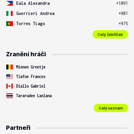
Eala Alexandra
+1091
Guerrieri Andrea
+981
Torres Tiago
+975
Celý žebříček
Zranění hráči
Minnen Greetje
Tiafoe Frances
Diallo Gabriel
Tararudee Lanlana
Celý seznam
Partneři