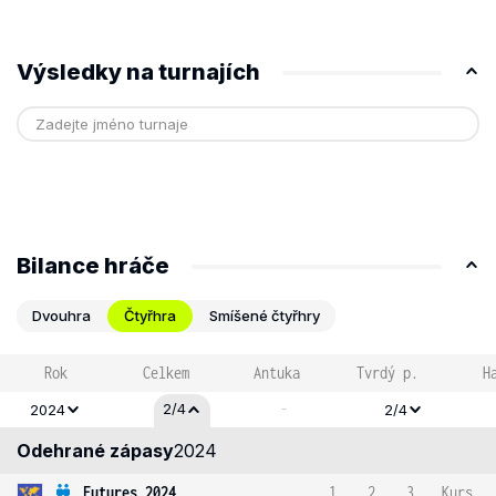
Výsledky na turnajích
Bilance hráče
Dvouhra
Čtyřhra
Smíšené čtyřhry
Rok
Celkem
Antuka
Tvrdý p.
H
-
2/4
2024
2/4
Odehrané zápasy
2024
Futures 2024
1
2
3
Kurs