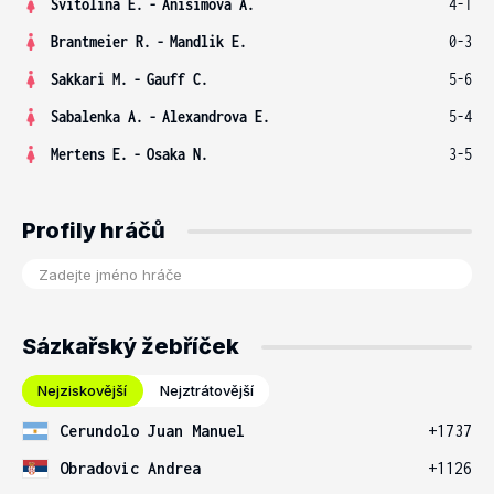
Svitolina E.
-
Anisimova A.
4-1
Brantmeier R.
-
Mandlik E.
0-3
Sakkari M.
-
Gauff C.
5-6
Sabalenka A.
-
Alexandrova E.
5-4
Mertens E.
-
Osaka N.
3-5
Profily hráčů
Sázkařský žebříček
Nejziskovější
Nejztrátovější
Cerundolo Juan Manuel
+1737
Obradovic Andrea
+1126