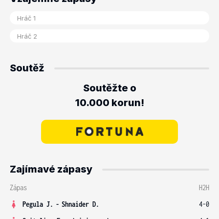
Soutěž
Soutěžte o
10.000 korun!
Zajímavé zápasy
Zápas
H2H
Pegula J.
-
Shnaider D.
4-0