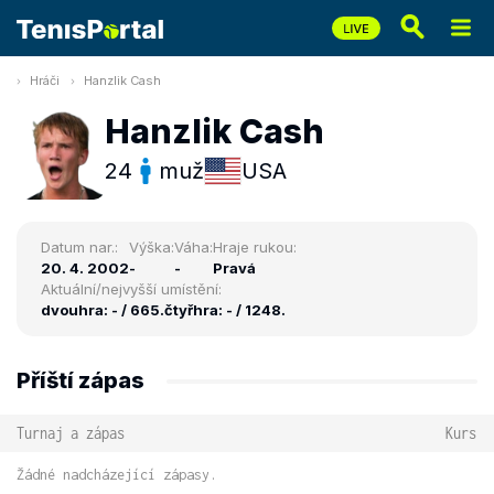
Hráči
Hanzlik Cash
Hanzlik Cash
24
muž
USA
Datum nar.:
Výška:
Váha:
Hraje rukou:
20. 4. 2002
-
-
Pravá
Aktuální/nejvyšší umístění:
dvouhra: - / 665.
čtyřhra: - / 1248.
Příští zápas
Turnaj a zápas
Kurs
Žádné nadcházející zápasy.