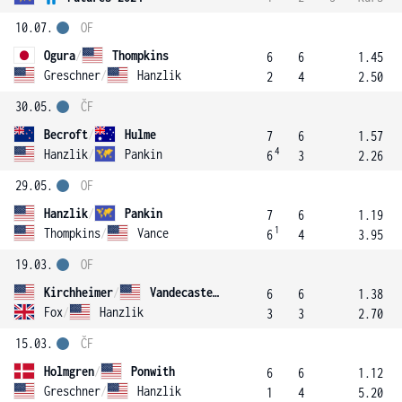
10.07.
OF
Ogura
/
Thompkins
6
6
1.45
Greschner
/
Hanzlik
2
4
2.50
30.05.
ČF
Becroft
/
Hulme
7
6
1.57
4
Hanzlik
/
Pankin
6
3
2.26
29.05.
OF
Hanzlik
/
Pankin
7
6
1.19
1
Thompkins
/
Vance
6
4
3.95
19.03.
OF
Kirchheimer
/
Vandecasteele
6
6
1.38
Fox
/
Hanzlik
3
3
2.70
15.03.
ČF
Holmgren
/
Ponwith
6
6
1.12
Greschner
/
Hanzlik
1
4
5.20