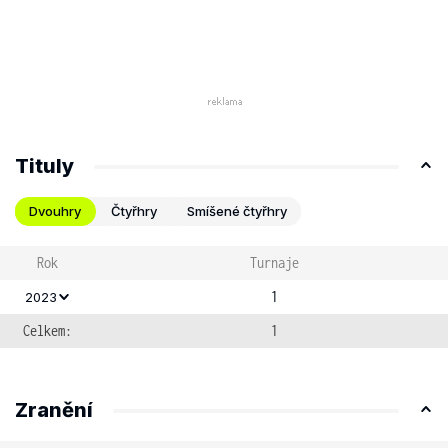
Tituly
Dvouhry
Čtyřhry
Smíšené čtyřhry
Rok
Turnaje
1
2023
Celkem:
1
Zranění