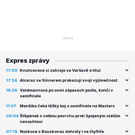
Expres zprávy
17:50
Knutsonová si zahraje ve Varšavě o titul
17:24
Alcaraz se Sinnerem prokazují svoji výjimečnost
16:26
Valdmannová po osmi zápasech padla, končí v
semifinále
11:37
Menšíka čeká těžký boj o osmifinále na Masters
09:04
Štěpánek s volbou povrchu proti Spojeným státům
nesouhlasí
07:15
Nosková s Bouzkovou dohrály i ve čtyřhře