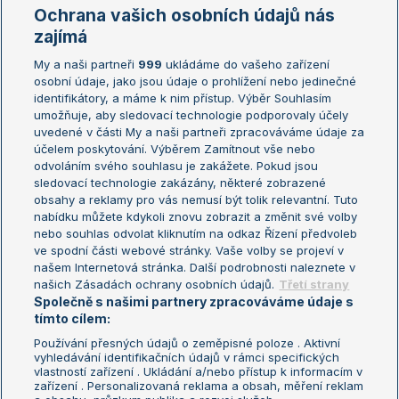
Marie Bouzková
Ochrana vašich osobních údajů nás
Žebříčky
Kalendář turnajů
zajímá
My a naši partneři
999
ukládáme do vašeho zařízení
Žebříček ATP (muži)
Australian Open
osobní údaje, jako jsou údaje o prohlížení nebo jedinečné
Žebříček WTA (ženy)
French Open
identifikátory, a máme k nim přístup. Výběr Souhlasím
umožňuje, aby sledovací technologie podporovaly účely
Sázkařský žebříček
Wimbledon
uvedené v části My a naši partneři zpracováváme údaje za
US Open
účelem poskytování. Výběrem Zamítnout vše nebo
odvoláním svého souhlasu je zakážete. Pokud jsou
Turnaj mistrů
sledovací technologie zakázány, některé zobrazené
Turnaj mistryň
obsahy a reklamy pro vás nemusí být tolik relevantní. Tuto
Aktualní trendy
nabídku můžete kdykoli znovu zobrazit a změnit své volby
nebo souhlas odvolat kliknutím na odkaz Řízení předvoleb
ve spodní části webové stránky. Vaše volby se projeví v
Fotbalové přestupy
našem Internetová stránka. Další podrobnosti naleznete v
Livesport Daily
našich Zásadách ochrany osobních údajů.
Třetí strany
Společně s našimi partnery zpracováváme údaje s
LS Prague Open
tímto cílem:
Používání přesných údajů o zeměpisné poloze . Aktivní
vyhledávání identifikačních údajů v rámci specifických
vlastností zařízení . Ukládání a/nebo přístup k informacím v
Podmínky užití
Nastavení soukromí
zařízení . Personalizovaná reklama a obsah, měření reklam
GDPR a žurnalistika
Reklama