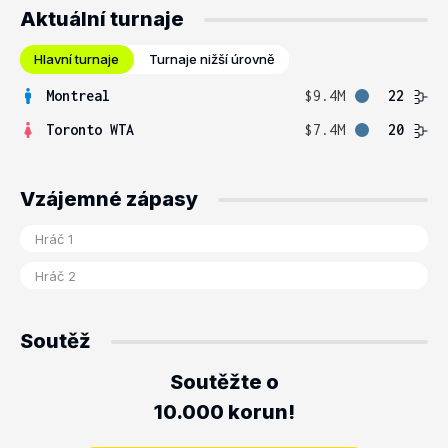
Aktuální turnaje
Hlavní turnaje
Turnaje nižší úrovně
Montreal
$9.4M
22
Toronto WTA
$7.4M
20
Vzájemné zápasy
Soutěž
Soutěžte o
10.000 korun!