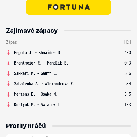
Zajímavé zápasy
Zápas
H2H
Pegula J.
-
Shnaider D.
4-0
Brantmeier R.
-
Mandlik E.
0-3
Sakkari M.
-
Gauff C.
5-6
Sabalenka A.
-
Alexandrova E.
5-4
Mertens E.
-
Osaka N.
3-5
Kostyuk M.
-
Swiatek I.
1-3
Profily hráčů