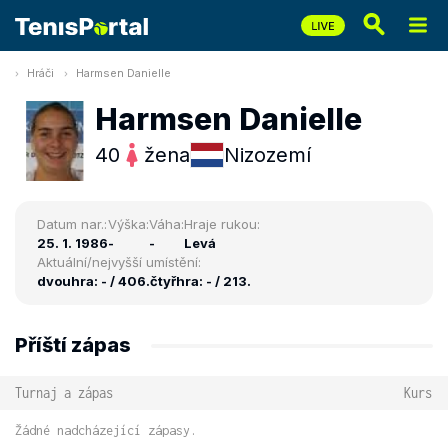
Hráči
Harmsen Danielle
Harmsen Danielle
40
žena
Nizozemí
Datum nar.:
Výška:
Váha:
Hraje rukou:
25. 1. 1986
-
-
Levá
Aktuální/nejvyšší umístění:
dvouhra: - / 406.
čtyřhra: - / 213.
Příští zápas
Turnaj a zápas
Kurs
Žádné nadcházející zápasy.