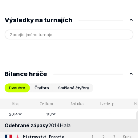
Výsledky na turnajích
Bilance hráče
Dvouhra
Čtyřhra
Smíšené čtyřhry
Rok
Celkem
Antuka
Tvrdý p.
H
-
-
2014
1/3
Odehrané zápasy
2014
Hala
Mistrovství Francie
1
2
3
Kurs