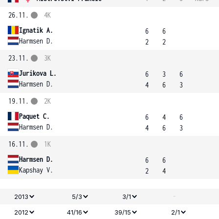
26.11.
4K
Ignatik A.
6
6
Harmsen D.
2
2
23.11.
3K
Jurikova L.
6
3
6
Harmsen D.
4
6
3
19.11.
2K
Paquet C.
6
4
6
Harmsen D.
4
6
3
16.11.
1K
Harmsen D.
6
6
Kapshay V.
2
4
-
2013
5/3
3/1
2012
41/16
39/15
2/1