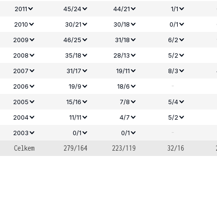
2011
45/24
44/21
1/1
2010
30/21
30/18
0/1
2009
46/25
31/18
6/2
2008
35/18
28/13
5/2
2007
31/17
19/11
8/3
-
2006
19/9
18/6
2005
15/16
7/8
5/4
2004
11/11
4/7
5/2
-
2003
0/1
0/1
Celkem
279/164
223/119
32/16