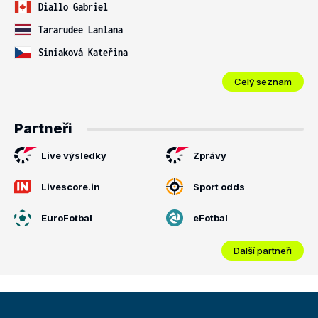
Diallo Gabriel
Tararudee Lanlana
Siniaková Kateřina
Celý seznam
Partneři
Live výsledky
Zprávy
Livescore.in
Sport odds
EuroFotbal
eFotbal
Další partneři