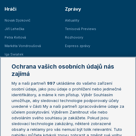
Hráči
Zprávy
Novak Djokovič
Aktuality
Jiří Lehečka
Tenisová Previews
Petra Kvitová
Rozhovory
Markéta Vondroušová
Express zprávy
Iga Swiatek
Marie Bouzková
Ochrana vašich osobních údajů nás
Žebříčky
Kalendář turnajů
zajímá
My a naši partneři
997
ukládáme do vašeho zařízení
Žebříček ATP (muži)
Australian Open
osobní údaje, jako jsou údaje o prohlížení nebo jedinečné
Žebříček WTA (ženy)
French Open
identifikátory, a máme k nim přístup. Výběr Souhlasím
umožňuje, aby sledovací technologie podporovaly účely
Sázkařský žebříček
Wimbledon
uvedené v části My a naši partneři zpracováváme údaje za
US Open
účelem poskytování. Výběrem Zamítnout vše nebo
odvoláním svého souhlasu je zakážete. Pokud jsou
Turnaj mistrů
sledovací technologie zakázány, některé zobrazené
Turnaj mistryň
obsahy a reklamy pro vás nemusí být tolik relevantní. Tuto
Aktualní trendy
nabídku můžete kdykoli znovu zobrazit a změnit své volby