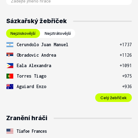
Sázkařský žebříček
Nejziskovější
Nejztrátovější
Cerundolo Juan Manuel
+1737
Obradovic Andrea
+1126
Eala Alexandra
+1091
Torres Tiago
+975
Aguiard Enzo
+936
Celý žebříček
Zranění hráči
Tiafoe Frances