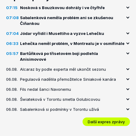
07:15
Nosková s Bouzkovou dohrály i ve čtyřhře
07:08
Sabalenková neměla problém ani se zkušenou
Číňankou
07:04
Jódar vyřídil i Musettiho a vyzve Lehečku
06:33
Lehečka neměl problém, v Montrealu je v osmifinále
05:57
Bartůňková po třísetovém boji podlehla
Anisimovové
06.08.
Alcaraz by podle experta měl ukončit sezonu
06.08.
Pegulaová nadělila přemožitelce Siniakové kanára
06.08.
Fils nedal šanci Navonemu
06.08.
Šwiateková v Torontu smetla Golubicovou
06.08.
Sabalenková si podmínky v Torontu užívá
Další expres zprávy