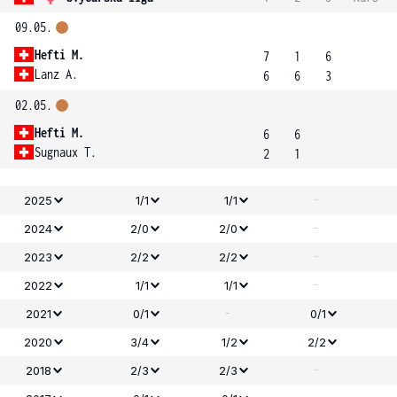
09.05.
Hefti M.
7
1
6
Lanz A.
6
6
3
02.05.
Hefti M.
6
6
Sugnaux T.
2
1
-
2025
1/1
1/1
-
2024
2/0
2/0
-
2023
2/2
2/2
-
2022
1/1
1/1
-
2021
0/1
0/1
2020
3/4
1/2
2/2
-
2018
2/3
2/3