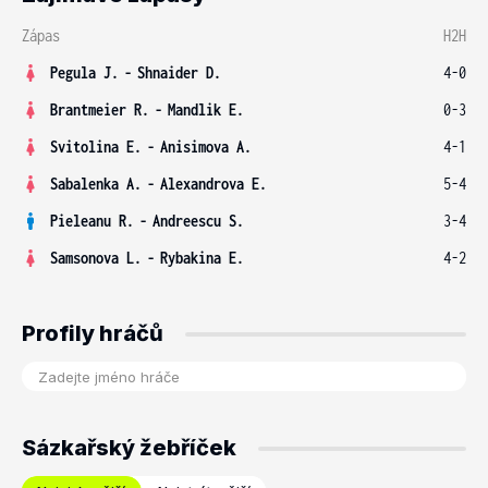
Zápas
H2H
Pegula J.
-
Shnaider D.
4-0
Brantmeier R.
-
Mandlik E.
0-3
Svitolina E.
-
Anisimova A.
4-1
Sabalenka A.
-
Alexandrova E.
5-4
Pieleanu R.
-
Andreescu S.
3-4
Samsonova L.
-
Rybakina E.
4-2
Profily hráčů
Sázkařský žebříček