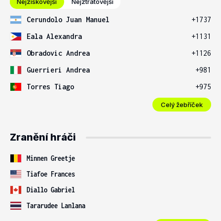
Nejziskovější
Nejztrátovější
Cerundolo Juan Manuel
+1737
Eala Alexandra
+1131
Obradovic Andrea
+1126
Guerrieri Andrea
+981
Torres Tiago
+975
Celý žebříček
Zranění hráči
Minnen Greetje
Tiafoe Frances
Diallo Gabriel
Tararudee Lanlana