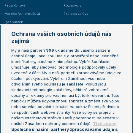
Petra Kvitová
Rozhovory
Markéta Vondroušová
Express zprávy
Iga Swiatek
Marie Bouzková
Ochrana vašich osobních údajů nás
Žebříčky
Kalendář turnajů
zajímá
My a naši partneři
999
ukládáme do vašeho zařízení
Žebříček ATP (muži)
Australian Open
osobní údaje, jako jsou údaje o prohlížení nebo jedinečné
Žebříček WTA (ženy)
French Open
identifikátory, a máme k nim přístup. Výběr Souhlasím
umožňuje, aby sledovací technologie podporovaly účely
Sázkařský žebříček
Wimbledon
uvedené v části My a naši partneři zpracováváme údaje za
US Open
účelem poskytování. Výběrem Zamítnout vše nebo
odvoláním svého souhlasu je zakážete. Pokud jsou
Turnaj mistrů
sledovací technologie zakázány, některé zobrazené
Turnaj mistryň
obsahy a reklamy pro vás nemusí být tolik relevantní. Tuto
Aktualní trendy
nabídku můžete kdykoli znovu zobrazit a změnit své volby
nebo souhlas odvolat kliknutím na odkaz Řízení předvoleb
ve spodní části webové stránky. Vaše volby se projeví v
Fotbalové přestupy
našem Internetová stránka. Další podrobnosti naleznete v
Livesport Daily
našich Zásadách ochrany osobních údajů.
Třetí strany
Společně s našimi partnery zpracováváme údaje s
LS Prague Open