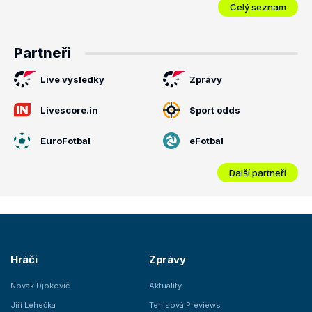
Celý seznam
Partneři
Live výsledky
Zprávy
Livescore.in
Sport odds
EuroFotbal
eFotbal
Další partneři
Hráči
Zprávy
Novak Djokovič
Aktuality
Jiří Lehečka
Tenisová Previews