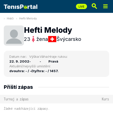
Hráči
Hefti Melody
Hefti Melody
23
žena
Švýcarsko
Datum nar.:
Výška:
Váha:
Hraje rukou:
22. 9. 2002
-
-
Pravá
Aktuální/nejvyšší umístění:
dvouhra: - / -
čtyřhra: - / 1457.
Příští zápas
Turnaj a zápas
Kurs
Žádné nadcházející zápasy.