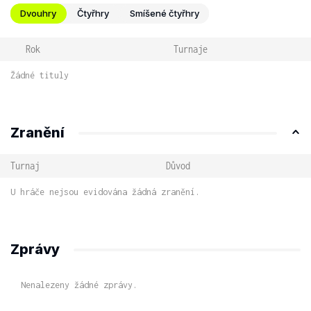
Dvouhry
Čtyřhry
Smíšené čtyřhry
Rok
Turnaje
Žádné tituly
Zranění
Turnaj
Důvod
U hráče nejsou evidována žádná zranění.
Zprávy
Nenalezeny žádné zprávy.