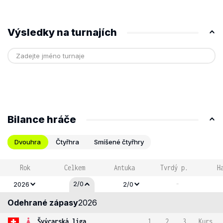
Výsledky na turnajích
Bilance hráče
Dvouhra
Čtyřhra
Smíšené čtyřhry
Rok
Celkem
Antuka
Tvrdý p.
H
-
2/0
2026
2/0
Odehrané zápasy
2026
Švýcarská liga
1
2
3
Kurs