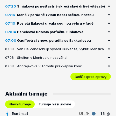
07:20
Siniaková po nešťastné skreči slaví drtivé vítězství
07:16
Menšík parádně zvládl nebezpečnou hrozbu
07:10
Rozjetá Ealaová urvala sedmou výhru v řadě
07:04
Bencicová udolala parťačku Siniakové
07:00
Gauffová si znovu poradila se Sakkariovou
07.08.
Van De Zandschulp vyřadil Hurkacze, vyhlíží Menšíka
07.08.
Shelton v Montrealu nezaváhal
07.08.
Andrejevová v Torontu překvapivě končí
Další expres zprávy
Aktuální turnaje
Hlavní turnaje
Turnaje nižší úrovně
Montreal
$9.4M
16