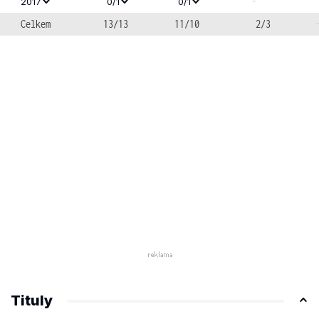
-
2017
0/1
0/1
Celkem
13/13
11/10
2/3
Tituly