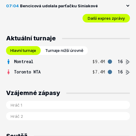
07:04
Bencicová udolala parťačku Siniakové
Další expres zprávy
Aktuální turnaje
Hlavní turnaje
Turnaje nižší úrovně
Montreal
$9.4M
16
Toronto WTA
$7.4M
16
Vzájemné zápasy