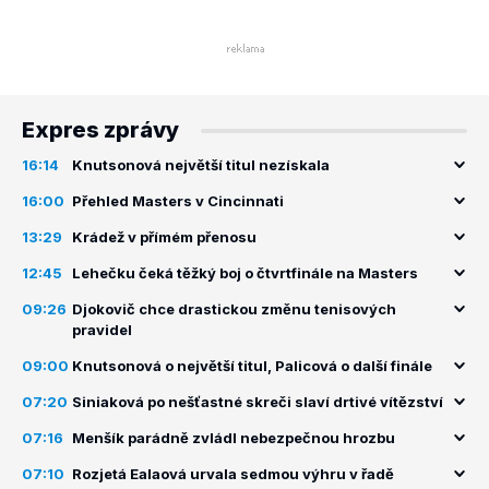
Expres zprávy
16:14
Knutsonová největší titul nezískala
16:00
Přehled Masters v Cincinnati
13:29
Krádež v přímém přenosu
12:45
Lehečku čeká těžký boj o čtvrtfinále na Masters
09:26
Djokovič chce drastickou změnu tenisových
pravidel
09:00
Knutsonová o největší titul, Palicová o další finále
07:20
Siniaková po nešťastné skreči slaví drtivé vítězství
07:16
Menšík parádně zvládl nebezpečnou hrozbu
07:10
Rozjetá Ealaová urvala sedmou výhru v řadě