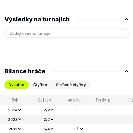
Výsledky na turnajích
Bilance hráče
Dvouhra
Čtyřhra
Smíšené čtyřhry
Rok
Celkem
Antuka
Tvrdý p.
H
-
-
2024
2/2
-
-
2023
2/2
-
2019
5/4
3/1