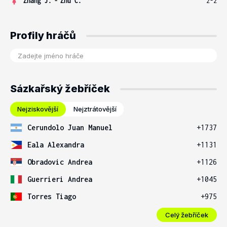
Zhang J.
-
Zhu C.
2-2
Profily hráčů
Sázkařský žebříček
Nejziskovější
Nejztrátovější
Cerundolo Juan Manuel
+1737
Eala Alexandra
+1131
Obradovic Andrea
+1126
Guerrieri Andrea
+1045
Torres Tiago
+975
Celý žebříček