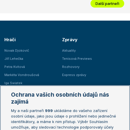
Další partneři
Hráči
Zprávy
Novak Djokovič
Aktuality
Jiří Lehečka
Tenisová Previews
Petra Kvitová
Rozhovory
Markéta Vondroušová
Express zprávy
Iga Swiatek
Marie Bouzková
Ochrana vašich osobních údajů nás
Žebříčky
Kalendář turnajů
zajímá
My a naši partneři
999
ukládáme do vašeho zařízení
Žebříček ATP (muži)
Australian Open
osobní údaje, jako jsou údaje o prohlížení nebo jedinečné
Žebříček WTA (ženy)
French Open
identifikátory, a máme k nim přístup. Výběr Souhlasím
umožňuje, aby sledovací technologie podporovaly účely
Sázkařský žebříček
Wimbledon