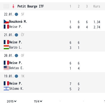
Petit Bourge ITF
1
2
3
Kurs
22.01.
SF
Bouzková M.
1
6
6
1.34
Heise P.
6
0
4
2.74
21.01.
ČF
Heise P.
6
6
Barzo L.
3
1
20.01.
OF
Heise P.
6
6
Bektas E.
1
4
19.01.
1K
Heise P.
7
6
Shlomo K.
5
2
-
-
2015
11/4