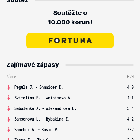
Soutěž
Soutěžte o
10.000 korun!
Zajímavé zápasy
Zápas
H2H
Pegula J.
-
Shnaider D.
4-0
Svitolina E.
-
Anisimova A.
4-1
Sabalenka A.
-
Alexandrova E.
5-4
Samsonova L.
-
Rybakina E.
4-2
Sanchez A.
-
Bosio V.
3-2