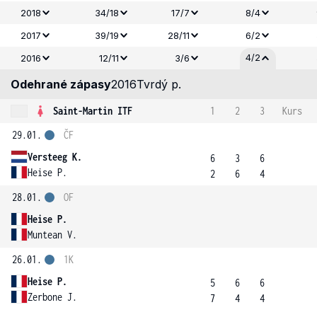
2018
34/18
17/7
8/4
2017
39/19
28/11
6/2
4/2
2016
12/11
3/6
Odehrané zápasy
2016
Tvrdý p.
Saint-Martin ITF
1
2
3
Kurs
29.01.
ČF
Versteeg K.
6
3
6
Heise P.
2
6
4
28.01.
OF
Heise P.
Muntean V.
26.01.
1K
Heise P.
5
6
6
Zerbone J.
7
4
4