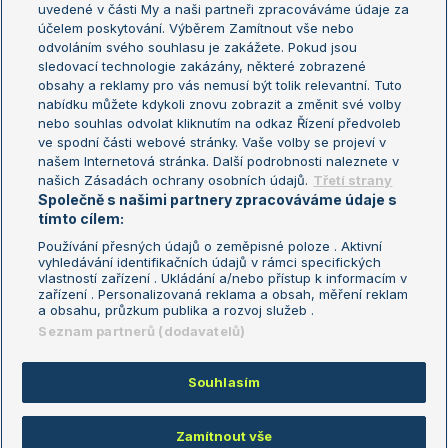
uvedené v části My a naši partneři zpracováváme údaje za
US Open
účelem poskytování. Výběrem Zamítnout vše nebo
odvoláním svého souhlasu je zakážete. Pokud jsou
Turnaj mistrů
sledovací technologie zakázány, některé zobrazené
Turnaj mistryň
obsahy a reklamy pro vás nemusí být tolik relevantní. Tuto
Aktualní trendy
nabídku můžete kdykoli znovu zobrazit a změnit své volby
nebo souhlas odvolat kliknutím na odkaz Řízení předvoleb
ve spodní části webové stránky. Vaše volby se projeví v
Fotbalové přestupy
našem Internetová stránka. Další podrobnosti naleznete v
Livesport Daily
našich Zásadách ochrany osobních údajů.
Třetí strany
Společně s našimi partnery zpracováváme údaje s
LS Prague Open
tímto cílem:
Používání přesných údajů o zeměpisné poloze . Aktivní
vyhledávání identifikačních údajů v rámci specifických
vlastností zařízení . Ukládání a/nebo přístup k informacím v
Podmínky užití
Nastavení soukromí
zařízení . Personalizovaná reklama a obsah, měření reklam
GDPR a žurnalistika
Reklama
a obsahu, průzkum publika a rozvoj služeb .
Informace o zpracování osobních
Kontakt
Seznam partnerů (dodavatelů)
údajů
Tiráž
Souhlasím
Copyright © 2008-2026 TenisPortal.cz. Využíváme zpravodajství ČTK.
Zamítnout vše