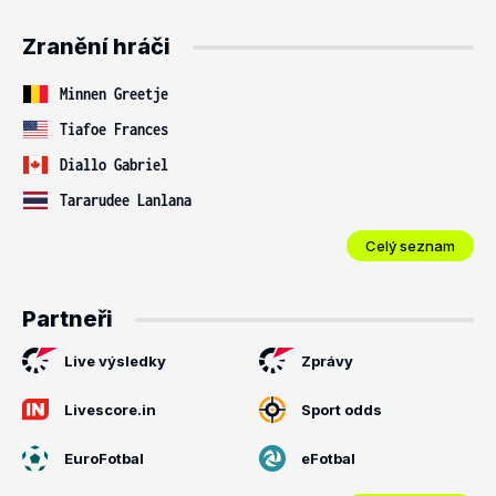
Zranění hráči
Minnen Greetje
Tiafoe Frances
Diallo Gabriel
Tararudee Lanlana
Celý seznam
Partneři
Live výsledky
Zprávy
Livescore.in
Sport odds
EuroFotbal
eFotbal