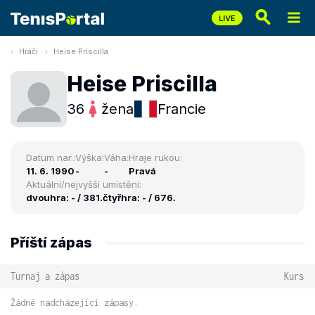
Hráči
Heise Priscilla
Heise Priscilla
36
žena
Francie
Datum nar.:
Výška:
Váha:
Hraje rukou:
11. 6. 1990
-
-
Pravá
Aktuální/nejvyšší umístění:
dvouhra: - / 381.
čtyřhra: - / 676.
Příští zápas
Turnaj a zápas
Kurs
Žádné nadcházející zápasy.