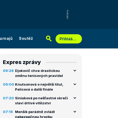
urnajů
Soutěž
Přihlášení
Expres zprávy
09:26
Djokovič chce drastickou
změnu tenisových pravidel
09:00
Knutsonová o největší titul,
Palicová o další finále
07:20
Siniaková po nešťastné skreči
slaví drtivé vítězství
07:16
Menšík parádně zvládl
nebezpečnou hrozbu