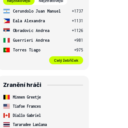
Nejziskovější
Nejztrátovější
Cerundolo Juan Manuel
+1737
Eala Alexandra
+1131
Obradovic Andrea
+1126
Guerrieri Andrea
+981
Torres Tiago
+975
Celý žebříček
Zranění hráči
Minnen Greetje
Tiafoe Frances
Diallo Gabriel
Tararudee Lanlana