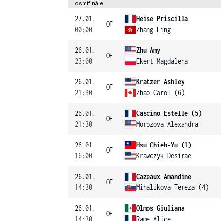
osmifinále
27.01.
Heise Priscilla
OF
00:00
Zhang Ling
26.01.
Zhu Amy
OF
23:00
Ekert Magdalena
26.01.
Kratzer Ashley
OF
21:30
Zhao Carol (6)
26.01.
Cascino Estelle (5)
OF
21:30
Morozova Alexandra
26.01.
Hsu Chieh-Yu (1)
OF
16:00
Krawczyk Desirae
26.01.
Cazeaux Amandine
OF
14:30
Mihalikova Tereza (4)
26.01.
Olmos Giuliana
OF
14:30
Rame Alice