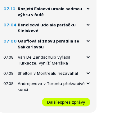
07:10
Rozjetá Ealaová urvala sedmou
výhru v řadě
07:04
Bencicová udolala parťačku
Siniakové
07:00
Gauffová si znovu poradila se
Sakkariovou
07.08.
Van De Zandschulp vyřadil
Hurkacze, vyhlíží Menšíka
07.08.
Shelton v Montrealu nezaváhal
07.08.
Andrejevová v Torontu překvapivě
končí
Další expres zprávy