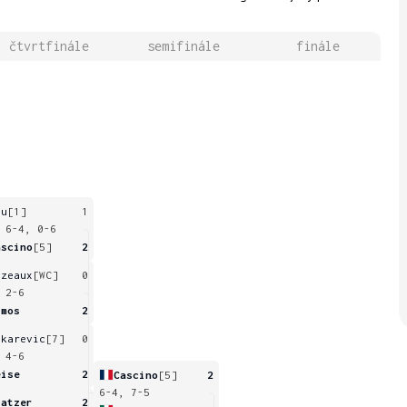
čtvrtfinále
semifinále
finále
su
[1]
1
 6-4, 0-6
ascino
[5]
2
azeaux
[WC]
0
 2-6
lmos
2
akarevic
[7]
0
 4-6
eise
2
Cascino
[5]
2
6-4, 7-5
ratzer
2