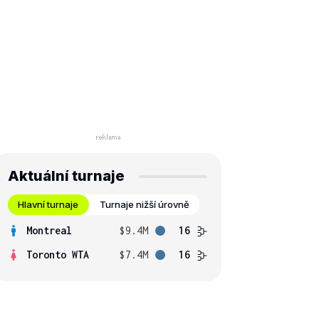
Aktuální turnaje
Hlavní turnaje
Turnaje nižší úrovně
Montreal
$9.4M
16
Toronto WTA
$7.4M
16