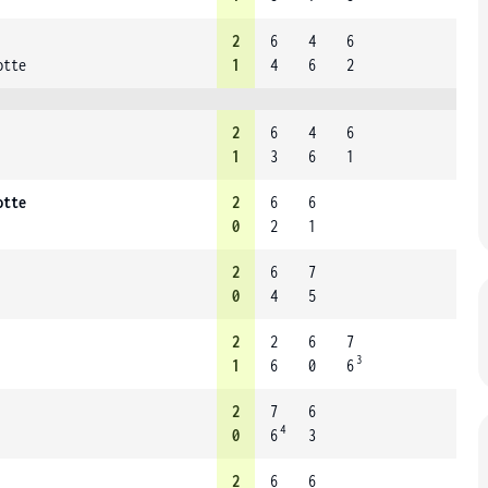
2
6
4
6
otte
1
4
6
2
2
6
4
6
1
3
6
1
otte
2
6
6
0
2
1
2
6
7
0
4
5
2
2
6
7
3
1
6
0
6
2
7
6
4
0
6
3
2
6
6