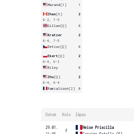
Marand
[3]
1
Zhao
[6]
2
6-2, 7-5
Gillan
[Q]
0
Kratzer
2
6-4, 7-5
Detiuc
[Q]
0
Ekert
[Q]
2
6-4, 6-3
Riley
0
Zhu
[Q]
2
6-4, 6-4
Ramialison
[2]
0
Datum
Kolo
Zápas
29.01.
Heise Priscilla
F
21:05
Cascino Estelle (5)