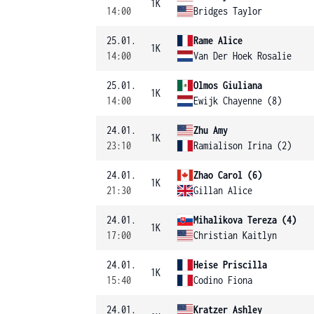
1K
14:00
Bridges Taylor
25.01.
Rame Alice
1K
14:00
Van Der Hoek Rosalie
25.01.
Olmos Giuliana
1K
14:00
Ewijk Chayenne (8)
24.01.
Zhu Amy
1K
23:10
Ramialison Irina (2)
24.01.
Zhao Carol (6)
1K
21:30
Gillan Alice
24.01.
Mihalikova Tereza (4)
1K
17:00
Christian Kaitlyn
24.01.
Heise Priscilla
1K
15:40
Codino Fiona
24.01.
Kratzer Ashley