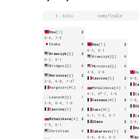
1. kolo
osmifinále
Hsu
[1]
2
6-4, 7-5
Osaka
0
Hsu
[1]
2
6-3, 6-1
Krawczyk
[Q]
2
Krawczyk
[Q]
0
6-2, 6-1
Bridges
[Q]
0
Morozova
[Q]
0
4-6, 3-6
H
Morozova
[Q]
2
Cascino
[5]
2
4-6,
3
2-6, 6-0, 7-6
C
Wargnier
[WC]
1
Mihalikova
[4]
1
4
6-3, 6
-7, 3-6
C
Leacock
[Q]
1
Cazeaux
[WC]
2
1-6,
3-6, 6-4, 1-6
O
Cascino
[5]
2
Rame
[WC]
1
5-7, 7-5, 5-7
C
Mihalikova
[4]
2
Olmos
2
2-6,
7-5, 6-1
H
Christian
0
Cakarevic
[7]
2
6-4, 4-6, 6-2
K