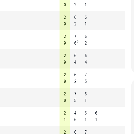
0
2
1
2
6
6
0
2
1
2
7
6
5
0
6
2
2
6
6
0
4
4
2
6
7
0
2
5
2
7
6
0
5
1
2
4
6
6
1
6
1
1
2
6
7