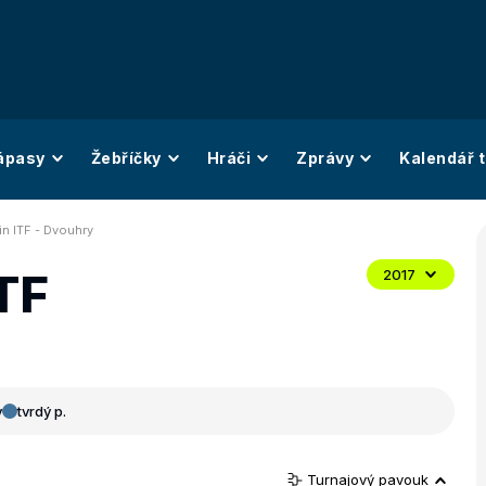
ápasy
Žebříčky
Hráči
Zprávy
Kalendář t
in ITF - Dvouhry
TF
2017
y
tvrdý p.
Turnajový pavouk