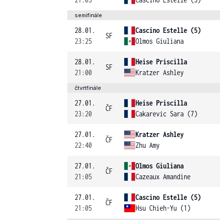
semifinále
28.01.
Cascino Estelle (5)
SF
23:25
Olmos Giuliana
28.01.
Heise Priscilla
SF
21:00
Kratzer Ashley
čtvrtfinále
27.01.
Heise Priscilla
ČF
23:20
Cakarevic Sara (7)
27.01.
Kratzer Ashley
ČF
22:40
Zhu Amy
27.01.
Olmos Giuliana
ČF
21:05
Cazeaux Amandine
27.01.
Cascino Estelle (5)
ČF
21:05
Hsu Chieh-Yu (1)