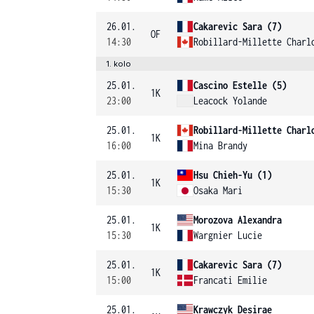
26.01.
Cakarevic Sara (7)
OF
14:30
Robillard-Millette Charl
1. kolo
25.01.
Cascino Estelle (5)
1K
23:00
Leacock Yolande
25.01.
Robillard-Millette Charl
1K
16:00
Mina Brandy
25.01.
Hsu Chieh-Yu (1)
1K
15:30
Osaka Mari
25.01.
Morozova Alexandra
1K
15:30
Wargnier Lucie
25.01.
Cakarevic Sara (7)
1K
15:00
Francati Emilie
25.01.
Krawczyk Desirae