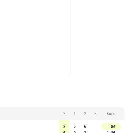
S
1
2
3
Kurs
2
6
6
1.84
0
2
2
1.80