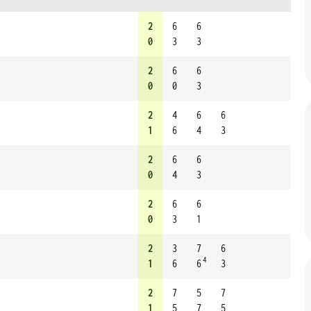
2
6
6
0
3
3
2
6
6
0
0
3
2
4
6
6
1
6
4
3
2
6
6
0
4
3
2
6
6
0
3
1
2
3
7
6
4
1
6
6
3
2
7
5
7
1
5
7
5