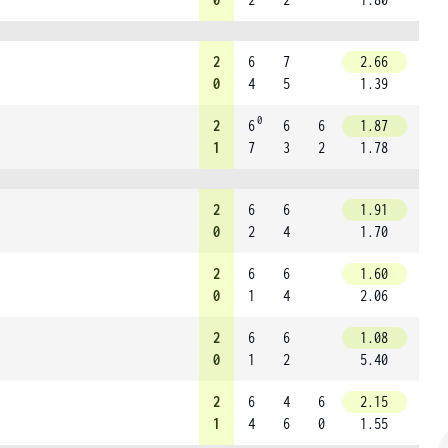
2
6
7
2.66
0
4
5
1.39
0
2
6
6
6
1.87
1
7
3
2
1.78
2
6
6
1.91
0
2
4
1.70
2
6
6
1.60
0
1
4
2.06
2
6
6
1.08
0
1
2
5.40
2
6
4
6
2.15
1
4
6
0
1.55