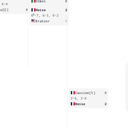
Olmos
0
 6-4
hu
[Q]
0
Heise
2
0
6
-7, 6-3, 6-2
Kratzer
1
Cascino
[5]
0
2-6, 2-6
Heise
2