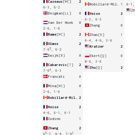
Cazeaux
[WC]
2
Robillard-Millette
1
6-1,
6-3, 6-2
Z
Deigman
[LL]
0
Heise
2
6-3, 6-3
Van Der Hoek
0
Zhang
0
2-6, 1-6
Rame
[WC]
2
Zhao
[6]
1
6-4, 4-6, 3-6
Olmos
2
Kratzer
2
5
7-6
, 6-2
Ewijk
[8]
0
Ekert
[Q]
0
0-6, 3-6
Cakarevic
[7]
2
Zhu
[Q]
2
4
7-6
, 6-3
Francati
0
Mina
[WC]
0
2-6, 1-6
Robillard-Millette
2
Heise
2
4-6, 6-1, 6-1
Codino
1
Zhang
2
5
2
6
-7, 6-4, 7-6