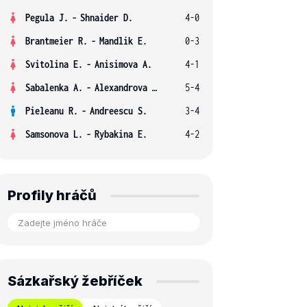
Pegula J.
-
Shnaider D.
4-0
Brantmeier R.
-
Mandlik E.
0-3
Svitolina E.
-
Anisimova A.
4-1
Sabalenka A.
-
Alexandrova E.
5-4
Pieleanu R.
-
Andreescu S.
3-4
Samsonova L.
-
Rybakina E.
4-2
Profily hráčů
Sázkařský žebříček