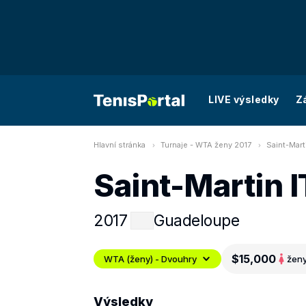
LIVE výsledky
Z
Hlavní stránka
Turnaje - WTA ženy 2017
Saint-Mart
Saint-Martin I
2017
Guadeloupe
$15,000
WTA (ženy) - Dvouhry
žen
Výsledky