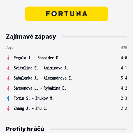
Zajímavé zápasy
Zápas
H2H
Pegula J.
-
Shnaider D.
4-0
Svitolina E.
-
Anisimova A.
4-1
Sabalenka A.
-
Alexandrova E.
5-4
Samsonova L.
-
Rybakina E.
4-2
Fomin S.
-
Zhukov M.
2-3
Zhang J.
-
Zhu C.
2-2
Profily hráčů