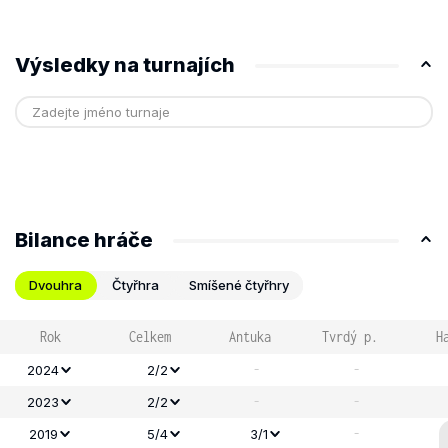
Výsledky na turnajích
Bilance hráče
Dvouhra
Čtyřhra
Smíšené čtyřhry
Rok
Celkem
Antuka
Tvrdý p.
H
-
-
2024
2/2
-
-
2023
2/2
-
2019
5/4
3/1