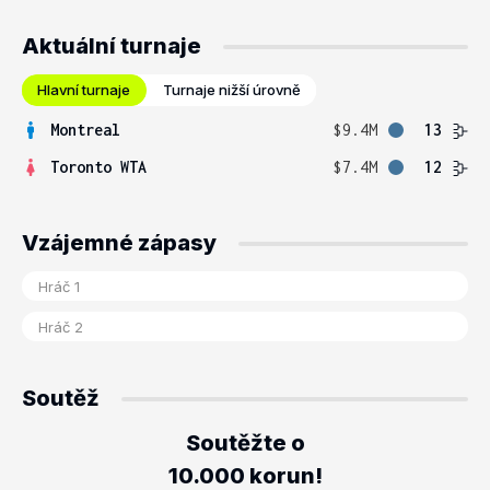
Aktuální turnaje
Hlavní turnaje
Turnaje nižší úrovně
Montreal
$9.4M
13
Toronto WTA
$7.4M
12
Vzájemné zápasy
Soutěž
Soutěžte o
10.000 korun!