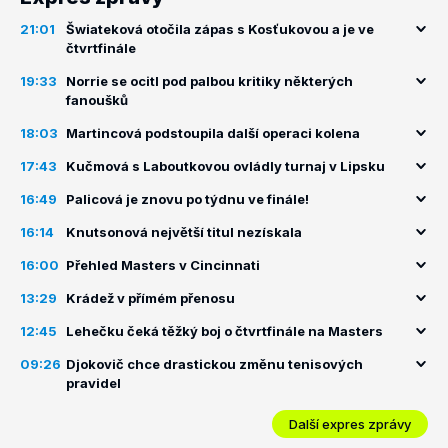
21:01
Šwiateková otočila zápas s Kosťukovou a je ve
čtvrtfinále
19:33
Norrie se ocitl pod palbou kritiky některých
fanoušků
18:03
Martincová podstoupila další operaci kolena
17:43
Kučmová s Laboutkovou ovládly turnaj v Lipsku
16:49
Palicová je znovu po týdnu ve finále!
16:14
Knutsonová největší titul nezískala
16:00
Přehled Masters v Cincinnati
13:29
Krádež v přímém přenosu
12:45
Lehečku čeká těžký boj o čtvrtfinále na Masters
09:26
Djokovič chce drastickou změnu tenisových
pravidel
Další expres zprávy