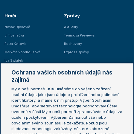
Hráči
Zprávy
Novak Djokovič
Aktuality
Jiří Lehečka
Tenisová Previews
Petra Kvitová
Rozhovory
Markéta Vondroušová
Express zprávy
Iga Swiatek
Marie Bouzková
Ochrana vašich osobních údajů nás
Žebříčky
Kalendář turnajů
zajímá
My a naši partneři
999
ukládáme do vašeho zařízení
Žebříček ATP (muži)
Australian Open
osobní údaje, jako jsou údaje o prohlížení nebo jedinečné
Žebříček WTA (ženy)
French Open
identifikátory, a máme k nim přístup. Výběr Souhlasím
umožňuje, aby sledovací technologie podporovaly účely
Sázkařský žebříček
Wimbledon
uvedené v části My a naši partneři zpracováváme údaje za
US Open
účelem poskytování. Výběrem Zamítnout vše nebo
odvoláním svého souhlasu je zakážete. Pokud jsou
Turnaj mistrů
sledovací technologie zakázány, některé zobrazené
Turnaj mistryň