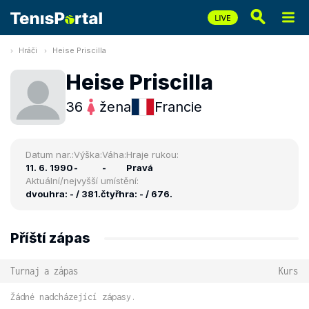
Hráči
Heise Priscilla
Heise Priscilla
36
žena
Francie
Datum nar.:
Výška:
Váha:
Hraje rukou:
11. 6. 1990
-
-
Pravá
Aktuální/nejvyšší umístění:
dvouhra: - / 381.
čtyřhra: - / 676.
Příští zápas
Turnaj a zápas
Kurs
Žádné nadcházející zápasy.