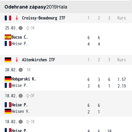
Odehrané zápasy
2019
Hala
Croissy-Beaubourg ITF
1
2
3
Kurs
25.03.
Q-1K
Bucsa C.
6
6
Heise P.
4
4
Altenkirchen ITF
1
2
3
Kurs
20.02.
1K
Hobgarski K.
6
3
6
1.57
Heise P.
3
6
1
2.19
18.02.
Q-OF
Heise P.
6
6
Heisen V.
2
1
18.02.
Q-1K
Heise P.
4
6
10