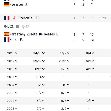
Niemeier J.
6
4
7
Grenoble ITF
1
2
3
Kurs
04.02.
Q-1K
Maristany Zuleta De Reales G.
1
7
12
Heise P.
6
5
10
2018
34/18
17/7
8/4
2017
39/19
28/11
6/2
2016
12/11
3/6
4/2
-
-
2015
11/4
-
2014
1/1
1/1
-
2009
10/7
5/3
2008
5/9
5/7
0/1
-
2006
2/2
2/2