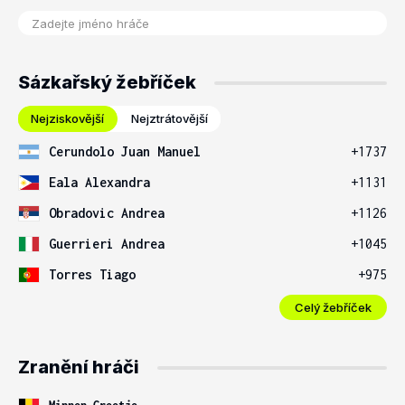
Sázkařský žebříček
Nejziskovější
Nejztrátovější
Cerundolo Juan Manuel
+1737
Eala Alexandra
+1131
Obradovic Andrea
+1126
Guerrieri Andrea
+1045
Torres Tiago
+975
Celý žebříček
Zranění hráči