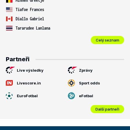
Minnen Greetje
Tiafoe Frances
Diallo Gabriel
Tararudee Lanlana
Celý seznam
Partneři
Live výsledky
Zprávy
Livescore.in
Sport odds
EuroFotbal
eFotbal
Další partneři