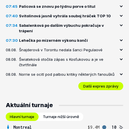
07:45
Palicová se znovu po týdnu porve o titul
07:40
Svitolinová jasně vyhrála souboj hráček TOP 10
07:34
Sabalenková po dalším výbuchu pokračuje v
trápení
07:30
Lehečka po mizerném výkonu končí
08.08.
Šnajderová v Torontu nedala šanci Pegulaové
08.08.
Šwiateková otočila zápas s Kosťukovou a je ve
čtvrtfinále
08.08.
Norrie se ocitl pod palbou kritiky některých fanoušků
Další expres zprávy
Aktuální turnaje
Hlavní turnaje
Turnaje nižší úrovně
Montreal
$9.4M
10