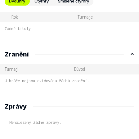
Dvouhry
Čtyřhry
Smíšené čtyřhry
Rok
Turnaje
Žádné tituly
Zranění
Turnaj
Důvod
U hráče nejsou evidována žádná zranění.
Zprávy
Nenalezeny žádné zprávy.