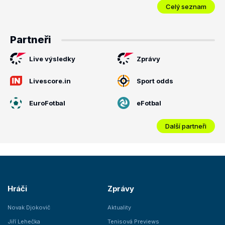
Celý seznam
Partneři
Live výsledky
Zprávy
Livescore.in
Sport odds
EuroFotbal
eFotbal
Další partneři
Hráči
Zprávy
Novak Djokovič
Aktuality
Jiří Lehečka
Tenisová Previews