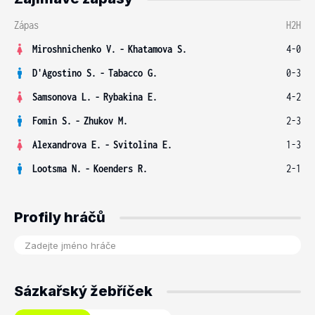
Zápas
H2H
Miroshnichenko V.
-
Khatamova S.
4-0
D'Agostino S.
-
Tabacco G.
0-3
Samsonova L.
-
Rybakina E.
4-2
Fomin S.
-
Zhukov M.
2-3
Alexandrova E.
-
Svitolina E.
1-3
Lootsma N.
-
Koenders R.
2-1
Profily hráčů
Sázkařský žebříček