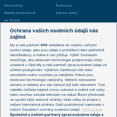
Petra Kvitová
Rozhovory
Markéta Vondroušová
Express zprávy
Iga Swiatek
Marie Bouzková
Ochrana vašich osobních údajů nás
Žebříčky
Kalendář turnajů
zajímá
My a naši partneři
999
ukládáme do vašeho zařízení
Žebříček ATP (muži)
Australian Open
osobní údaje, jako jsou údaje o prohlížení nebo jedinečné
Žebříček WTA (ženy)
French Open
identifikátory, a máme k nim přístup. Výběr Souhlasím
umožňuje, aby sledovací technologie podporovaly účely
Sázkařský žebříček
Wimbledon
uvedené v části My a naši partneři zpracováváme údaje za
US Open
účelem poskytování. Výběrem Zamítnout vše nebo
odvoláním svého souhlasu je zakážete. Pokud jsou
Turnaj mistrů
sledovací technologie zakázány, některé zobrazené
Turnaj mistryň
obsahy a reklamy pro vás nemusí být tolik relevantní. Tuto
Aktualní trendy
nabídku můžete kdykoli znovu zobrazit a změnit své volby
nebo souhlas odvolat kliknutím na odkaz Řízení předvoleb
ve spodní části webové stránky. Vaše volby se projeví v
Fotbalové přestupy
našem Internetová stránka. Další podrobnosti naleznete v
Livesport Daily
našich Zásadách ochrany osobních údajů.
Třetí strany
Společně s našimi partnery zpracováváme údaje s
LS Prague Open