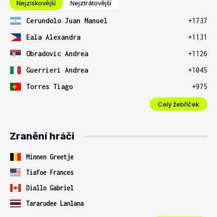
Nejziskovější
Nejztrátovější
Cerundolo Juan Manuel
+1737
Eala Alexandra
+1131
Obradovic Andrea
+1126
Guerrieri Andrea
+1045
Torres Tiago
+975
Celý žebříček
Zranění hráči
Minnen Greetje
Tiafoe Frances
Diallo Gabriel
Tararudee Lanlana