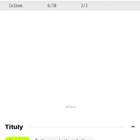
Celkem
6/10
2/3
-
Tituly