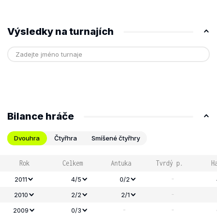
Výsledky na turnajích
Bilance hráče
Dvouhra
Čtyřhra
Smíšené čtyřhry
Rok
Celkem
Antuka
Tvrdý p.
H
-
2011
4/5
0/2
-
2010
2/2
2/1
-
-
2009
0/3