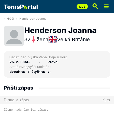
Hráči
Henderson Joanna
Henderson Joanna
32
žena
Velká Británie
Datum nar.:
Výška:
Váha:
Hraje rukou:
25. 2. 1994
-
-
Pravá
Aktuální/nejvyšší umístění:
dvouhra: - / -
čtyřhra: - / -
Příští zápas
Turnaj a zápas
Kurs
Žádné nadcházející zápasy.