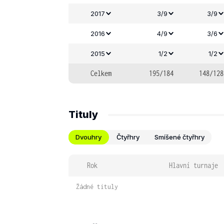
2017
3/9
3/9
2016
4/9
3/6
2015
1/2
1/2
Celkem
195/184
148/128
Tituly
Dvouhry
Čtyřhry
Smíšené čtyřhry
Rok
Hlavní turnaje
Žádné tituly