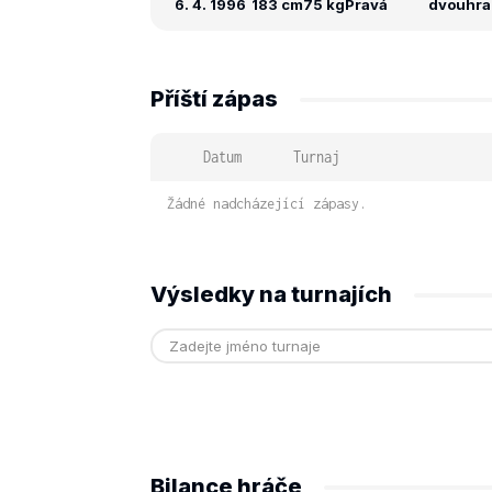
6. 4. 1996
183 cm
75 kg
Pravá
dvouhra:
Příští zápas
Datum
Turnaj
Žádné nadcházející zápasy.
Výsledky na turnajích
Bilance hráče