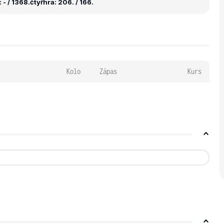
 - / 1368.
čtyřhra: 206. / 166.
Kolo
Zápas
Kurs