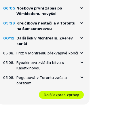
06:05
Noskové první zápas po
Wimbledonu nevyšel
05:39
Krejčíková nestačila v Torontu
na Samsonovovou
00:12
Další šok v Montrealu, Zverev
končí
05.08.
Fritz v Montrealu překvapivě končí
05.08.
Rybakinová zvládla bitvu s
Kasatkinovou
05.08.
Pegulaová v Torontu začala
obratem
Další expres zprávy