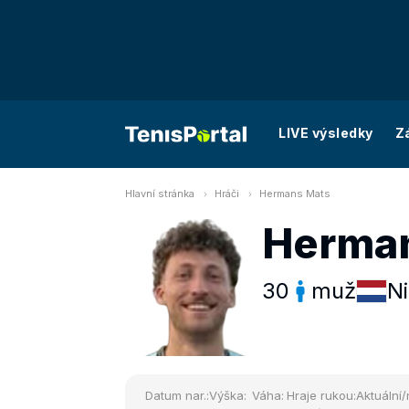
LIVE výsledky
Z
Hlavní stránka
Hráči
Hermans Mats
Herma
30
muž
N
Datum nar.:
Výška:
Váha:
Hraje rukou:
Aktuální/