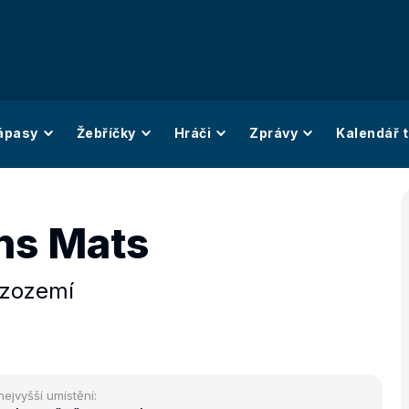
ápasy
Žebříčky
Hráči
Zprávy
Kalendář t
ns Mats
izozemí
nejvyšší umístění: