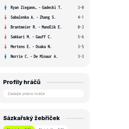
Ryan Ziegann S.
-
Gadecki T.
3-0
Sabalenka A.
-
Zhang S.
4-1
Brantmeier R.
-
Mandlik E.
0-3
Sakkari M.
-
Gauff C.
5-6
Mertens E.
-
Osaka N.
3-5
Norrie C.
-
De Minaur A.
3-3
Profily hráčů
Sázkařský žebříček