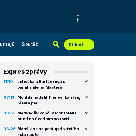
urnajů
Soutěž
Přihlášení
Expres zprávy
11:10
Lehečka a Bartůňková o
osmifinále na Masters
07:11
Monfils nadělil Tienovi kanára,
přesto padl
06:53
Medveděv končí v Montrealu
hned na úvodním soupeři
06:26
Menšík se na postup do třetího
kola nadřel