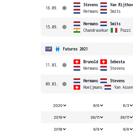
Stevens
/
Van Rijthov
16.09.
Hermans
/
Smits
Hermans
/
Smits
15.09.
Chandrasekar
/
Pozzi
Futures 2021
Brunold
/
Sebesta
11.03.
Hermans
/
Stevens
Hermans
/
Stevens
09.03.
Hoeijmans
/
Van Assen
2020
8/6
6/3
2019
39/11
39/11
2018
9/9
9/9