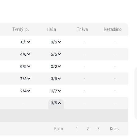
Tvrdý p.
Hala
Tráva
Nezadáno
-
-
0/1
3/6
-
-
4/6
5/5
-
-
6/5
0/2
-
-
7/3
3/6
-
-
2/4
11/7
-
-
-
3/5
Kolo
1
2
3
Kurs