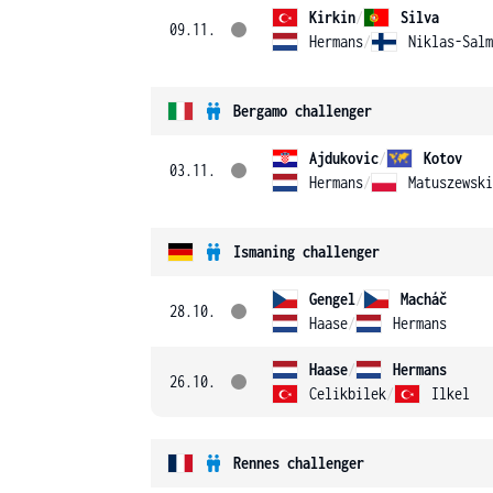
Kirkin
/
Silva
09.11.
Hermans
/
Niklas-Salm
Bergamo challenger
Ajdukovic
/
Kotov
03.11.
Hermans
/
Matuszewski
Ismaning challenger
Gengel
/
Macháč
28.10.
Haase
/
Hermans
Haase
/
Hermans
26.10.
Celikbilek
/
Ilkel
Rennes challenger