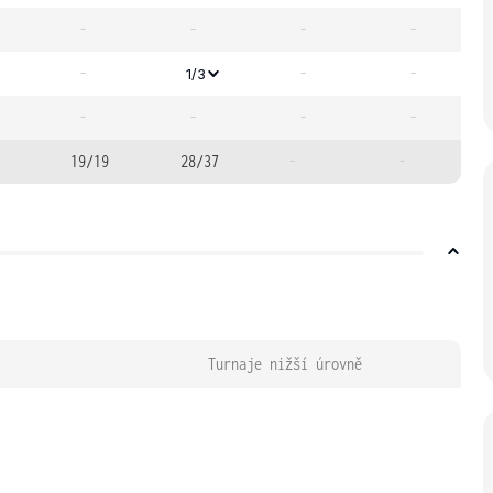
-
-
-
-
-
-
-
1/3
-
-
-
-
19/19
28/37
-
-
Turnaje nižší úrovně