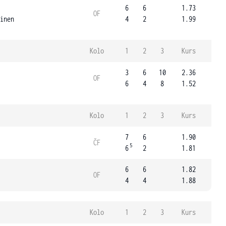
6
6
1.73
OF
inen
4
2
1.99
Kolo
1
2
3
Kurs
3
6
10
2.36
OF
6
4
8
1.52
Kolo
1
2
3
Kurs
7
6
1.90
ČF
5
6
2
1.81
6
6
1.82
OF
4
4
1.88
Kolo
1
2
3
Kurs