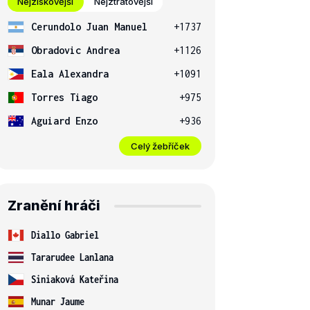
Nejziskovější
Nejztrátovější
Cerundolo Juan Manuel
+1737
Obradovic Andrea
+1126
Eala Alexandra
+1091
Torres Tiago
+975
Aguiard Enzo
+936
Celý žebříček
Zranění hráči
Diallo Gabriel
Tararudee Lanlana
Siniaková Kateřina
Munar Jaume