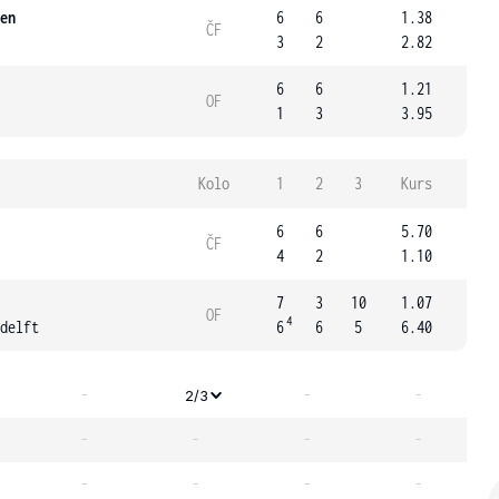
en
6
6
1.38
ČF
3
2
2.82
6
6
1.21
OF
1
3
3.95
Kolo
1
2
3
Kurs
6
6
5.70
ČF
4
2
1.10
7
3
10
1.07
OF
4
delft
6
6
5
6.40
-
-
-
2/3
-
-
-
-
-
-
-
-