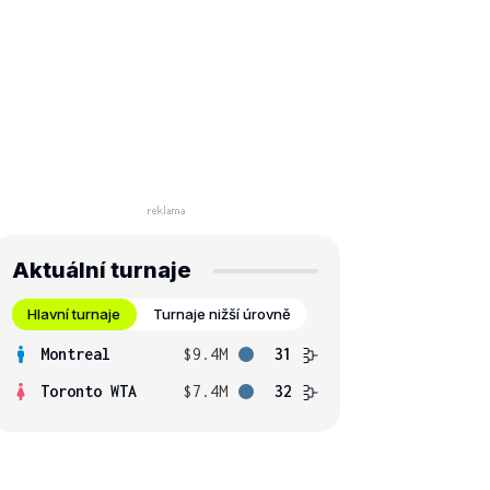
Aktuální turnaje
Hlavní turnaje
Turnaje nižší úrovně
Montreal
$9.4M
31
Toronto WTA
$7.4M
32