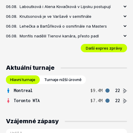
06.08.
Laboutková i Alena Kovačková v Lipsku postupují
06.08.
Knutsonová je ve Varšavě v semifinále
06.08.
Lehečka a Bartůňková o osmifinále na Masters
06.08.
Monfils nadělil Tienovi kanára, přesto padl
Další expres zprávy
Aktuální turnaje
Hlavní turnaje
Turnaje nižší úrovně
Montreal
$9.4M
22
Toronto WTA
$7.4M
22
Vzájemné zápasy