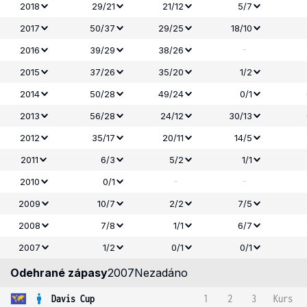
2018
29/21
21/12
5/7
2017
50/37
29/25
18/10
-
2016
39/29
38/26
2015
37/26
35/20
1/2
2014
50/28
49/24
0/1
2013
56/28
24/12
30/13
2012
35/17
20/11
14/5
2011
6/3
5/2
1/1
-
-
2010
0/1
2009
10/7
2/2
7/5
2008
7/8
1/1
6/7
2007
1/2
0/1
0/1
Odehrané zápasy
2007
Nezadáno
Davis Cup
1
2
3
Kurs