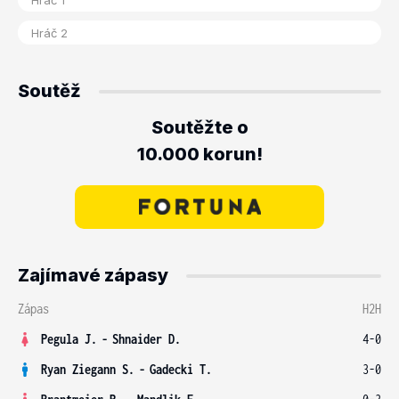
Soutěž
Soutěžte o
10.000 korun!
Zajímavé zápasy
Zápas
H2H
Pegula J.
-
Shnaider D.
4-0
Ryan Ziegann S.
-
Gadecki T.
3-0