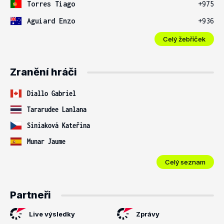
Torres Tiago
+975
Aguiard Enzo
+936
Celý žebříček
Zranění hráči
Diallo Gabriel
Tararudee Lanlana
Siniaková Kateřina
Munar Jaume
Celý seznam
Partneři
Live výsledky
Zprávy