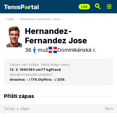
Hráči
Hernandez-Fernandez Jose
Hernandez-
Fernandez Jose
36
muž
Dominikánská r.
Datum nar.:
Výška:
Váha:
Hraje rukou:
13. 3. 1990
183 cm
77 kg
Pravá
Aktuální/nejvyšší umístění:
dvouhra: - / 179.
čtyřhra: - / 209.
Příští zápas
Turnaj a zápas
Kurs