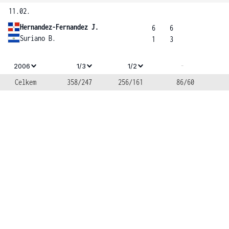
11.02.
Hernandez-Fernandez J.
6
6
Suriano B.
1
3
-
2006
1/3
1/2
Celkem
358/247
256/161
86/60