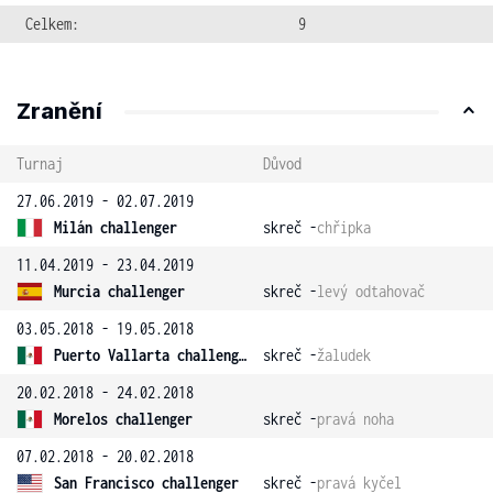
Celkem:
9
Zranění
Turnaj
Důvod
27.06.2019 - 02.07.2019
Milán challenger
skreč -
chřipka
11.04.2019 - 23.04.2019
Murcia challenger
skreč -
levý odtahovač
03.05.2018 - 19.05.2018
Puerto Vallarta challenger
skreč -
žaludek
20.02.2018 - 24.02.2018
Morelos challenger
skreč -
pravá noha
07.02.2018 - 20.02.2018
San Francisco challenger
skreč -
pravá kyčel