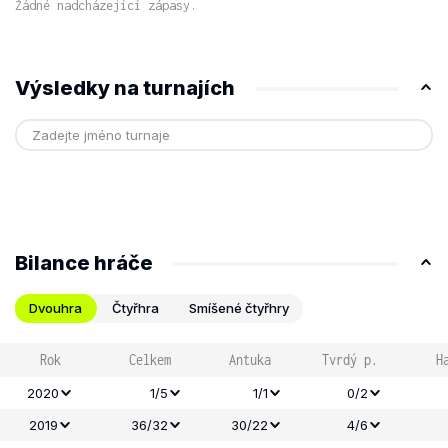
Žádné nadcházející zápasy.
Výsledky na turnajích
Bilance hráče
Dvouhra
Čtyřhra
Smíšené čtyřhry
Rok
Celkem
Antuka
Tvrdý p.
H
2020
1/5
1/1
0/2
2019
36/32
30/22
4/6