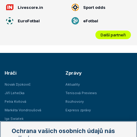
Livescore.in
Sport odds
EuroFotbal
eFotbal
Další partneři
Hráči
Zprávy
Novak Djokovič
Aktuality
Jiří Lehečka
Tenisová Previews
Petra Kvitová
Rozhovory
Markéta Vondroušová
Express zprávy
Iga Swiatek
Marie Bouzková
Ochrana vašich osobních údajů nás
Žebříčky
Kalendář turnajů