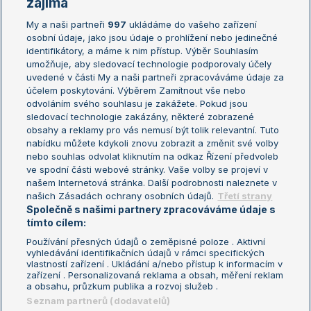
zajímá
My a naši partneři
997
ukládáme do vašeho zařízení
Žebříček ATP (muži)
Australian Open
osobní údaje, jako jsou údaje o prohlížení nebo jedinečné
Žebříček WTA (ženy)
French Open
identifikátory, a máme k nim přístup. Výběr Souhlasím
umožňuje, aby sledovací technologie podporovaly účely
Sázkařský žebříček
Wimbledon
uvedené v části My a naši partneři zpracováváme údaje za
US Open
účelem poskytování. Výběrem Zamítnout vše nebo
odvoláním svého souhlasu je zakážete. Pokud jsou
Turnaj mistrů
sledovací technologie zakázány, některé zobrazené
Turnaj mistryň
obsahy a reklamy pro vás nemusí být tolik relevantní. Tuto
Aktualní trendy
nabídku můžete kdykoli znovu zobrazit a změnit své volby
nebo souhlas odvolat kliknutím na odkaz Řízení předvoleb
ve spodní části webové stránky. Vaše volby se projeví v
Fotbalové přestupy
našem Internetová stránka. Další podrobnosti naleznete v
Livesport Daily
našich Zásadách ochrany osobních údajů.
Třetí strany
Společně s našimi partnery zpracováváme údaje s
LS Prague Open
tímto cílem:
Používání přesných údajů o zeměpisné poloze . Aktivní
vyhledávání identifikačních údajů v rámci specifických
vlastností zařízení . Ukládání a/nebo přístup k informacím v
Podmínky užití
Nastavení soukromí
zařízení . Personalizovaná reklama a obsah, měření reklam
GDPR a žurnalistika
Reklama
a obsahu, průzkum publika a rozvoj služeb .
Informace o zpracování osobních
Kontakt
Seznam partnerů (dodavatelů)
údajů