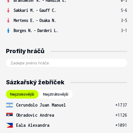
Brantmeier R.
-
Mandlik E.
0-3
Sakkari M.
-
Gauff C.
5-6
Mertens E.
-
Osaka N.
3-5
Borges N.
-
Darderi L.
3-1
Profily hráčů
Sázkařský žebříček
Nejziskovější
Nejztrátovější
Cerundolo Juan Manuel
+1737
Obradovic Andrea
+1126
Eala Alexandra
+1091