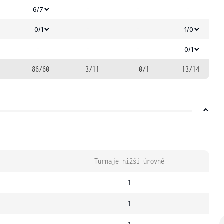
-
-
-
6/7
-
-
0/1
1/0
-
-
-
0/1
86/60
3/11
0/1
13/14
Turnaje nižší úrovně
1
1