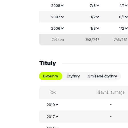
2008
7/8
1/1
2007
1/2
0/1
2006
1/3
1/2
Celkem
358/247
256/161
Tituly
Dvouhry
Čtyřhry
Smíšené čtyřhry
Rok
Hlavní turnaje
-
2019
-
2017