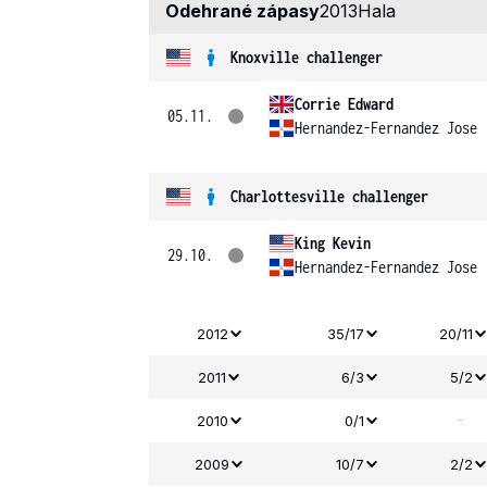
Odehrané zápasy
2013
Hala
Knoxville challenger
Corrie Edward
05.11.
Hernandez-Fernandez Jose
Charlottesville challenger
King Kevin
29.10.
Hernandez-Fernandez Jose
2012
35/17
20/11
2011
6/3
5/2
-
2010
0/1
2009
10/7
2/2