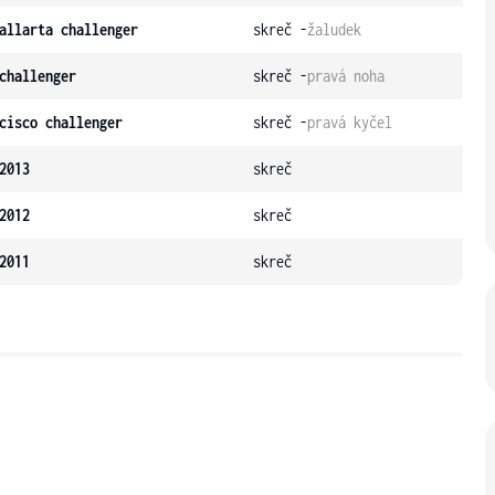
allarta challenger
skreč -
žaludek
challenger
skreč -
pravá noha
cisco challenger
skreč -
pravá kyčel
2013
skreč
2012
skreč
2011
skreč