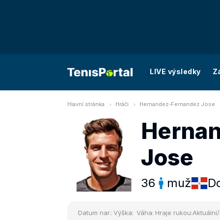
LIVE výsledky
Z
Hlavní stránka
Hráči
Hernandez-Fernandez Jose
Hernan
Jose
36
muž
Do
Datum nar.:
Výška:
Váha:
Hraje rukou:
Aktuální/