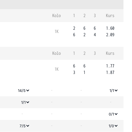
Kolo
1
2
3
Kurs
2
6
6
1.60
1K
6
2
4
2.09
Kolo
1
2
3
Kurs
6
6
1.77
1K
3
1
1.87
-
-
14/5
1/1
-
-
-
1/1
-
-
-
0/1
-
-
7/5
1/0