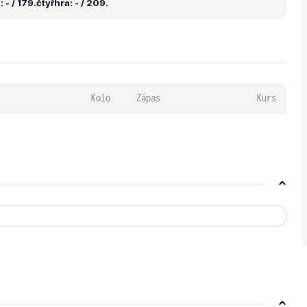
 - / 179.
čtyřhra: - / 209.
Kolo
Zápas
Kurs