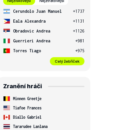
Nejziskovější
Nejztrátovější
Cerundolo Juan Manuel
+1737
Eala Alexandra
+1131
Obradovic Andrea
+1126
Guerrieri Andrea
+981
Torres Tiago
+975
Celý žebříček
Zranění hráči
Minnen Greetje
Tiafoe Frances
Diallo Gabriel
Tararudee Lanlana