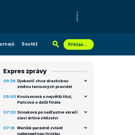
urnajů
Soutěž
Přihlášení
Expres zprávy
09:26
Djokovič chce drastickou
změnu tenisových pravidel
09:00
Knutsonová o největší titul,
Palicová o další finále
07:20
Siniaková po nešťastné skreči
slaví drtivé vítězství
07:16
Menšík parádně zvládl
nebezpečnou hrozbu