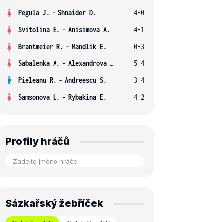
Pegula J.
-
Shnaider D.
4-0
Svitolina E.
-
Anisimova A.
4-1
Brantmeier R.
-
Mandlik E.
0-3
Sabalenka A.
-
Alexandrova E.
5-4
Pieleanu R.
-
Andreescu S.
3-4
Samsonova L.
-
Rybakina E.
4-2
Profily hráčů
Sázkařský žebříček