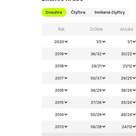
Dvouhra
Čtyřhra
Smíšené čtyřhry
Rok
Celkem
Antuka
2020
1/5
1/1
2019
36/32
30/22
2018
29/21
21/12
2017
50/37
29/25
2016
39/29
38/26
2015
37/26
35/20
2014
50/28
49/24
2013
56/28
24/12