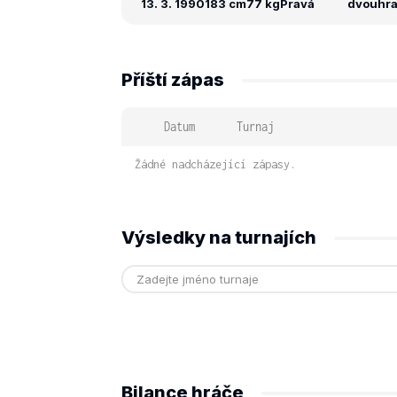
13. 3. 1990
183 cm
77 kg
Pravá
dvouhra:
Příští zápas
Datum
Turnaj
Žádné nadcházející zápasy.
Výsledky na turnajích
Bilance hráče