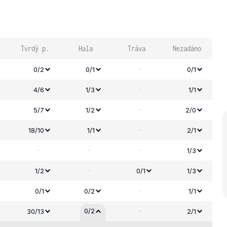
Tvrdý p.
Hala
Tráva
Nezadáno
-
0/2
0/1
0/1
-
4/6
1/3
1/1
-
5/7
1/2
2/0
-
18/10
1/1
2/1
-
-
-
1/3
-
1/2
0/1
1/3
-
0/1
0/2
1/1
-
0/2
30/13
2/1