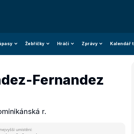
ápasy
Žebříčky
Hráči
Zprávy
Kalendář t
dez-Fernandez
minikánská r.
nejvyšší umístění: