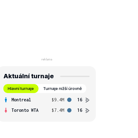
Aktuální turnaje
Hlavní turnaje
Turnaje nižší úrovně
Montreal
$9.4M
16
Toronto WTA
$7.4M
16