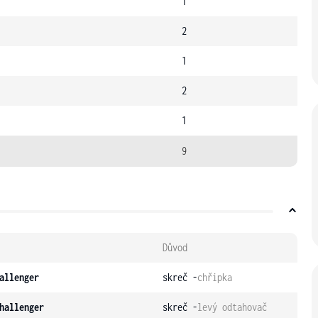
1
2
1
2
1
9
Důvod
allenger
skreč -
chřipka
hallenger
skreč -
levý odtahovač