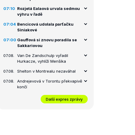
07:10
Rozjetá Ealaová urvala sedmou
výhru v řadě
07:04
Bencicová udolala parťačku
Siniakové
07:00
Gauffová si znovu poradila se
Sakkariovou
07.08.
Van De Zandschulp vyřadil
Hurkacze, vyhlíží Menšíka
07.08.
Shelton v Montrealu nezaváhal
07.08.
Andrejevová v Torontu překvapivě
končí
Další expres zprávy