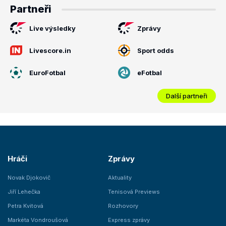
Partneři
Live výsledky
Zprávy
Livescore.in
Sport odds
EuroFotbal
eFotbal
Další partneři
Hráči
Zprávy
Novak Djokovič
Aktuality
Jiří Lehečka
Tenisová Previews
Petra Kvitová
Rozhovory
Markéta Vondroušová
Express zprávy