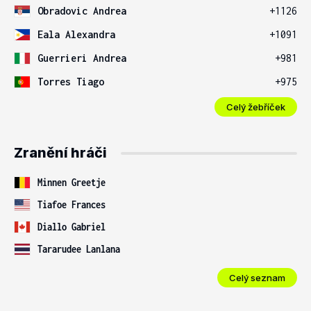
Obradovic Andrea
+1126
Eala Alexandra
+1091
Guerrieri Andrea
+981
Torres Tiago
+975
Celý žebříček
Zranění hráči
Minnen Greetje
Tiafoe Frances
Diallo Gabriel
Tararudee Lanlana
Celý seznam