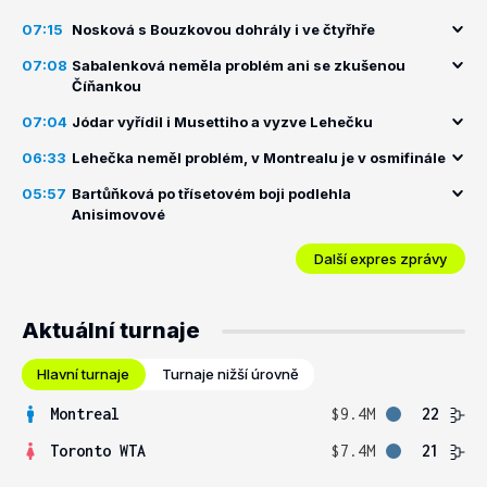
07:15
Nosková s Bouzkovou dohrály i ve čtyřhře
07:08
Sabalenková neměla problém ani se zkušenou
Číňankou
07:04
Jódar vyřídil i Musettiho a vyzve Lehečku
06:33
Lehečka neměl problém, v Montrealu je v osmifinále
05:57
Bartůňková po třísetovém boji podlehla
Anisimovové
Další expres zprávy
Aktuální turnaje
Hlavní turnaje
Turnaje nižší úrovně
Montreal
$9.4M
22
Toronto WTA
$7.4M
21