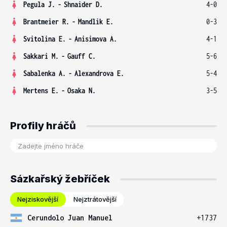
Pegula J.
-
Shnaider D.
4-0
Brantmeier R.
-
Mandlik E.
0-3
Svitolina E.
-
Anisimova A.
4-1
Sakkari M.
-
Gauff C.
5-6
Sabalenka A.
-
Alexandrova E.
5-4
Mertens E.
-
Osaka N.
3-5
Profily hráčů
Sázkařský žebříček
Nejziskovější
Nejztrátovější
Cerundolo Juan Manuel
+1737