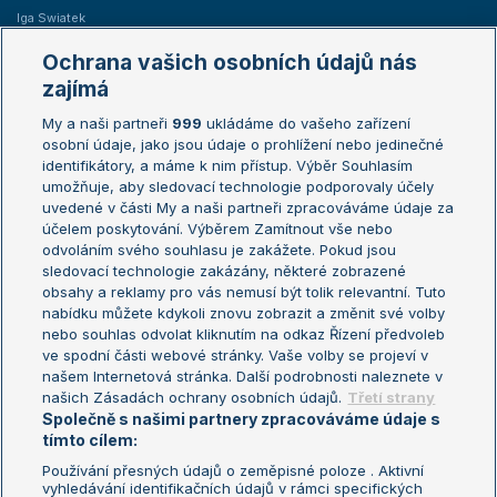
Iga Swiatek
Marie Bouzková
Ochrana vašich osobních údajů nás
Žebříčky
Kalendář turnajů
zajímá
My a naši partneři
999
ukládáme do vašeho zařízení
Žebříček ATP (muži)
Australian Open
osobní údaje, jako jsou údaje o prohlížení nebo jedinečné
Žebříček WTA (ženy)
French Open
identifikátory, a máme k nim přístup. Výběr Souhlasím
umožňuje, aby sledovací technologie podporovaly účely
Sázkařský žebříček
Wimbledon
uvedené v části My a naši partneři zpracováváme údaje za
US Open
účelem poskytování. Výběrem Zamítnout vše nebo
odvoláním svého souhlasu je zakážete. Pokud jsou
Turnaj mistrů
sledovací technologie zakázány, některé zobrazené
Turnaj mistryň
obsahy a reklamy pro vás nemusí být tolik relevantní. Tuto
Aktualní trendy
nabídku můžete kdykoli znovu zobrazit a změnit své volby
nebo souhlas odvolat kliknutím na odkaz Řízení předvoleb
ve spodní části webové stránky. Vaše volby se projeví v
Fotbalové přestupy
našem Internetová stránka. Další podrobnosti naleznete v
Livesport Daily
našich Zásadách ochrany osobních údajů.
Třetí strany
Společně s našimi partnery zpracováváme údaje s
LS Prague Open
tímto cílem:
Používání přesných údajů o zeměpisné poloze . Aktivní
vyhledávání identifikačních údajů v rámci specifických