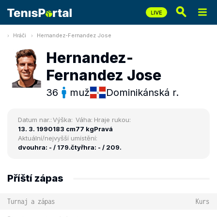
Hráči
Hernandez-Fernandez Jose
Hernandez-
Fernandez Jose
36
muž
Dominikánská r.
Datum nar.:
Výška:
Váha:
Hraje rukou:
13. 3. 1990
183 cm
77 kg
Pravá
Aktuální/nejvyšší umístění:
dvouhra: - / 179.
čtyřhra: - / 209.
Příští zápas
Turnaj a zápas
Kurs