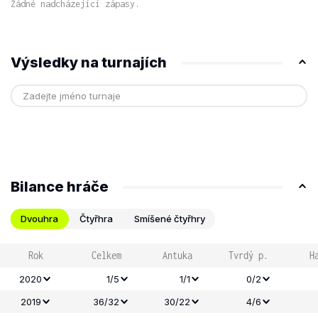
Žádné nadcházející zápasy.
Výsledky na turnajích
Bilance hráče
Dvouhra
Čtyřhra
Smíšené čtyřhry
Rok
Celkem
Antuka
Tvrdý p.
H
2020
1/5
1/1
0/2
2019
36/32
30/22
4/6