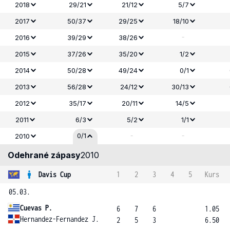
2018
29/21
21/12
5/7
2017
50/37
29/25
18/10
-
2016
39/29
38/26
2015
37/26
35/20
1/2
2014
50/28
49/24
0/1
2013
56/28
24/12
30/13
2012
35/17
20/11
14/5
2011
6/3
5/2
1/1
-
-
0/1
2010
Odehrané zápasy
2010
Davis Cup
1
2
3
4
5
Kurs
05.03.
Cuevas P.
6
7
6
1.05
Hernandez-Fernandez J.
2
5
3
6.50