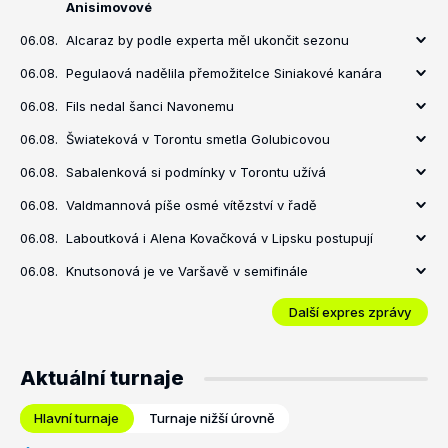
Anisimovové
06.08.
Alcaraz by podle experta měl ukončit sezonu
06.08.
Pegulaová nadělila přemožitelce Siniakové kanára
06.08.
Fils nedal šanci Navonemu
06.08.
Šwiateková v Torontu smetla Golubicovou
06.08.
Sabalenková si podmínky v Torontu užívá
06.08.
Valdmannová píše osmé vítězství v řadě
06.08.
Laboutková i Alena Kovačková v Lipsku postupují
06.08.
Knutsonová je ve Varšavě v semifinále
Další expres zprávy
Aktuální turnaje
Hlavní turnaje
Turnaje nižší úrovně