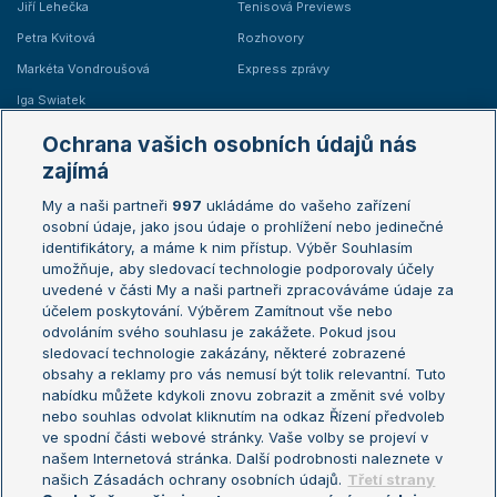
Jiří Lehečka
Tenisová Previews
Petra Kvitová
Rozhovory
Markéta Vondroušová
Express zprávy
Iga Swiatek
Marie Bouzková
Ochrana vašich osobních údajů nás
Žebříčky
Kalendář turnajů
zajímá
My a naši partneři
997
ukládáme do vašeho zařízení
Žebříček ATP (muži)
Australian Open
osobní údaje, jako jsou údaje o prohlížení nebo jedinečné
Žebříček WTA (ženy)
French Open
identifikátory, a máme k nim přístup. Výběr Souhlasím
umožňuje, aby sledovací technologie podporovaly účely
Sázkařský žebříček
Wimbledon
uvedené v části My a naši partneři zpracováváme údaje za
US Open
účelem poskytování. Výběrem Zamítnout vše nebo
odvoláním svého souhlasu je zakážete. Pokud jsou
Turnaj mistrů
sledovací technologie zakázány, některé zobrazené
Turnaj mistryň
obsahy a reklamy pro vás nemusí být tolik relevantní. Tuto
Aktualní trendy
nabídku můžete kdykoli znovu zobrazit a změnit své volby
nebo souhlas odvolat kliknutím na odkaz Řízení předvoleb
ve spodní části webové stránky. Vaše volby se projeví v
Fotbalové přestupy
našem Internetová stránka. Další podrobnosti naleznete v
Livesport Daily
našich Zásadách ochrany osobních údajů.
Třetí strany