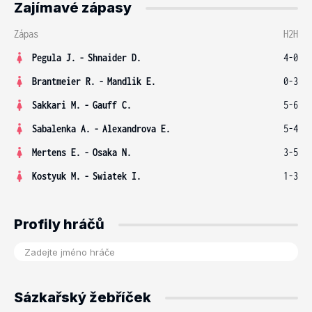
Zajímavé zápasy
Zápas
H2H
Pegula J.
-
Shnaider D.
4-0
Brantmeier R.
-
Mandlik E.
0-3
Sakkari M.
-
Gauff C.
5-6
Sabalenka A.
-
Alexandrova E.
5-4
Mertens E.
-
Osaka N.
3-5
Kostyuk M.
-
Swiatek I.
1-3
Profily hráčů
Sázkařský žebříček