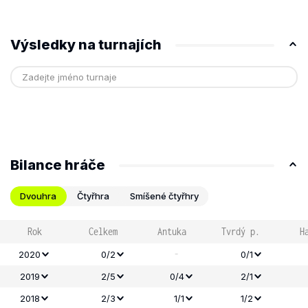
Výsledky na turnajích
Bilance hráče
Dvouhra
Čtyřhra
Smíšené čtyřhry
Rok
Celkem
Antuka
Tvrdý p.
H
-
2020
0/2
0/1
2019
2/5
0/4
2/1
2018
2/3
1/1
1/2