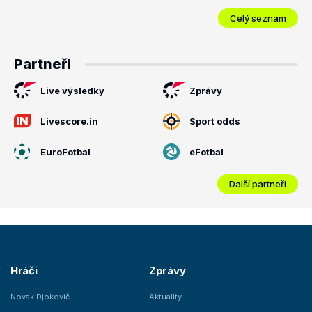
Celý seznam
Partneři
Live výsledky
Zprávy
Livescore.in
Sport odds
EuroFotbal
eFotbal
Další partneři
Hráči
Zprávy
Novak Djokovič
Aktuality