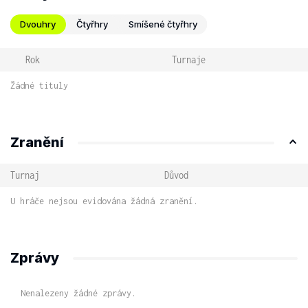
Dvouhry
Čtyřhry
Smíšené čtyřhry
Rok
Turnaje
Žádné tituly
Zranění
Turnaj
Důvod
U hráče nejsou evidována žádná zranění.
Zprávy
Nenalezeny žádné zprávy.