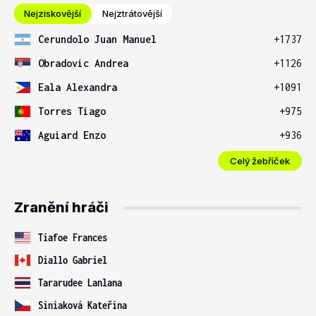
Nejziskovější
Nejztrátovější
Cerundolo Juan Manuel
+1737
Obradovic Andrea
+1126
Eala Alexandra
+1091
Torres Tiago
+975
Aguiard Enzo
+936
Celý žebříček
Zranění hráči
Tiafoe Frances
Diallo Gabriel
Tararudee Lanlana
Siniaková Kateřina