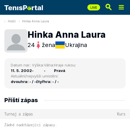
Hráči
Hinka Anna Laura
Hinka Anna Laura
24
žena
Ukrajina
Datum nar.:
Výška:
Váha:
Hraje rukou:
11. 5. 2002
-
-
Pravá
Aktuální/nejvyšší umístění:
dvouhra: - / -
čtyřhra: - / -
Příští zápas
Turnaj a zápas
Kurs
Žádné nadcházející zápasy.