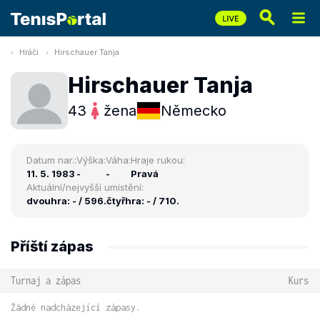
Hráči
Hirschauer Tanja
Hirschauer Tanja
43
žena
Německo
Datum nar.:
Výška:
Váha:
Hraje rukou:
11. 5. 1983
-
-
Pravá
Aktuální/nejvyšší umístění:
dvouhra: - / 596.
čtyřhra: - / 710.
Příští zápas
Turnaj a zápas
Kurs
Žádné nadcházející zápasy.