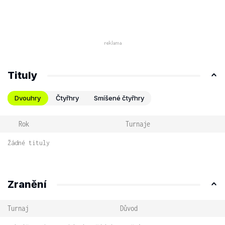
Tituly
Dvouhry
Čtyřhry
Smíšené čtyřhry
Rok
Turnaje
Žádné tituly
Zranění
Turnaj
Důvod