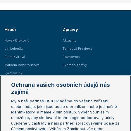
Hráči
Zprávy
Novak Djokovič
Aktuality
Jiří Lehečka
Tenisová Previews
Petra Kvitová
Rozhovory
Markéta Vondroušová
Express zprávy
Iga Swiatek
Marie Bouzková
Ochrana vašich osobních údajů nás
Žebříčky
Kalendář turnajů
zajímá
My a naši partneři
999
ukládáme do vašeho zařízení
Žebříček ATP (muži)
Australian Open
osobní údaje, jako jsou údaje o prohlížení nebo jedinečné
Žebříček WTA (ženy)
French Open
identifikátory, a máme k nim přístup. Výběr Souhlasím
umožňuje, aby sledovací technologie podporovaly účely
Sázkařský žebříček
Wimbledon
uvedené v části My a naši partneři zpracováváme údaje za
US Open
účelem poskytování. Výběrem Zamítnout vše nebo