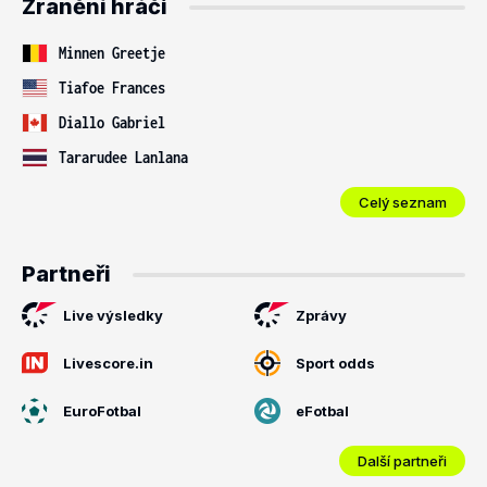
Zranění hráči
Minnen Greetje
Tiafoe Frances
Diallo Gabriel
Tararudee Lanlana
Celý seznam
Partneři
Live výsledky
Zprávy
Livescore.in
Sport odds
EuroFotbal
eFotbal
Další partneři