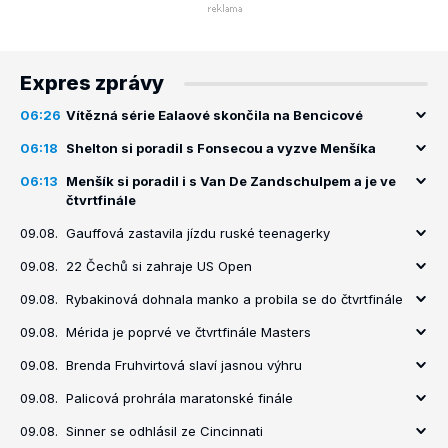
Expres zprávy
06:26
Vítězná série Ealaové skončila na Bencicové
06:18
Shelton si poradil s Fonsecou a vyzve Menšíka
06:13
Menšík si poradil i s Van De Zandschulpem a je ve
čtvrtfinále
09.08.
Gauffová zastavila jízdu ruské teenagerky
09.08.
22 Čechů si zahraje US Open
09.08.
Rybakinová dohnala manko a probila se do čtvrtfinále
09.08.
Mérida je poprvé ve čtvrtfinále Masters
09.08.
Brenda Fruhvirtová slaví jasnou výhru
09.08.
Palicová prohrála maratonské finále
09.08.
Sinner se odhlásil ze Cincinnati