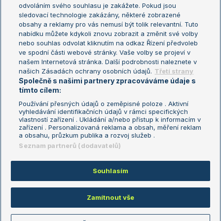
odvoláním svého souhlasu je zakážete. Pokud jsou
Turnaj mistrů
sledovací technologie zakázány, některé zobrazené
Turnaj mistryň
obsahy a reklamy pro vás nemusí být tolik relevantní. Tuto
Aktualní trendy
nabídku můžete kdykoli znovu zobrazit a změnit své volby
nebo souhlas odvolat kliknutím na odkaz Řízení předvoleb
ve spodní části webové stránky. Vaše volby se projeví v
Fotbalové přestupy
našem Internetová stránka. Další podrobnosti naleznete v
Livesport Daily
našich Zásadách ochrany osobních údajů.
Třetí strany
Společně s našimi partnery zpracováváme údaje s
LS Prague Open
tímto cílem:
Používání přesných údajů o zeměpisné poloze . Aktivní
vyhledávání identifikačních údajů v rámci specifických
vlastností zařízení . Ukládání a/nebo přístup k informacím v
Podmínky užití
Nastavení soukromí
zařízení . Personalizovaná reklama a obsah, měření reklam
GDPR a žurnalistika
Reklama
a obsahu, průzkum publika a rozvoj služeb .
Informace o zpracování osobních
Kontakt
Seznam partnerů (dodavatelů)
údajů
Tiráž
Souhlasím
Copyright © 2008-2026 TenisPortal.cz. Využíváme zpravodajství ČTK.
Zamítnout vše