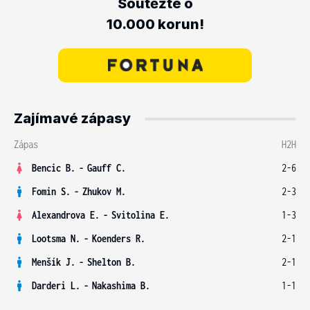
Soutěžte o
10.000 korun!
Zajímavé zápasy
Zápas
H2H
Bencic B.
-
Gauff C.
2-6
Fomin S.
-
Zhukov M.
2-3
Alexandrova E.
-
Svitolina E.
1-3
Lootsma N.
-
Koenders R.
2-1
Menšík J.
-
Shelton B.
2-1
Darderi L.
-
Nakashima B.
1-1