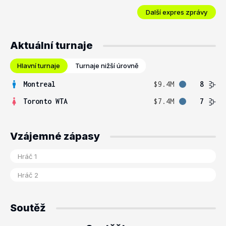
Další expres zprávy
Aktuální turnaje
Hlavní turnaje
Turnaje nižší úrovně
Montreal
$9.4M
8
Toronto WTA
$7.4M
7
Vzájemné zápasy
Soutěž