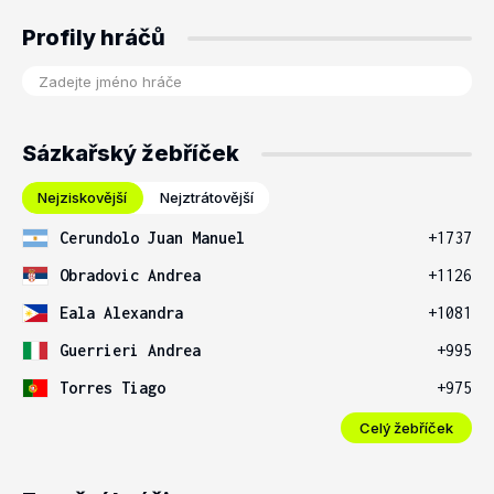
Profily hráčů
Sázkařský žebříček
Nejziskovější
Nejztrátovější
Cerundolo Juan Manuel
+1737
Obradovic Andrea
+1126
Eala Alexandra
+1081
Guerrieri Andrea
+995
Torres Tiago
+975
Celý žebříček