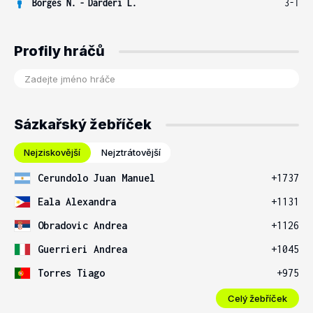
Borges N.
-
Darderi L.
3-1
Profily hráčů
Sázkařský žebříček
Nejziskovější
Nejztrátovější
Cerundolo Juan Manuel
+1737
Eala Alexandra
+1131
Obradovic Andrea
+1126
Guerrieri Andrea
+1045
Torres Tiago
+975
Celý žebříček