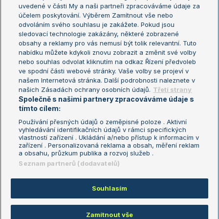
uvedené v části My a naši partneři zpracováváme údaje za
US Open
účelem poskytování. Výběrem Zamítnout vše nebo
odvoláním svého souhlasu je zakážete. Pokud jsou
Turnaj mistrů
sledovací technologie zakázány, některé zobrazené
Turnaj mistryň
obsahy a reklamy pro vás nemusí být tolik relevantní. Tuto
Aktualní trendy
nabídku můžete kdykoli znovu zobrazit a změnit své volby
nebo souhlas odvolat kliknutím na odkaz Řízení předvoleb
ve spodní části webové stránky. Vaše volby se projeví v
Fotbalové přestupy
našem Internetová stránka. Další podrobnosti naleznete v
Livesport Daily
našich Zásadách ochrany osobních údajů.
Třetí strany
Společně s našimi partnery zpracováváme údaje s
LS Prague Open
tímto cílem:
Používání přesných údajů o zeměpisné poloze . Aktivní
vyhledávání identifikačních údajů v rámci specifických
vlastností zařízení . Ukládání a/nebo přístup k informacím v
Podmínky užití
Nastavení soukromí
zařízení . Personalizovaná reklama a obsah, měření reklam
GDPR a žurnalistika
Reklama
a obsahu, průzkum publika a rozvoj služeb .
Informace o zpracování osobních
Kontakt
Seznam partnerů (dodavatelů)
údajů
Tiráž
Souhlasím
Copyright © 2008-2026 TenisPortal.cz. Využíváme zpravodajství ČTK.
Zamítnout vše