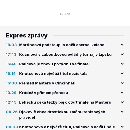
Expres zprávy
18:03
Martincová podstoupila další operaci kolena
17:43
Kučmová s Laboutkovou ovládly turnaj v Lipsku
16:49
Palicová je znovu po týdnu ve finále!
16:14
Knutsonová největší titul nezískala
16:00
Přehled Masters v Cincinnati
13:29
Krádež v přímém přenosu
12:45
Lehečku čeká těžký boj o čtvrtfinále na Masters
09:26
Djokovič chce drastickou změnu tenisových
pravidel
09:00
Knutsonová o největší titul, Palicová o další finále