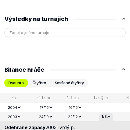
Výsledky na turnajích
Bilance hráče
Dvouhra
Čtyřhra
Smíšené čtyřhry
Rok
Celkem
Antuka
Tvrdý p.
H
-
2004
17/16
16/15
1/3
2003
24/19
22/12
Odehrané zápasy
2003
Tvrdý p.