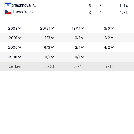
Smashnova A.
6
6
1.14
Hlavackova J.
3
4
4.35
2002
20/21
12/11
3/6
2001
1/3
0/1
1/2
2000
6/3
2/1
4/2
-
1998
0/1
0/1
Celkem
68/63
52/41
9/13