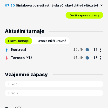
07:20
Siniaková po nešťastné skreči slaví drtivé vítězství
Další expres zprávy
Aktuální turnaje
Hlavní turnaje
Turnaje nižší úrovně
Montreal
$9.4M
16
Toronto WTA
$7.4M
16
Vzájemné zápasy