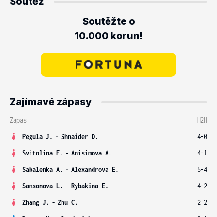
Soutěž
Soutěžte o
10.000 korun!
Zajímavé zápasy
Zápas
H2H
Pegula J.
-
Shnaider D.
4-0
Svitolina E.
-
Anisimova A.
4-1
Sabalenka A.
-
Alexandrova E.
5-4
Samsonova L.
-
Rybakina E.
4-2
Zhang J.
-
Zhu C.
2-2