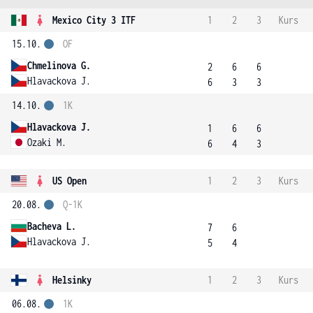
Mexico City 3 ITF
1
2
3
Kurs
15.10.
OF
Chmelinova G.
2
6
6
Hlavackova J.
6
3
3
14.10.
1K
Hlavackova J.
1
6
6
Ozaki M.
6
4
3
US Open
1
2
3
Kurs
20.08.
Q-1K
Bacheva L.
7
6
Hlavackova J.
5
4
Helsinky
1
2
3
Kurs
06.08.
1K