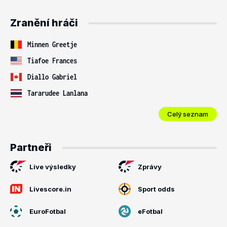
Zranění hráči
Minnen Greetje
Tiafoe Frances
Diallo Gabriel
Tararudee Lanlana
Celý seznam
Partneři
Live výsledky
Zprávy
Livescore.in
Sport odds
EuroFotbal
eFotbal