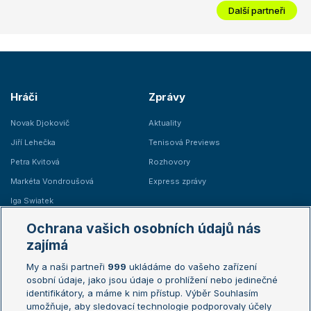
Další partneři
Hráči
Zprávy
Novak Djokovič
Aktuality
Jiří Lehečka
Tenisová Previews
Petra Kvitová
Rozhovory
Markéta Vondroušová
Express zprávy
Iga Swiatek
Marie Bouzková
Ochrana vašich osobních údajů nás
Žebříčky
Kalendář turnajů
zajímá
My a naši partneři
999
ukládáme do vašeho zařízení
Žebříček ATP (muži)
Australian Open
osobní údaje, jako jsou údaje o prohlížení nebo jedinečné
Žebříček WTA (ženy)
French Open
identifikátory, a máme k nim přístup. Výběr Souhlasím
umožňuje, aby sledovací technologie podporovaly účely
Sázkařský žebříček
Wimbledon