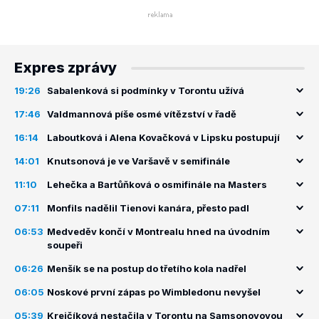
Expres zprávy
19:26
Sabalenková si podmínky v Torontu užívá
17:46
Valdmannová píše osmé vítězství v řadě
16:14
Laboutková i Alena Kovačková v Lipsku postupují
14:01
Knutsonová je ve Varšavě v semifinále
11:10
Lehečka a Bartůňková o osmifinále na Masters
07:11
Monfils nadělil Tienovi kanára, přesto padl
06:53
Medveděv končí v Montrealu hned na úvodním
soupeři
06:26
Menšík se na postup do třetího kola nadřel
06:05
Noskové první zápas po Wimbledonu nevyšel
05:39
Krejčíková nestačila v Torontu na Samsonovovou