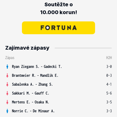
Soutěžte o
10.000 korun!
Zajímavé zápasy
Zápas
H2H
Ryan Ziegann S.
-
Gadecki T.
3-0
Brantmeier R.
-
Mandlik E.
0-3
Sabalenka A.
-
Zhang S.
4-1
Sakkari M.
-
Gauff C.
5-6
Mertens E.
-
Osaka N.
3-5
Norrie C.
-
De Minaur A.
3-3