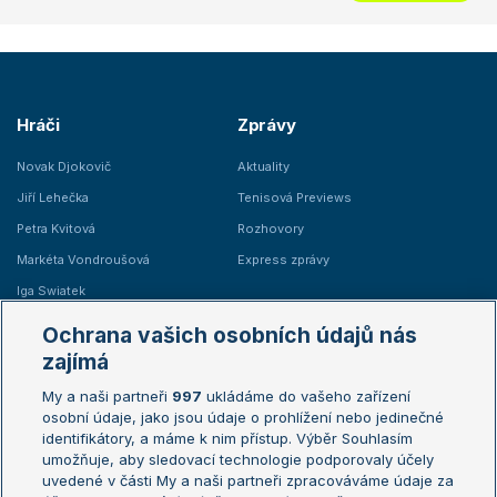
Hráči
Zprávy
Novak Djokovič
Aktuality
Jiří Lehečka
Tenisová Previews
Petra Kvitová
Rozhovory
Markéta Vondroušová
Express zprávy
Iga Swiatek
Marie Bouzková
Ochrana vašich osobních údajů nás
Žebříčky
Kalendář turnajů
zajímá
My a naši partneři
997
ukládáme do vašeho zařízení
Žebříček ATP (muži)
Australian Open
osobní údaje, jako jsou údaje o prohlížení nebo jedinečné
Žebříček WTA (ženy)
French Open
identifikátory, a máme k nim přístup. Výběr Souhlasím
umožňuje, aby sledovací technologie podporovaly účely
Sázkařský žebříček
Wimbledon
uvedené v části My a naši partneři zpracováváme údaje za
US Open