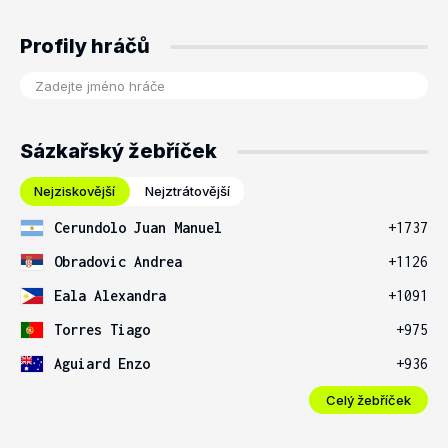
Profily hráčů
Sázkařský žebříček
Nejziskovější
Nejztrátovější
Cerundolo Juan Manuel
+1737
Obradovic Andrea
+1126
Eala Alexandra
+1091
Torres Tiago
+975
Aguiard Enzo
+936
Celý žebříček