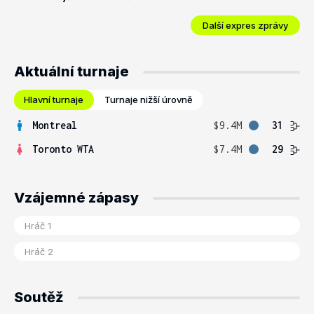
Další expres zprávy
Aktuální turnaje
Hlavní turnaje
Turnaje nižší úrovně
Montreal
$9.4M
31
Toronto WTA
$7.4M
29
Vzájemné zápasy
Soutěž