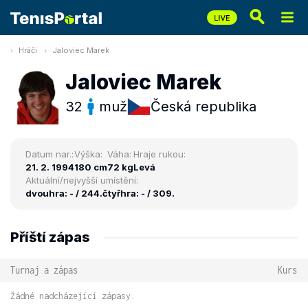
Hráči
Jaloviec Marek
Jaloviec Marek
32
muž
Česká republika
Datum nar.:
Výška:
Váha:
Hraje rukou:
21. 2. 1994
180 cm
72 kg
Levá
Aktuální/nejvyšší umístění:
dvouhra: - / 244.
čtyřhra: - / 309.
Příští zápas
Turnaj a zápas
Kurs
Žádné nadcházející zápasy.