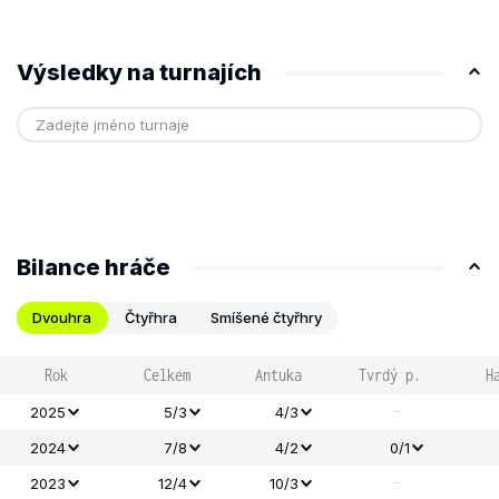
Výsledky na turnajích
Bilance hráče
Dvouhra
Čtyřhra
Smíšené čtyřhry
Rok
Celkem
Antuka
Tvrdý p.
H
-
2025
5/3
4/3
2024
7/8
4/2
0/1
-
2023
12/4
10/3