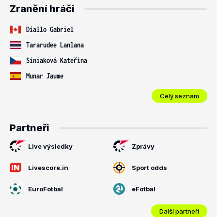
Zranění hráči
Diallo Gabriel
Tararudee Lanlana
Siniaková Kateřina
Munar Jaume
Celý seznam
Partneři
Live výsledky
Zprávy
Livescore.in
Sport odds
EuroFotbal
eFotbal
Další partneři