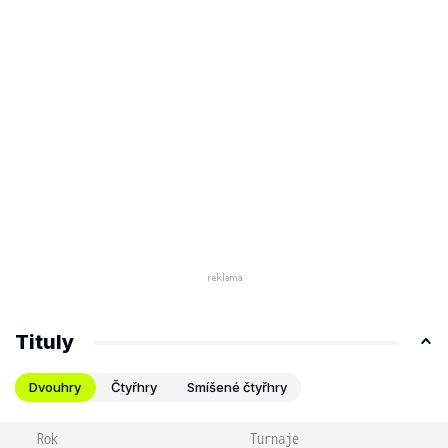
Tituly
Dvouhry
Čtyřhry
Smíšené čtyřhry
Rok
Turnaje