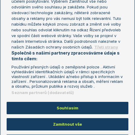
účelem poskytování. Výběrem Zamítnout vše nebo
odvoláním svého souhlasu je zakážete. Pokud jsou
Turnaj mistrů
sledovací technologie zakázány, některé zobrazené
Turnaj mistryň
obsahy a reklamy pro vás nemusí být tolik relevantní. Tuto
Aktualní trendy
nabídku můžete kdykoli znovu zobrazit a změnit své volby
nebo souhlas odvolat kliknutím na odkaz Řízení předvoleb
ve spodní části webové stránky. Vaše volby se projeví v
Fotbalové přestupy
našem Internetová stránka. Další podrobnosti naleznete v
Livesport Daily
našich Zásadách ochrany osobních údajů.
Třetí strany
Společně s našimi partnery zpracováváme údaje s
LS Prague Open
tímto cílem:
Používání přesných údajů o zeměpisné poloze . Aktivní
vyhledávání identifikačních údajů v rámci specifických
vlastností zařízení . Ukládání a/nebo přístup k informacím v
Podmínky užití
Nastavení soukromí
zařízení . Personalizovaná reklama a obsah, měření reklam
GDPR a žurnalistika
Reklama
a obsahu, průzkum publika a rozvoj služeb .
Informace o zpracování osobních
Kontakt
Seznam partnerů (dodavatelů)
údajů
Tiráž
Souhlasím
Copyright © 2008-2026 TenisPortal.cz. Využíváme zpravodajství ČTK.
Zamítnout vše