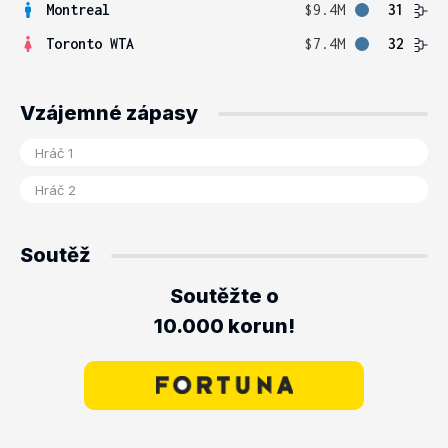
Montreal
$9.4M
31
Toronto WTA
$7.4M
32
Vzájemné zápasy
Soutěž
Soutěžte o
10.000 korun!