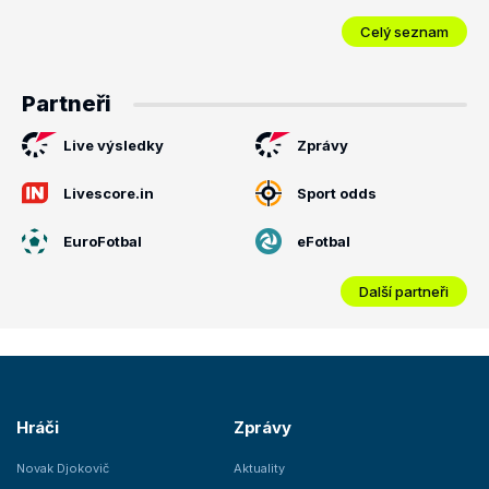
Celý seznam
Partneři
Live výsledky
Zprávy
Livescore.in
Sport odds
EuroFotbal
eFotbal
Další partneři
Hráči
Zprávy
Novak Djokovič
Aktuality