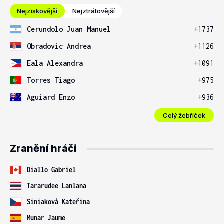
Nejziskovější
Nejztrátovější
Cerundolo Juan Manuel
+1737
Obradovic Andrea
+1126
Eala Alexandra
+1091
Torres Tiago
+975
Aguiard Enzo
+936
Celý žebříček
Zranění hráči
Diallo Gabriel
Tararudee Lanlana
Siniaková Kateřina
Munar Jaume