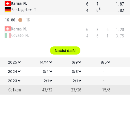
Karma N.
6
7
1.87
6
Schlageter J.
4
6
1.82
16.06.
1K
Karma N.
6
3
6
1.20
Covato M.
4
6
1
3.75
Načíst další
2025
14/14
6/9
8/5
-
2024
3/4
3/3
-
2023
2/1
2/1
Celkem
43/32
23/20
15/8