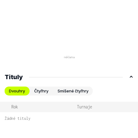
Tituly
Dvouhry
Čtyřhry
Smíšené čtyřhry
Rok
Turnaje
Žádné tituly