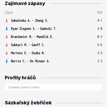
Zajímavé zápasy
Zápas
H2H
Sabalenka A.
-
Zhang S.
4-1
Ryan Ziegann S.
-
Gadecki T.
3-0
Brantmeier R.
-
Mandlik E.
0-3
Sakkari M.
-
Gauff C.
5-6
Mertens E.
-
Osaka N.
3-5
Norrie C.
-
De Minaur A.
3-3
Profily hráčů
Sázkařský žebříček