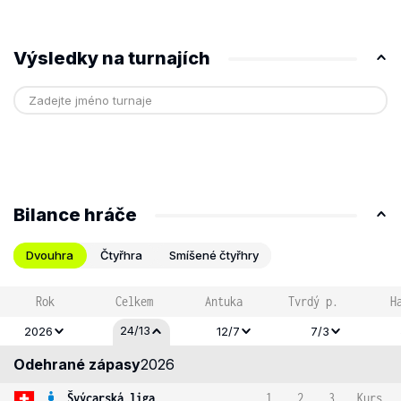
Výsledky na turnajích
Bilance hráče
Dvouhra
Čtyřhra
Smíšené čtyřhry
Rok
Celkem
Antuka
Tvrdý p.
H
24/13
2026
12/7
7/3
Odehrané zápasy
2026
Švýcarská liga
1
2
3
Kurs