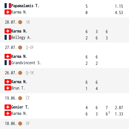
Papamalamis T.
5
1.15
Karma N.
0
4.53
28.07.
1K
Karma N.
6
3
6
Bellegy A.
2
6
3
27.07.
Q-OF
Karma N.
6
6
Grandvincent S.
2
2
26.07.
Q-1K
Karma N.
6
6
Brun T.
1
4
19.06.
ČF
Genier T.
4
6
7
2.87
3
Karma N.
6
3
6
1.33
18.06.
OF