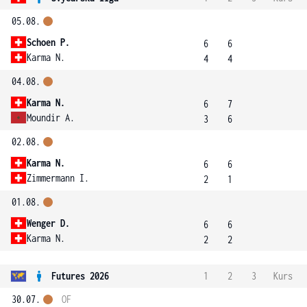
05.08.
Schoen P.
6
6
Karma N.
4
4
04.08.
Karma N.
6
7
Moundir A.
3
6
02.08.
Karma N.
6
6
Zimmermann I.
2
1
01.08.
Wenger D.
6
6
Karma N.
2
2
Futures 2026
1
2
3
Kurs
30.07.
OF