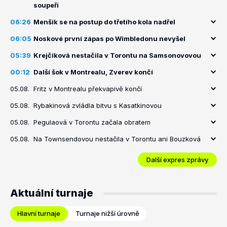
soupeři
06:26
Menšík se na postup do třetího kola nadřel
06:05
Noskové první zápas po Wimbledonu nevyšel
05:39
Krejčíková nestačila v Torontu na Samsonovovou
00:12
Další šok v Montrealu, Zverev končí
05.08.
Fritz v Montrealu překvapivě končí
05.08.
Rybakinová zvládla bitvu s Kasatkinovou
05.08.
Pegulaová v Torontu začala obratem
05.08.
Na Townsendovou nestačila v Torontu ani Bouzková
Další expres zprávy
Aktuální turnaje
Hlavní turnaje
Turnaje nižší úrovně