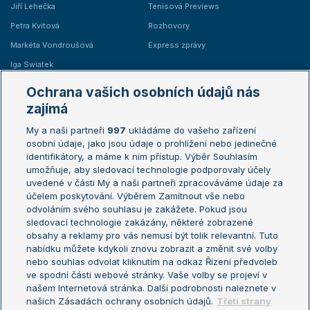
Jiří Lehečka
Tenisová Previews
Petra Kvitová
Rozhovory
Markéta Vondroušová
Express zprávy
Iga Swiatek
Marie Bouzková
Ochrana vašich osobních údajů nás
Žebříčky
Kalendář turnajů
zajímá
My a naši partneři
997
ukládáme do vašeho zařízení
Žebříček ATP (muži)
Australian Open
osobní údaje, jako jsou údaje o prohlížení nebo jedinečné
Žebříček WTA (ženy)
French Open
identifikátory, a máme k nim přístup. Výběr Souhlasím
umožňuje, aby sledovací technologie podporovaly účely
Sázkařský žebříček
Wimbledon
uvedené v části My a naši partneři zpracováváme údaje za
US Open
účelem poskytování. Výběrem Zamítnout vše nebo
odvoláním svého souhlasu je zakážete. Pokud jsou
Turnaj mistrů
sledovací technologie zakázány, některé zobrazené
Turnaj mistryň
obsahy a reklamy pro vás nemusí být tolik relevantní. Tuto
Aktualní trendy
nabídku můžete kdykoli znovu zobrazit a změnit své volby
nebo souhlas odvolat kliknutím na odkaz Řízení předvoleb
ve spodní části webové stránky. Vaše volby se projeví v
Fotbalové přestupy
našem Internetová stránka. Další podrobnosti naleznete v
Livesport Daily
našich Zásadách ochrany osobních údajů.
Třetí strany