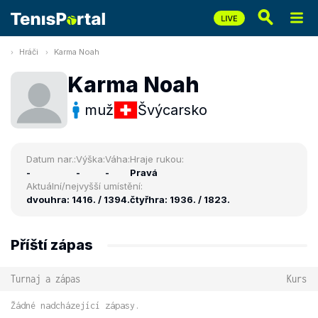
Hráči
Karma Noah
Karma Noah
muž
Švýcarsko
Datum nar.:
Výška:
Váha:
Hraje rukou:
-
-
-
Pravá
Aktuální/nejvyšší umístění:
dvouhra: 1416. / 1394.
čtyřhra: 1936. / 1823.
Příští zápas
Turnaj a zápas
Kurs
Žádné nadcházející zápasy.