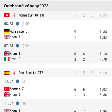
Odehrané zápasy
2023
Monastir 48 ITF
1
2
3
Kurs
08.08.
Q-OF
Morreale L.
5
1.84
Khan I.
1
1.83
07.08.
Q-2K
Khan I.
6
6
1.14
Covi F.
3
2
4.70
Don Benito ITF
1
2
3
Kurs
13.07.
OF
Sonmez Z.
6
6
1.03
Khan I.
1
3
8.86
11.07.
1K
Khan I.
6
7
1.95