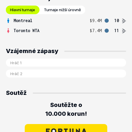
Hlavní turnaje
Turnaje nižší úrovně
Montreal
$9.4M
10
Toronto WTA
$7.4M
11
Vzájemné zápasy
Soutěž
Soutěžte o
10.000 korun!