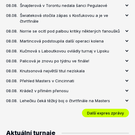
08.08.
Šnajderová v Torontu nedala šanci Pegulaové
08.08.
Šwiateková otočila zápas s Kosťukovou a je ve
čtvrtfinále
08.08.
Norrie se ocitl pod palbou kritiky některých fanoušků
08.08.
Martincová podstoupila další operaci kolena
08.08.
Kučmová s Laboutkovou ovládly turnaj v Lipsku
08.08.
Palicová je znovu po týdnu ve finále!
08.08.
Knutsonová největší titul nezískala
08.08.
Přehled Masters v Cincinnati
08.08.
Krádež v přímém přenosu
08.08.
Lehečku čeká těžký boj o čtvrtfinále na Masters
Další expres zprávy
Aktuální turnaje