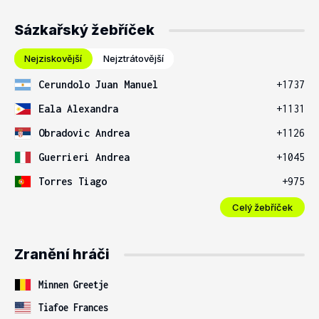
Sázkařský žebříček
Nejziskovější
Nejztrátovější
Cerundolo Juan Manuel
+1737
Eala Alexandra
+1131
Obradovic Andrea
+1126
Guerrieri Andrea
+1045
Torres Tiago
+975
Celý žebříček
Zranění hráči
Minnen Greetje
Tiafoe Frances