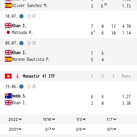
10
Oliver Sanchez M.
3
6
1.73
10.07.
Q-OF
Khan I.
7
0
12
4.70
5
Matsuda R.
6
6
10
1.14
09.07.
Q-2K
Khan I.
7
6
Moreno Bautista P.
5
4
Monastir 41 ITF
1
2
3
Kurs
19.06.
Q-2K
Webb S.
6
6
1.27
Khan I.
2
0
3.30
2022
11/16
1/3
7/7
2021
2/7
2/6
0/1