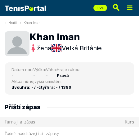
Hráči
Khan Iman
Khan Iman
žena
Velká Británie
Datum nar.:
Výška:
Váha:
Hraje rukou:
-
-
-
Pravá
Aktuální/nejvyšší umístění:
dvouhra: - / -
čtyřhra: - / 1389.
Příští zápas
Turnaj a zápas
Kurs
Žádné nadcházející zápasy.