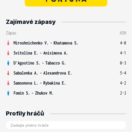
Zajímavé zápasy
Zápas
H2H
Miroshnichenko V.
-
Khatamova S.
4-0
Svitolina E.
-
Anisimova A.
4-1
D'Agostino S.
-
Tabacco G.
0-3
Sabalenka A.
-
Alexandrova E.
5-4
Samsonova L.
-
Rybakina E.
4-2
Fomin S.
-
Zhukov M.
2-3
Profily hráčů