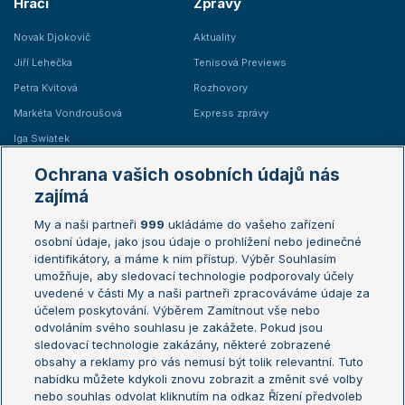
Hráči
Zprávy
Novak Djokovič
Aktuality
Jiří Lehečka
Tenisová Previews
Petra Kvitová
Rozhovory
Markéta Vondroušová
Express zprávy
Iga Swiatek
Marie Bouzková
Ochrana vašich osobních údajů nás
Žebříčky
Kalendář turnajů
zajímá
My a naši partneři
999
ukládáme do vašeho zařízení
Žebříček ATP (muži)
Australian Open
osobní údaje, jako jsou údaje o prohlížení nebo jedinečné
Žebříček WTA (ženy)
French Open
identifikátory, a máme k nim přístup. Výběr Souhlasím
umožňuje, aby sledovací technologie podporovaly účely
Sázkařský žebříček
Wimbledon
uvedené v části My a naši partneři zpracováváme údaje za
US Open
účelem poskytování. Výběrem Zamítnout vše nebo
odvoláním svého souhlasu je zakážete. Pokud jsou
Turnaj mistrů
sledovací technologie zakázány, některé zobrazené
Turnaj mistryň
obsahy a reklamy pro vás nemusí být tolik relevantní. Tuto
Aktualní trendy
nabídku můžete kdykoli znovu zobrazit a změnit své volby
nebo souhlas odvolat kliknutím na odkaz Řízení předvoleb