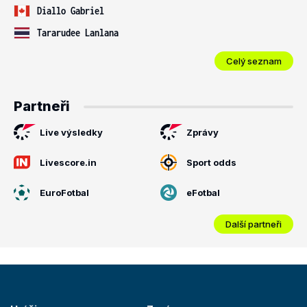
Diallo Gabriel
Tararudee Lanlana
Celý seznam
Partneři
Live výsledky
Zprávy
Livescore.in
Sport odds
EuroFotbal
eFotbal
Další partneři