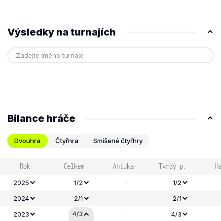
Výsledky na turnajích
Bilance hráče
Dvouhra
Čtyřhra
Smíšené čtyřhry
Rok
Celkem
Antuka
Tvrdý p.
H
-
2025
1/2
1/2
-
2024
2/1
2/1
-
4/3
2023
4/3