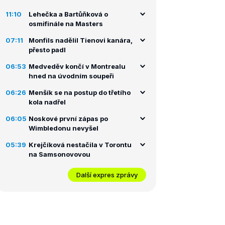
11:10
Lehečka a Bartůňková o
osmifinále na Masters
07:11
Monfils nadělil Tienovi kanára,
přesto padl
06:53
Medveděv končí v Montrealu
hned na úvodním soupeři
06:26
Menšík se na postup do třetího
kola nadřel
06:05
Noskové první zápas po
Wimbledonu nevyšel
05:39
Krejčíková nestačila v Torontu
na Samsonovovou
Další expres zprávy