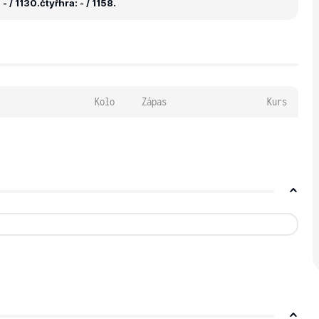
- / 1130.
čtyřhra: - / 1158.
Kolo
Zápas
Kurs