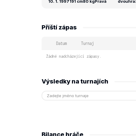
10. 1. 1997
191 cm
80 kg
Pravá
dvouhra: 
Příští zápas
Datum
Turnaj
Žádné nadcházející zápasy.
Výsledky na turnajích
Bilance hráče