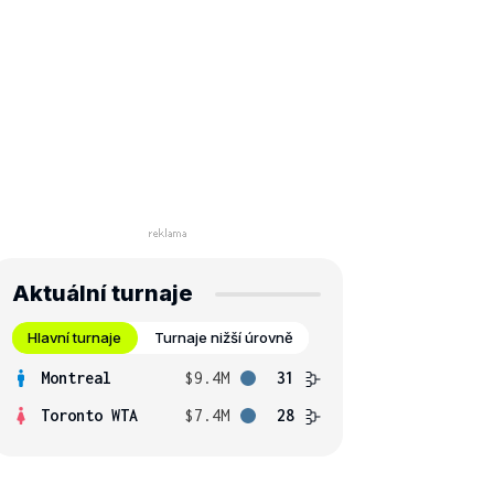
Aktuální turnaje
Hlavní turnaje
Turnaje nižší úrovně
Montreal
$9.4M
31
Toronto WTA
$7.4M
28