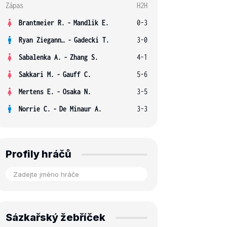
Zápas
H2H
Brantmeier R.
-
Mandlik E.
0-3
Ryan Ziegann S.
-
Gadecki T.
3-0
Sabalenka A.
-
Zhang S.
4-1
Sakkari M.
-
Gauff C.
5-6
Mertens E.
-
Osaka N.
3-5
Norrie C.
-
De Minaur A.
3-3
Profily hráčů
Sázkařský žebříček