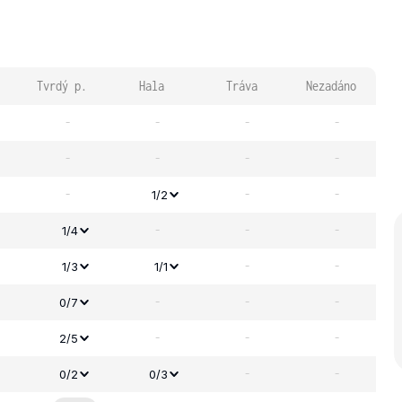
Tvrdý p.
Hala
Tráva
Nezadáno
-
-
-
-
-
-
-
-
-
-
-
1/2
-
-
-
1/4
-
-
1/3
1/1
-
-
-
0/7
-
-
-
2/5
-
-
0/2
0/3