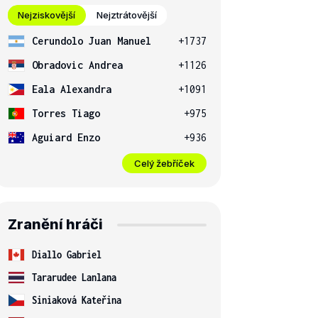
Nejziskovější
Nejztrátovější
Cerundolo Juan Manuel
+1737
Obradovic Andrea
+1126
Eala Alexandra
+1091
Torres Tiago
+975
Aguiard Enzo
+936
Celý žebříček
Zranění hráči
Diallo Gabriel
Tararudee Lanlana
Siniaková Kateřina