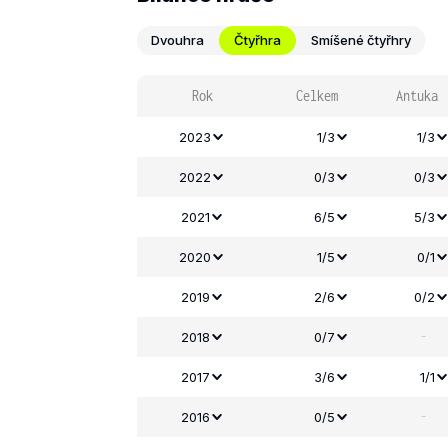
Dvouhra
Čtyřhra
Smíšené čtyřhry
Rok
Celkem
Antuka
2023
1/3
1/3
2022
0/3
0/3
2021
6/5
5/3
2020
1/5
0/1
2019
2/6
0/2
-
2018
0/7
2017
3/6
1/1
-
2016
0/5