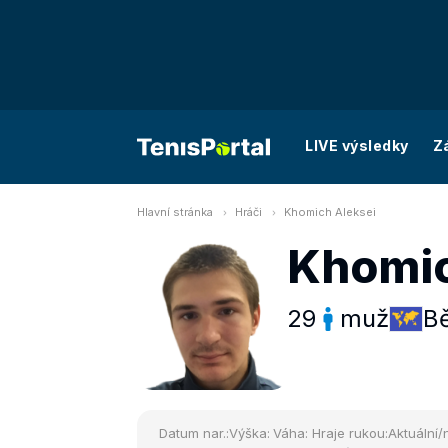
LIVE výsledky
Z
Hlavní stránka
Hráči
Khomich Aleksei
Khomic
29
muž
Bě
Datum nar.:
Výška:
Váha:
Hraje rukou:
Aktuální/