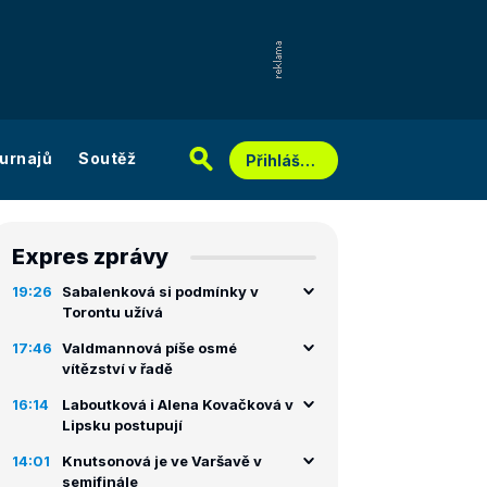
urnajů
Soutěž
Přihlášení
Expres zprávy
19:26
Sabalenková si podmínky v
Torontu užívá
17:46
Valdmannová píše osmé
vítězství v řadě
16:14
Laboutková i Alena Kovačková v
Lipsku postupují
14:01
Knutsonová je ve Varšavě v
semifinále