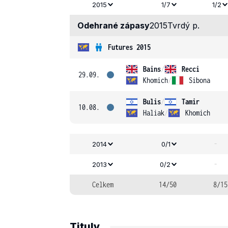
2015
1/7
1/2
Odehrané zápasy
2015
Tvrdý p.
Futures 2015
Bains
/
Recci
29.09.
Khomich
/
Sibona
Bulis
/
Tamir
10.08.
Haliak
/
Khomich
-
2014
0/1
-
2013
0/2
Celkem
14/50
8/15
Tituly