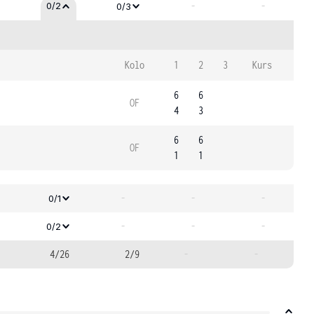
-
-
0/2
0/3
Kolo
1
2
3
Kurs
6
6
OF
4
3
6
6
OF
1
1
-
-
-
0/1
-
-
-
0/2
4/26
2/9
-
-