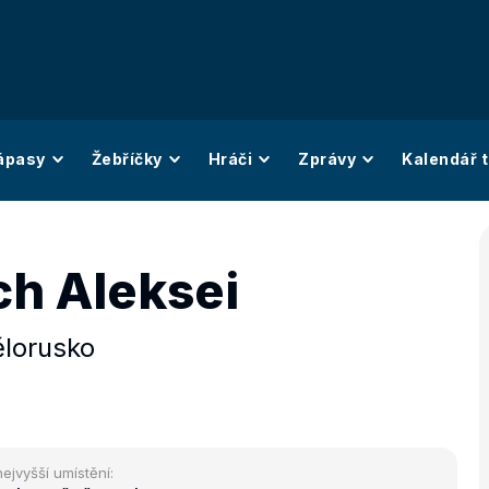
ápasy
Žebříčky
Hráči
Zprávy
Kalendář t
h Aleksei
lorusko
nejvyšší umístění: